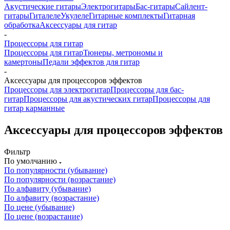
Акустические гитары
Электрогитары
Бас-гитары
Сайлент-
гитары
Гиталеле
Укулеле
Гитарные комплекты
Гитарная
обработка
Аксессуары для гитар
-
Процессоры для гитар
Процессоры для гитар
Тюнеры, метрономы и
камертоны
Педали эффектов для гитар
-
Аксессуары для процессоров эффектов
Процессоры для электрогитар
Процессоры для бас-
гитар
Процессоры для акустических гитар
Процессоры для
гитар карманные
Аксессуары для процессоров эффектов
Фильтр
По умолчанию
По популярности (убывание)
По популярности (возрастание)
По алфавиту (убывание)
По алфавиту (возрастание)
По цене (убывание)
По цене (возрастание)