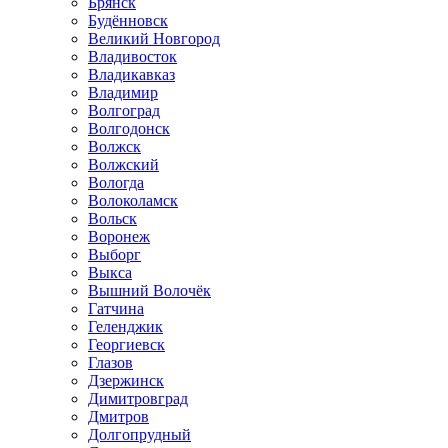
Брянск
Будённовск
Великий Новгород
Владивосток
Владикавказ
Владимир
Волгоград
Волгодонск
Волжск
Волжский
Вологда
Волоколамск
Вольск
Воронеж
Выборг
Выкса
Вышний Волочёк
Гатчина
Геленджик
Георгиевск
Глазов
Дзержинск
Димитровград
Дмитров
Долгопрудный