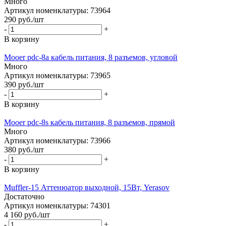
Много
Артикул номенклатуры: 73964
290
руб.
/шт
-
+
В корзину
Mooer pdc-8a кабель питания, 8 разъемов, угловой
Много
Артикул номенклатуры: 73965
390
руб.
/шт
-
+
В корзину
Mooer pdc-8s кабель питания, 8 разъемов, прямой
Много
Артикул номенклатуры: 73966
380
руб.
/шт
-
+
В корзину
Muffler-15 Аттенюатор выходной, 15Вт, Yerasov
Достаточно
Артикул номенклатуры: 74301
4 160
руб.
/шт
-
+