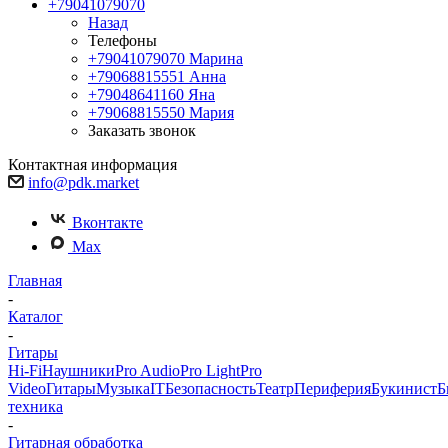
+79041079070
Назад
Телефоны
+79041079070
Марина
+79068815551
Анна
+79048641160
Яна
+79068815550
Мария
Заказать звонок
Контактная информация
info@pdk.market
Вконтакте
Max
Главная
-
Каталог
-
Гитары
Hi-Fi
Наушники
Pro Audio
Pro Light
Pro
Video
Гитары
Музыка
IT
Безопасность
Театр
Периферия
Букинист
Б
техника
-
Гитарная обработка