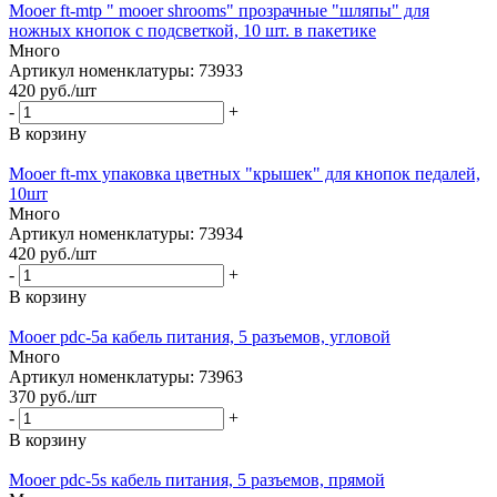
Mooer ft-mtp " mooer shrooms" прозрачные "шляпы" для
ножных кнопок с подсветкой, 10 шт. в пакетике
Много
Артикул номенклатуры: 73933
420
руб.
/шт
-
+
В корзину
Mooer ft-mx упаковка цветных "крышек" для кнопок педалей,
10шт
Много
Артикул номенклатуры: 73934
420
руб.
/шт
-
+
В корзину
Mooer pdc-5a кабель питания, 5 разъемов, угловой
Много
Артикул номенклатуры: 73963
370
руб.
/шт
-
+
В корзину
Mooer pdc-5s кабель питания, 5 разъемов, прямой