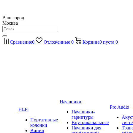
Ваш город
Москва
Сравнение
0
Отложенные
0
Корзина
0
пуста
0
Наушники
Pro Audio
Hi-Fi
Наушники-
гарнитуры
Акус
Портативные
Внутриканальные
сист
колонки
Наушники для
Тран
Винил