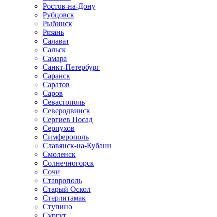
Ростов-на-Дону
Рубцовск
Рыбинск
Рязань
Салават
Сальск
Самара
Санкт-Петербург
Саранск
Саратов
Саров
Севастополь
Северодвинск
Сергиев Посад
Серпухов
Симферополь
Славянск-на-Кубани
Смоленск
Солнечногорск
Сочи
Ставрополь
Старый Оскол
Стерлитамак
Ступино
Сургут