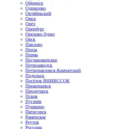
Обнинск
Одинцово
Октябрьский
Омск
Орёл
Оренбург
Орехово-Зуево
Орск
Павлово
Пенза
Пермь
Песчанокопское
Петрозаводск
Петропавловск-Камчатский
Подольск
Посёлок ВНИИССОК
Прокопьевск
Пролетарск
Псков
Пугачёв
Пушкино
Пятигорск
Раменское
Реутов
Россошь