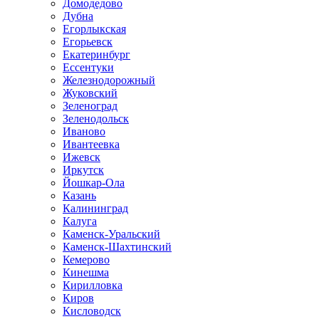
Домодедово
Дубна
Егорлыкская
Егорьевск
Екатеринбург
Ессентуки
Железнодорожный
Жуковский
Зеленоград
Зеленодольск
Иваново
Ивантеевка
Ижевск
Иркутск
Йошкар-Ола
Казань
Калининград
Калуга
Каменск-Уральский
Каменск-Шахтинский
Кемерово
Кинешма
Кирилловка
Киров
Кисловодск