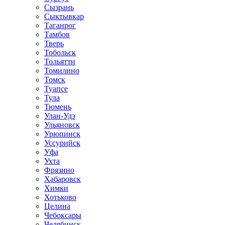
Сызрань
Сыктывкар
Таганрог
Тамбов
Тверь
Тобольск
Тольятти
Томилино
Томск
Туапсе
Тула
Тюмень
Улан-Удэ
Ульяновск
Урюпинск
Уссурийск
Уфа
Ухта
Фрязино
Хабаровск
Химки
Хотьково
Целина
Чебоксары
Челябинск