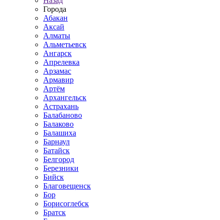
Назад
Города
Абакан
Аксай
Алматы
Альметьевск
Ангарск
Апрелевка
Арзамас
Армавир
Артём
Архангельск
Астрахань
Балабаново
Балаково
Балашиха
Барнаул
Батайск
Белгород
Березники
Бийск
Благовещенск
Бор
Борисоглебск
Братск