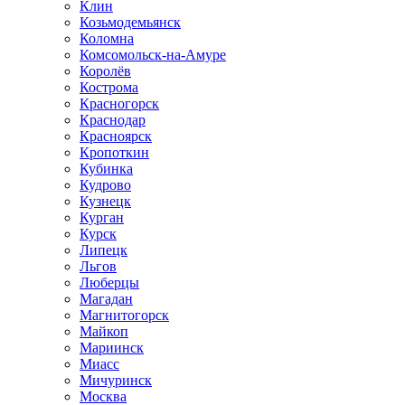
Клин
Козьмодемьянск
Коломна
Комсомольск-на-Амуре
Королёв
Кострома
Красногорск
Краснодар
Красноярск
Кропоткин
Кубинка
Кудрово
Кузнецк
Курган
Курск
Липецк
Льгов
Люберцы
Магадан
Магнитогорск
Майкоп
Мариинск
Миасс
Мичуринск
Москва