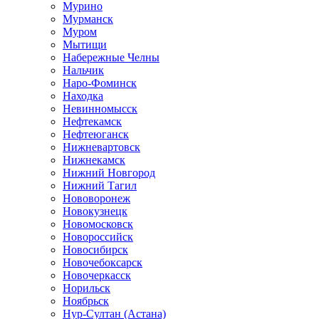
Мурино
Мурманск
Муром
Мытищи
Набережные Челны
Нальчик
Наро-Фоминск
Находка
Невинномысск
Нефтекамск
Нефтеюганск
Нижневартовск
Нижнекамск
Нижний Новгород
Нижний Тагил
Нововоронеж
Новокузнецк
Новомосковск
Новороссийск
Новосибирск
Новочебоксарск
Новочеркасск
Норильск
Ноябрьск
Нур-Султан (Астана)