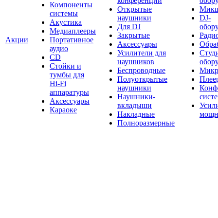
конференций
обор
Компоненты
Открытые
Мик
системы
наушники
DJ-
Акустика
Для DJ
обор
Медиаплееры
Закрытые
Ради
Акции
Портативное
Аксессуары
Обраб
аудио
Усилители для
Студ
CD
наушников
обор
Стойки и
Беспроводные
Микр
тумбы для
Полуоткрытые
Плее
Hi-Fi
наушники
Конф
аппаратуры
Наушники-
сист
Аксессуары
вкладыши
Усил
Караоке
Накладные
мощн
Полноразмерные