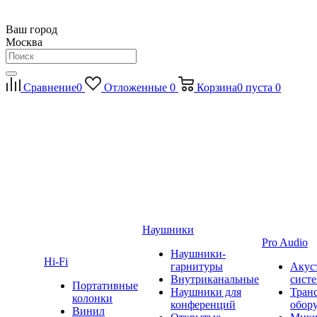
Ваш город
Москва
Сравнение
0
Отложенные
0
Корзина
0
пуста
0
Наушники
Pro Audio
Наушники-
Hi-Fi
гарнитуры
Акус
Внутриканальные
сист
Портативные
Наушники для
Тран
колонки
конференций
обор
Винил