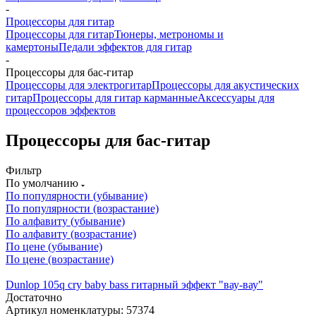
-
Процессоры для гитар
Процессоры для гитар
Тюнеры, метрономы и
камертоны
Педали эффектов для гитар
-
Процессоры для бас-гитар
Процессоры для электрогитар
Процессоры для акустических
гитар
Процессоры для гитар карманные
Аксессуары для
процессоров эффектов
Процессоры для бас-гитар
Фильтр
По умолчанию
По популярности (убывание)
По популярности (возрастание)
По алфавиту (убывание)
По алфавиту (возрастание)
По цене (убывание)
По цене (возрастание)
Dunlop 105q cry baby bass гитарный эффект "вау-вау"
Достаточно
Артикул номенклатуры: 57374