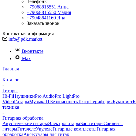
Телефоны
+79068815551
Анна
+79068815550
Мария
+79048641160
Яна
Заказать звонок
Контактная информация
info@pdk.market
Вконтакте
Max
Главная
-
Каталог
-
Гитары
Hi-Fi
Наушники
Pro Audio
Pro Light
Pro
Video
Гитары
Музыка
IT
Безопасность
Театр
Периферия
Букинист
Б
техника
-
Гитарная обработка
Акустические гитары
Электрогитары
Бас-гитары
Сайлент-
гитары
Гиталеле
Укулеле
Гитарные комплекты
Гитарная
обработка
Аксессуары для гитар