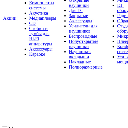
Открытые
Мик
Компоненты
наушники
DJ-
системы
Для DJ
обор
Акустика
Закрытые
Ради
Акции
Медиаплееры
Аксессуары
Обраб
CD
Усилители для
Студ
Стойки и
наушников
обор
тумбы для
Беспроводные
Микр
Hi-Fi
Полуоткрытые
Плее
аппаратуры
наушники
Конф
Аксессуары
Наушники-
сист
Караоке
вкладыши
Усил
Накладные
мощн
Полноразмерные