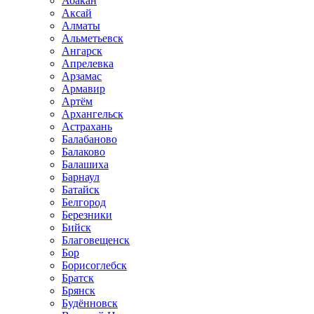
Абакан
Аксай
Алматы
Альметьевск
Ангарск
Апрелевка
Арзамас
Армавир
Артём
Архангельск
Астрахань
Балабаново
Балаково
Балашиха
Барнаул
Батайск
Белгород
Березники
Бийск
Благовещенск
Бор
Борисоглебск
Братск
Брянск
Будённовск