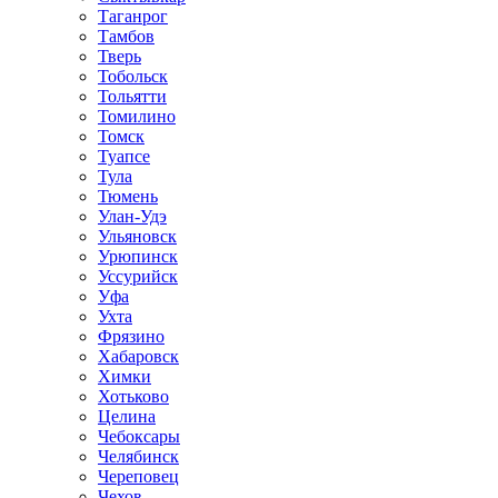
Таганрог
Тамбов
Тверь
Тобольск
Тольятти
Томилино
Томск
Туапсе
Тула
Тюмень
Улан-Удэ
Ульяновск
Урюпинск
Уссурийск
Уфа
Ухта
Фрязино
Хабаровск
Химки
Хотьково
Целина
Чебоксары
Челябинск
Череповец
Чехов