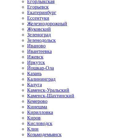
Егорлыкская
Егорьевск
Екатеринбург
Ессентуки
Железнодорожный
Жуковский
Зеленоград
Зеленодольск
Иваново
Ивантеевка
Ижевск
Иркутск
Йошкар-Ола
Казань
Калининград
Калуга
Каменск-Уральский
Каменск-Шахтинский
Кемерово
Кинешма
Кирилловка
Киров
Кисловодск
Клин
Козьмодемьянск