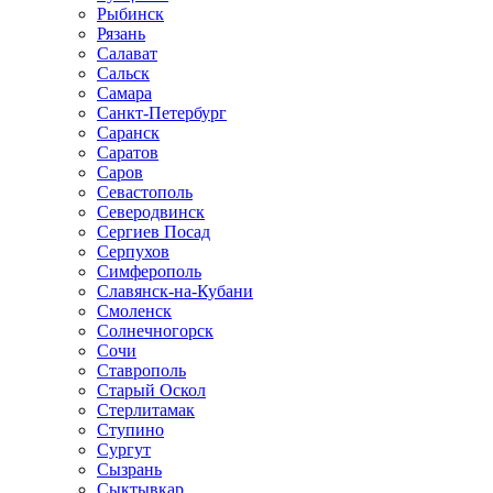
Рыбинск
Рязань
Салават
Сальск
Самара
Санкт-Петербург
Саранск
Саратов
Саров
Севастополь
Северодвинск
Сергиев Посад
Серпухов
Симферополь
Славянск-на-Кубани
Смоленск
Солнечногорск
Сочи
Ставрополь
Старый Оскол
Стерлитамак
Ступино
Сургут
Сызрань
Сыктывкар