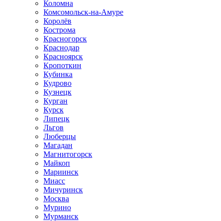
Коломна
Комсомольск-на-Амуре
Королёв
Кострома
Красногорск
Краснодар
Красноярск
Кропоткин
Кубинка
Кудрово
Кузнецк
Курган
Курск
Липецк
Льгов
Люберцы
Магадан
Магнитогорск
Майкоп
Мариинск
Миасс
Мичуринск
Москва
Мурино
Мурманск