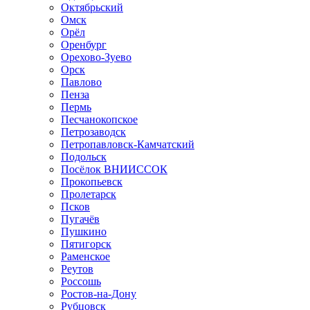
Октябрьский
Омск
Орёл
Оренбург
Орехово-Зуево
Орск
Павлово
Пенза
Пермь
Песчанокопское
Петрозаводск
Петропавловск-Камчатский
Подольск
Посёлок ВНИИССОК
Прокопьевск
Пролетарск
Псков
Пугачёв
Пушкино
Пятигорск
Раменское
Реутов
Россошь
Ростов-на-Дону
Рубцовск