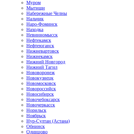
Муром
Мытищи
Набережные Челны
Нальчик
Наро-Фоминск
Находка
Невинномысск
Нефтекамск
Нефтеюганск
Нижневартовск
Нижнекамск
Нижний Новгород
Нижний Тагил
Нововоронеж
Новокузнецк
Новомосковск
Новороссийск
Новосибирск
Новочебоксарск
Новочеркасск
Норильск
Ноябрьск
Нур-Султан (Астана)
Обнинск
Одинцово