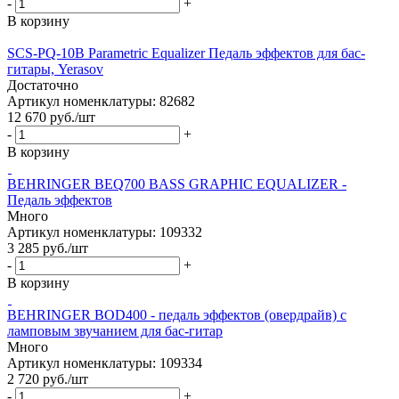
-
+
В корзину
SCS-PQ-10B Parametric Equalizer Педаль эффектов для бас-
гитары, Yerasov
Достаточно
Артикул номенклатуры: 82682
12 670
руб.
/шт
-
+
В корзину
BEHRINGER BEQ700 BASS GRAPHIC EQUALIZER -
Педаль эффектов
Много
Артикул номенклатуры: 109332
3 285
руб.
/шт
-
+
В корзину
BEHRINGER BOD400 - педаль эффектов (овердрайв) с
ламповым звучанием для бас-гитар
Много
Артикул номенклатуры: 109334
2 720
руб.
/шт
-
+