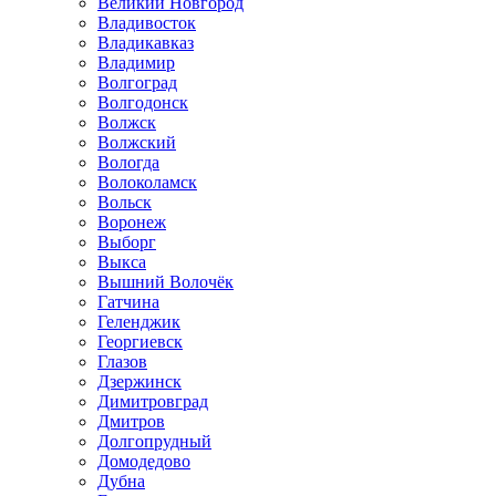
Великий Новгород
Владивосток
Владикавказ
Владимир
Волгоград
Волгодонск
Волжск
Волжский
Вологда
Волоколамск
Вольск
Воронеж
Выборг
Выкса
Вышний Волочёк
Гатчина
Геленджик
Георгиевск
Глазов
Дзержинск
Димитровград
Дмитров
Долгопрудный
Домодедово
Дубна