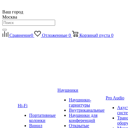
Ваш город
Москва
Сравнение
0
Отложенные
0
Корзина
0
пуста
0
Наушники
Pro Audio
Наушники-
гарнитуры
Hi-Fi
Акус
Внутриканальные
сист
Портативные
Наушники для
Тран
колонки
конференций
обор
Винил
Открытые