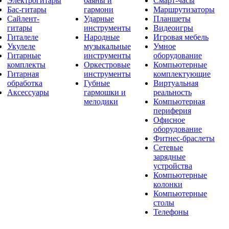
Электрогитары
баяны и
Смарт-часы
Бас-гитары
гармони
Маршрутизаторы
Сайлент-
Ударные
Планшеты
гитары
инструменты
Видеоигры
Гиталеле
Народные
Игровая мебель
Укулеле
музыкальные
Умное
Гитарные
инструменты
оборудование
комплекты
Оркестровые
Компьютерные
Гитарная
инструменты
комплектующие
обработка
Губные
Виртуальная
Аксессуары
гармошки и
реальность
мелодики
Компьютерная
периферия
Офисное
оборудование
Фитнес-браслеты
Сетевые
зарядные
устройства
Компьютерные
колонки
Компьютерные
столы
Телефоны