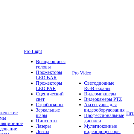
Pro Light
Вращающиеся
головы
Прожекторы
Pro Video
LED BAR
Прожекторы
Светодиодные
LED PAR
RGB экраны
Сценический
Видеомикшеры
свет
Видеокамеры PTZ
Стробоскопы
Аксессуары для
Зеркальные
видеооборудования
тические
Гит
шары
Профессиональные
емы
Пинспоты
дисплеи
сляционное
Лазеры
Мультиоконные
удование
Ленты
видеопроцессоры