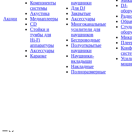
Мик
Компоненты
наушники
DJ-
системы
Для DJ
обор
Акустика
Закрытые
Ради
Акции
Медиаплееры
Аксессуары
Обраб
CD
Многоканальные
Студ
Стойки и
усилители для
обор
тумбы для
наушников
Микр
Hi-Fi
Беспроводные
Плее
аппаратуры
Полуоткрытые
Конф
Аксессуары
наушники
сист
Караоке
Наушники-
Усил
вкладыши
мощн
Накладные
Полноразмерные