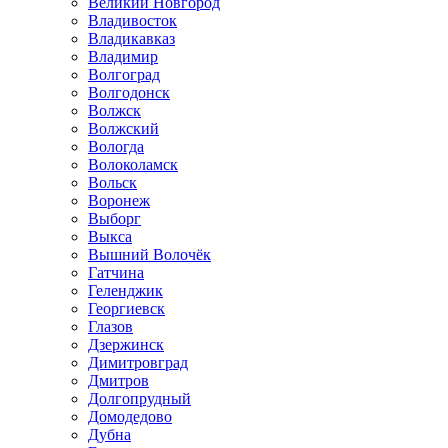
Великий Новгород
Владивосток
Владикавказ
Владимир
Волгоград
Волгодонск
Волжск
Волжский
Вологда
Волоколамск
Вольск
Воронеж
Выборг
Выкса
Вышний Волочёк
Гатчина
Геленджик
Георгиевск
Глазов
Дзержинск
Димитровград
Дмитров
Долгопрудный
Домодедово
Дубна