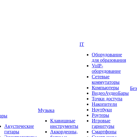
IT
Оборудование
для образования
VoIP-
оборудование
Сетевые
коммутаторы
Компьютеры
Без
ВидеоАудиоБары
Точки доступа
Накопители
Ноутбуки
Музыка
Роутеры
ары
Клавишные
Игровые
Акустические
инструменты
гарнитуры
гитары
Аккордеоны,
Смартфоны