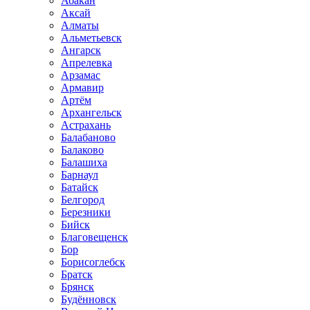
Абакан
Аксай
Алматы
Альметьевск
Ангарск
Апрелевка
Арзамас
Армавир
Артём
Архангельск
Астрахань
Балабаново
Балаково
Балашиха
Барнаул
Батайск
Белгород
Березники
Бийск
Благовещенск
Бор
Борисоглебск
Братск
Брянск
Будённовск