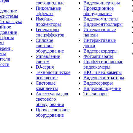
шеры
светодиодные
Видеоконвертеры
Пиксельные
Проекционное
удование
эффекты
оборудование
осистемы
Имейдж
Видеокомплекты
отка звука
прожекторы
Видеоконтроллеры
ийное
Генераторы
Интерактивные
удование
спецэффектов
панели
офоны
Силовое
Интерактивные
ры
световое
доски
еренц-
оборудование
Видеорекордеры
емы
Управление
Фотоаппараты
ители
светом
Профессиональные
ости
DJ-серия
видеокамеры
Технологическое
ВКС и веб-камеры
освещение
Видеорегистраторы
Световые
Видеосерверы
комплекты
Видеонаблюдение
Аксессуары для
Телевизоры
светового
оборудования
Прочее световое
оборудование