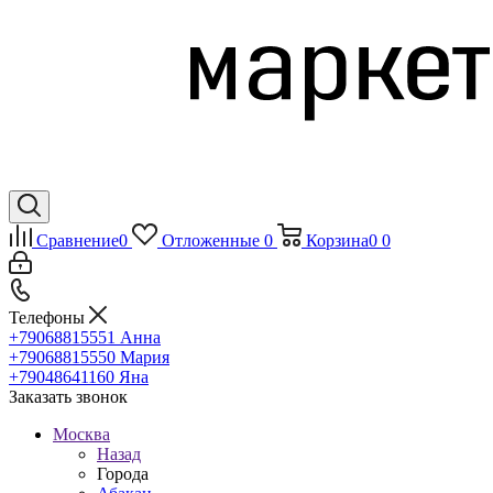
Сравнение
0
Отложенные
0
Корзина
0
0
Телефоны
+79068815551
Анна
+79068815550
Мария
+79048641160
Яна
Заказать звонок
Москва
Назад
Города