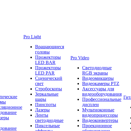
Pro Light
Вращающиеся
головы
Прожекторы
Pro Video
LED BAR
Прожекторы
Светодиодные
LED PAR
RGB экраны
Сценический
Видеомикшеры
свет
Видеокамеры PTZ
Стробоскопы
Аксессуары для
Зеркальные
видеооборудования
тические
Гит
шары
Профессиональные
емы
Пинспоты
дисплеи
сляционное
Лазеры
Мультиоконные
удование
Ленты
видеопроцессоры
шеры
светодиодные
Видеоконвертеры
Пиксельные
Проекционное
удование
эффекты
оборудование