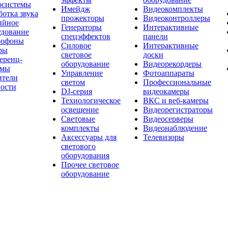
осистемы
Имейдж
Видеокомплекты
отка звука
прожекторы
Видеоконтроллеры
ийное
Генераторы
Интерактивные
удование
спецэффектов
панели
офоны
Силовое
Интерактивные
ры
световое
доски
еренц-
оборудование
Видеорекордеры
емы
Управление
Фотоаппараты
ители
светом
Профессиональные
ости
DJ-серия
видеокамеры
Технологическое
ВКС и веб-камеры
освещение
Видеорегистраторы
Световые
Видеосерверы
комплекты
Видеонаблюдение
Аксессуары для
Телевизоры
светового
оборудования
Прочее световое
оборудование