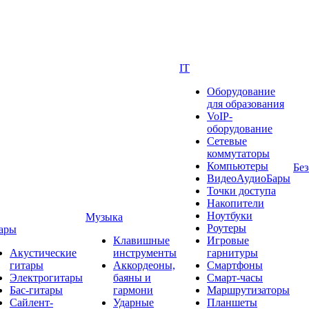
IT
Оборудование
для образования
VoIP-
оборудование
Сетевые
коммутаторы
Компьютеры
Без
ВидеоАудиоБары
Точки доступа
Накопители
Ноутбуки
Музыка
Роутеры
ары
Клавишные
Игровые
Акустические
инструменты
гарнитуры
гитары
Аккордеоны,
Смартфоны
Электрогитары
баяны и
Смарт-часы
Бас-гитары
гармони
Маршрутизаторы
Сайлент-
Ударные
Планшеты