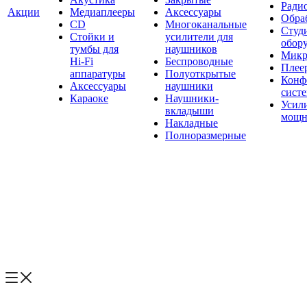
Ради
Акции
Медиаплееры
Аксессуары
Обраб
CD
Многоканальные
Студ
Стойки и
усилители для
обор
тумбы для
наушников
Микр
Hi-Fi
Беспроводные
Плее
аппаратуры
Полуоткрытые
Конф
Аксессуары
наушники
сист
Караоке
Наушники-
Усил
вкладыши
мощн
Накладные
Полноразмерные