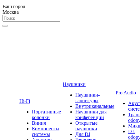
Ваш город
Москва
Наушники
Pro Audio
Наушники-
гарнитуры
Hi-Fi
Акус
Внутриканальные
сист
Портативные
Наушники для
Тран
колонки
конференций
обор
Винил
Открытые
Мик
Компоненты
наушники
DJ-
системы
Для DJ
обор
Акустика
Закрытые