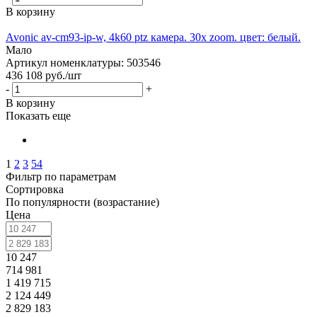
В корзину
Avonic av-cm93-ip-w, 4k60 ptz камера. 30x zoom. цвет: белый.
Мало
Артикул номенклатуры: 503546
436 108
руб.
/шт
-
+
В корзину
Показать еще
1
2
3
54
Фильтр по параметрам
Сортировка
По популярности (возрастание)
Цена
10 247
714 981
1 419 715
2 124 449
2 829 183