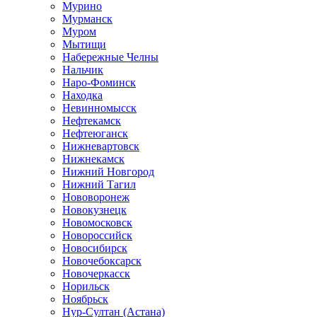
Мурино
Мурманск
Муром
Мытищи
Набережные Челны
Нальчик
Наро-Фоминск
Находка
Невинномысск
Нефтекамск
Нефтеюганск
Нижневартовск
Нижнекамск
Нижний Новгород
Нижний Тагил
Нововоронеж
Новокузнецк
Новомосковск
Новороссийск
Новосибирск
Новочебоксарск
Новочеркасск
Норильск
Ноябрьск
Нур-Султан (Астана)