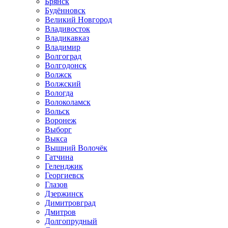
Брянск
Будённовск
Великий Новгород
Владивосток
Владикавказ
Владимир
Волгоград
Волгодонск
Волжск
Волжский
Вологда
Волоколамск
Вольск
Воронеж
Выборг
Выкса
Вышний Волочёк
Гатчина
Геленджик
Георгиевск
Глазов
Дзержинск
Димитровград
Дмитров
Долгопрудный