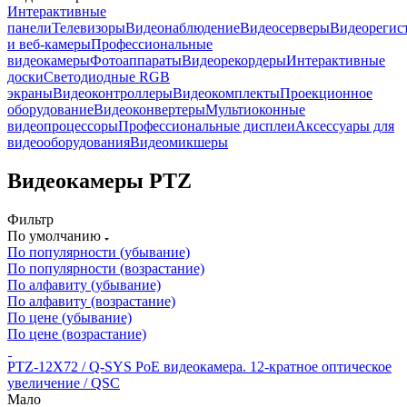
Интерактивные
панели
Телевизоры
Видеонаблюдение
Видеосерверы
Видеорегис
и веб-камеры
Профессиональные
видеокамеры
Фотоаппараты
Видеорекордеры
Интерактивные
доски
Светодиодные RGB
экраны
Видеоконтроллеры
Видеокомплекты
Проекционное
оборудование
Видеоконвертеры
Мультиоконные
видеопроцессоры
Профессиональные дисплеи
Аксессуары для
видеооборудования
Видеомикшеры
Видеокамеры PTZ
Фильтр
По умолчанию
По популярности (убывание)
По популярности (возрастание)
По алфавиту (убывание)
По алфавиту (возрастание)
По цене (убывание)
По цене (возрастание)
PTZ-12X72 / Q-SYS PoE видеокамера. 12-кратное оптическое
увеличение / QSC
Мало