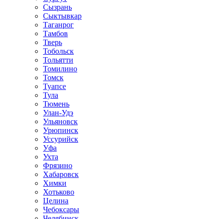
Сызрань
Сыктывкар
Таганрог
Тамбов
Тверь
Тобольск
Тольятти
Томилино
Томск
Туапсе
Тула
Тюмень
Улан-Удэ
Ульяновск
Урюпинск
Уссурийск
Уфа
Ухта
Фрязино
Хабаровск
Химки
Хотьково
Целина
Чебоксары
Челябинск