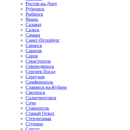
Ростов-на-Дону
Рубцовск
Рыбинск
Рязань
Салават
Сальск
Самара
Санкт-Петербург
Саранск
Саратов
Саров
Севастополь
Северодвинск
Сергиев Посад
Серпухов
Симферополь
Славянск-на-Кубани
Смоленск
Солнечногорск
Сочи
Ставрополь
Старый Оскол
Стерлитамак
Ступино
Сургут