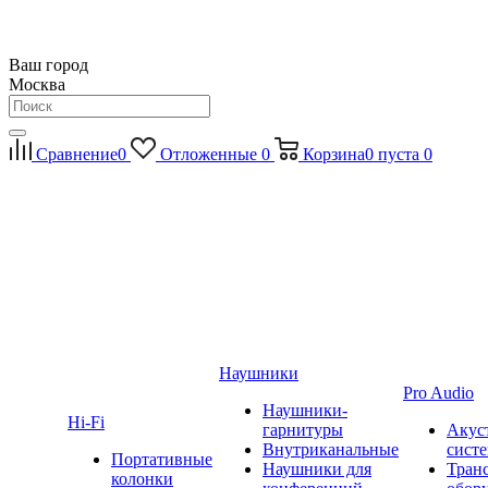
Ваш город
Москва
Сравнение
0
Отложенные
0
Корзина
0
пуста
0
Наушники
Pro Audio
Наушники-
Hi-Fi
гарнитуры
Акус
Внутриканальные
сист
Портативные
Наушники для
Тран
колонки