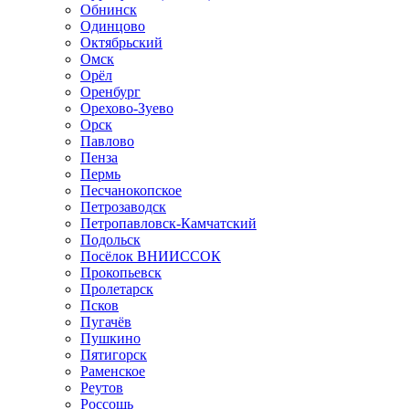
Обнинск
Одинцово
Октябрьский
Омск
Орёл
Оренбург
Орехово-Зуево
Орск
Павлово
Пенза
Пермь
Песчанокопское
Петрозаводск
Петропавловск-Камчатский
Подольск
Посёлок ВНИИССОК
Прокопьевск
Пролетарск
Псков
Пугачёв
Пушкино
Пятигорск
Раменское
Реутов
Россошь