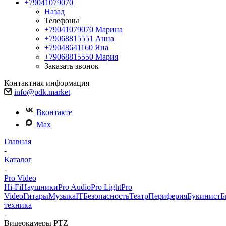
+79041079070
Назад
Телефоны
+79041079070
Марина
+79068815551
Анна
+79048641160
Яна
+79068815550
Мария
Заказать звонок
Контактная информация
info@pdk.market
Вконтакте
Max
Главная
-
Каталог
-
Pro Video
Hi-Fi
Наушники
Pro Audio
Pro Light
Pro
Video
Гитары
Музыка
IT
Безопасность
Театр
Периферия
Букинист
Б
техника
-
Видеокамеры PTZ