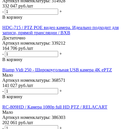
Артикул номенклатуры: 314928
332 047
руб.
/шт
-
+
В корзину
HDC-715 / PTZ POE видео камера. Идеально подходит для
записи, прямой трансляции / BXB
Достаточно
Артикул номенклатуры: 339212
164 706
руб.
/шт
-
+
В корзину
Biamp Vidi 250 - Широкоугольная USB камера 4K ePTZ
Мало
Артикул номенклатуры: 368571
141 027
руб.
/шт
-
+
В корзину
RC-809HD / Камера 1080p full HD PTZ / RELACART
Мало
Артикул номенклатуры: 386303
202 061
руб.
/шт
-
+