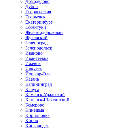
Домодедово
Дубна
Егорлыкская
Егорьевск
Екатеринбург
Ессентуки
Железнодорожный
Жуковский
Зеленоград
Зеленодольск
Иваново
Ивантеевка
Ижевск
Иркутск
Йошкар-Ола
Казань
Калининград
Калуга
Каменск-Уральский
Каменск-Шахтинский
Кемерово
Кинешма
Кирилловка
Киров
Кисловодск