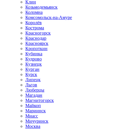
Клин
Козьмодемьянск
Коломна
Комсомольск-на-Амуре
Королёв
Кострома
Красногорск
Краснодар
Красноярск
Кропоткин
Кубинка
Кудрово
Кузнецк
Курган
Курск
Липецк
Льгов
Люберцы
Магадан
Магнитогорск
Майкоп
Мариинск
Миасс
Мичуринск
Москва