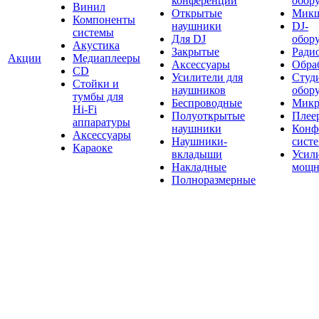
конференций
обор
Винил
Открытые
Мик
Компоненты
наушники
DJ-
системы
Для DJ
обор
Акустика
Закрытые
Ради
Акции
Медиаплееры
Аксессуары
Обраб
CD
Усилители для
Студ
Стойки и
наушников
обор
тумбы для
Беспроводные
Микр
Hi-Fi
Полуоткрытые
Плее
аппаратуры
наушники
Конф
Аксессуары
Наушники-
сист
Караоке
вкладыши
Усил
Накладные
мощн
Полноразмерные