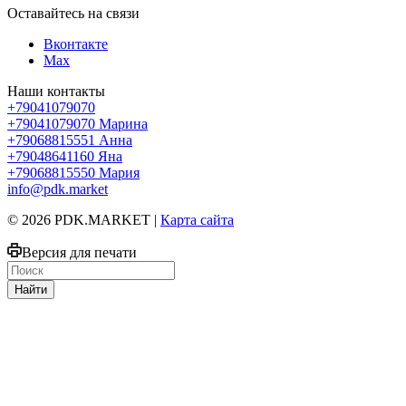
Оставайтесь на связи
Вконтакте
Max
Наши контакты
+79041079070
+79041079070
Марина
+79068815551
Анна
+79048641160
Яна
+79068815550
Мария
info@pdk.market
© 2026 PDK.MARKET |
Карта сайта
Версия для печати
Найти