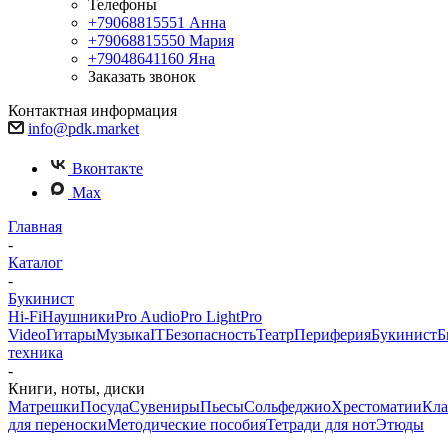
Телефоны
+79068815551
Анна
+79068815550
Мария
+79048641160
Яна
Заказать звонок
Контактная информация
info@pdk.market
Вконтакте
Max
Главная
-
Каталог
-
Букинист
Hi-Fi
Наушники
Pro Audio
Pro Light
Pro
Video
Гитары
Музыка
IT
Безопасность
Театр
Периферия
Букинист
Б
техника
-
Книги, ноты, диски
Матрешки
Посуда
Сувениры
Пьесы
Сольфеджио
Хрестоматии
Кл
для переноски
Методические пособия
Тетради для нот
Этюды