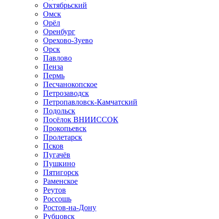
Октябрьский
Омск
Орёл
Оренбург
Орехово-Зуево
Орск
Павлово
Пенза
Пермь
Песчанокопское
Петрозаводск
Петропавловск-Камчатский
Подольск
Посёлок ВНИИССОК
Прокопьевск
Пролетарск
Псков
Пугачёв
Пушкино
Пятигорск
Раменское
Реутов
Россошь
Ростов-на-Дону
Рубцовск