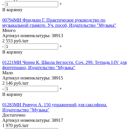
-
+
В корзину
00794МИ Фридкин Г. Практическое руководство по
музыкальной грамоте. Уч. пособ, Издательство "Музыка"
Много
Артикул номенклатуры: 38913
2 553
руб.
/шт
-
+
В корзину
01221МИ Черни К. Школа беглости. Соч. 299. Тетрадь I-IV для
фортепиано, Издательство "Музыка"
Мало
Артикул номенклатуры: 38915
2 146
руб.
/шт
-
+
В корзину
01283МИ Ривчун А. 150 упражнений для саксофона.
Издательство "Музыка"
Достаточно
Артикул номенклатуры: 38917
1 970
руб.
/шт