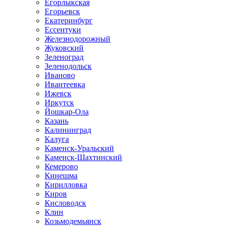
Егорлыкская
Егорьевск
Екатеринбург
Ессентуки
Железнодорожный
Жуковский
Зеленоград
Зеленодольск
Иваново
Ивантеевка
Ижевск
Иркутск
Йошкар-Ола
Казань
Калининград
Калуга
Каменск-Уральский
Каменск-Шахтинский
Кемерово
Кинешма
Кирилловка
Киров
Кисловодск
Клин
Козьмодемьянск