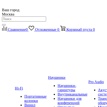
Ваш город
Москва
Сравнение
0
Отложенные
0
Корзина
0
пуста
0
Наушники
Pro Audio
Наушники-
Hi-Fi
гарнитуры
Акус
Внутриканальные
сист
Портативные
Наушники для
Тран
колонки
конференций
обор
Винил