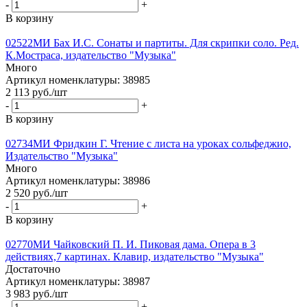
-
+
В корзину
02522МИ Бах И.С. Сонаты и партиты. Для скрипки соло. Ред.
К.Мостраса, издательство "Музыка"
Много
Артикул номенклатуры: 38985
2 113
руб.
/шт
-
+
В корзину
02734МИ Фридкин Г. Чтение с листа на уроках сольфеджио,
Издательство "Музыка"
Много
Артикул номенклатуры: 38986
2 520
руб.
/шт
-
+
В корзину
02770МИ Чайковский П. И. Пиковая дама. Опера в 3
действиях,7 картинах. Клавир, издательство "Музыка"
Достаточно
Артикул номенклатуры: 38987
3 983
руб.
/шт
-
+