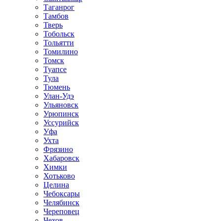
Таганрог
Тамбов
Тверь
Тобольск
Тольятти
Томилино
Томск
Туапсе
Тула
Тюмень
Улан-Удэ
Ульяновск
Урюпинск
Уссурийск
Уфа
Ухта
Фрязино
Хабаровск
Химки
Хотьково
Целина
Чебоксары
Челябинск
Череповец
Чехов