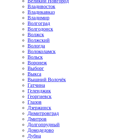
Великий Новгород
Владивосток
Владикавказ
Владимир
Волгоград
Волгодонск
Волжск
Волжский
Вологда
Волоколамск
Вольск
Воронеж
Выборг
Выкса
Вышний Волочёк
Гатчина
Геленджик
Георгиевск
Глазов
Дзержинск
Димитровград
Дмитров
Долгопрудный
Домодедово
Дубна