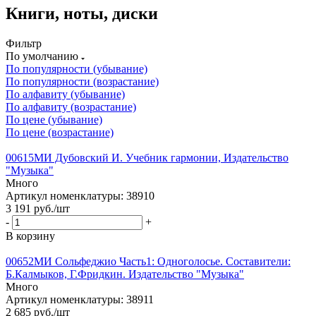
Книги, ноты, диски
Фильтр
По умолчанию
По популярности (убывание)
По популярности (возрастание)
По алфавиту (убывание)
По алфавиту (возрастание)
По цене (убывание)
По цене (возрастание)
00615МИ Дубовский И. Учебник гармонии, Издательство
"Музыка"
Много
Артикул номенклатуры: 38910
3 191
руб.
/шт
-
+
В корзину
00652МИ Сольфеджио Часть1: Одноголосье. Составители:
Б.Калмыков, Г.Фридкин. Издательство "Музыка"
Много
Артикул номенклатуры: 38911
2 685
руб.
/шт