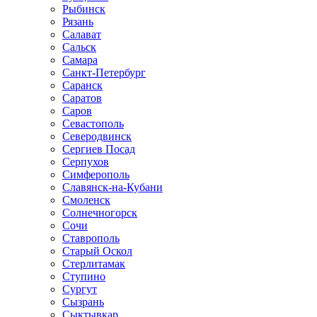
Рыбинск
Рязань
Салават
Сальск
Самара
Санкт-Петербург
Саранск
Саратов
Саров
Севастополь
Северодвинск
Сергиев Посад
Серпухов
Симферополь
Славянск-на-Кубани
Смоленск
Солнечногорск
Сочи
Ставрополь
Старый Оскол
Стерлитамак
Ступино
Сургут
Сызрань
Сыктывкар