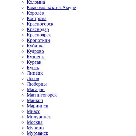
Коломна
Комсомольск-на-Амуре
Королёв
Кострома
Красногорск
Краснодар
Красноярск
Кропоткин
Кубинка
Кудрово
Кузнецк
Курган
Курск
Липецк
Льгов
Люберцы
Магадан
Магнитогорск
Майкоп
Мариинск
Миасс
Мичуринск
Москва
Мурино
Мурманск