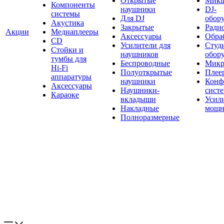
Открытые
Мик
Компоненты
наушники
DJ-
системы
Для DJ
обор
Акустика
Закрытые
Ради
Акции
Медиаплееры
Аксессуары
Обраб
CD
Усилители для
Студ
Стойки и
наушников
обор
тумбы для
Беспроводные
Микр
Hi-Fi
Полуоткрытые
Плее
аппаратуры
наушники
Конф
Аксессуары
Наушники-
сист
Караоке
вкладыши
Усил
Накладные
мощн
Полноразмерные