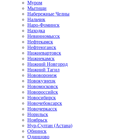
Муром
Мытищи
Набережные Челны
Нальчик
Наро-Фоминск
Находка
Невинномысск
Нефтекамск
Нефтеюганск
Нижневартовск
Нижнекамск
Нижний Новгород
Нижний Тагил
Нововоронеж
Новокузнецк
Новомосковск
Новороссийск
Новосибирск
Новочебоксарск
Новочеркасск
Норильск
Ноябрьск
Нур-Султан (Астана)
Обнинск
Одинцово