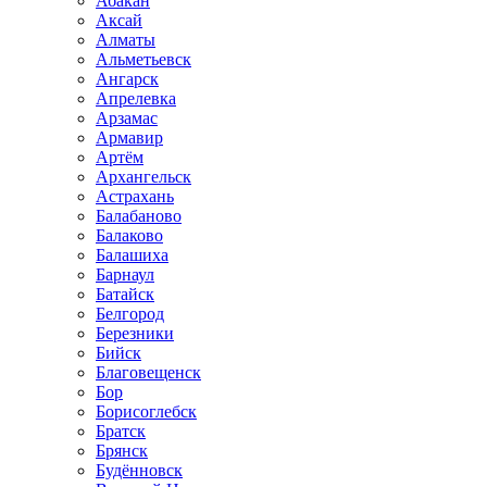
Абакан
Аксай
Алматы
Альметьевск
Ангарск
Апрелевка
Арзамас
Армавир
Артём
Архангельск
Астрахань
Балабаново
Балаково
Балашиха
Барнаул
Батайск
Белгород
Березники
Бийск
Благовещенск
Бор
Борисоглебск
Братск
Брянск
Будённовск