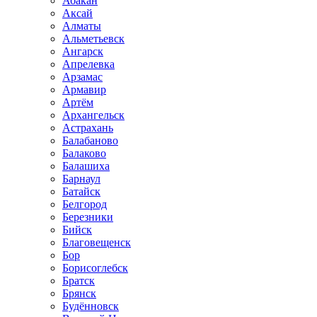
Абакан
Аксай
Алматы
Альметьевск
Ангарск
Апрелевка
Арзамас
Армавир
Артём
Архангельск
Астрахань
Балабаново
Балаково
Балашиха
Барнаул
Батайск
Белгород
Березники
Бийск
Благовещенск
Бор
Борисоглебск
Братск
Брянск
Будённовск