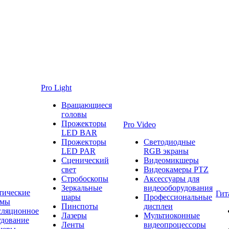
Pro Light
Вращающиеся
головы
Прожекторы
Pro Video
LED BAR
Прожекторы
Светодиодные
LED PAR
RGB экраны
Сценический
Видеомикшеры
свет
Видеокамеры PTZ
Стробоскопы
Аксессуары для
Зеркальные
видеооборудования
тические
Гит
шары
Профессиональные
емы
Пинспоты
дисплеи
сляционное
Лазеры
Мультиоконные
удование
Ленты
видеопроцессоры