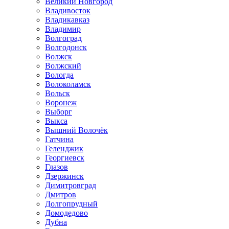
Великий Новгород
Владивосток
Владикавказ
Владимир
Волгоград
Волгодонск
Волжск
Волжский
Вологда
Волоколамск
Вольск
Воронеж
Выборг
Выкса
Вышний Волочёк
Гатчина
Геленджик
Георгиевск
Глазов
Дзержинск
Димитровград
Дмитров
Долгопрудный
Домодедово
Дубна