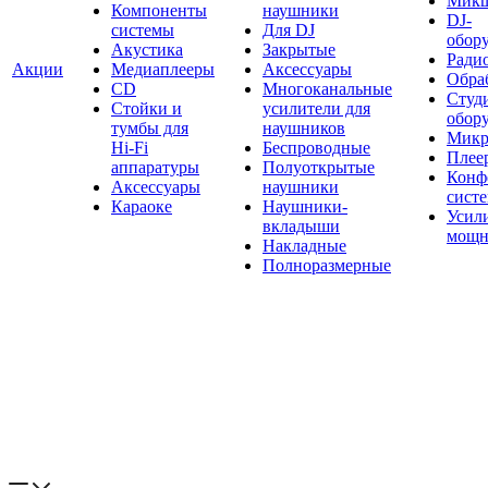
Мик
Компоненты
наушники
DJ-
системы
Для DJ
обор
Акустика
Закрытые
Ради
Акции
Медиаплееры
Аксессуары
Обраб
CD
Многоканальные
Студ
Стойки и
усилители для
обор
тумбы для
наушников
Микр
Hi-Fi
Беспроводные
Плее
аппаратуры
Полуоткрытые
Конф
Аксессуары
наушники
сист
Караоке
Наушники-
Усил
вкладыши
мощн
Накладные
Полноразмерные