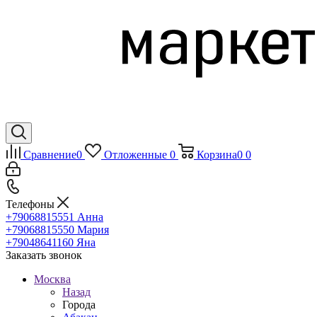
Сравнение
0
Отложенные
0
Корзина
0
0
Телефоны
+79068815551
Анна
+79068815550
Мария
+79048641160
Яна
Заказать звонок
Москва
Назад
Города