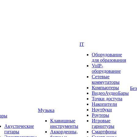
IT
Оборудование
для образования
VoIP-
оборудование
Сетевые
коммутаторы
Компьютеры
Без
ВидеоАудиоБары
Точки доступа
Накопители
Ноутбуки
Музыка
Роутеры
ары
Клавишные
Игровые
Акустические
инструменты
гарнитуры
гитары
Аккордеоны,
Смартфоны