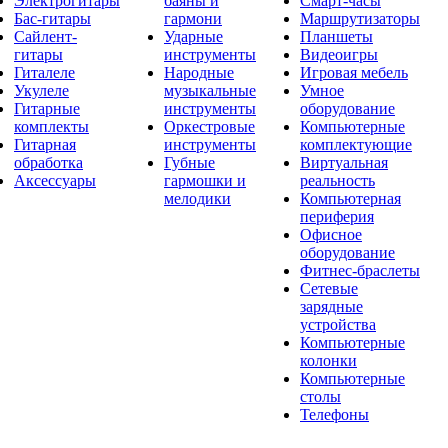
Электрогитары
баяны и
Смарт-часы
Бас-гитары
гармони
Маршрутизаторы
Сайлент-
Ударные
Планшеты
гитары
инструменты
Видеоигры
Гиталеле
Народные
Игровая мебель
Укулеле
музыкальные
Умное
Гитарные
инструменты
оборудование
комплекты
Оркестровые
Компьютерные
Гитарная
инструменты
комплектующие
обработка
Губные
Виртуальная
Аксессуары
гармошки и
реальность
мелодики
Компьютерная
периферия
Офисное
оборудование
Фитнес-браслеты
Сетевые
зарядные
устройства
Компьютерные
колонки
Компьютерные
столы
Телефоны