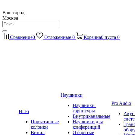
Ваш город
Москва
Сравнение
0
Отложенные
0
Корзина
0
пуста
0
Наушники
Pro Audio
Наушники-
гарнитуры
Hi-Fi
Акус
Внутриканальные
сист
Портативные
Наушники для
Тран
колонки
конференций
обор
Винил
Открытые