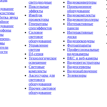
шеры
светодиодные
Видеоконвертеры
Пиксельные
Проекционное
удование
эффекты
оборудование
осистемы
Имейдж
Видеокомплекты
отка звука
прожекторы
Видеоконтроллеры
ийное
Генераторы
Интерактивные
удование
спецэффектов
панели
офоны
Силовое
Интерактивные
ры
световое
доски
еренц-
оборудование
Видеорекордеры
емы
Управление
Фотоаппараты
ители
светом
Профессиональные
ости
DJ-серия
видеокамеры
Технологическое
ВКС и веб-камеры
освещение
Видеорегистраторы
Световые
Видеосерверы
комплекты
Видеонаблюдение
Аксессуары для
Телевизоры
светового
оборудования
Прочее световое
оборудование