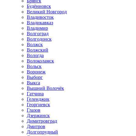
Брянск
Будённовск
Великий Новгород
Владивосток
Владикавказ
Владимир
Волгоград
Волгодонск
Волжск
Волжский
Вологда
Волоколамск
Вольск
Воронеж
Выборг
Выкса
Вышний Волочёк
Гатчина
Геленджик
Георгиевск
Глазов
Дзержинск
Димитровград
Дмитров
Долгопрудный