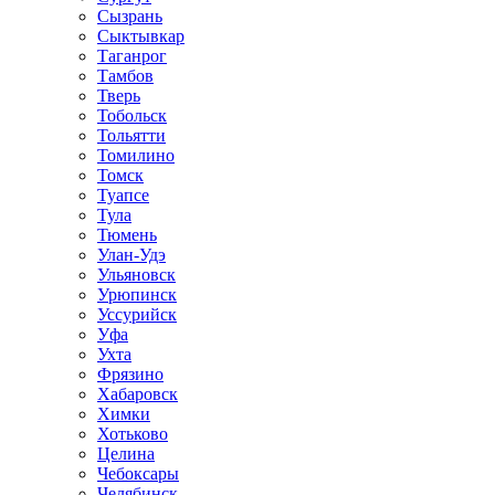
Сызрань
Сыктывкар
Таганрог
Тамбов
Тверь
Тобольск
Тольятти
Томилино
Томск
Туапсе
Тула
Тюмень
Улан-Удэ
Ульяновск
Урюпинск
Уссурийск
Уфа
Ухта
Фрязино
Хабаровск
Химки
Хотьково
Целина
Чебоксары
Челябинск