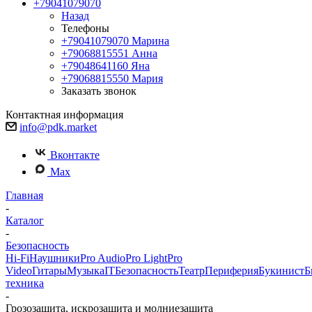
+79041079070
Назад
Телефоны
+79041079070
Марина
+79068815551
Анна
+79048641160
Яна
+79068815550
Мария
Заказать звонок
Контактная информация
info@pdk.market
Вконтакте
Max
Главная
-
Каталог
-
Безопасность
Hi-Fi
Наушники
Pro Audio
Pro Light
Pro
Video
Гитары
Музыка
IT
Безопасность
Театр
Периферия
Букинист
Б
техника
-
Грозозащита, искрозащита и молниезащита