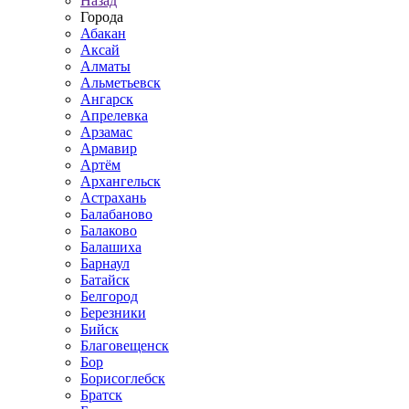
Назад
Города
Абакан
Аксай
Алматы
Альметьевск
Ангарск
Апрелевка
Арзамас
Армавир
Артём
Архангельск
Астрахань
Балабаново
Балаково
Балашиха
Барнаул
Батайск
Белгород
Березники
Бийск
Благовещенск
Бор
Борисоглебск
Братск