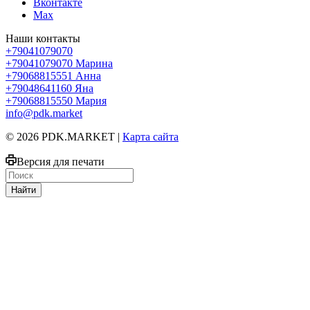
Вконтакте
Max
Наши контакты
+79041079070
+79041079070
Марина
+79068815551
Анна
+79048641160
Яна
+79068815550
Мария
info@pdk.market
© 2026 PDK.MARKET |
Карта сайта
Версия для печати
Найти