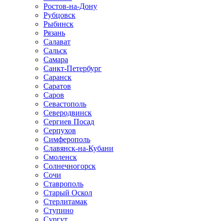
Ростов-на-Дону
Рубцовск
Рыбинск
Рязань
Салават
Сальск
Самара
Санкт-Петербург
Саранск
Саратов
Саров
Севастополь
Северодвинск
Сергиев Посад
Серпухов
Симферополь
Славянск-на-Кубани
Смоленск
Солнечногорск
Сочи
Ставрополь
Старый Оскол
Стерлитамак
Ступино
Сургут