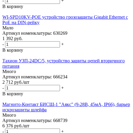
-
+
В корзину
WI-SPD10KV-POE устройство грозозащиты Gigabit Ethernet с
PoE на DIN-рейку
Мало
Артикул номенклатуры: 630269
1 392
руб.
-
+
В корзину
Тахион УЗП-24DC/5, устройство защиты цепей вторичного
питания
Много
Артикул номенклатуры: 666234
2 712
руб.
/шт
-
+
В корзину
Магнито-Контакт БИСШ-1 "Аякс" (9-28В, 45мА, IP66), барьер
искрозащиты шлейфа
Много
Артикул номенклатуры: 668739
6 376
руб.
/шт
-
+