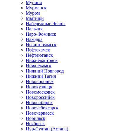
Мурино
Мурманск
Муром
Мытищи
Набережные Челны
Нальчик
Наро-Фоминск
Находка
Невинномысск
Нефтекамск
Нефтеюганск
Нижневартовск
Нижнекамск
Нижний Новгород
Нижний Тагил
Нововоронеж
Новокузнецк
Новомосковск
Новороссийск
Новосибирск
Новочебоксарск
Новочеркасск
Норильск
Ноябрьск
Нур-Султан (Астана)