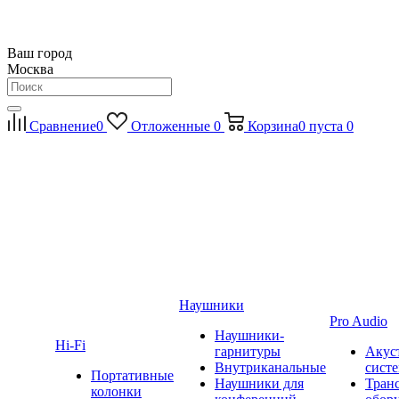
Ваш город
Москва
Сравнение
0
Отложенные
0
Корзина
0
пуста
0
Наушники
Pro Audio
Наушники-
Hi-Fi
гарнитуры
Акус
Внутриканальные
сист
Портативные
Наушники для
Тран
колонки