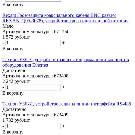
В корзину
Rexant Грозозащита коаксиального кабеля BNC разъем
REXANT (05-3078), устройство грозозащиты цепей питания
Мало
Артикул номенклатуры: 671194
1 572
руб.
/шт
-
+
В корзину
Тахион УЗЛ-Е, устройство защиты информационных портов
оборудования Ethernet
Достаточно
Артикул номенклатуры: 673498
2 242
руб.
/шт
-
+
В корзину
Тахион УЗЛ-И, устройство защиты линии интерфейса RS-485
Достаточно
Артикул номенклатуры: 673499
1 732
руб.
/шт
-
+
В корзину