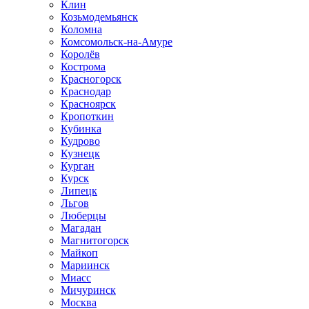
Клин
Козьмодемьянск
Коломна
Комсомольск-на-Амуре
Королёв
Кострома
Красногорск
Краснодар
Красноярск
Кропоткин
Кубинка
Кудрово
Кузнецк
Курган
Курск
Липецк
Льгов
Люберцы
Магадан
Магнитогорск
Майкоп
Мариинск
Миасс
Мичуринск
Москва