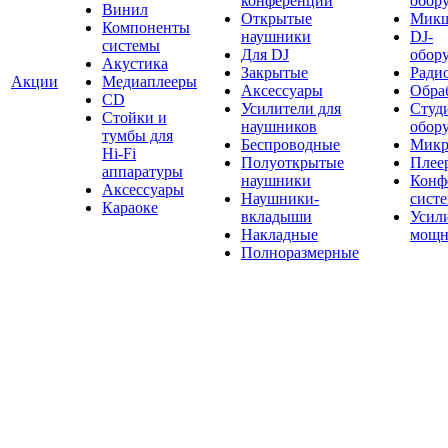
конференций
обор
Винил
Открытые
Мик
Компоненты
наушники
DJ-
системы
Для DJ
обор
Акустика
Закрытые
Ради
Акции
Медиаплееры
Аксессуары
Обраб
CD
Усилители для
Студ
Стойки и
наушников
обор
тумбы для
Беспроводные
Микр
Hi-Fi
Полуоткрытые
Плее
аппаратуры
наушники
Конф
Аксессуары
Наушники-
сист
Караоке
вкладыши
Усил
Накладные
мощн
Полноразмерные