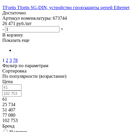
TFortis Tfortis SG-DIN, устройство грозозащиты цепей Ethernet
Достаточно
Артикул номенклатуры: 673744
26 471
руб.
/шт
-
+
В корзину
Показать еще
1
2
3
78
Фильтр по параметрам
Сортировка
По популярности (возрастание)
Цена
61
25 734
51 407
77 080
102 753
Бренд
Наличие