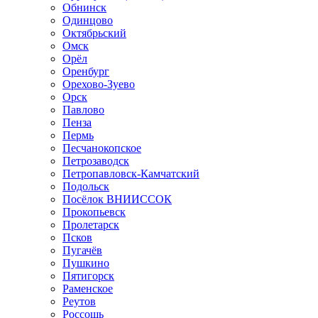
Обнинск
Одинцово
Октябрьский
Омск
Орёл
Оренбург
Орехово-Зуево
Орск
Павлово
Пенза
Пермь
Песчанокопское
Петрозаводск
Петропавловск-Камчатский
Подольск
Посёлок ВНИИССОК
Прокопьевск
Пролетарск
Псков
Пугачёв
Пушкино
Пятигорск
Раменское
Реутов
Россошь