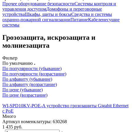
Прочее оборудование безопасности
Системы контроля и
управления доступом
Домофоны и переговорные
устройства
Шкафы, щиты и боксы
Средства и системы
охранно-пожарной сигнализации
Питание
Кабеленесущие
системы
Грозозащита, искрозащита и
молниезащита
Фильтр
По умолчанию
По популярности (убывание)
По популярности (возрастание)
По алфавиту (убывание)
По алфавиту (возрастание)
По цене (убывание)
По цене (возрастание)
WI-SPD10KV-POE-A устройство грозозащиты Gigabit Ethernet
с PoE
Много
Артикул номенклатуры: 630268
1 435
руб.