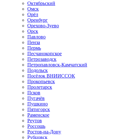
Октябрьский
Омск
Орёл
Оренбург
Орехово-Зуево
Орск
Павлово
Пенза
Пермь
Песчанокопское
Петрозаводск
Петропавловск-Камчатский
Подольск
Посёлок ВНИИССОК
Прокопьевск
Пролетарск
Псков
Пугачёв
Пушкино
Пятигорск
Раменское
Реутов
Россошь
Ростов-на-Дону
Рубцовск