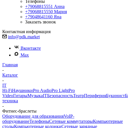
Телефоны
+79068815551
Анна
+79068815550
Мария
+79048641160
Яна
Заказать звонок
Контактная информация
info@pdk.market
Вконтакте
Max
Главная
-
Каталог
-
IT
Hi-Fi
Наушники
Pro Audio
Pro Light
Pro
Video
Гитары
Музыка
IT
Безопасность
Театр
Периферия
Букинист
Б
техника
-
Фитнес-браслеты
Оборудование для образования
VoIP-
оборудование
Телефоны
Сетевые коммутаторы
Компьютерные
столы
Компьютерные колонки
Сетевые зарядные