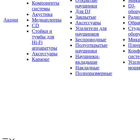
Открытые
Мик
Компоненты
наушники
DJ-
системы
Для DJ
обор
Акустика
Закрытые
Ради
Акции
Медиаплееры
Аксессуары
Обраб
CD
Усилители для
Студ
Стойки и
наушников
обор
тумбы для
Беспроводные
Микр
Hi-Fi
Полуоткрытые
Плее
аппаратуры
наушники
Конф
Аксессуары
Наушники-
сист
Караоке
вкладыши
Усил
Накладные
мощн
Полноразмерные