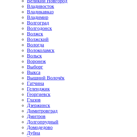
Великий Новгород
Владивосток
Владикавказ
Владимир
Волгоград
Волгодонск
Волжск
Волжский
Вологда
Волоколамск
Вольск
Воронеж
Выборг
Выкса
Вышний Волочёк
Гатчина
Геленджик
Георгиевск
Глазов
Дзержинск
Димитровград
Дмитров
Долгопрудный
Домодедово
Дубна