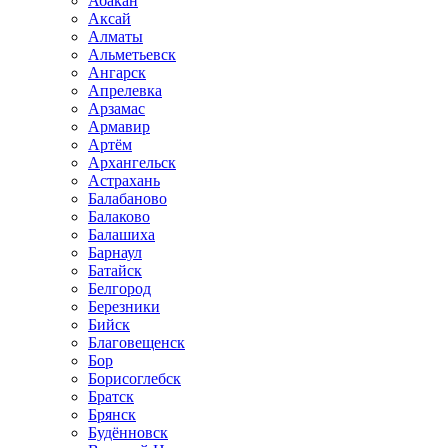
Абакан
Аксай
Алматы
Альметьевск
Ангарск
Апрелевка
Арзамас
Армавир
Артём
Архангельск
Астрахань
Балабаново
Балаково
Балашиха
Барнаул
Батайск
Белгород
Березники
Бийск
Благовещенск
Бор
Борисоглебск
Братск
Брянск
Будённовск