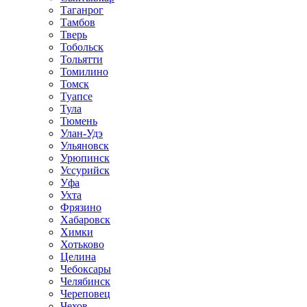
Таганрог
Тамбов
Тверь
Тобольск
Тольятти
Томилино
Томск
Туапсе
Тула
Тюмень
Улан-Удэ
Ульяновск
Урюпинск
Уссурийск
Уфа
Ухта
Фрязино
Хабаровск
Химки
Хотьково
Целина
Чебоксары
Челябинск
Череповец
Чехов