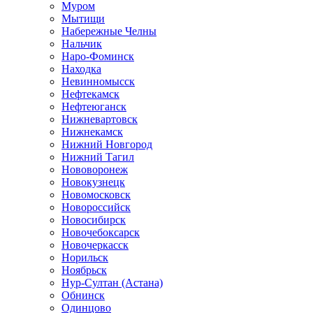
Муром
Мытищи
Набережные Челны
Нальчик
Наро-Фоминск
Находка
Невинномысск
Нефтекамск
Нефтеюганск
Нижневартовск
Нижнекамск
Нижний Новгород
Нижний Тагил
Нововоронеж
Новокузнецк
Новомосковск
Новороссийск
Новосибирск
Новочебоксарск
Новочеркасск
Норильск
Ноябрьск
Нур-Султан (Астана)
Обнинск
Одинцово