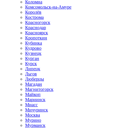
Коломна
Комсомольск-на-Амуре
Королёв
Кострома
Красногорск
Краснодар
Красноярск
Кропоткин
Кубинка
Кудрово
Кузнецк
Курган
Курск
Липецк
Льгов
Люберцы
Магадан
Магнитогорск
Майкоп
Мариинск
Миасс
Мичуринск
Москва
Мурино
Мурманск