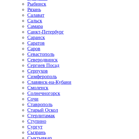
Рыбинск
Рязань
Салават
Сальск
Самара
Санкт-Петербург
Саранск
Саратов
Саров
Севастополь
Северодвинск
Сергиев Посад
Серпухов
Симферополь
Славянск-на-Кубани
Смоленск
Солнечногорск
Сочи
Ставрополь
Старый Оскол
Стерлитамак
Ступино
Сургут
Сызрань
Сыктывкар