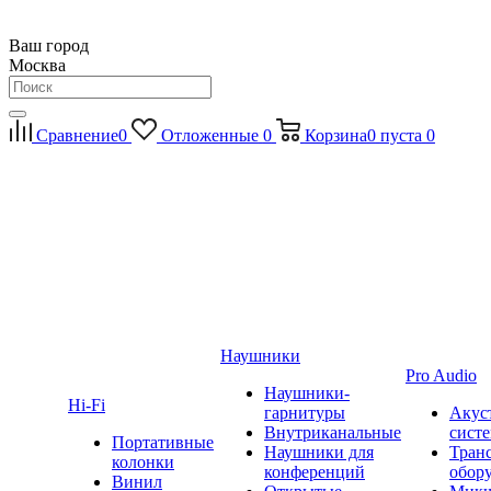
Ваш город
Москва
Сравнение
0
Отложенные
0
Корзина
0
пуста
0
Наушники
Pro Audio
Наушники-
Hi-Fi
гарнитуры
Акус
Внутриканальные
сист
Портативные
Наушники для
Тран
колонки
конференций
обор
Винил