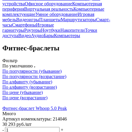
устройства
Офисное оборудование
Компьютерная
периферия
Виртуальная реальность
Компьютерные
комплектующие
Умное оборудование
Игровая
мебель
Видеоигры
Планшеты
Маршрутизаторы
Смарт-
часы
Смартфоны
Игровые
гарнитуры
Роутеры
Ноутбуки
Накопители
Точки
доступа
ВидеоАудиоБары
Компьютеры
Фитнес-браслеты
Фильтр
По умолчанию
По популярности (убывание)
По популярности (возрастание)
По алфавиту (убывание)
По алфавиту (возрастание)
По цене (убывание)
По цене (возрастание)
Фитнес-браслет Whoop 5.0 Peak
Много
Артикул номенклатуры: 214046
30 293
руб.
/шт
-
+