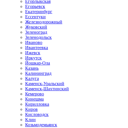
Егорлыкская
Егорьевск
Екатеринбург
Ессентуки
Железнодорожный
Жуковский
Зеленоград
Зеленодольск
Иваново
Ивантеевка
Ижевск
Иркутск
Йошкар-Ола
Казань
Калининград
Калуга
Каменск-Уральский
Каменск-Шахтинский
Кемерово
Кинешма
Кирилловка
Киров
Кисловодск
Клин
Козьмодемьянск