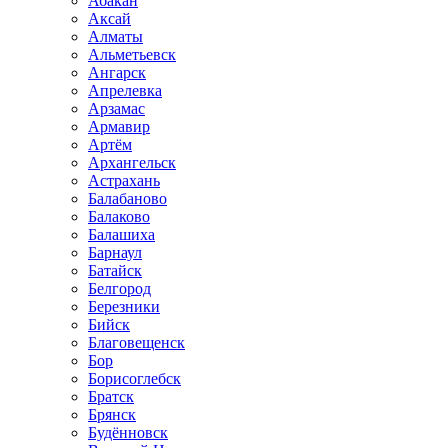
Абакан
Аксай
Алматы
Альметьевск
Ангарск
Апрелевка
Арзамас
Армавир
Артём
Архангельск
Астрахань
Балабаново
Балаково
Балашиха
Барнаул
Батайск
Белгород
Березники
Бийск
Благовещенск
Бор
Борисоглебск
Братск
Брянск
Будённовск