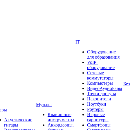
IT
Оборудование
для образования
VoIP-
оборудование
Сетевые
коммутаторы
Компьютеры
Без
ВидеоАудиоБары
Точки доступа
Накопители
Ноутбуки
Музыка
Роутеры
ары
Клавишные
Игровые
Акустические
инструменты
гарнитуры
гитары
Аккордеоны,
Смартфоны