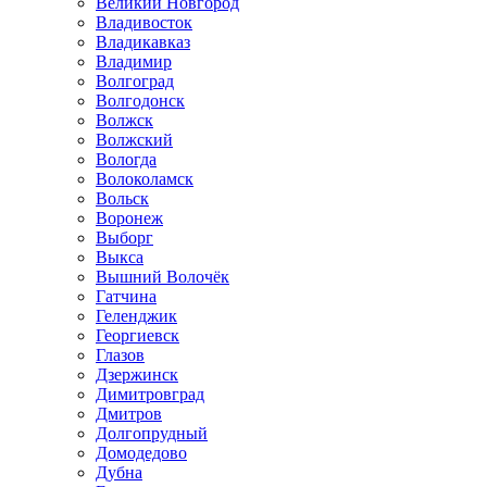
Великий Новгород
Владивосток
Владикавказ
Владимир
Волгоград
Волгодонск
Волжск
Волжский
Вологда
Волоколамск
Вольск
Воронеж
Выборг
Выкса
Вышний Волочёк
Гатчина
Геленджик
Георгиевск
Глазов
Дзержинск
Димитровград
Дмитров
Долгопрудный
Домодедово
Дубна