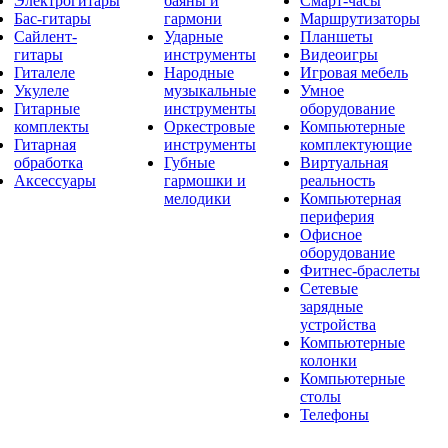
Электрогитары
баяны и
Смарт-часы
Бас-гитары
гармони
Маршрутизаторы
Сайлент-
Ударные
Планшеты
гитары
инструменты
Видеоигры
Гиталеле
Народные
Игровая мебель
Укулеле
музыкальные
Умное
Гитарные
инструменты
оборудование
комплекты
Оркестровые
Компьютерные
Гитарная
инструменты
комплектующие
обработка
Губные
Виртуальная
Аксессуары
гармошки и
реальность
мелодики
Компьютерная
периферия
Офисное
оборудование
Фитнес-браслеты
Сетевые
зарядные
устройства
Компьютерные
колонки
Компьютерные
столы
Телефоны