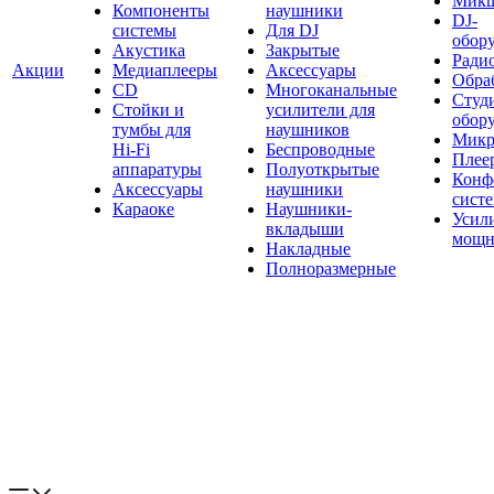
Мик
Компоненты
наушники
DJ-
системы
Для DJ
обор
Акустика
Закрытые
Ради
Акции
Медиаплееры
Аксессуары
Обраб
CD
Многоканальные
Студ
Стойки и
усилители для
обор
тумбы для
наушников
Микр
Hi-Fi
Беспроводные
Плее
аппаратуры
Полуоткрытые
Конф
Аксессуары
наушники
сист
Караоке
Наушники-
Усил
вкладыши
мощн
Накладные
Полноразмерные