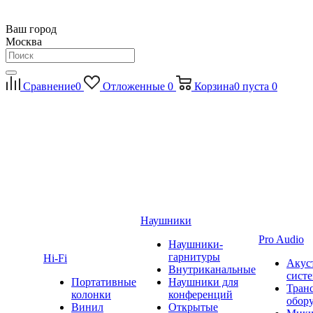
Ваш город
Москва
Сравнение
0
Отложенные
0
Корзина
0
пуста
0
Наушники
Pro Audio
Наушники-
гарнитуры
Hi-Fi
Акус
Внутриканальные
сист
Портативные
Наушники для
Тран
колонки
конференций
обор
Винил
Открытые