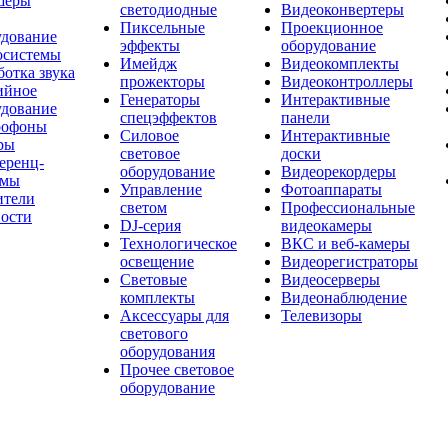
шеры
светодиодные
Видеоконвертеры
Пиксельные
Проекционное
удование
эффекты
оборудование
осистемы
Имейдж
Видеокомплекты
отка звука
прожекторы
Видеоконтроллеры
ийное
Генераторы
Интерактивные
удование
спецэффектов
панели
офоны
Силовое
Интерактивные
ры
световое
доски
еренц-
оборудование
Видеорекордеры
емы
Управление
Фотоаппараты
ители
светом
Профессиональные
ости
DJ-серия
видеокамеры
Технологическое
ВКС и веб-камеры
освещение
Видеорегистраторы
Световые
Видеосерверы
комплекты
Видеонаблюдение
Аксессуары для
Телевизоры
светового
оборудования
Прочее световое
оборудование