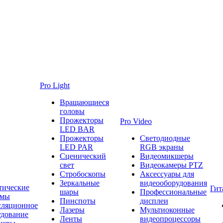
Pro Light
Вращающиеся
головы
Прожекторы
Pro Video
LED BAR
Прожекторы
Светодиодные
LED PAR
RGB экраны
Сценический
Видеомикшеры
свет
Видеокамеры PTZ
Стробоскопы
Аксессуары для
Зеркальные
видеооборудования
тические
Гит
шары
Профессиональные
емы
Пинспоты
дисплеи
сляционное
Лазеры
Мультиоконные
удование
Ленты
видеопроцессоры