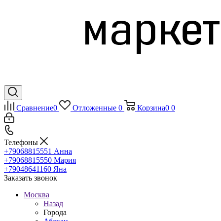
Сравнение
0
Отложенные
0
Корзина
0
0
Телефоны
+79068815551
Анна
+79068815550
Мария
+79048641160
Яна
Заказать звонок
Москва
Назад
Города