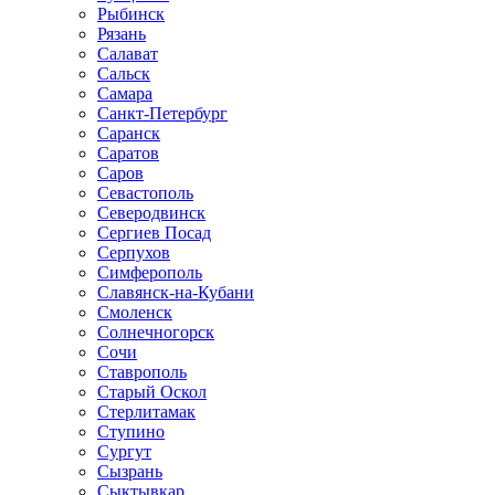
Рыбинск
Рязань
Салават
Сальск
Самара
Санкт-Петербург
Саранск
Саратов
Саров
Севастополь
Северодвинск
Сергиев Посад
Серпухов
Симферополь
Славянск-на-Кубани
Смоленск
Солнечногорск
Сочи
Ставрополь
Старый Оскол
Стерлитамак
Ступино
Сургут
Сызрань
Сыктывкар