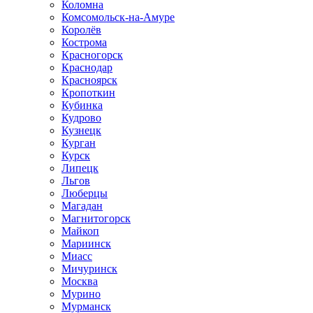
Коломна
Комсомольск-на-Амуре
Королёв
Кострома
Красногорск
Краснодар
Красноярск
Кропоткин
Кубинка
Кудрово
Кузнецк
Курган
Курск
Липецк
Льгов
Люберцы
Магадан
Магнитогорск
Майкоп
Мариинск
Миасс
Мичуринск
Москва
Мурино
Мурманск