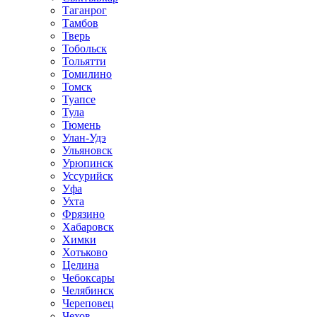
Таганрог
Тамбов
Тверь
Тобольск
Тольятти
Томилино
Томск
Туапсе
Тула
Тюмень
Улан-Удэ
Ульяновск
Урюпинск
Уссурийск
Уфа
Ухта
Фрязино
Хабаровск
Химки
Хотьково
Целина
Чебоксары
Челябинск
Череповец
Чехов