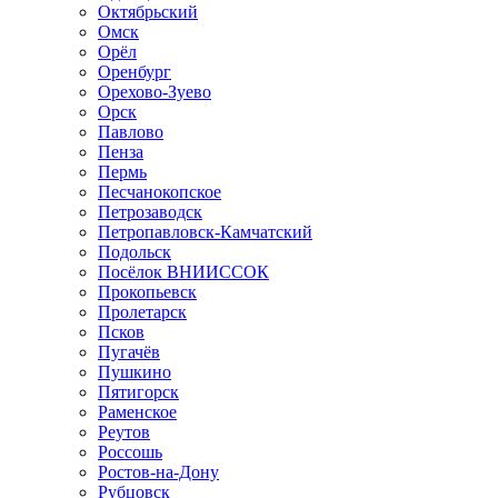
Октябрьский
Омск
Орёл
Оренбург
Орехово-Зуево
Орск
Павлово
Пенза
Пермь
Песчанокопское
Петрозаводск
Петропавловск-Камчатский
Подольск
Посёлок ВНИИССОК
Прокопьевск
Пролетарск
Псков
Пугачёв
Пушкино
Пятигорск
Раменское
Реутов
Россошь
Ростов-на-Дону
Рубцовск