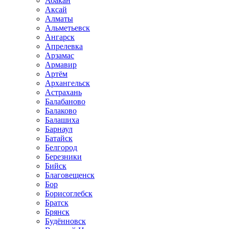
Абакан
Аксай
Алматы
Альметьевск
Ангарск
Апрелевка
Арзамас
Армавир
Артём
Архангельск
Астрахань
Балабаново
Балаково
Балашиха
Барнаул
Батайск
Белгород
Березники
Бийск
Благовещенск
Бор
Борисоглебск
Братск
Брянск
Будённовск