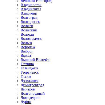
Великий Новгород
Владивосток
Владикавказ
Владимир
Волгоград
Волгодонск
Волжск
Волжский
Вологда
Волоколамск
Вольск
Воронеж
Выборг
Выкса
Вышний Волочёк
Гатчина
Геленджик
Георгиевск
Глазов
Дзержинск
Димитровград
Дмитров
Долгопрудный
Домодедово
Дубна