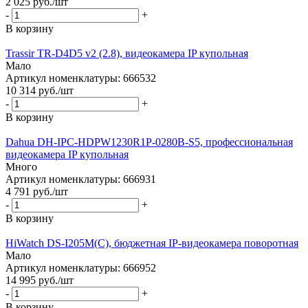
2 025
руб.
/шт
-
+
В корзину
Trassir TR-D4D5 v2 (2.8), видеокамера IP купольная
Мало
Артикул номенклатуры: 666532
10 314
руб.
/шт
-
+
В корзину
Dahua DH-IPC-HDPW1230R1P-0280B-S5, профессиональная
видеокамера IP купольная
Много
Артикул номенклатуры: 666931
4 791
руб.
/шт
-
+
В корзину
HiWatch DS-I205M(C), бюджетная IP-видеокамера поворотная
Мало
Артикул номенклатуры: 666952
14 995
руб.
/шт
-
+
В корзину