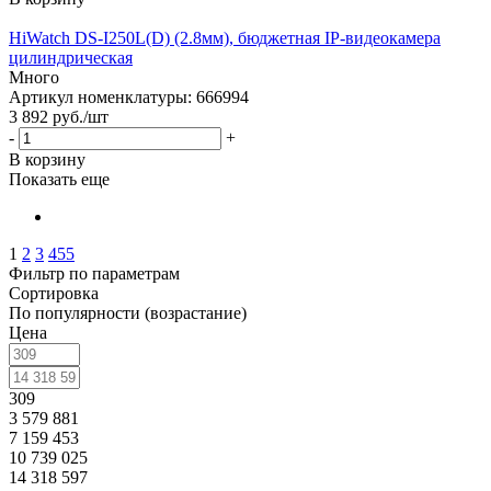
HiWatch DS-I250L(D) (2.8мм), бюджетная IP-видеокамера
цилиндрическая
Много
Артикул номенклатуры: 666994
3 892
руб.
/шт
-
+
В корзину
Показать еще
1
2
3
455
Фильтр по параметрам
Сортировка
По популярности (возрастание)
Цена
309
3 579 881
7 159 453
10 739 025
14 318 597