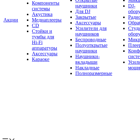
Открытые
Мик
Компоненты
наушники
DJ-
системы
Для DJ
обор
Акустика
Закрытые
Ради
Акции
Медиаплееры
Аксессуары
Обраб
CD
Усилители для
Студ
Стойки и
наушников
обор
тумбы для
Беспроводные
Микр
Hi-Fi
Полуоткрытые
Плее
аппаратуры
наушники
Конф
Аксессуары
Наушники-
сист
Караоке
вкладыши
Усил
Накладные
мощн
Полноразмерные