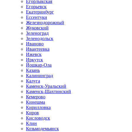
Егорлыкская
Егорьевск
Екатеринбург
Ессентуки
Железнодорожный
Жуковский
Зеленоград
Зеленодольск
Иваново
Ивантеевка
Ижевск
Иркутск
Йошкар-Ола
Казань
Калининград
Калуга
Каменск-Уральский
Каменск-Шахтинский
Кемерово
Кинешма
Кирилловка
Киров
Кисловодск
Клин
Козьмодемьянск