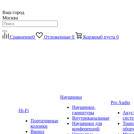
Ваш город
Москва
Сравнение
0
Отложенные
0
Корзина
0
пуста
0
Наушники
Pro Audio
Наушники-
Hi-Fi
гарнитуры
Акус
Внутриканальные
сист
Портативные
Наушники для
Тран
колонки
конференций
обор
Винил