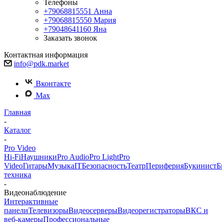
Телефоны
+79068815551
Анна
+79068815550
Мария
+79048641160
Яна
Заказать звонок
Контактная информация
info@pdk.market
Вконтакте
Max
Главная
-
Каталог
-
Pro Video
Hi-Fi
Наушники
Pro Audio
Pro Light
Pro
Video
Гитары
Музыка
IT
Безопасность
Театр
Периферия
Букинист
Б
техника
-
Видеонаблюдение
Интерактивные
панели
Телевизоры
Видеосерверы
Видеорегистраторы
ВКС и
веб-камеры
Профессиональные