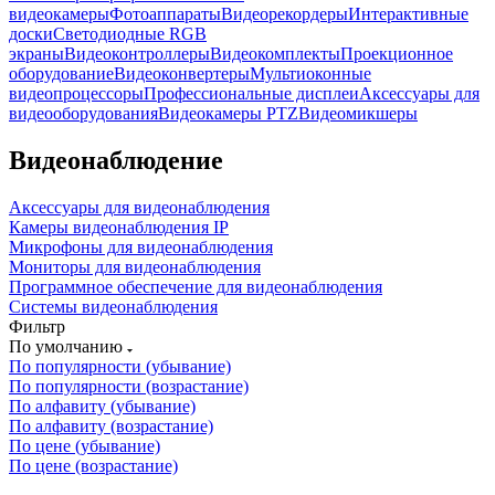
видеокамеры
Фотоаппараты
Видеорекордеры
Интерактивные
доски
Светодиодные RGB
экраны
Видеоконтроллеры
Видеокомплекты
Проекционное
оборудование
Видеоконвертеры
Мультиоконные
видеопроцессоры
Профессиональные дисплеи
Аксессуары для
видеооборудования
Видеокамеры PTZ
Видеомикшеры
Видеонаблюдение
Аксессуары для видеонаблюдения
Камеры видеонаблюдения IP
Микрофоны для видеонаблюдения
Мониторы для видеонаблюдения
Программное обеспечение для видеонаблюдения
Системы видеонаблюдения
Фильтр
По умолчанию
По популярности (убывание)
По популярности (возрастание)
По алфавиту (убывание)
По алфавиту (возрастание)
По цене (убывание)
По цене (возрастание)