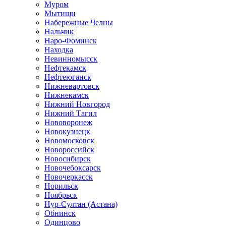
Муром
Мытищи
Набережные Челны
Нальчик
Наро-Фоминск
Находка
Невинномысск
Нефтекамск
Нефтеюганск
Нижневартовск
Нижнекамск
Нижний Новгород
Нижний Тагил
Нововоронеж
Новокузнецк
Новомосковск
Новороссийск
Новосибирск
Новочебоксарск
Новочеркасск
Норильск
Ноябрьск
Нур-Султан (Астана)
Обнинск
Одинцово