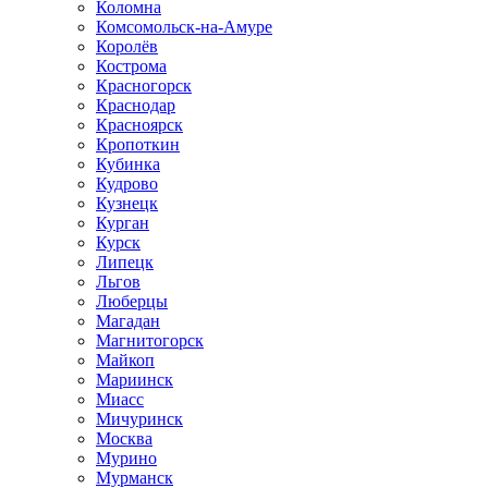
Коломна
Комсомольск-на-Амуре
Королёв
Кострома
Красногорск
Краснодар
Красноярск
Кропоткин
Кубинка
Кудрово
Кузнецк
Курган
Курск
Липецк
Льгов
Люберцы
Магадан
Магнитогорск
Майкоп
Мариинск
Миасс
Мичуринск
Москва
Мурино
Мурманск