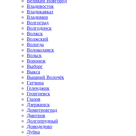
Великий Новгород
Владивосток
Владикавказ
Владимир
Волгоград
Волгодонск
Волжск
Волжский
Вологда
Волоколамск
Вольск
Воронеж
Выборг
Выкса
Вышний Волочёк
Гатчина
Геленджик
Георгиевск
Глазов
Дзержинск
Димитровград
Дмитров
Долгопрудный
Домодедово
Дубна