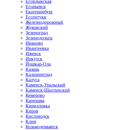
Егорлыкская
Егорьевск
Екатеринбург
Ессентуки
Железнодорожный
Жуковский
Зеленоград
Зеленодольск
Иваново
Ивантеевка
Ижевск
Иркутск
Йошкар-Ола
Казань
Калининград
Калуга
Каменск-Уральский
Каменск-Шахтинский
Кемерово
Кинешма
Кирилловка
Киров
Кисловодск
Клин
Козьмодемьянск