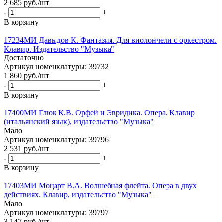
2 685
руб.
/шт
-
+
В корзину
17234МИ Давыдов К. Фантазия. Для виолончели с оркестром.
Клавир. Издательство "Музыка"
Достаточно
Артикул номенклатуры: 39732
1 860
руб.
/шт
-
+
В корзину
17400МИ Глюк К.В. Орфей и Эвридика. Опера. Клавир
(итальянский язык), издательство "Музыка"
Мало
Артикул номенклатуры: 39796
2 531
руб.
/шт
-
+
В корзину
17403МИ Моцарт В.А. Волшебная флейта. Опера в двух
действиях. Клавир, издательство "Музыка"
Мало
Артикул номенклатуры: 39797
3 147
руб.
/шт