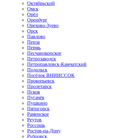
Октябрьский
Омск
Орёл
Оренбург
Орехово-Зуево
Орск
Павлово
Пенза
Пермь
Песчанокопское
Петрозаводск
Петропавловск-Камчатский
Подольск
Посёлок ВНИИССОК
Прокопьевск
Пролетарск
Псков
Пугачёв
Пушкино
Пятигорск
Раменское
Реутов
Россошь
Ростов-на-Дону
Рубцовск