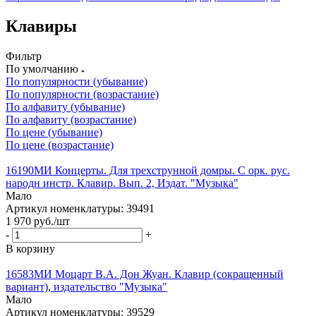
Клавиры
Фильтр
По умолчанию
По популярности (убывание)
По популярности (возрастание)
По алфавиту (убывание)
По алфавиту (возрастание)
По цене (убывание)
По цене (возрастание)
16190МИ Концерты. Для трехструнной домры. С орк. рус.
народн инстр. Клавир. Вып. 2, Издат. "Музыка"
Мало
Артикул номенклатуры: 39491
1 970
руб.
/шт
-
+
В корзину
16583МИ Моцарт В.А. Дон Жуан. Клавир (сокращенный
вариант), издательство "Музыка"
Мало
Артикул номенклатуры: 39529