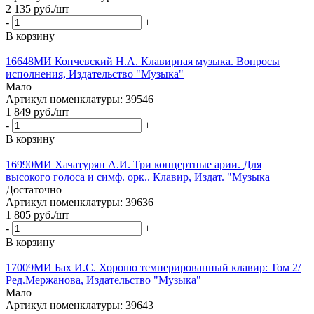
2 135
руб.
/шт
-
+
В корзину
16648МИ Копчевский Н.А. Клавирная музыка. Вопросы
исполнения, Издательство "Музыка"
Мало
Артикул номенклатуры: 39546
1 849
руб.
/шт
-
+
В корзину
16990МИ Хачатурян А.И. Три концертные арии. Для
высокого голоса и симф. орк.. Клавир, Издат. "Музыка
Достаточно
Артикул номенклатуры: 39636
1 805
руб.
/шт
-
+
В корзину
17009МИ Бах И.С. Хорошо темперированный клавир: Том 2/
Ред.Мержанова, Издательство "Музыка"
Мало
Артикул номенклатуры: 39643