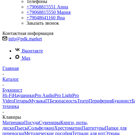
Телефоны
+79068815551
Анна
+79068815550
Мария
+79048641160
Яна
Заказать звонок
Контактная информация
info@pdk.market
Вконтакте
Max
Главная
-
Каталог
-
Букинист
Hi-Fi
Наушники
Pro Audio
Pro Light
Pro
Video
Гитары
Музыка
IT
Безопасность
Театр
Периферия
Букинист
Б
техника
-
Клавиры
Матрешки
Посуда
Сувениры
Книги, ноты,
диски
Пьесы
Сольфеджио
Хрестоматии
Партитуры
Папки для
переноски
Методические пособия
Тетради для нот
Этюды