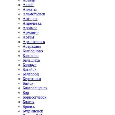
Абакан
Аксай
Алматы
Альметьевск
Ангарск
Апрелевка
Арзамас
Армавир
Артём
Архангельск
Астрахань
Балабаново
Балаково
Балашиха
Барнаул
Батайск
Белгород
Березники
Бийск
Благовещенск
Бор
Борисоглебск
Братск
Брянск
Будённовск