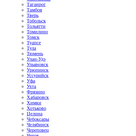
Таганрог
Тамбов
Тверь
Тобольск
Тольятти
Томилино
Томск
Туапсе
Тула
Тюмень
Улан-Удэ
Ульяновск
Урюпинск
Уссурийск
Уфа
Ухта
Фрязино
Хабаровск
Химки
Хотьково
Целина
Чебоксары
Челябинск
Череповец
Чехов