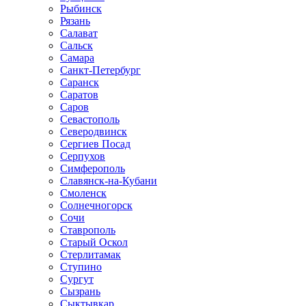
Рыбинск
Рязань
Салават
Сальск
Самара
Санкт-Петербург
Саранск
Саратов
Саров
Севастополь
Северодвинск
Сергиев Посад
Серпухов
Симферополь
Славянск-на-Кубани
Смоленск
Солнечногорск
Сочи
Ставрополь
Старый Оскол
Стерлитамак
Ступино
Сургут
Сызрань
Сыктывкар