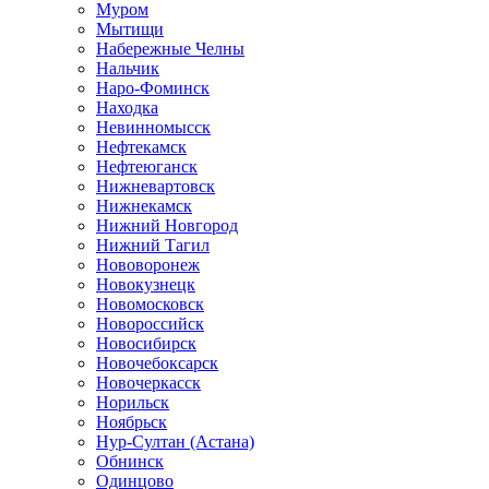
Муром
Мытищи
Набережные Челны
Нальчик
Наро-Фоминск
Находка
Невинномысск
Нефтекамск
Нефтеюганск
Нижневартовск
Нижнекамск
Нижний Новгород
Нижний Тагил
Нововоронеж
Новокузнецк
Новомосковск
Новороссийск
Новосибирск
Новочебоксарск
Новочеркасск
Норильск
Ноябрьск
Нур-Султан (Астана)
Обнинск
Одинцово