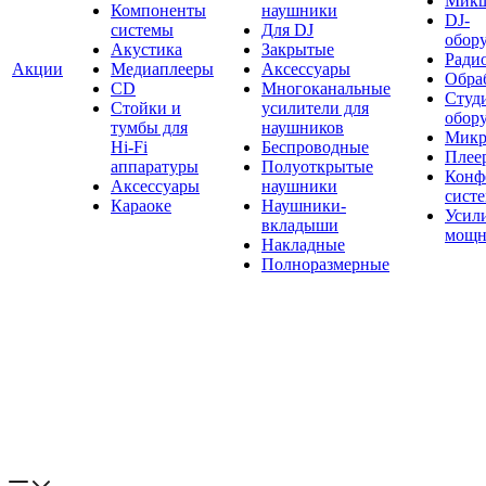
Мик
Компоненты
наушники
DJ-
системы
Для DJ
обор
Акустика
Закрытые
Ради
Акции
Медиаплееры
Аксессуары
Обраб
CD
Многоканальные
Студ
Стойки и
усилители для
обор
тумбы для
наушников
Микр
Hi-Fi
Беспроводные
Плее
аппаратуры
Полуоткрытые
Конф
Аксессуары
наушники
сист
Караоке
Наушники-
Усил
вкладыши
мощн
Накладные
Полноразмерные