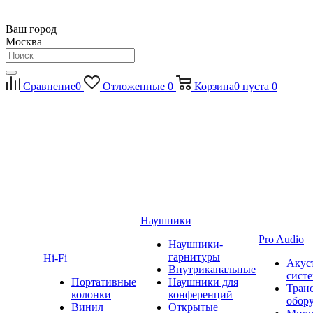
Ваш город
Москва
Сравнение
0
Отложенные
0
Корзина
0
пуста
0
Наушники
Pro Audio
Наушники-
гарнитуры
Hi-Fi
Акус
Внутриканальные
сист
Портативные
Наушники для
Тран
колонки
конференций
обор
Винил
Открытые