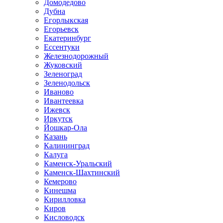
Домодедово
Дубна
Егорлыкская
Егорьевск
Екатеринбург
Ессентуки
Железнодорожный
Жуковский
Зеленоград
Зеленодольск
Иваново
Ивантеевка
Ижевск
Иркутск
Йошкар-Ола
Казань
Калининград
Калуга
Каменск-Уральский
Каменск-Шахтинский
Кемерово
Кинешма
Кирилловка
Киров
Кисловодск