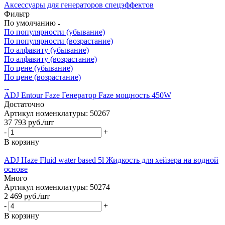
Аксессуары для генераторов спецэффектов
Фильтр
По умолчанию
По популярности (убывание)
По популярности (возрастание)
По алфавиту (убывание)
По алфавиту (возрастание)
По цене (убывание)
По цене (возрастание)
ADJ Entour Faze Генератор Faze мощность 450W
Достаточно
Артикул номенклатуры: 50267
37 793
руб.
/шт
-
+
В корзину
ADJ Haze Fluid water based 5l Жидкость для хейзера на водной
основе
Много
Артикул номенклатуры: 50274
2 469
руб.
/шт
-
+
В корзину