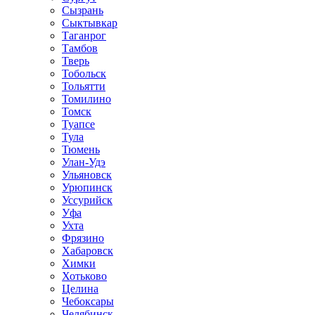
Сызрань
Сыктывкар
Таганрог
Тамбов
Тверь
Тобольск
Тольятти
Томилино
Томск
Туапсе
Тула
Тюмень
Улан-Удэ
Ульяновск
Урюпинск
Уссурийск
Уфа
Ухта
Фрязино
Хабаровск
Химки
Хотьково
Целина
Чебоксары
Челябинск