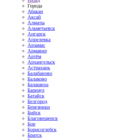
Назад
Города
Абакан
Аксай
Алматы
Альметьевск
Ангарск
Апрелевка
Арзамас
Армавир
Артём
Архангельск
Астрахань
Балабаново
Балаково
Балашиха
Барнаул
Батайск
Белгород
Березники
Бийск
Благовещенск
Бор
Борисоглебск
Братск