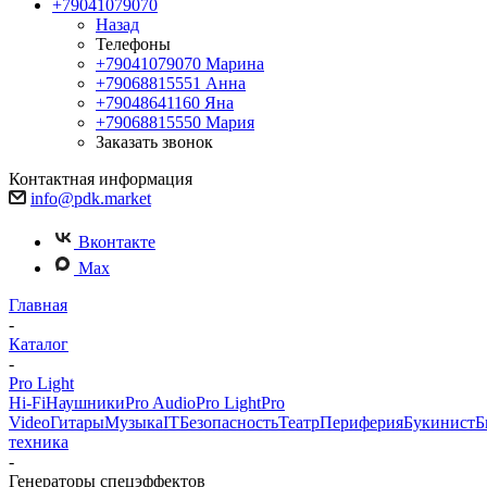
+79041079070
Назад
Телефоны
+79041079070
Марина
+79068815551
Анна
+79048641160
Яна
+79068815550
Мария
Заказать звонок
Контактная информация
info@pdk.market
Вконтакте
Max
Главная
-
Каталог
-
Pro Light
Hi-Fi
Наушники
Pro Audio
Pro Light
Pro
Video
Гитары
Музыка
IT
Безопасность
Театр
Периферия
Букинист
Б
техника
-
Генераторы спецэффектов