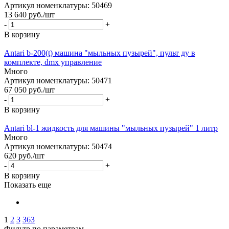
Артикул номенклатуры: 50469
13 640
руб.
/шт
-
+
В корзину
Antari b-200(t) машина "мыльных пузырей", пульт ду в
комплекте, dmx управление
Много
Артикул номенклатуры: 50471
67 050
руб.
/шт
-
+
В корзину
Antari bl-1 жидкость для машины "мыльных пузырей" 1 литр
Много
Артикул номенклатуры: 50474
620
руб.
/шт
-
+
В корзину
Показать еще
1
2
3
363
Фильтр по параметрам