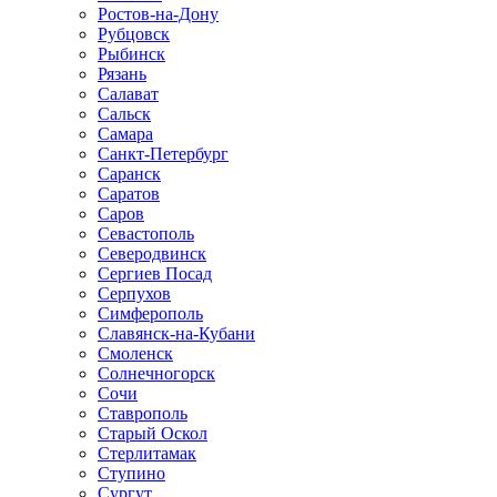
Ростов-на-Дону
Рубцовск
Рыбинск
Рязань
Салават
Сальск
Самара
Санкт-Петербург
Саранск
Саратов
Саров
Севастополь
Северодвинск
Сергиев Посад
Серпухов
Симферополь
Славянск-на-Кубани
Смоленск
Солнечногорск
Сочи
Ставрополь
Старый Оскол
Стерлитамак
Ступино
Сургут