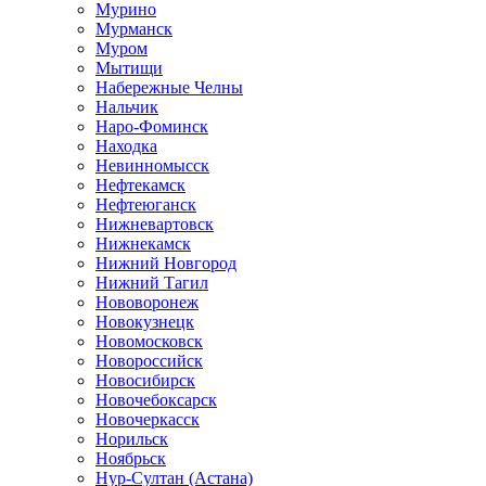
Мурино
Мурманск
Муром
Мытищи
Набережные Челны
Нальчик
Наро-Фоминск
Находка
Невинномысск
Нефтекамск
Нефтеюганск
Нижневартовск
Нижнекамск
Нижний Новгород
Нижний Тагил
Нововоронеж
Новокузнецк
Новомосковск
Новороссийск
Новосибирск
Новочебоксарск
Новочеркасск
Норильск
Ноябрьск
Нур-Султан (Астана)