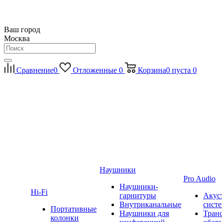
Ваш город
Москва
Сравнение
0
Отложенные
0
Корзина
0
пуста
0
Наушники
Pro Audio
Наушники-
Hi-Fi
гарнитуры
Акус
Внутриканальные
сист
Портативные
Наушники для
Тран
колонки