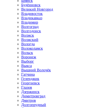
Брянск
Будённовск
Великий Новгород
Владивосток
Владикавказ
Владимир
Волгоград
Волгодонск
Волжск
Волжский
Вологда
Волоколамск
Вольск
Воронеж
Выборг
Выкса
Вышний Волочёк
Гатчина
Геленджик
Георгиевск
Глазов
Дзержинск
Димитровград
Дмитров
Долгопрудный