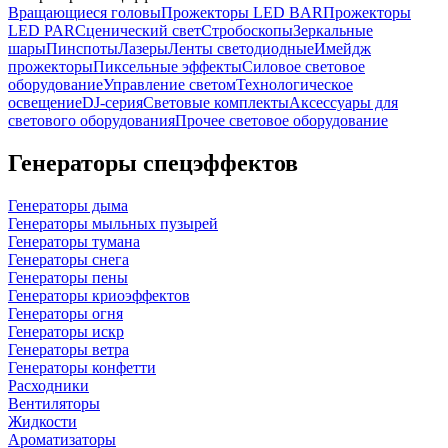
Вращающиеся головы
Прожекторы LED BAR
Прожекторы
LED PAR
Сценический свет
Стробоскопы
Зеркальные
шары
Пинспоты
Лазеры
Ленты светодиодные
Имейдж
прожекторы
Пиксельные эффекты
Силовое световое
оборудование
Управление светом
Технологическое
освещение
DJ-серия
Световые комплекты
Аксессуары для
светового оборудования
Прочее световое оборудование
Генераторы спецэффектов
Генераторы дыма
Генераторы мыльных пузырей
Генераторы тумана
Генераторы снега
Генераторы пены
Генераторы криоэффектов
Генераторы огня
Генераторы искр
Генераторы ветра
Генераторы конфетти
Расходники
Вентиляторы
Жидкости
Ароматизаторы