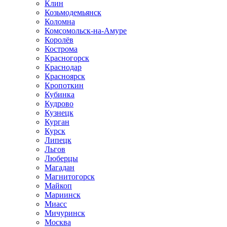
Клин
Козьмодемьянск
Коломна
Комсомольск-на-Амуре
Королёв
Кострома
Красногорск
Краснодар
Красноярск
Кропоткин
Кубинка
Кудрово
Кузнецк
Курган
Курск
Липецк
Льгов
Люберцы
Магадан
Магнитогорск
Майкоп
Мариинск
Миасс
Мичуринск
Москва