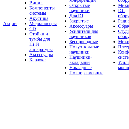
конференций
обор
Винил
Открытые
Мик
Компоненты
наушники
DJ-
системы
Для DJ
обор
Акустика
Закрытые
Ради
Акции
Медиаплееры
Аксессуары
Обраб
CD
Усилители для
Студ
Стойки и
наушников
обор
тумбы для
Беспроводные
Микр
Hi-Fi
Полуоткрытые
Плее
аппаратуры
наушники
Конф
Аксессуары
Наушники-
сист
Караоке
вкладыши
Усил
Накладные
мощн
Полноразмерные