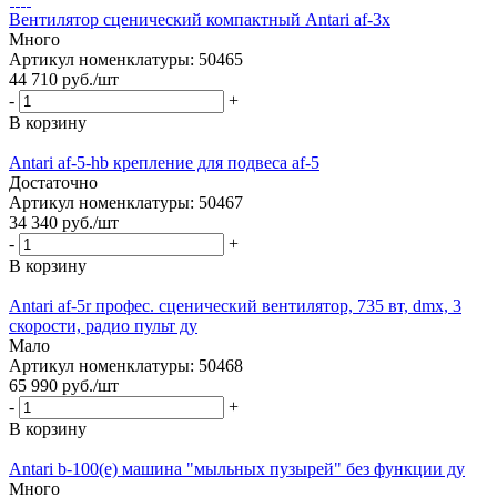
Вентилятор сценический компактный Antari af-3x
Много
Артикул номенклатуры: 50465
44 710
руб.
/шт
-
+
В корзину
Antari af-5-hb крепление для подвеса af-5
Достаточно
Артикул номенклатуры: 50467
34 340
руб.
/шт
-
+
В корзину
Antari af-5r профес. сценический вентилятор, 735 вт, dmx, 3
скорости, радио пульт ду
Мало
Артикул номенклатуры: 50468
65 990
руб.
/шт
-
+
В корзину
Antari b-100(e) машина "мыльных пузырей" без функции ду
Много