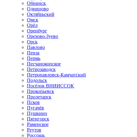
Обнинск
Одинцово
Октябрьский
Омск
Орёл
Оренбург
Орехово-Зуево
Орск
Павлово
Пенза
Пермь
Песчанокопское
Петрозаводск
Петропавловск-Камчатский
Подольск
Посёлок ВНИИССОК
Прокопьевск
Пролетарск
Псков
Пугачёв
Пушкино
Пятигорск
Раменское
Реутов
Россошь