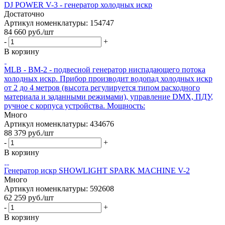
DJ POWER V-3 - генератор холодных искр
Достаточно
Артикул номенклатуры: 154747
84 660
руб.
/шт
-
+
В корзину
MLB - BM-2 - подвесной генератор ниспадающего потока
холодных искр. Прибор производит водопад холодных искр
от 2 до 4 метров (высота регулируется типом расходного
материала и заданными режимами), управление DMX, ПДУ,
ручное с корпуса устройства. Мощность:
Много
Артикул номенклатуры: 434676
88 379
руб.
/шт
-
+
В корзину
Генератор искр SHOWLIGHT SPARK MACHINE V-2
Много
Артикул номенклатуры: 592608
62 259
руб.
/шт
-
+
В корзину