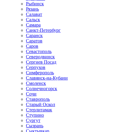
Рыбинск
Рязань
Салават
Сальск
Самара
Санкт-Петербург
Саранск
Саратов
Саров
Севастополь
Северодвинск
Сергиев Посад
Серпухов
Симферополь
Славянск-на-Кубани
Смоленск
Солнечногорск
Сочи
Ставрополь
Старый Оскол
Стерлитамак
Ступино
Сургут
Сызрань
Сыктывкар