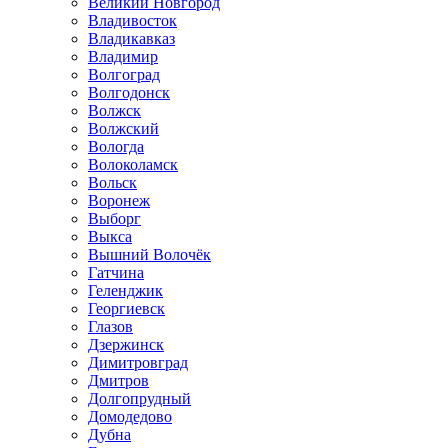
Великий Новгород
Владивосток
Владикавказ
Владимир
Волгоград
Волгодонск
Волжск
Волжский
Вологда
Волоколамск
Вольск
Воронеж
Выборг
Выкса
Вышний Волочёк
Гатчина
Геленджик
Георгиевск
Глазов
Дзержинск
Димитровград
Дмитров
Долгопрудный
Домодедово
Дубна