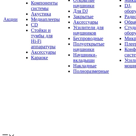
Открытые
Мик
Компоненты
наушники
DJ-
системы
Для DJ
обор
Акустика
Закрытые
Ради
Акции
Медиаплееры
Аксессуары
Обраб
CD
Усилители для
Студ
Стойки и
наушников
обор
тумбы для
Беспроводные
Микр
Hi-Fi
Полуоткрытые
Плее
аппаратуры
наушники
Конф
Аксессуары
Наушники-
сист
Караоке
вкладыши
Усил
Накладные
мощн
Полноразмерные