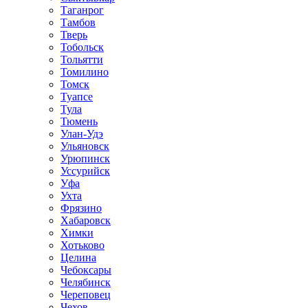
Таганрог
Тамбов
Тверь
Тобольск
Тольятти
Томилино
Томск
Туапсе
Тула
Тюмень
Улан-Удэ
Ульяновск
Урюпинск
Уссурийск
Уфа
Ухта
Фрязино
Хабаровск
Химки
Хотьково
Целина
Чебоксары
Челябинск
Череповец
Чехов