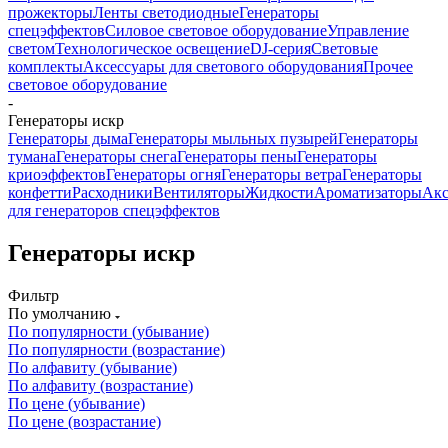
прожекторы
Ленты светодиодные
Генераторы
спецэффектов
Силовое световое оборудование
Управление
светом
Технологическое освещение
DJ-серия
Световые
комплекты
Аксессуары для светового оборудования
Прочее
световое оборудование
-
Генераторы искр
Генераторы дыма
Генераторы мыльных пузырей
Генераторы
тумана
Генераторы снега
Генераторы пены
Генераторы
криоэффектов
Генераторы огня
Генераторы ветра
Генераторы
конфетти
Расходники
Вентиляторы
Жидкости
Ароматизаторы
Акс
для генераторов спецэффектов
Генераторы искр
Фильтр
По умолчанию
По популярности (убывание)
По популярности (возрастание)
По алфавиту (убывание)
По алфавиту (возрастание)
По цене (убывание)
По цене (возрастание)