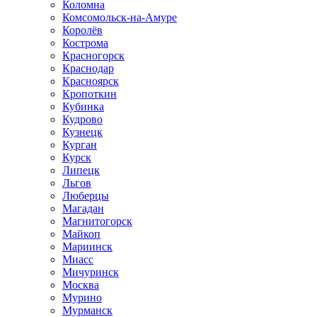
Коломна
Комсомольск-на-Амуре
Королёв
Кострома
Красногорск
Краснодар
Красноярск
Кропоткин
Кубинка
Кудрово
Кузнецк
Курган
Курск
Липецк
Льгов
Люберцы
Магадан
Магнитогорск
Майкоп
Мариинск
Миасс
Мичуринск
Москва
Мурино
Мурманск