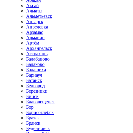
Абакан
Аксай
Алматы
Альметьевск
Ангарск
Апрелевка
Арзамас
Армавир
Артём
Архангельск
Астрахань
Балабаново
Балаково
Балашиха
Барнаул
Батайск
Белгород
Березники
Бийск
Благовещенск
Бор
Борисоглебск
Братск
Брянск
Будённовск