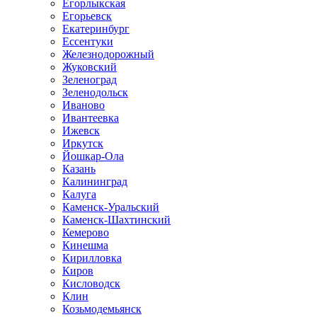
Егорлыкская
Егорьевск
Екатеринбург
Ессентуки
Железнодорожный
Жуковский
Зеленоград
Зеленодольск
Иваново
Ивантеевка
Ижевск
Иркутск
Йошкар-Ола
Казань
Калининград
Калуга
Каменск-Уральский
Каменск-Шахтинский
Кемерово
Кинешма
Кирилловка
Киров
Кисловодск
Клин
Козьмодемьянск