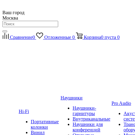
Ваш город
Москва
Сравнение
0
Отложенные
0
Корзина
0
пуста
0
Наушники
Pro Audio
Наушники-
Hi-Fi
гарнитуры
Акус
Внутриканальные
сист
Портативные
Наушники для
Тран
колонки
конференций
обор
Винил