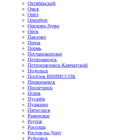
Октябрьский
Омск
Орёл
Оренбург
Орехово-Зуево
Орск
Павлово
Пенза
Пермь
Песчанокопское
Петрозаводск
Петропавловск-Камчатский
Подольск
Посёлок ВНИИССОК
Прокопьевск
Пролетарск
Псков
Пугачёв
Пушкино
Пятигорск
Раменское
Реутов
Россошь
Ростов-на-Дону
Рубцовск