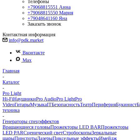
Телефоны
+79068815551
Анна
+79068815550
Мария
+79048641160
Яна
Заказать звонок
Контактная информация
info@pdk.market
Вконтакте
Max
Главная
-
Каталог
-
Pro Light
Hi-Fi
Наушники
Pro Audio
Pro Light
Pro
Video
Гитары
Музыка
IT
Безопасность
Театр
Периферия
Букинист
Б
техника
-
Генераторы спецэффектов
Вращающиеся головы
Прожекторы LED BAR
Прожекторы
LED PAR
Сценический свет
Стробоскопы
Зеркальные
шары
Пинспоты
Лазеры
Пиксельные эффекты
Имейдж