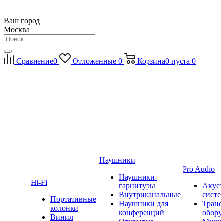
Ваш город
Москва
Сравнение
0
Отложенные
0
Корзина
0
пуста
0
Наушники
Pro Audio
Наушники-
Hi-Fi
гарнитуры
Акус
Внутриканальные
сист
Портативные
Наушники для
Тран
колонки
конференций
обор
Винил