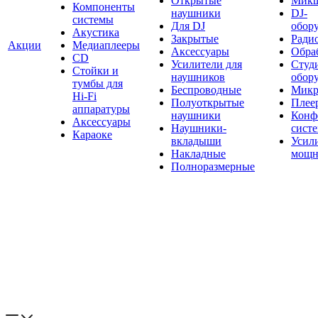
Открытые
Мик
Компоненты
наушники
DJ-
системы
Для DJ
обор
Акустика
Закрытые
Ради
Акции
Медиаплееры
Аксессуары
Обраб
CD
Усилители для
Студ
Стойки и
наушников
обор
тумбы для
Беспроводные
Микр
Hi-Fi
Полуоткрытые
Плее
аппаратуры
наушники
Конф
Аксессуары
Наушники-
сист
Караоке
вкладыши
Усил
Накладные
мощн
Полноразмерные