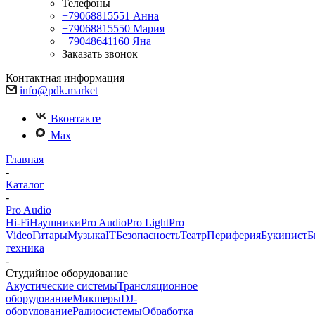
Телефоны
+79068815551
Анна
+79068815550
Мария
+79048641160
Яна
Заказать звонок
Контактная информация
info@pdk.market
Вконтакте
Max
Главная
-
Каталог
-
Pro Audio
Hi-Fi
Наушники
Pro Audio
Pro Light
Pro
Video
Гитары
Музыка
IT
Безопасность
Театр
Периферия
Букинист
Б
техника
-
Студийное оборудование
Акустические системы
Трансляционное
оборудование
Микшеры
DJ-
оборудование
Радиосистемы
Обработка