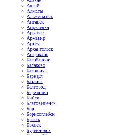
Абакан
Аксай
Алматы
Альметьевск
Ангарск
Апрелевка
Арзамас
Армавир
Артём
Архангельск
Астрахань
Балабаново
Балаково
Балашиха
Барнаул
Батайск
Белгород
Березники
Бийск
Благовещенск
Бор
Борисоглебск
Братск
Брянск
Будённовск