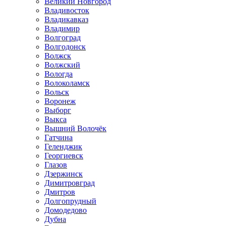
Великий Новгород
Владивосток
Владикавказ
Владимир
Волгоград
Волгодонск
Волжск
Волжский
Вологда
Волоколамск
Вольск
Воронеж
Выборг
Выкса
Вышний Волочёк
Гатчина
Геленджик
Георгиевск
Глазов
Дзержинск
Димитровград
Дмитров
Долгопрудный
Домодедово
Дубна