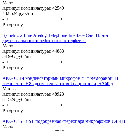
Мало
Артикул номенклатуры: 42549
432 524
руб.
/шт
-
+
В корзину
Symetrix 2 Line Analog Telephone Interface Card Плата
двухканального телефонного интерфейса
Мало
Артикул номенклатуры: 44883
34 995
руб.
/шт
-
+
В корзину
AKG C314 конденсаторный микрофон с 1" мембраной. В
комплекте: H85 держатель антивибрационный, SA60 д
Много
Артикул номенклатуры: 48923
81 529
руб.
/шт
-
+
В корзину
AKG C451B ST подобранная стереопара микрофонов C451B
Мало