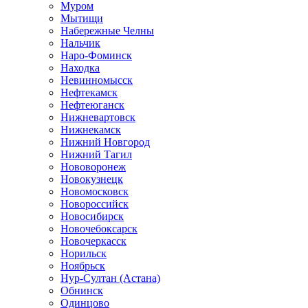
Муром
Мытищи
Набережные Челны
Нальчик
Наро-Фоминск
Находка
Невинномысск
Нефтекамск
Нефтеюганск
Нижневартовск
Нижнекамск
Нижний Новгород
Нижний Тагил
Нововоронеж
Новокузнецк
Новомосковск
Новороссийск
Новосибирск
Новочебоксарск
Новочеркасск
Норильск
Ноябрьск
Нур-Султан (Астана)
Обнинск
Одинцово