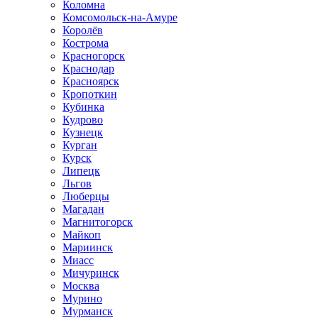
Коломна
Комсомольск-на-Амуре
Королёв
Кострома
Красногорск
Краснодар
Красноярск
Кропоткин
Кубинка
Кудрово
Кузнецк
Курган
Курск
Липецк
Льгов
Люберцы
Магадан
Магнитогорск
Майкоп
Мариинск
Миасс
Мичуринск
Москва
Мурино
Мурманск