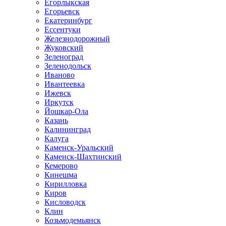
Егорлыкская
Егорьевск
Екатеринбург
Ессентуки
Железнодорожный
Жуковский
Зеленоград
Зеленодольск
Иваново
Ивантеевка
Ижевск
Иркутск
Йошкар-Ола
Казань
Калининград
Калуга
Каменск-Уральский
Каменск-Шахтинский
Кемерово
Кинешма
Кирилловка
Киров
Кисловодск
Клин
Козьмодемьянск