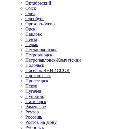
Октябрьский
Омск
Орёл
Оренбург
Орехово-Зуево
Орск
Павлово
Пенза
Пермь
Песчанокопское
Петрозаводск
Петропавловск-Камчатский
Подольск
Посёлок ВНИИССОК
Прокопьевск
Пролетарск
Псков
Пугачёв
Пушкино
Пятигорск
Раменское
Реутов
Россошь
Ростов-на-Дону
Рубцовск