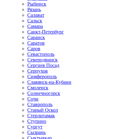
Рыбинск
Рязань
Салават
Сальск
Самара
Санкт-Петербург
Саранск
Саратов
Саров
Севастополь
Северодвинск
Сергиев Посад
Серпухов
Симферополь
Славянск-на-Кубани
Смоленск
Солнечногорск
Сочи
Ставрополь
Старый Оскол
Стерлитамак
Ступино
Сургут
Сызрань
Сыктывкар