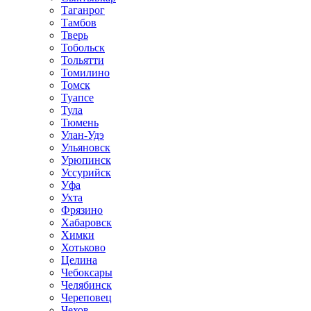
Таганрог
Тамбов
Тверь
Тобольск
Тольятти
Томилино
Томск
Туапсе
Тула
Тюмень
Улан-Удэ
Ульяновск
Урюпинск
Уссурийск
Уфа
Ухта
Фрязино
Хабаровск
Химки
Хотьково
Целина
Чебоксары
Челябинск
Череповец
Чехов