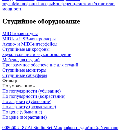
звука
Микрофоны
Плееры
Конференц-системы
Усилители
мощности
Студийное оборудование
MIDI-клавиатуры
MIDI- и USB-контроллеры
Аудио- и MIDI-интерфейсы
Студийные микрофоны
Звукоизоляция и звукопоглощение
Мебель для студий
Программное обеспечение для студий
Студийные мониторы
Студийные сабвуферы
Фильтр
По умолчанию
По популярности (убывание)
По популярности (возрастание)
По алфавиту (убывание)
По алфавиту (возрастание)
По цене (убывание)
По цене (возрастание)
008660 U 87 Ai Studio Set Микрофон студийный, Neumann