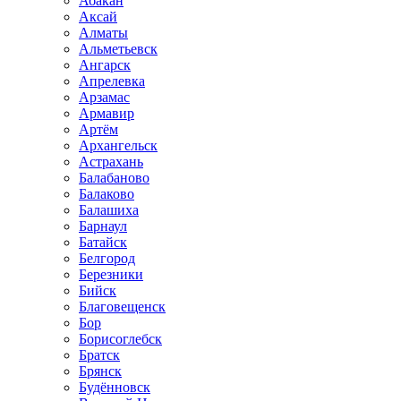
Абакан
Аксай
Алматы
Альметьевск
Ангарск
Апрелевка
Арзамас
Армавир
Артём
Архангельск
Астрахань
Балабаново
Балаково
Балашиха
Барнаул
Батайск
Белгород
Березники
Бийск
Благовещенск
Бор
Борисоглебск
Братск
Брянск
Будённовск