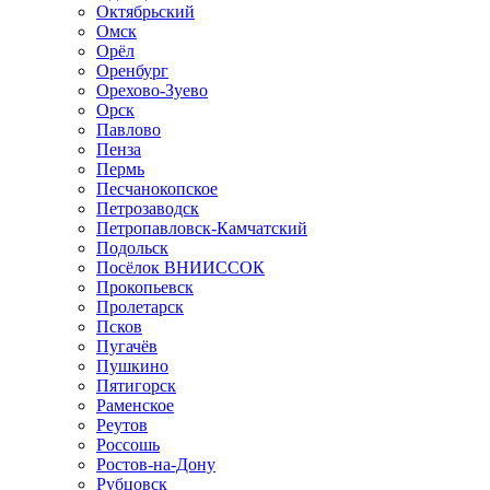
Октябрьский
Омск
Орёл
Оренбург
Орехово-Зуево
Орск
Павлово
Пенза
Пермь
Песчанокопское
Петрозаводск
Петропавловск-Камчатский
Подольск
Посёлок ВНИИССОК
Прокопьевск
Пролетарск
Псков
Пугачёв
Пушкино
Пятигорск
Раменское
Реутов
Россошь
Ростов-на-Дону
Рубцовск