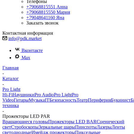
Телефоны
+79068815551
Анна
+79068815550
Мария
+79048641160
Яна
Заказать звонок
Контактная информация
info@pdk.market
Вконтакте
Max
Главная
-
Каталог
-
Pro Light
Hi-Fi
Наушники
Pro Audio
Pro Light
Pro
Video
Гитары
Музыка
IT
Безопасность
Театр
Периферия
Букинист
Б
техника
-
Прожекторы LED PAR
Вращающиеся головы
Прожекторы LED BAR
Сценический
свет
Стробоскопы
Зеркальные шары
Пинспоты
Лазеры
Ленты
светодиодные
Имейдж прожекторы
Пиксельные