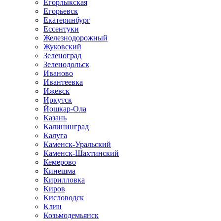
Егорлыкская
Егорьевск
Екатеринбург
Ессентуки
Железнодорожный
Жуковский
Зеленоград
Зеленодольск
Иваново
Ивантеевка
Ижевск
Иркутск
Йошкар-Ола
Казань
Калининград
Калуга
Каменск-Уральский
Каменск-Шахтинский
Кемерово
Кинешма
Кирилловка
Киров
Кисловодск
Клин
Козьмодемьянск