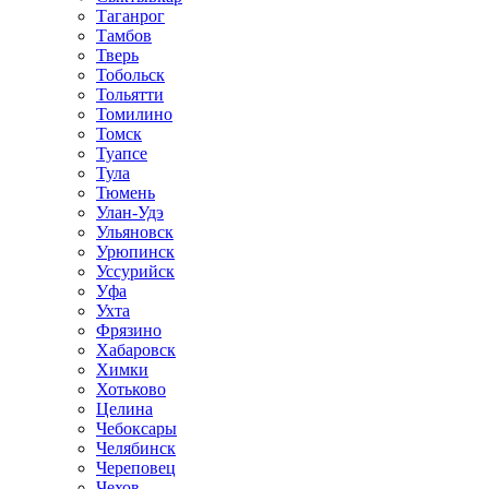
Таганрог
Тамбов
Тверь
Тобольск
Тольятти
Томилино
Томск
Туапсе
Тула
Тюмень
Улан-Удэ
Ульяновск
Урюпинск
Уссурийск
Уфа
Ухта
Фрязино
Хабаровск
Химки
Хотьково
Целина
Чебоксары
Челябинск
Череповец
Чехов