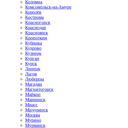
Коломна
Комсомольск-на-Амуре
Королёв
Кострома
Красногорск
Краснодар
Красноярск
Кропоткин
Кубинка
Кудрово
Кузнецк
Курган
Курск
Липецк
Льгов
Люберцы
Магадан
Магнитогорск
Майкоп
Мариинск
Миасс
Мичуринск
Москва
Мурино
Мурманск