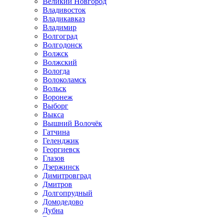
Великий Новгород
Владивосток
Владикавказ
Владимир
Волгоград
Волгодонск
Волжск
Волжский
Вологда
Волоколамск
Вольск
Воронеж
Выборг
Выкса
Вышний Волочёк
Гатчина
Геленджик
Георгиевск
Глазов
Дзержинск
Димитровград
Дмитров
Долгопрудный
Домодедово
Дубна