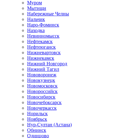
Муром
Мытищи
Набережные Челны
Нальчик
Наро-Фоминск
Находка
Невинномысск
Нефтекамск
Нефтеюганск
Нижневартовск
Нижнекамск
Нижний Новгород
Нижний Тагил
Нововоронеж
Новокузнецк
Новомосковск
Новороссийск
Новосибирск
Новочебоксарск
Новочеркасск
Норильск
Ноябрьск
Нур-Султан (Астана)
Обнинск
Одинцово