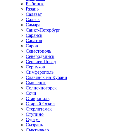
Рыбинск
Рязань
Салават
Сальск
Самара
Санкт-Петербург
Саранск
Саратов
Саров
Севастополь
Северодвинск
Сергиев Посад
Серпухов
Симферополь
Славянск-на-Кубани
Смоленск
Солнечногорск
Сочи
Ставрополь
Старый Оскол
Стерлитамак
Ступино
Сургут
Сызрань
Сыктывкар