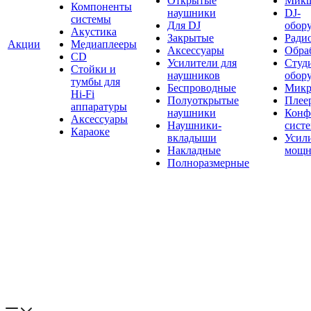
Открытые
Мик
Компоненты
наушники
DJ-
системы
Для DJ
обор
Акустика
Закрытые
Ради
Акции
Медиаплееры
Аксессуары
Обраб
CD
Усилители для
Студ
Стойки и
наушников
обор
тумбы для
Беспроводные
Микр
Hi-Fi
Полуоткрытые
Плее
аппаратуры
наушники
Конф
Аксессуары
Наушники-
сист
Караоке
вкладыши
Усил
Накладные
мощн
Полноразмерные