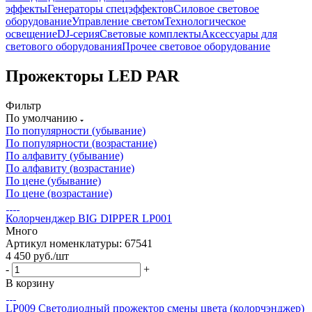
эффекты
Генераторы спецэффектов
Силовое световое
оборудование
Управление светом
Технологическое
освещение
DJ-серия
Световые комплекты
Аксессуары для
светового оборудования
Прочее световое оборудование
Прожекторы LED PAR
Фильтр
По умолчанию
По популярности (убывание)
По популярности (возрастание)
По алфавиту (убывание)
По алфавиту (возрастание)
По цене (убывание)
По цене (возрастание)
Колорченджер BIG DIPPER LP001
Много
Артикул номенклатуры: 67541
4 450
руб.
/шт
-
+
В корзину
LP009 Светодиодный прожектор смены цвета (колорчэнджер)