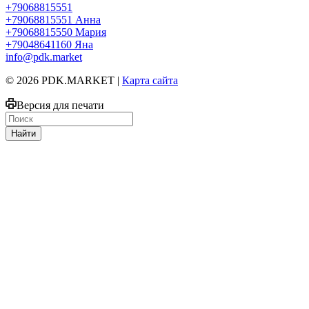
+79068815551
+79068815551
Анна
+79068815550
Мария
+79048641160
Яна
info@pdk.market
© 2026 PDK.MARKET |
Карта сайта
Версия для печати
Найти