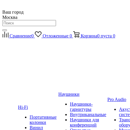
Ваш город
Москва
Сравнение
0
Отложенные
0
Корзина
0
пуста
0
Наушники
Pro Audio
Наушники-
Hi-Fi
гарнитуры
Акус
Внутриканальные
сист
Портативные
Наушники для
Тран
колонки
конференций
обор
Винил