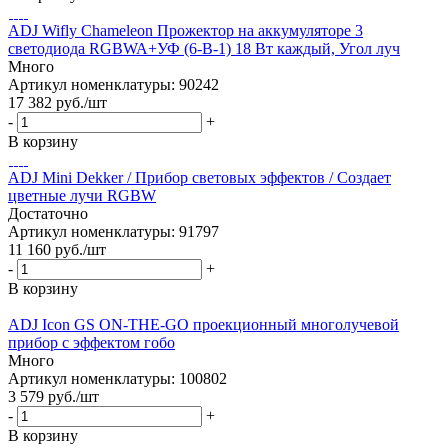
ADJ Wifly Chameleon Прожектор на аккумуляторе 3
светодиода RGBWA+УФ (6-В-1) 18 Вт каждый, Угол луч
Много
Артикул номенклатуры: 90242
17 382
руб.
/шт
-
+
В корзину
ADJ Mini Dekker / Прибор световых эффектов / Создает
цветные лучи RGBW
Достаточно
Артикул номенклатуры: 91797
11 160
руб.
/шт
-
+
В корзину
ADJ Icon GS ON-THE-GO проекционный многолучевой
прибор с эффектом гобо
Много
Артикул номенклатуры: 100802
3 579
руб.
/шт
-
+
В корзину