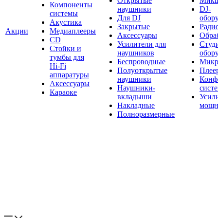
Открытые
Мик
Компоненты
наушники
DJ-
системы
Для DJ
обор
Акустика
Закрытые
Ради
Акции
Медиаплееры
Аксессуары
Обраб
CD
Усилители для
Студ
Стойки и
наушников
обор
тумбы для
Беспроводные
Микр
Hi-Fi
Полуоткрытые
Плее
аппаратуры
наушники
Конф
Аксессуары
Наушники-
сист
Караоке
вкладыши
Усил
Накладные
мощн
Полноразмерные