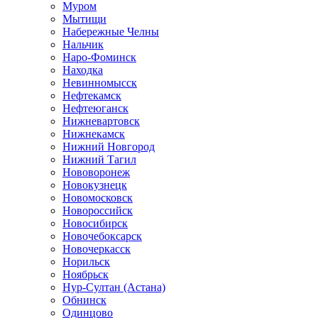
Муром
Мытищи
Набережные Челны
Нальчик
Наро-Фоминск
Находка
Невинномысск
Нефтекамск
Нефтеюганск
Нижневартовск
Нижнекамск
Нижний Новгород
Нижний Тагил
Нововоронеж
Новокузнецк
Новомосковск
Новороссийск
Новосибирск
Новочебоксарск
Новочеркасск
Норильск
Ноябрьск
Нур-Султан (Астана)
Обнинск
Одинцово