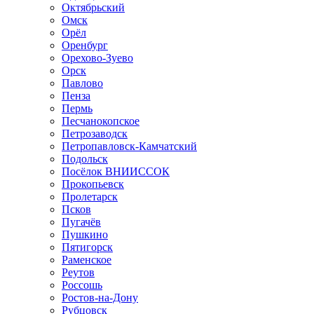
Октябрьский
Омск
Орёл
Оренбург
Орехово-Зуево
Орск
Павлово
Пенза
Пермь
Песчанокопское
Петрозаводск
Петропавловск-Камчатский
Подольск
Посёлок ВНИИССОК
Прокопьевск
Пролетарск
Псков
Пугачёв
Пушкино
Пятигорск
Раменское
Реутов
Россошь
Ростов-на-Дону
Рубцовск