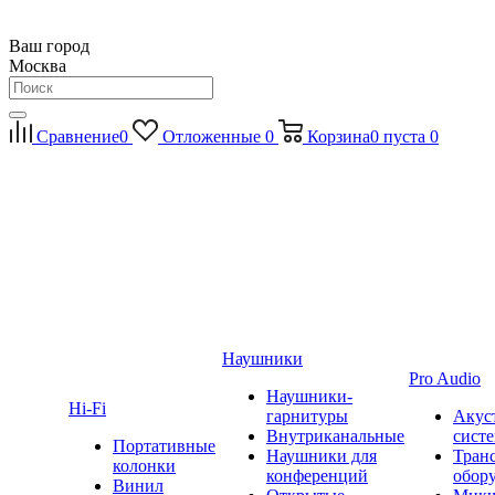
Ваш город
Москва
Сравнение
0
Отложенные
0
Корзина
0
пуста
0
Наушники
Pro Audio
Наушники-
Hi-Fi
гарнитуры
Акус
Внутриканальные
сист
Портативные
Наушники для
Тран
колонки
конференций
обор
Винил