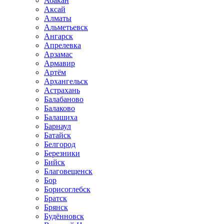
Абакан
Аксай
Алматы
Альметьевск
Ангарск
Апрелевка
Арзамас
Армавир
Артём
Архангельск
Астрахань
Балабаново
Балаково
Балашиха
Барнаул
Батайск
Белгород
Березники
Бийск
Благовещенск
Бор
Борисоглебск
Братск
Брянск
Будённовск