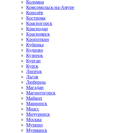
Коломна
Комсомольск-на-Амуре
Королёв
Кострома
Красногорск
Краснодар
Красноярск
Кропоткин
Кубинка
Кудрово
Кузнецк
Курган
Курск
Липецк
Льгов
Люберцы
Магадан
Магнитогорск
Майкоп
Мариинск
Миасс
Мичуринск
Москва
Мурино
Мурманск