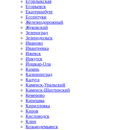
Егорлыкская
Егорьевск
Екатеринбург
Ессентуки
Железнодорожный
Жуковский
Зеленоград
Зеленодольск
Иваново
Ивантеевка
Ижевск
Иркутск
Йошкар-Ола
Казань
Калининград
Калуга
Каменск-Уральский
Каменск-Шахтинский
Кемерово
Кинешма
Кирилловка
Киров
Кисловодск
Клин
Козьмодемьянск