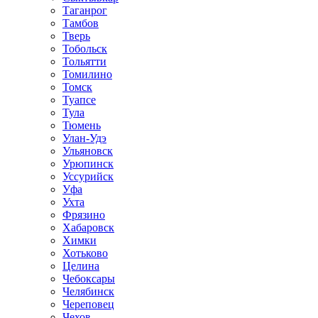
Таганрог
Тамбов
Тверь
Тобольск
Тольятти
Томилино
Томск
Туапсе
Тула
Тюмень
Улан-Удэ
Ульяновск
Урюпинск
Уссурийск
Уфа
Ухта
Фрязино
Хабаровск
Химки
Хотьково
Целина
Чебоксары
Челябинск
Череповец
Чехов