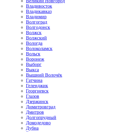
Великий Новгород
Владивосток
Владикавказ
Владимир
Волгоград
Волгодонск
Волжск
Волжский
Вологда
Волоколамск
Вольск
Воронеж
Выборг
Выкса
Вышний Волочёк
Гатчина
Геленджик
Георгиевск
Глазов
Дзержинск
Димитровград
Дмитров
Долгопрудный
Домодедово
Дубна