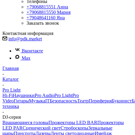
Телефоны
+79068815551
Анна
+79068815550
Мария
+79048641160
Яна
Заказать звонок
Контактная информация
info@pdk.market
Вконтакте
Max
Главная
-
Каталог
-
Pro Light
Hi-Fi
Наушники
Pro Audio
Pro Light
Pro
Video
Гитары
Музыка
IT
Безопасность
Театр
Периферия
Букинист
Б
техника
-
DJ-серия
Вращающиеся головы
Прожекторы LED BAR
Прожекторы
LED PAR
Сценический свет
Стробоскопы
Зеркальные
шары
Пинспоты
Лазеры
Ленты светодиодные
Имейдж