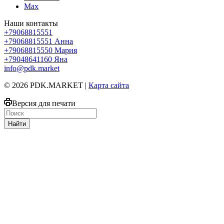
Max
Наши контакты
+79068815551
+79068815551
Анна
+79068815550
Мария
+79048641160
Яна
info@pdk.market
© 2026 PDK.MARKET |
Карта сайта
Версия для печати
Найти