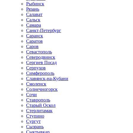
Рыбинск
Рязань
Салават
Сальск
Самара
Санкт-Петербург
Саранск
Саратов
Саров
Севастополь
Северодвинск
Сергиев Посад
Серпухов
Симферополь
Славянск-на-Кубани
Смоленск
Солнечногорск
Сочи
Ставрополь
Старый Оскол
Стерлитамак
Ступино
Сургут
Сызрань
Сыктывкар