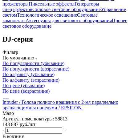
прожекторы
Пиксельные эффекты
Генераторы
спецэффектов
Силовое световое оборудование
Управление
светом
Технологическое освещение
Световые
комплекты
Аксессуары для светового оборудования
Прочее
световое оборудование
DJ-серия
Фильтр
По умолчанию
По популярности (убывание)
По популярности (возрастание)
По алфавиту (убывание)
По алфавиту (возрастание)
По цене (убывание)
По цене (возрастание)
Intruder / Голова полного вращения с 2-мя параллельно
вращающимися панелями / EPSILON
Мало
Артикул номенклатуры: 58813
143 887
руб.
/шт
-
+
В корзину