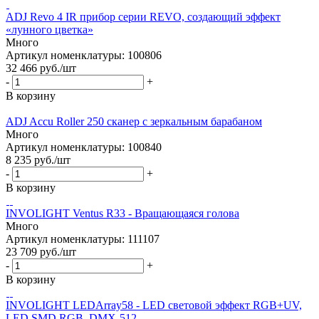
ADJ Revo 4 IR прибор серии REVO, создающий эффект
«лунного цветка»
Много
Артикул номенклатуры: 100806
32 466
руб.
/шт
-
+
В корзину
ADJ Accu Roller 250 сканер с зеркальным барабаном
Много
Артикул номенклатуры: 100840
8 235
руб.
/шт
-
+
В корзину
INVOLIGHT Ventus R33 - Вращающаяся голова
Много
Артикул номенклатуры: 111107
23 709
руб.
/шт
-
+
В корзину
INVOLIGHT LEDArray58 - LED световой эффект RGB+UV,
LED SMD RGB, DMX-512