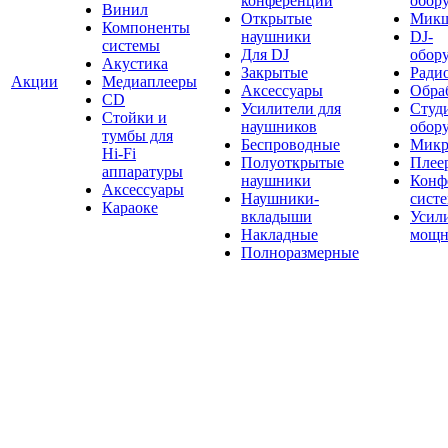
конференций
обор
Винил
Открытые
Мик
Компоненты
наушники
DJ-
системы
Для DJ
обор
Акустика
Закрытые
Ради
Акции
Медиаплееры
Аксессуары
Обраб
CD
Усилители для
Студ
Стойки и
наушников
обор
тумбы для
Беспроводные
Микр
Hi-Fi
Полуоткрытые
Плее
аппаратуры
наушники
Конф
Аксессуары
Наушники-
сист
Караоке
вкладыши
Усил
Накладные
мощн
Полноразмерные