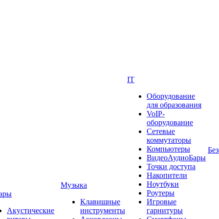
IT
Оборудование
для образования
VoIP-
оборудование
Сетевые
коммутаторы
Компьютеры
Без
ВидеоАудиоБары
Точки доступа
Накопители
Ноутбуки
Музыка
Роутеры
ары
Клавишные
Игровые
Акустические
инструменты
гарнитуры