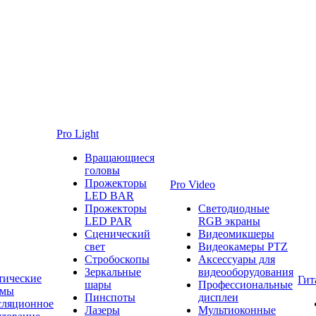
Pro Light
Вращающиеся
головы
Прожекторы
Pro Video
LED BAR
Прожекторы
Светодиодные
LED PAR
RGB экраны
Сценический
Видеомикшеры
свет
Видеокамеры PTZ
Стробоскопы
Аксессуары для
Зеркальные
видеооборудования
тические
Гит
шары
Профессиональные
емы
Пинспоты
дисплеи
сляционное
Лазеры
Мультиоконные