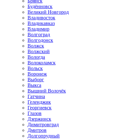
Брянск
Будённовск
Великий Новгород
Владивосток
Владикавказ
Владимир
Волгоград
Волгодонск
Волжск
Волжский
Вологда
Волоколамск
Вольск
Воронеж
Выборг
Выкса
Вышний Волочёк
Гатчина
Геленджик
Георгиевск
Глазов
Дзержинск
Димитровград
Дмитров
Долгопрудный