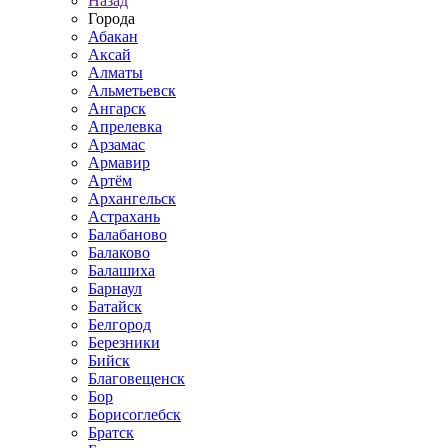
Назад
Города
Абакан
Аксай
Алматы
Альметьевск
Ангарск
Апрелевка
Арзамас
Армавир
Артём
Архангельск
Астрахань
Балабаново
Балаково
Балашиха
Барнаул
Батайск
Белгород
Березники
Бийск
Благовещенск
Бор
Борисоглебск
Братск