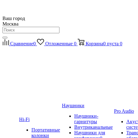
Ваш город
Москва
Сравнение
0
Отложенные
0
Корзина
0
пуста
0
Наушники
Pro Audio
Наушники-
Hi-Fi
гарнитуры
Акус
Внутриканальные
сист
Портативные
Наушники для
Тран
колонки