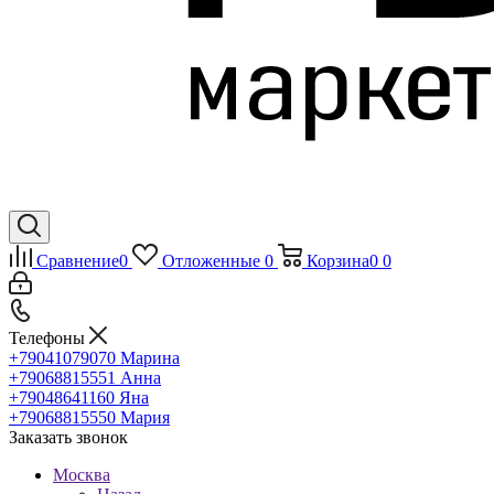
Сравнение
0
Отложенные
0
Корзина
0
0
Телефоны
+79041079070
Марина
+79068815551
Анна
+79048641160
Яна
+79068815550
Мария
Заказать звонок
Москва