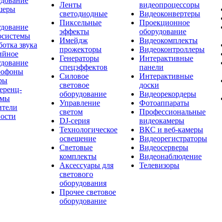
удование
Ленты
видеопроцессоры
шеры
светодиодные
Видеоконвертеры
Пиксельные
Проекционное
удование
эффекты
оборудование
осистемы
Имейдж
Видеокомплекты
отка звука
прожекторы
Видеоконтроллеры
ийное
Генераторы
Интерактивные
удование
спецэффектов
панели
офоны
Силовое
Интерактивные
ры
световое
доски
еренц-
оборудование
Видеорекордеры
емы
Управление
Фотоаппараты
ители
светом
Профессиональные
ости
DJ-серия
видеокамеры
Технологическое
ВКС и веб-камеры
освещение
Видеорегистраторы
Световые
Видеосерверы
комплекты
Видеонаблюдение
Аксессуары для
Телевизоры
светового
оборудования
Прочее световое
оборудование