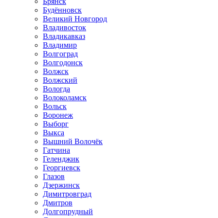
Брянск
Будённовск
Великий Новгород
Владивосток
Владикавказ
Владимир
Волгоград
Волгодонск
Волжск
Волжский
Вологда
Волоколамск
Вольск
Воронеж
Выборг
Выкса
Вышний Волочёк
Гатчина
Геленджик
Георгиевск
Глазов
Дзержинск
Димитровград
Дмитров
Долгопрудный