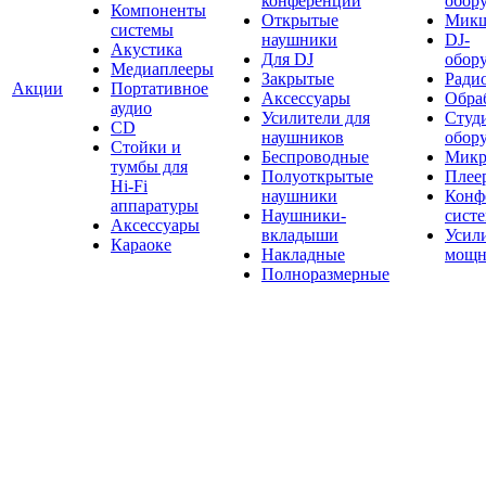
конференций
обор
Компоненты
Открытые
Мик
системы
наушники
DJ-
Акустика
Для DJ
обор
Медиаплееры
Закрытые
Ради
Акции
Портативное
Аксессуары
Обраб
аудио
Усилители для
Студ
CD
наушников
обор
Стойки и
Беспроводные
Микр
тумбы для
Полуоткрытые
Плее
Hi-Fi
наушники
Конф
аппаратуры
Наушники-
сист
Аксессуары
вкладыши
Усил
Караоке
Накладные
мощн
Полноразмерные