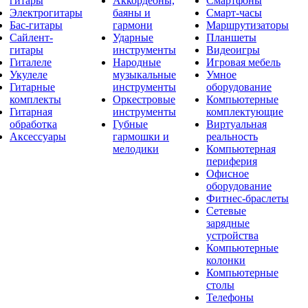
гитары
Аккордеоны,
Смартфоны
Электрогитары
баяны и
Смарт-часы
Бас-гитары
гармони
Маршрутизаторы
Сайлент-
Ударные
Планшеты
гитары
инструменты
Видеоигры
Гиталеле
Народные
Игровая мебель
Укулеле
музыкальные
Умное
Гитарные
инструменты
оборудование
комплекты
Оркестровые
Компьютерные
Гитарная
инструменты
комплектующие
обработка
Губные
Виртуальная
Аксессуары
гармошки и
реальность
мелодики
Компьютерная
периферия
Офисное
оборудование
Фитнес-браслеты
Сетевые
зарядные
устройства
Компьютерные
колонки
Компьютерные
столы
Телефоны