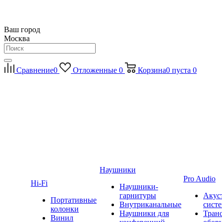
Ваш город
Москва
Сравнение
0
Отложенные
0
Корзина
0
пуста
0
Наушники
Pro Audio
Hi-Fi
Наушники-
гарнитуры
Акус
Портативные
Внутриканальные
сист
колонки
Наушники для
Тран
Винил