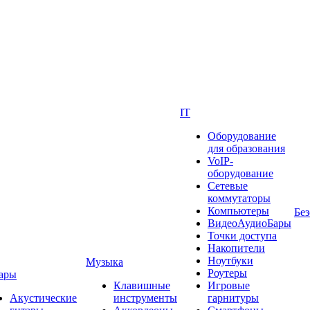
IT
Оборудование
для образования
VoIP-
оборудование
Сетевые
коммутаторы
Компьютеры
Без
ВидеоАудиоБары
Точки доступа
Накопители
Ноутбуки
Музыка
Роутеры
ары
Клавишные
Игровые
Акустические
инструменты
гарнитуры