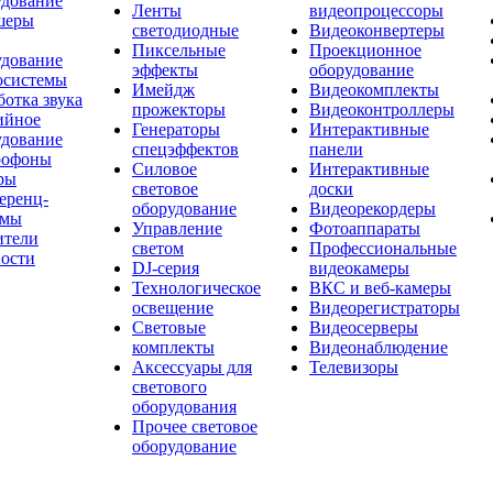
удование
Ленты
видеопроцессоры
шеры
светодиодные
Видеоконвертеры
Пиксельные
Проекционное
удование
эффекты
оборудование
осистемы
Имейдж
Видеокомплекты
отка звука
прожекторы
Видеоконтроллеры
ийное
Генераторы
Интерактивные
удование
спецэффектов
панели
офоны
Силовое
Интерактивные
ры
световое
доски
еренц-
оборудование
Видеорекордеры
емы
Управление
Фотоаппараты
ители
светом
Профессиональные
ости
DJ-серия
видеокамеры
Технологическое
ВКС и веб-камеры
освещение
Видеорегистраторы
Световые
Видеосерверы
комплекты
Видеонаблюдение
Аксессуары для
Телевизоры
светового
оборудования
Прочее световое
оборудование