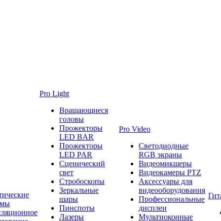
Pro Light
Вращающиеся
головы
Прожекторы
Pro Video
LED BAR
Прожекторы
Светодиодные
LED PAR
RGB экраны
Сценический
Видеомикшеры
свет
Видеокамеры PTZ
Стробоскопы
Аксессуары для
Зеркальные
видеооборудования
тические
Гит
шары
Профессиональные
емы
Пинспоты
дисплеи
сляционное
Лазеры
Мультиоконные