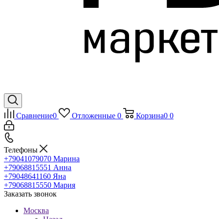
Сравнение
0
Отложенные
0
Корзина
0
0
Телефоны
+79041079070
Марина
+79068815551
Анна
+79048641160
Яна
+79068815550
Мария
Заказать звонок
Москва