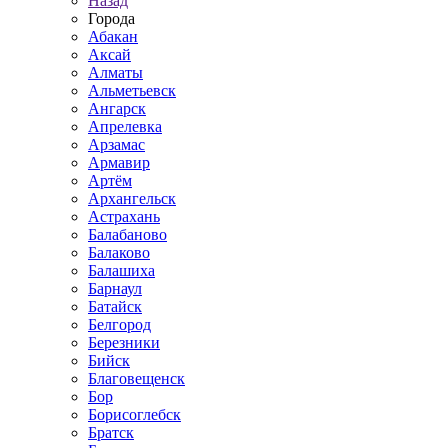
Назад
Города
Абакан
Аксай
Алматы
Альметьевск
Ангарск
Апрелевка
Арзамас
Армавир
Артём
Архангельск
Астрахань
Балабаново
Балаково
Балашиха
Барнаул
Батайск
Белгород
Березники
Бийск
Благовещенск
Бор
Борисоглебск
Братск