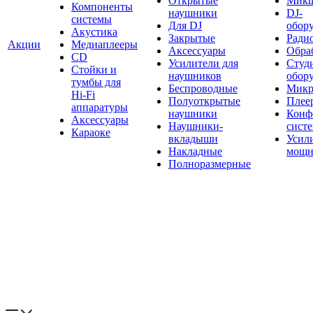
Открытые
Мик
Компоненты
наушники
DJ-
системы
Для DJ
обор
Акустика
Закрытые
Ради
Акции
Медиаплееры
Аксессуары
Обраб
CD
Усилители для
Студ
Стойки и
наушников
обор
тумбы для
Беспроводные
Микр
Hi-Fi
Полуоткрытые
Плее
аппаратуры
наушники
Конф
Аксессуары
Наушники-
сист
Караоке
вкладыши
Усил
Накладные
мощн
Полноразмерные