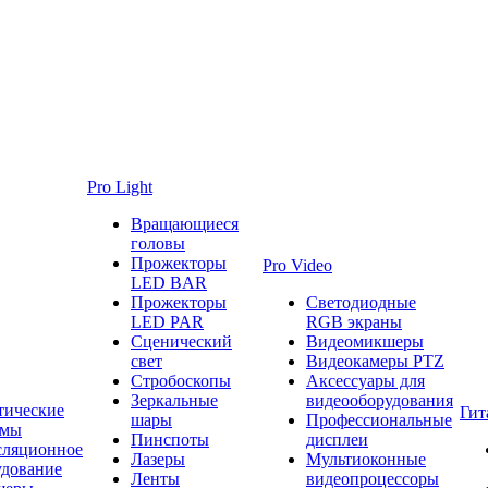
Pro Light
Вращающиеся
головы
Прожекторы
Pro Video
LED BAR
Прожекторы
Светодиодные
LED PAR
RGB экраны
Сценический
Видеомикшеры
свет
Видеокамеры PTZ
Стробоскопы
Аксессуары для
Зеркальные
видеооборудования
тические
Гит
шары
Профессиональные
емы
Пинспоты
дисплеи
сляционное
Лазеры
Мультиоконные
удование
Ленты
видеопроцессоры