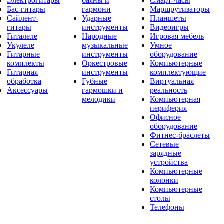
Электрогитары
баяны и
Смарт-часы
Бас-гитары
гармони
Маршрутизаторы
Сайлент-
Ударные
Планшеты
гитары
инструменты
Видеоигры
Гиталеле
Народные
Игровая мебель
Укулеле
музыкальные
Умное
Гитарные
инструменты
оборудование
комплекты
Оркестровые
Компьютерные
Гитарная
инструменты
комплектующие
обработка
Губные
Виртуальная
Аксессуары
гармошки и
реальность
мелодики
Компьютерная
периферия
Офисное
оборудование
Фитнес-браслеты
Сетевые
зарядные
устройства
Компьютерные
колонки
Компьютерные
столы
Телефоны