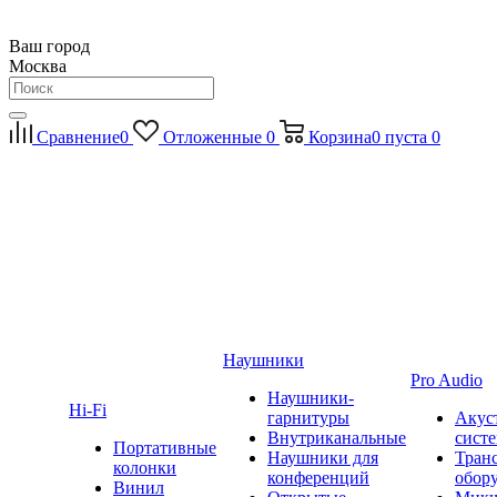
Ваш город
Москва
Сравнение
0
Отложенные
0
Корзина
0
пуста
0
Наушники
Pro Audio
Наушники-
Hi-Fi
гарнитуры
Акус
Внутриканальные
сист
Портативные
Наушники для
Тран
колонки
конференций
обор
Винил