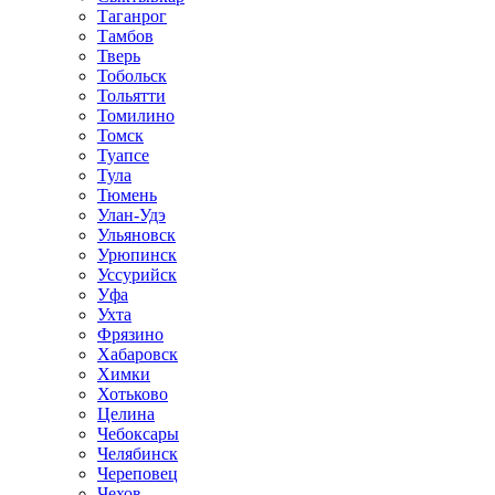
Таганрог
Тамбов
Тверь
Тобольск
Тольятти
Томилино
Томск
Туапсе
Тула
Тюмень
Улан-Удэ
Ульяновск
Урюпинск
Уссурийск
Уфа
Ухта
Фрязино
Хабаровск
Химки
Хотьково
Целина
Чебоксары
Челябинск
Череповец
Чехов