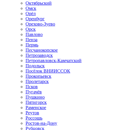
Октябрьский
Омск
Орёл
Оренбург
Орехово-Зуево
Орск
Павлово
Пенза
Пермь
Песчанокопское
Петрозаводск
Петропавловск-Камчатский
Подольск
Посёлок ВНИИССОК
Прокопьевск
Пролетарск
Псков
Пугачёв
Пушкино
Пятигорск
Раменское
Реутов
Россошь
Ростов-на-Дону
Рубцовск