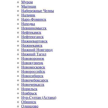
Муром
Мытищи
Набережные Челны
Нальчик
Наро-Фоминск
Находка
Невинномысск
Нефтекамск
Нефтеюганск
Нижневартовск
Нижнекамск
Нижний Новгород
Нижний Тагил
Нововоронеж
Новокузнецк
Новомосковск
Новороссийск
Новосибирск
Новочебоксарск
Новочеркасск
Норильск
Ноябрьск
Нур-Султан (Астана)
Обнинск
Одинцово