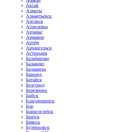
Абакан
Аксай
Алматы
Альметьевск
Ангарск
Апрелевка
Арзамас
Армавир
Артём
Архангельск
Астрахань
Балабаново
Балаково
Балашиха
Барнаул
Батайск
Белгород
Березники
Бийск
Благовещенск
Бор
Борисоглебск
Братск
Брянск
Будённовск