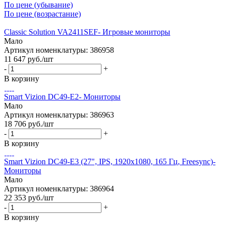
По цене (убывание)
По цене (возрастание)
Classic Solution VA2411SEF- Игровые мониторы
Мало
Артикул номенклатуры: 386958
11 647
руб.
/шт
-
+
В корзину
Smart Vizion DC49-E2- Мониторы
Мало
Артикул номенклатуры: 386963
18 706
руб.
/шт
-
+
В корзину
Smart Vizion DC49-E3 (27", IPS, 1920x1080, 165 Гц, Freesync)-
Мониторы
Мало
Артикул номенклатуры: 386964
22 353
руб.
/шт
-
+
В корзину