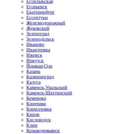
Егорлыкская
Егорьевск
Екатеринбург
Ессентуки
Железнодорожный
Жуковский
Зеленоград
Зеленодольск
Иваново
Ивантеевка
Ижевск
Иркутск
Йошкар-Ола
Казань
Калининград
Калуга
Каменск-Уральский
Каменск-Шахтинский
Кемерово
Кинешма
Кирилловка
Киров
Кисловодск
Клин
Козьмодемьянск