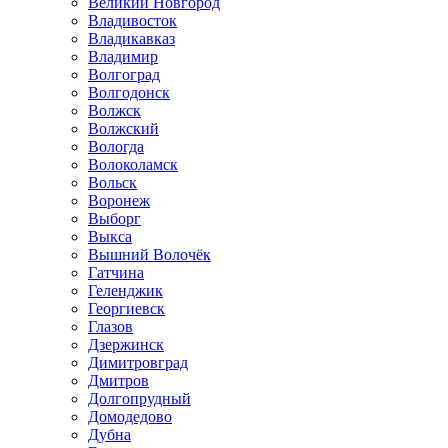
Великий Новгород
Владивосток
Владикавказ
Владимир
Волгоград
Волгодонск
Волжск
Волжский
Вологда
Волоколамск
Вольск
Воронеж
Выборг
Выкса
Вышний Волочёк
Гатчина
Геленджик
Георгиевск
Глазов
Дзержинск
Димитровград
Дмитров
Долгопрудный
Домодедово
Дубна