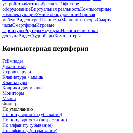
устройства
Фитнес-браслеты
Офисное
оборудование
Виртуальная реальность
Компьютерные
комплектующие
Умное оборудование
Игровая
мебель
Видеоигры
Планшеты
Маршрутизаторы
Смарт-
часы
Смартфоны
Игровые
гарнитуры
Роутеры
Ноутбуки
Накопители
Точки
доступа
ВидеоАудиоБары
Компьютеры
Компьютерная периферия
Геймпады
Джойстики
Игровые рули
Клавиатура + мышь
Клавиатуры
Коврики для мыши
Мониторы
Мыши
Фильтр
По умолчанию
По популярности (убывание)
По популярности (возрастание)
По алфавиту (убывание)
По алфавиту (возрастание)