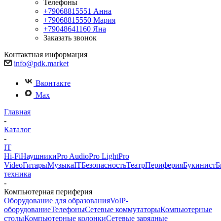
Телефоны
+79068815551
Анна
+79068815550
Мария
+79048641160
Яна
Заказать звонок
Контактная информация
info@pdk.market
Вконтакте
Max
Главная
-
Каталог
-
IT
Hi-Fi
Наушники
Pro Audio
Pro Light
Pro
Video
Гитары
Музыка
IT
Безопасность
Театр
Периферия
Букинист
Б
техника
-
Компьютерная периферия
Оборудование для образования
VoIP-
оборудование
Телефоны
Сетевые коммутаторы
Компьютерные
столы
Компьютерные колонки
Сетевые зарядные