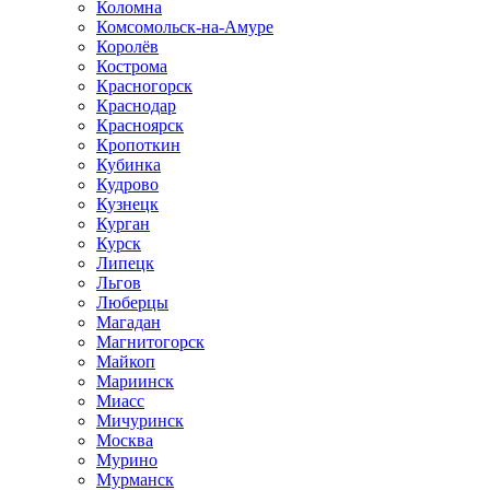
Коломна
Комсомольск-на-Амуре
Королёв
Кострома
Красногорск
Краснодар
Красноярск
Кропоткин
Кубинка
Кудрово
Кузнецк
Курган
Курск
Липецк
Льгов
Люберцы
Магадан
Магнитогорск
Майкоп
Мариинск
Миасс
Мичуринск
Москва
Мурино
Мурманск