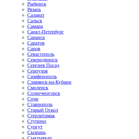
Рыбинск
Рязань
Салават
Сальск
Самара
Санкт-Петербург
Саранск
Саратов
Саров
Севастополь
Северодвинск
Сергиев Посад
Серпухов
Симферополь
Славянск-на-Кубани
Смоленск
Солнечногорск
Сочи
Ставрополь
Старый Оскол
Стерлитамак
Ступино
Сургут
Сызрань
Сыктывкар