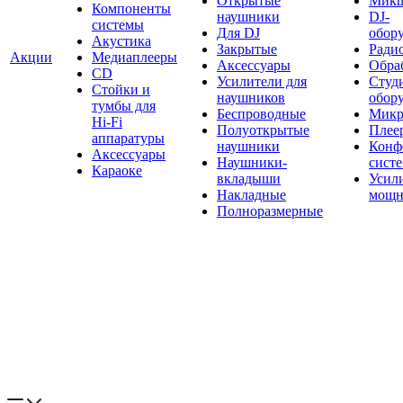
Открытые
Мик
Компоненты
наушники
DJ-
системы
Для DJ
обор
Акустика
Закрытые
Ради
Акции
Медиаплееры
Аксессуары
Обраб
CD
Усилители для
Студ
Стойки и
наушников
обор
тумбы для
Беспроводные
Микр
Hi-Fi
Полуоткрытые
Плее
аппаратуры
наушники
Конф
Аксессуары
Наушники-
сист
Караоке
вкладыши
Усил
Накладные
мощн
Полноразмерные