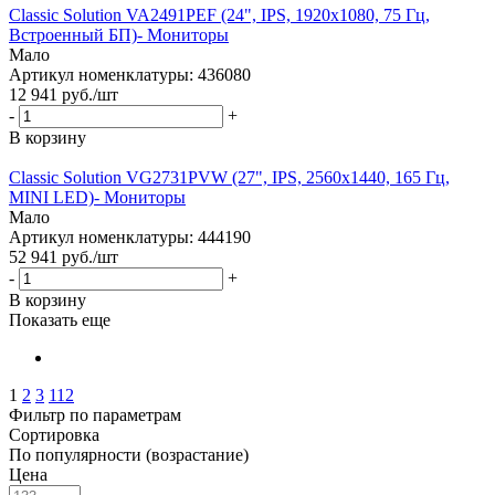
Classic Solution VA2491PEF (24", IPS, 1920x1080, 75 Гц,
Встроенный БП)- Мониторы
Мало
Артикул номенклатуры: 436080
12 941
руб.
/шт
-
+
В корзину
Classic Solution VG2731PVW (27", IPS, 2560x1440, 165 Гц,
MINI LED)- Мониторы
Мало
Артикул номенклатуры: 444190
52 941
руб.
/шт
-
+
В корзину
Показать еще
1
2
3
112
Фильтр по параметрам
Сортировка
По популярности (возрастание)
Цена