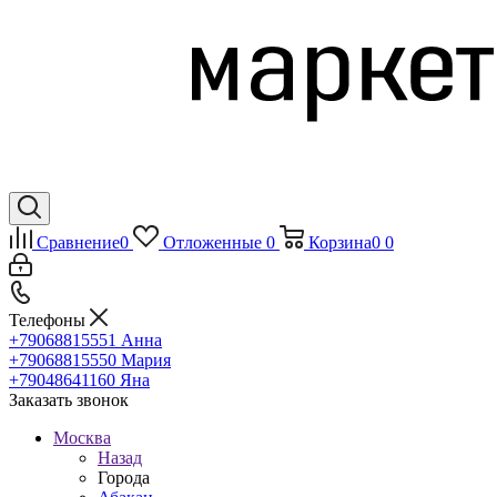
Сравнение
0
Отложенные
0
Корзина
0
0
Телефоны
+79068815551
Анна
+79068815550
Мария
+79048641160
Яна
Заказать звонок
Москва
Назад
Города