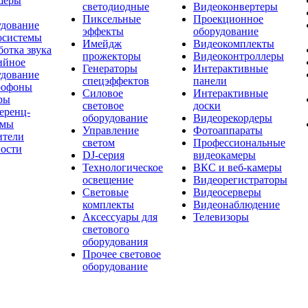
шеры
светодиодные
Видеоконвертеры
Пиксельные
Проекционное
удование
эффекты
оборудование
осистемы
Имейдж
Видеокомплекты
отка звука
прожекторы
Видеоконтроллеры
ийное
Генераторы
Интерактивные
удование
спецэффектов
панели
офоны
Силовое
Интерактивные
ры
световое
доски
еренц-
оборудование
Видеорекордеры
емы
Управление
Фотоаппараты
ители
светом
Профессиональные
ости
DJ-серия
видеокамеры
Технологическое
ВКС и веб-камеры
освещение
Видеорегистраторы
Световые
Видеосерверы
комплекты
Видеонаблюдение
Аксессуары для
Телевизоры
светового
оборудования
Прочее световое
оборудование