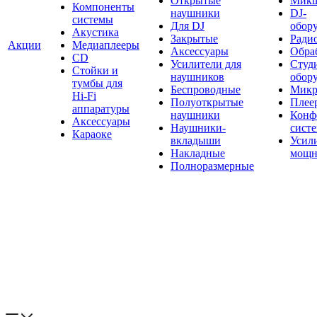
Открытые
Мик
Компоненты
наушники
DJ-
системы
Для DJ
обор
Акустика
Закрытые
Ради
Акции
Медиаплееры
Аксессуары
Обраб
CD
Усилители для
Студ
Стойки и
наушников
обор
тумбы для
Беспроводные
Микр
Hi-Fi
Полуоткрытые
Плее
аппаратуры
наушники
Конф
Аксессуары
Наушники-
сист
Караоке
вкладыши
Усил
Накладные
мощн
Полноразмерные