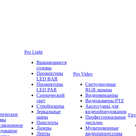
Pro Light
Вращающиеся
головы
Прожекторы
Pro Video
LED BAR
Прожекторы
Светодиодные
LED PAR
RGB экраны
Сценический
Видеомикшеры
свет
Видеокамеры PTZ
Стробоскопы
Аксессуары для
Зеркальные
видеооборудования
тические
Гит
шары
Профессиональные
емы
Пинспоты
дисплеи
сляционное
Лазеры
Мультиоконные
удование
Ленты
видеопроцессоры