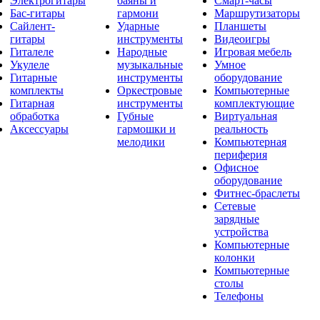
Электрогитары
баяны и
Смарт-часы
Бас-гитары
гармони
Маршрутизаторы
Сайлент-
Ударные
Планшеты
гитары
инструменты
Видеоигры
Гиталеле
Народные
Игровая мебель
Укулеле
музыкальные
Умное
Гитарные
инструменты
оборудование
комплекты
Оркестровые
Компьютерные
Гитарная
инструменты
комплектующие
обработка
Губные
Виртуальная
Аксессуары
гармошки и
реальность
мелодики
Компьютерная
периферия
Офисное
оборудование
Фитнес-браслеты
Сетевые
зарядные
устройства
Компьютерные
колонки
Компьютерные
столы
Телефоны