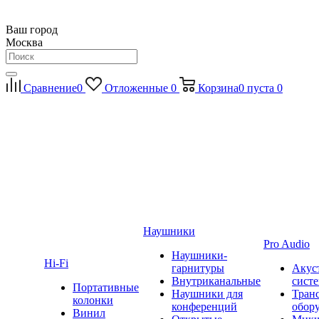
Ваш город
Москва
Сравнение
0
Отложенные
0
Корзина
0
пуста
0
Наушники
Pro Audio
Наушники-
Hi-Fi
гарнитуры
Акус
Внутриканальные
сист
Портативные
Наушники для
Тран
колонки
конференций
обор
Винил