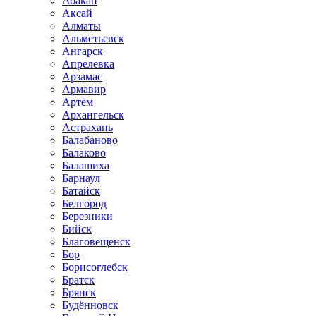
Абакан
Аксай
Алматы
Альметьевск
Ангарск
Апрелевка
Арзамас
Армавир
Артём
Архангельск
Астрахань
Балабаново
Балаково
Балашиха
Барнаул
Батайск
Белгород
Березники
Бийск
Благовещенск
Бор
Борисоглебск
Братск
Брянск
Будённовск