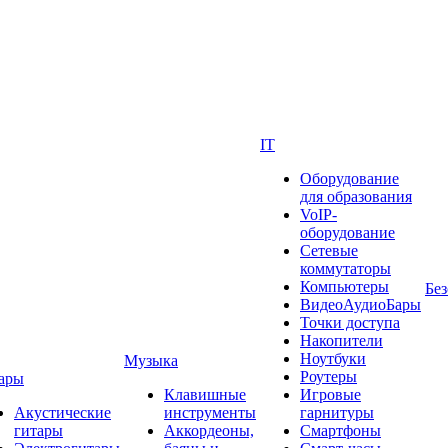
IT
Оборудование
для образования
VoIP-
оборудование
Сетевые
коммутаторы
Компьютеры
Без
ВидеоАудиоБары
Точки доступа
Накопители
Ноутбуки
Музыка
Роутеры
ары
Клавишные
Игровые
Акустические
инструменты
гарнитуры
гитары
Аккордеоны,
Смартфоны