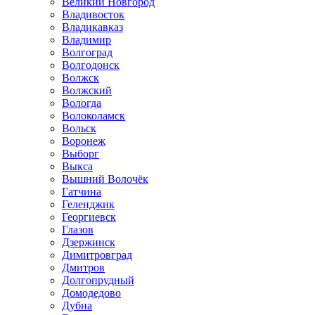
Великий Новгород
Владивосток
Владикавказ
Владимир
Волгоград
Волгодонск
Волжск
Волжский
Вологда
Волоколамск
Вольск
Воронеж
Выборг
Выкса
Вышний Волочёк
Гатчина
Геленджик
Георгиевск
Глазов
Дзержинск
Димитровград
Дмитров
Долгопрудный
Домодедово
Дубна