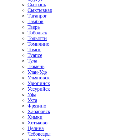
Сызрань
Сыктывкар
Таганрог
Тамбов
Тверь
Тобольск
Тольятти
Томилино
Томск
Туапсе
Тула
Тюмень
Улан-Удэ
Ульяновск
Урюпинск
Уссурийск
Уфа
Ухта
Фрязино
Хабаровск
Химки
Хотьково
Целина
Чебоксары
Челябинск