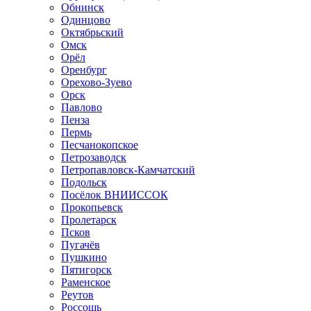
Обнинск
Одинцово
Октябрьский
Омск
Орёл
Оренбург
Орехово-Зуево
Орск
Павлово
Пенза
Пермь
Песчанокопское
Петрозаводск
Петропавловск-Камчатский
Подольск
Посёлок ВНИИССОК
Прокопьевск
Пролетарск
Псков
Пугачёв
Пушкино
Пятигорск
Раменское
Реутов
Россошь