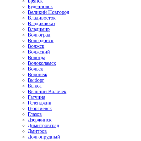
Брянск
Будённовск
Великий Новгород
Владивосток
Владикавказ
Владимир
Волгоград
Волгодонск
Волжск
Волжский
Вологда
Волоколамск
Вольск
Воронеж
Выборг
Выкса
Вышний Волочёк
Гатчина
Геленджик
Георгиевск
Глазов
Дзержинск
Димитровград
Дмитров
Долгопрудный