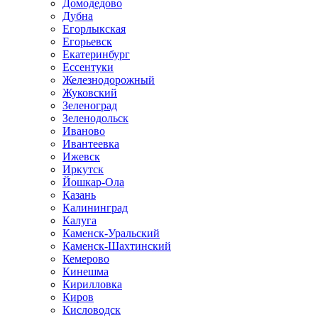
Домодедово
Дубна
Егорлыкская
Егорьевск
Екатеринбург
Ессентуки
Железнодорожный
Жуковский
Зеленоград
Зеленодольск
Иваново
Ивантеевка
Ижевск
Иркутск
Йошкар-Ола
Казань
Калининград
Калуга
Каменск-Уральский
Каменск-Шахтинский
Кемерово
Кинешма
Кирилловка
Киров
Кисловодск