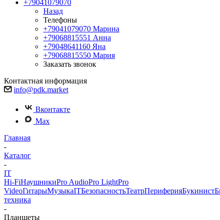
+79041079070
Назад
Телефоны
+79041079070
Марина
+79068815551
Анна
+79048641160
Яна
+79068815550
Мария
Заказать звонок
Контактная информация
info@pdk.market
Вконтакте
Max
Главная
-
Каталог
-
IT
Hi-Fi
Наушники
Pro Audio
Pro Light
Pro
Video
Гитары
Музыка
IT
Безопасность
Театр
Периферия
Букинист
Б
техника
-
Планшеты