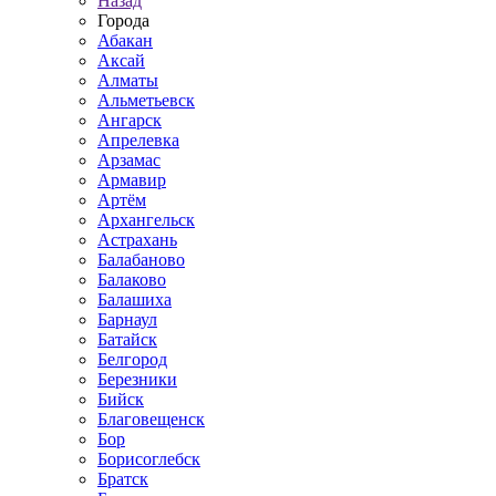
Назад
Города
Абакан
Аксай
Алматы
Альметьевск
Ангарск
Апрелевка
Арзамас
Армавир
Артём
Архангельск
Астрахань
Балабаново
Балаково
Балашиха
Барнаул
Батайск
Белгород
Березники
Бийск
Благовещенск
Бор
Борисоглебск
Братск