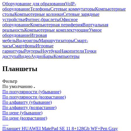
Оборудование для образования
VoIP-
оборудование
Телефоны
Сетевые коммутаторы
Компьютерные
столы
Компьютерные колонки
Сетевые зарядные
устройства
Фитнес-браслеты
Офисное
оборудование
Компьютерная периферия
Виртуальная
реальность
Компьютерные комплектующие
Умное
оборудование
Игровая
мебель
Видеоигры
Маршрутизаторы
Смарт-
часы
Смартфоны
Игровые
гарнитуры
Роутеры
Ноутбуки
Накопители
Точки
доступа
ВидеоАудиоБары
Компьютеры
Планшеты
Фильтр
По умолчанию
По популярности (убывание)
По популярности (возрастание)
По алфавиту (убывание)
По алфавиту (возрастание)
По цене (убывание)
По цене (возрастание)
Планшет HUAWEI MatePad SE 11 8+128Gb WF+Pen Gray