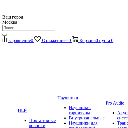
Ваш город
Москва
Сравнение
0
Отложенные
0
Корзина
0
пуста
0
Наушники
Pro Audio
Наушники-
Hi-Fi
гарнитуры
Акус
Внутриканальные
сист
Портативные
Наушники для
Тран
колонки