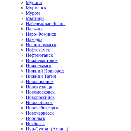
Мурино
Мурманск
Муром
Мытищи
Набережные Челны
Нальчик
Наро-Фоминск
Находка
Невинномысск
Нефтекамск
Нефтеюганск
Нижневартовск
Нижнекамск
Нижний Новгород
Нижний Тагил
Нововоронеж
Новокузнецк
Новомосковск
Новороссийск
Новосибирск
Новочебоксарск
Новочеркасск
Норильск
Ноябрьск
Нур-Султан (Астана)