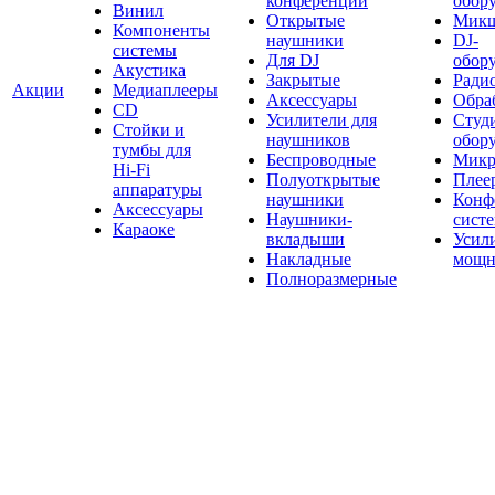
конференций
обор
Винил
Открытые
Мик
Компоненты
наушники
DJ-
системы
Для DJ
обор
Акустика
Закрытые
Ради
Акции
Медиаплееры
Аксессуары
Обраб
CD
Усилители для
Студ
Стойки и
наушников
обор
тумбы для
Беспроводные
Микр
Hi-Fi
Полуоткрытые
Плее
аппаратуры
наушники
Конф
Аксессуары
Наушники-
сист
Караоке
вкладыши
Усил
Накладные
мощн
Полноразмерные