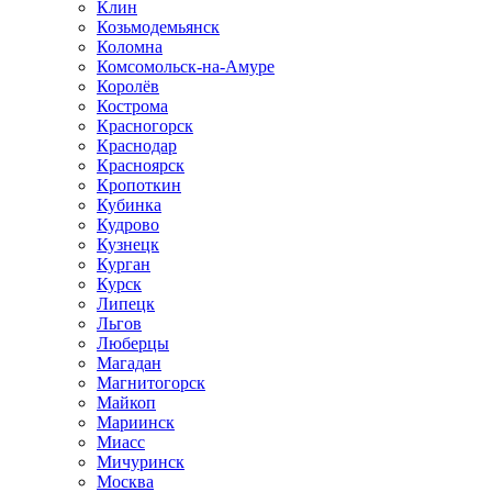
Клин
Козьмодемьянск
Коломна
Комсомольск-на-Амуре
Королёв
Кострома
Красногорск
Краснодар
Красноярск
Кропоткин
Кубинка
Кудрово
Кузнецк
Курган
Курск
Липецк
Льгов
Люберцы
Магадан
Магнитогорск
Майкоп
Мариинск
Миасс
Мичуринск
Москва