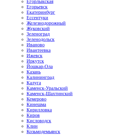
Егорлыкская
Егорьевск
Екатеринбург
Ессентуки
Железнодорожный
Жуковский
Зеленоград
Зеленодольск
Иваново
Ивантеевка
Ижевск
Иркутск
Йошкар-Ола
Казань
Калининград
Калуга
Каменск-Уральский
Каменск-Шахтинский
Кемерово
Кинешма
Кирилловка
Киров
Кисловодск
Клин
Козьмодемьянск