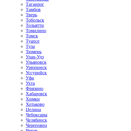
Таганрог
Тамбов
Тверь
Тобольск
Тольятти
Томилино
Томск
Туапсе
Тула
Тюмень
Улан-Удэ
Ульяновск
Урюпинск
Уссурийск
Уфа
Ухта
Фрязино
Хабаровск
Химки
Хотьково
Целина
Чебоксары
Челябинск
Череповец
Чехов