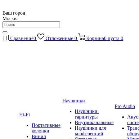
Ваш город
Москва
Сравнение
0
Отложенные
0
Корзина
0
пуста
0
Наушники
Pro Audio
Наушники-
Hi-Fi
гарнитуры
Акус
Внутриканальные
сист
Портативные
Наушники для
Тран
колонки
конференций
обор
Винил