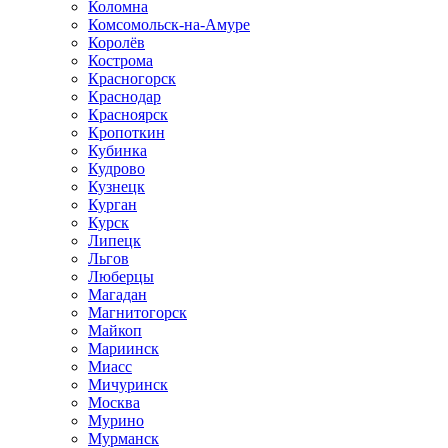
Коломна
Комсомольск-на-Амуре
Королёв
Кострома
Красногорск
Краснодар
Красноярск
Кропоткин
Кубинка
Кудрово
Кузнецк
Курган
Курск
Липецк
Льгов
Люберцы
Магадан
Магнитогорск
Майкоп
Мариинск
Миасс
Мичуринск
Москва
Мурино
Мурманск