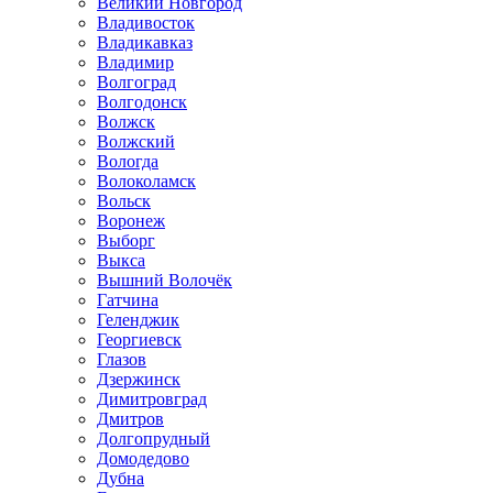
Великий Новгород
Владивосток
Владикавказ
Владимир
Волгоград
Волгодонск
Волжск
Волжский
Вологда
Волоколамск
Вольск
Воронеж
Выборг
Выкса
Вышний Волочёк
Гатчина
Геленджик
Георгиевск
Глазов
Дзержинск
Димитровград
Дмитров
Долгопрудный
Домодедово
Дубна