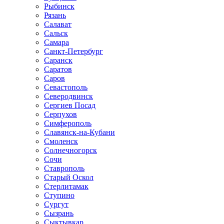
Рыбинск
Рязань
Салават
Сальск
Самара
Санкт-Петербург
Саранск
Саратов
Саров
Севастополь
Северодвинск
Сергиев Посад
Серпухов
Симферополь
Славянск-на-Кубани
Смоленск
Солнечногорск
Сочи
Ставрополь
Старый Оскол
Стерлитамак
Ступино
Сургут
Сызрань
Сыктывкар