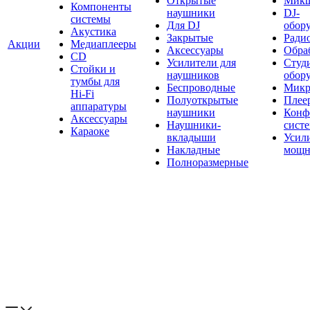
Открытые
Мик
Компоненты
наушники
DJ-
системы
Для DJ
обор
Акустика
Закрытые
Ради
Акции
Медиаплееры
Аксессуары
Обраб
CD
Усилители для
Студ
Стойки и
наушников
обор
тумбы для
Беспроводные
Микр
Hi-Fi
Полуоткрытые
Плее
аппаратуры
наушники
Конф
Аксессуары
Наушники-
сист
Караоке
вкладыши
Усил
Накладные
мощн
Полноразмерные