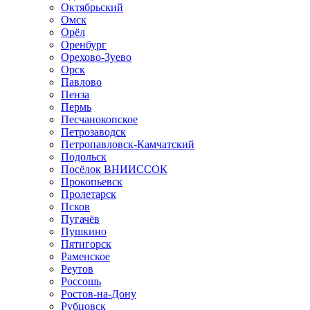
Октябрьский
Омск
Орёл
Оренбург
Орехово-Зуево
Орск
Павлово
Пенза
Пермь
Песчанокопское
Петрозаводск
Петропавловск-Камчатский
Подольск
Посёлок ВНИИССОК
Прокопьевск
Пролетарск
Псков
Пугачёв
Пушкино
Пятигорск
Раменское
Реутов
Россошь
Ростов-на-Дону
Рубцовск