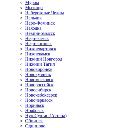
Муром
Мытищи
Набережные Челны
Нальчик
Наро-Фоминск
Находка
Невинномысск
Нефтекамск
Нефтеюганск
Нижневартовск
Нижнекамск
Нижний Новгород
Нижний Тагил
Нововоронеж
Новокузнецк
Новомосковск
Новороссийск
Новосибирск
Новочебоксарск
Новочеркасск
Норильск
Ноябрьск
Нур-Султан (Астана)
Обнинск
Одинцово