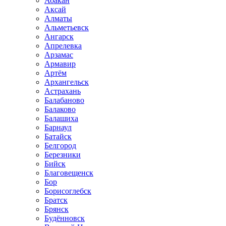
Абакан
Аксай
Алматы
Альметьевск
Ангарск
Апрелевка
Арзамас
Армавир
Артём
Архангельск
Астрахань
Балабаново
Балаково
Балашиха
Барнаул
Батайск
Белгород
Березники
Бийск
Благовещенск
Бор
Борисоглебск
Братск
Брянск
Будённовск