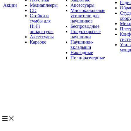
Ради
Акции
Медиаплееры
Аксессуары
Обраб
CD
Многоканальные
Студ
Стойки и
усилители для
обор
тумбы для
наушников
Микр
Hi-Fi
Беспроводные
Плее
аппаратуры
Полуоткрытые
Конф
Аксессуары
наушники
сист
Караоке
Наушники-
Усил
вкладыши
мощн
Накладные
Полноразмерные