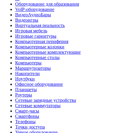
Оборудование для образования
VoIP-оборудование
ВидеоАудиоБары
Видеоигры
Виртуальная реальность
Игровая мебель
Игровые гарнитуры
Компьютерная периферия
Компьютерные колонки
Компьютерные комплектующие
Компьютерные столы
Компьютеры
Маршрутизаторы
Накопители
Ноутбуки
Офисное оборудование
Планшеты
Роутеры
Сетевые зарядные устройства
Сетевые коммутаторы
Смарт-часы
Смартфоны
Телефоны
Точки доступа
Умное оборудование