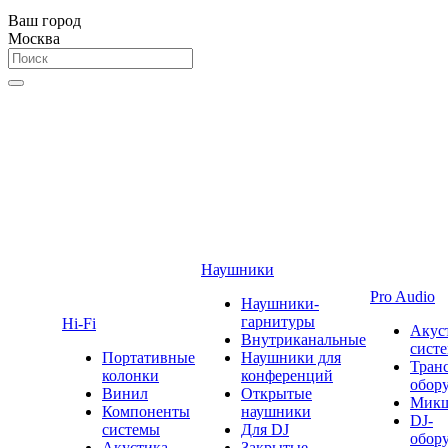
Ваш город
Москва
Наушники
Pro Audio
Наушники-
гарнитуры
Hi-Fi
Акус
Внутриканальные
сист
Портативные
Наушники для
Тран
колонки
конференций
обор
Винил
Открытые
Мик
Компоненты
наушники
DJ-
системы
Для DJ
обор
Акустика
Закрытые