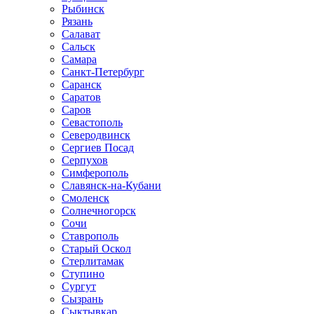
Рыбинск
Рязань
Салават
Сальск
Самара
Санкт-Петербург
Саранск
Саратов
Саров
Севастополь
Северодвинск
Сергиев Посад
Серпухов
Симферополь
Славянск-на-Кубани
Смоленск
Солнечногорск
Сочи
Ставрополь
Старый Оскол
Стерлитамак
Ступино
Сургут
Сызрань
Сыктывкар