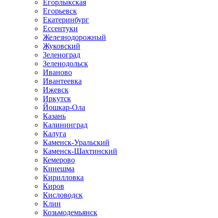
Егорлыкская
Егорьевск
Екатеринбург
Ессентуки
Железнодорожный
Жуковский
Зеленоград
Зеленодольск
Иваново
Ивантеевка
Ижевск
Иркутск
Йошкар-Ола
Казань
Калининград
Калуга
Каменск-Уральский
Каменск-Шахтинский
Кемерово
Кинешма
Кирилловка
Киров
Кисловодск
Клин
Козьмодемьянск