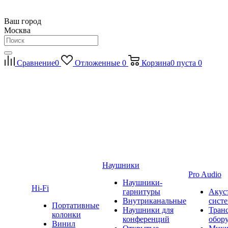
Ваш город
Москва
Сравнение
0
Отложенные
0
Корзина
0
пуста
0
Наушники
Pro Audio
Наушники-
Hi-Fi
гарнитуры
Акус
Внутриканальные
сист
Портативные
Наушники для
Тран
колонки
конференций
обор
Винил