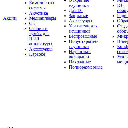
Открытые
Мик
Компоненты
наушники
DJ-
системы
Для DJ
обор
Акустика
Закрытые
Ради
Акции
Медиаплееры
Аксессуары
Обраб
CD
Усилители для
Студ
Стойки и
наушников
обор
тумбы для
Беспроводные
Микр
Hi-Fi
Полуоткрытые
Плее
аппаратуры
наушники
Конф
Аксессуары
Наушники-
сист
Караоке
вкладыши
Усил
Накладные
мощн
Полноразмерные