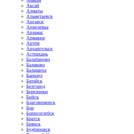
Абакан
Аксай
Алматы
Альметьевск
Ангарск
Апрелевка
Арзамас
Армавир
Артём
Архангельск
Астрахань
Балабаново
Балаково
Балашиха
Барнаул
Батайск
Белгород
Березники
Бийск
Благовещенск
Бор
Борисоглебск
Братск
Брянск
Будённовск