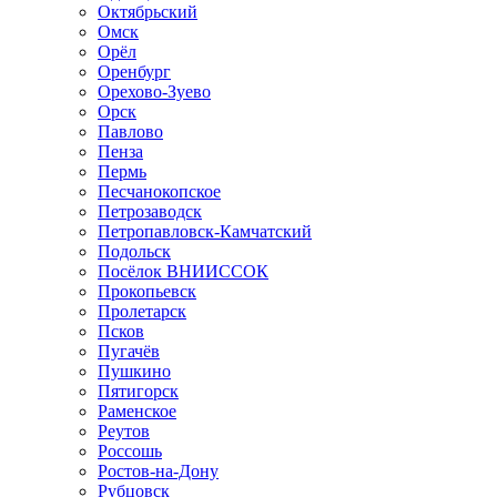
Октябрьский
Омск
Орёл
Оренбург
Орехово-Зуево
Орск
Павлово
Пенза
Пермь
Песчанокопское
Петрозаводск
Петропавловск-Камчатский
Подольск
Посёлок ВНИИССОК
Прокопьевск
Пролетарск
Псков
Пугачёв
Пушкино
Пятигорск
Раменское
Реутов
Россошь
Ростов-на-Дону
Рубцовск