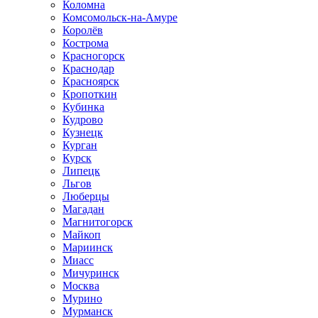
Коломна
Комсомольск-на-Амуре
Королёв
Кострома
Красногорск
Краснодар
Красноярск
Кропоткин
Кубинка
Кудрово
Кузнецк
Курган
Курск
Липецк
Льгов
Люберцы
Магадан
Магнитогорск
Майкоп
Мариинск
Миасс
Мичуринск
Москва
Мурино
Мурманск