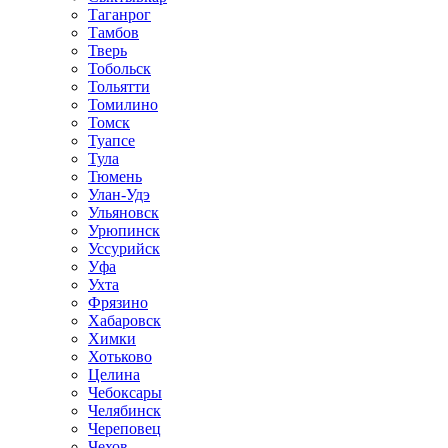
Таганрог
Тамбов
Тверь
Тобольск
Тольятти
Томилино
Томск
Туапсе
Тула
Тюмень
Улан-Удэ
Ульяновск
Урюпинск
Уссурийск
Уфа
Ухта
Фрязино
Хабаровск
Химки
Хотьково
Целина
Чебоксары
Челябинск
Череповец
Чехов