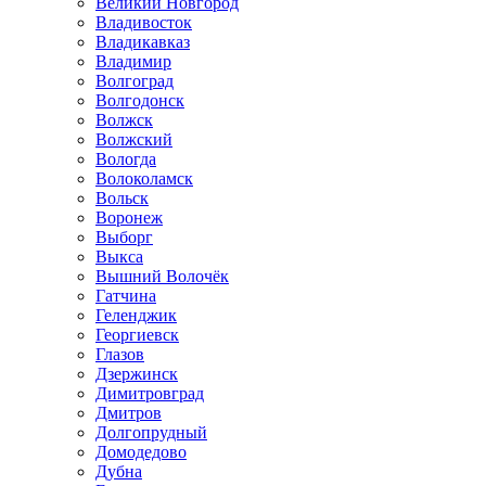
Великий Новгород
Владивосток
Владикавказ
Владимир
Волгоград
Волгодонск
Волжск
Волжский
Вологда
Волоколамск
Вольск
Воронеж
Выборг
Выкса
Вышний Волочёк
Гатчина
Геленджик
Георгиевск
Глазов
Дзержинск
Димитровград
Дмитров
Долгопрудный
Домодедово
Дубна