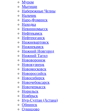
Муром
Мытищи
Набережные Челны
Нальчик
Наро-Фоминск
Находка
Невинномысск
Нефтекамск
Нефтеюганск
Нижневартовск
Нижнекамск
Нижний Новгород
Нижний Тагил
Нововоронеж
Новокузнецк
Новомосковск
Новороссийск
Новосибирск
Новочебоксарск
Новочеркасск
Норильск
Ноябрьск
Нур-Султан (Астана)
Обнинск
Одинцово