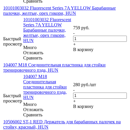
Сравнить
10101003032 Fluorescent Series 7A YELLOW Барабанные
палочки, желтые, орех гикори, HUN
10101003032 Fluorescent
Series 7A YELLOW
759
руб.
Барабанные палочки,
-
желтые, орех гикори,
Быстрый
HUN
просмотр
+
Много
В корзину
Отложить
Сравнить
104007 M18 Соединительная пластинка для стойки
тренировочного пэда, HUN
104007 M18
Соединительная
280
руб.
/шт
пластинка для стойки
-
тренировочного пэда,
Быстрый
HUN
просмотр
+
Много
В корзину
Отложить
Сравнить
10506002 ST-1 RED Держатель для барабанных палочек на
стойку, красный, HUN