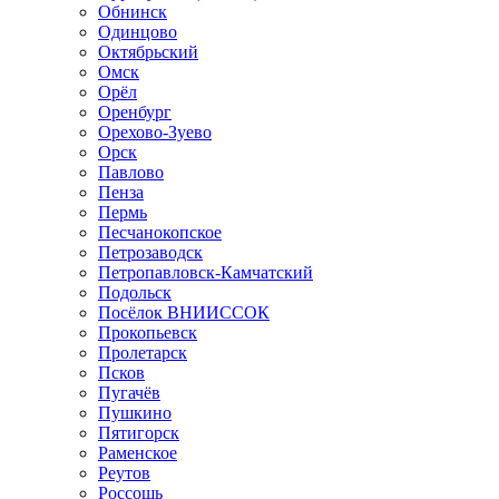
Обнинск
Одинцово
Октябрьский
Омск
Орёл
Оренбург
Орехово-Зуево
Орск
Павлово
Пенза
Пермь
Песчанокопское
Петрозаводск
Петропавловск-Камчатский
Подольск
Посёлок ВНИИССОК
Прокопьевск
Пролетарск
Псков
Пугачёв
Пушкино
Пятигорск
Раменское
Реутов
Россошь