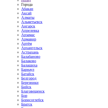
Назад
Города
Абакан
Аксай
Алматы
Альметьевск
Ангарск
Апрелевка
Арзамас
Армавир
Артём
Архангельск
Астрахань
Балабаново
Балаково
Балашиха
Барнаул
Батайск
Белгород
Березники
Бийск
Благовещенск
Бор
Борисоглебск
Братск