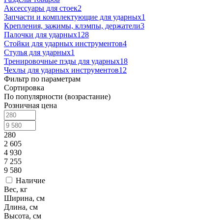
Аксессуары для стоек
2
Запчасти и комплектующие для ударных
1
Крепления, зажимы, клэмпы, держатели
3
Палочки для ударных
128
Стойки для ударных инструментов
4
Стулья для ударных
1
Тренировочные пэды для ударных
18
Чехлы для ударных инструментов
12
Фильтр по параметрам
Сортировка
По популярности (возрастание)
Розничная цена
280
2 605
4 930
7 255
9 580
Наличие
Вес, кг
Ширина, см
Длина, см
Высота, см