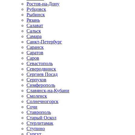
Ростов-на-Дону
Рубцовск
Рыбинск
Рязань
Салават
Сальск
Самара
Санкт-Петербург
Саранск
Саратов
Саров
Севастополь
Северодвинск
Сергиев Посад
Серпухов
Симферополь
Славянск-на-Кубани
Смоленск
Солнечногорск
Сочи
Ставрополь
Старый Оскол
Стерлитамак
Ступино
Сургут