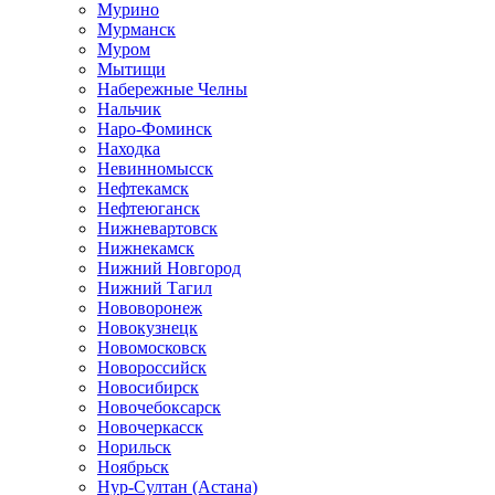
Мурино
Мурманск
Муром
Мытищи
Набережные Челны
Нальчик
Наро-Фоминск
Находка
Невинномысск
Нефтекамск
Нефтеюганск
Нижневартовск
Нижнекамск
Нижний Новгород
Нижний Тагил
Нововоронеж
Новокузнецк
Новомосковск
Новороссийск
Новосибирск
Новочебоксарск
Новочеркасск
Норильск
Ноябрьск
Нур-Султан (Астана)