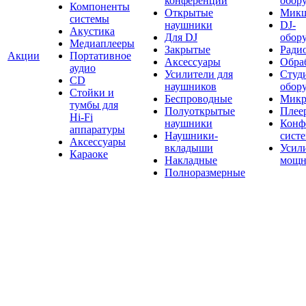
конференций
обор
Компоненты
Открытые
Мик
системы
наушники
DJ-
Акустика
Для DJ
обор
Медиаплееры
Закрытые
Ради
Акции
Портативное
Аксессуары
Обраб
аудио
Усилители для
Студ
CD
наушников
обор
Стойки и
Беспроводные
Микр
тумбы для
Полуоткрытые
Плее
Hi-Fi
наушники
Конф
аппаратуры
Наушники-
сист
Аксессуары
вкладыши
Усил
Караоке
Накладные
мощн
Полноразмерные