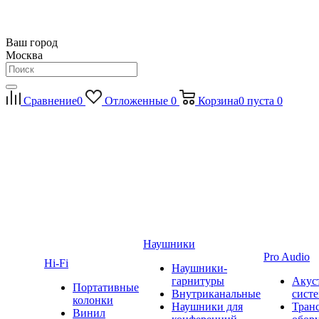
Ваш город
Москва
Сравнение
0
Отложенные
0
Корзина
0
пуста
0
Наушники
Pro Audio
Hi-Fi
Наушники-
гарнитуры
Акус
Портативные
Внутриканальные
сист
колонки
Наушники для
Тран
Винил