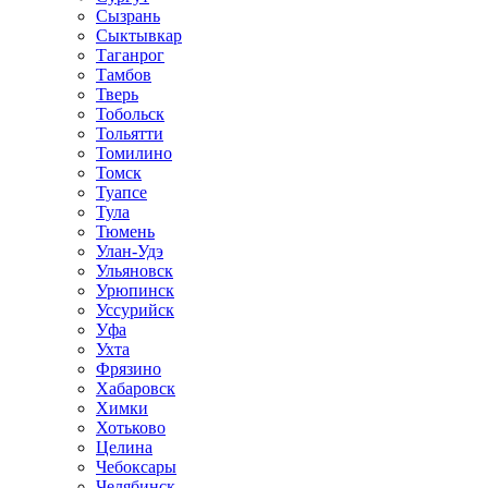
Сызрань
Сыктывкар
Таганрог
Тамбов
Тверь
Тобольск
Тольятти
Томилино
Томск
Туапсе
Тула
Тюмень
Улан-Удэ
Ульяновск
Урюпинск
Уссурийск
Уфа
Ухта
Фрязино
Хабаровск
Химки
Хотьково
Целина
Чебоксары
Челябинск