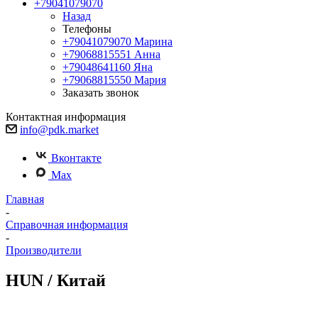
+79041079070
Назад
Телефоны
+79041079070
Марина
+79068815551
Анна
+79048641160
Яна
+79068815550
Мария
Заказать звонок
Контактная информация
info@pdk.market
Вконтакте
Max
Главная
-
Справочная информация
-
Производители
HUN / Китай