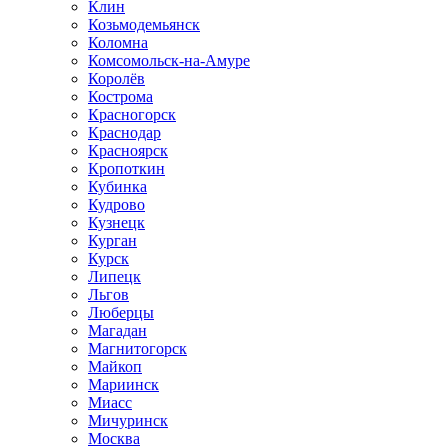
Клин
Козьмодемьянск
Коломна
Комсомольск-на-Амуре
Королёв
Кострома
Красногорск
Краснодар
Красноярск
Кропоткин
Кубинка
Кудрово
Кузнецк
Курган
Курск
Липецк
Льгов
Люберцы
Магадан
Магнитогорск
Майкоп
Мариинск
Миасс
Мичуринск
Москва