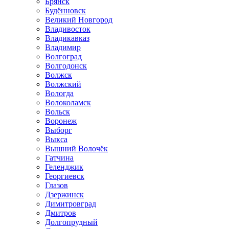
Брянск
Будённовск
Великий Новгород
Владивосток
Владикавказ
Владимир
Волгоград
Волгодонск
Волжск
Волжский
Вологда
Волоколамск
Вольск
Воронеж
Выборг
Выкса
Вышний Волочёк
Гатчина
Геленджик
Георгиевск
Глазов
Дзержинск
Димитровград
Дмитров
Долгопрудный