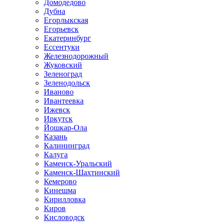
Домодедово
Дубна
Егорлыкская
Егорьевск
Екатеринбург
Ессентуки
Железнодорожный
Жуковский
Зеленоград
Зеленодольск
Иваново
Ивантеевка
Ижевск
Иркутск
Йошкар-Ола
Казань
Калининград
Калуга
Каменск-Уральский
Каменск-Шахтинский
Кемерово
Кинешма
Кирилловка
Киров
Кисловодск