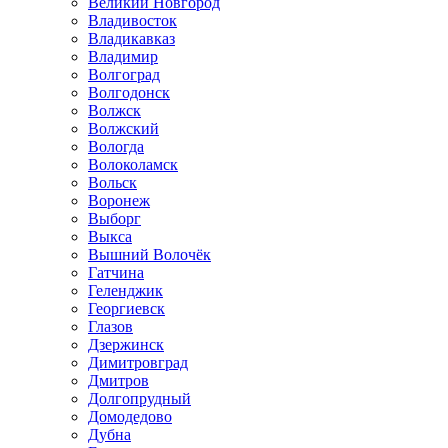
Великий Новгород
Владивосток
Владикавказ
Владимир
Волгоград
Волгодонск
Волжск
Волжский
Вологда
Волоколамск
Вольск
Воронеж
Выборг
Выкса
Вышний Волочёк
Гатчина
Геленджик
Георгиевск
Глазов
Дзержинск
Димитровград
Дмитров
Долгопрудный
Домодедово
Дубна