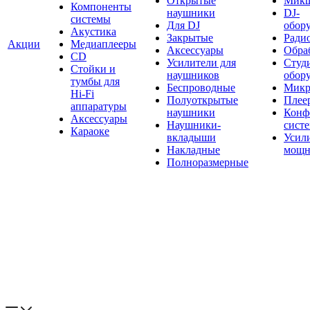
Открытые
Мик
Компоненты
наушники
DJ-
системы
Для DJ
обор
Акустика
Закрытые
Ради
Акции
Медиаплееры
Аксессуары
Обраб
CD
Усилители для
Студ
Стойки и
наушников
обор
тумбы для
Беспроводные
Микр
Hi-Fi
Полуоткрытые
Плее
аппаратуры
наушники
Конф
Аксессуары
Наушники-
сист
Караоке
вкладыши
Усил
Накладные
мощн
Полноразмерные