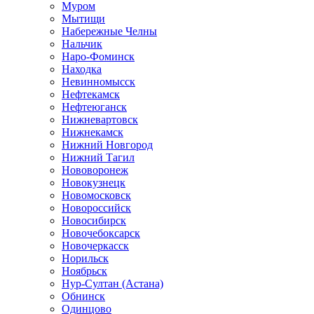
Муром
Мытищи
Набережные Челны
Нальчик
Наро-Фоминск
Находка
Невинномысск
Нефтекамск
Нефтеюганск
Нижневартовск
Нижнекамск
Нижний Новгород
Нижний Тагил
Нововоронеж
Новокузнецк
Новомосковск
Новороссийск
Новосибирск
Новочебоксарск
Новочеркасск
Норильск
Ноябрьск
Нур-Султан (Астана)
Обнинск
Одинцово