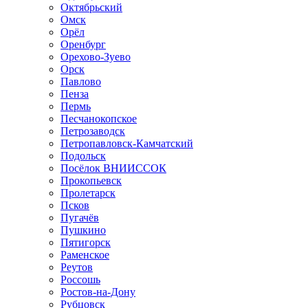
Октябрьский
Омск
Орёл
Оренбург
Орехово-Зуево
Орск
Павлово
Пенза
Пермь
Песчанокопское
Петрозаводск
Петропавловск-Камчатский
Подольск
Посёлок ВНИИССОК
Прокопьевск
Пролетарск
Псков
Пугачёв
Пушкино
Пятигорск
Раменское
Реутов
Россошь
Ростов-на-Дону
Рубцовск