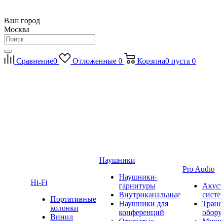
Ваш город
Москва
Сравнение
0
Отложенные
0
Корзина
0
пуста
0
Наушники
Pro Audio
Наушники-
Hi-Fi
гарнитуры
Акус
Внутриканальные
сист
Портативные
Наушники для
Тран
колонки
конференций
обор
Винил