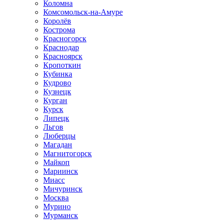
Коломна
Комсомольск-на-Амуре
Королёв
Кострома
Красногорск
Краснодар
Красноярск
Кропоткин
Кубинка
Кудрово
Кузнецк
Курган
Курск
Липецк
Льгов
Люберцы
Магадан
Магнитогорск
Майкоп
Мариинск
Миасс
Мичуринск
Москва
Мурино
Мурманск