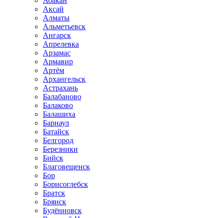
Абакан
Аксай
Алматы
Альметьевск
Ангарск
Апрелевка
Арзамас
Армавир
Артём
Архангельск
Астрахань
Балабаново
Балаково
Балашиха
Барнаул
Батайск
Белгород
Березники
Бийск
Благовещенск
Бор
Борисоглебск
Братск
Брянск
Будённовск