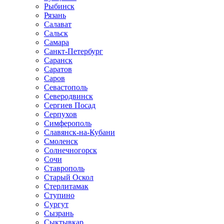
Рыбинск
Рязань
Салават
Сальск
Самара
Санкт-Петербург
Саранск
Саратов
Саров
Севастополь
Северодвинск
Сергиев Посад
Серпухов
Симферополь
Славянск-на-Кубани
Смоленск
Солнечногорск
Сочи
Ставрополь
Старый Оскол
Стерлитамак
Ступино
Сургут
Сызрань
Сыктывкар