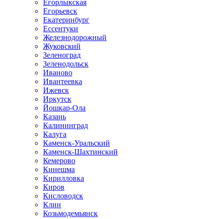
Егорлыкская
Егорьевск
Екатеринбург
Ессентуки
Железнодорожный
Жуковский
Зеленоград
Зеленодольск
Иваново
Ивантеевка
Ижевск
Иркутск
Йошкар-Ола
Казань
Калининград
Калуга
Каменск-Уральский
Каменск-Шахтинский
Кемерово
Кинешма
Кирилловка
Киров
Кисловодск
Клин
Козьмодемьянск