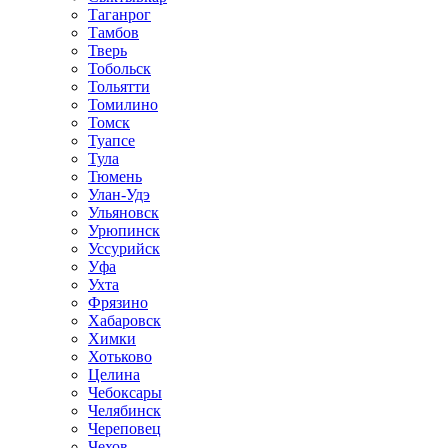
Таганрог
Тамбов
Тверь
Тобольск
Тольятти
Томилино
Томск
Туапсе
Тула
Тюмень
Улан-Удэ
Ульяновск
Урюпинск
Уссурийск
Уфа
Ухта
Фрязино
Хабаровск
Химки
Хотьково
Целина
Чебоксары
Челябинск
Череповец
Чехов