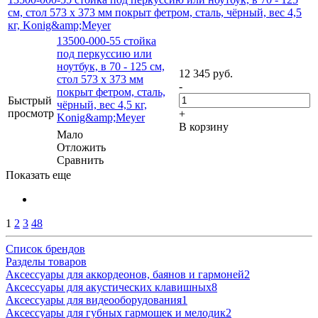
cм, стол 573 x 373 мм покрыт фетром, сталь, чёрный, вес 4,5
кг, Konig&amp;Meyer
13500-000-55 стойка
под перкуссию или
ноутбук, в 70 - 125 cм,
12 345
руб.
стол 573 x 373 мм
-
покрыт фетром, сталь,
Быстрый
чёрный, вес 4,5 кг,
просмотр
+
Konig&amp;Meyer
В корзину
Мало
Отложить
Сравнить
Показать еще
1
2
3
48
Список брендов
Разделы товаров
Аксессуары для аккордеонов, баянов и гармоней
2
Аксессуары для акустических клавишных
8
Аксессуары для видеооборудования
1
Аксессуары для губных гармошек и мелодик
2