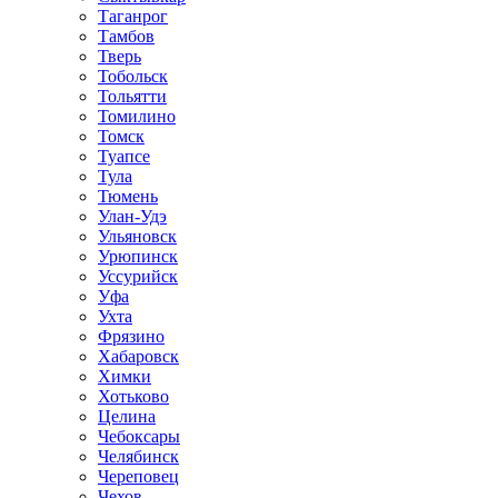
Таганрог
Тамбов
Тверь
Тобольск
Тольятти
Томилино
Томск
Туапсе
Тула
Тюмень
Улан-Удэ
Ульяновск
Урюпинск
Уссурийск
Уфа
Ухта
Фрязино
Хабаровск
Химки
Хотьково
Целина
Чебоксары
Челябинск
Череповец
Чехов