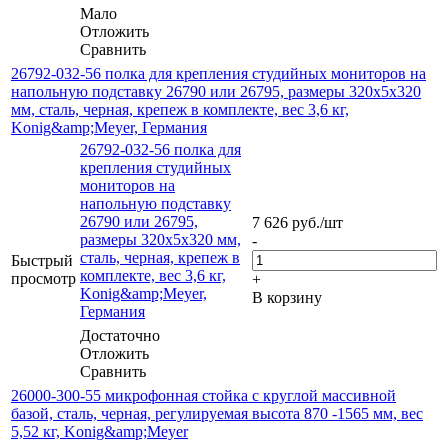
Мало
Отложить
Сравнить
26792-032-56 полка для крепления студийных мониторов на
напольную подставку 26790 или 26795, размеры 320х5х320
мм, сталь, черная, крепеж в комплекте, вес 3,6 кг,
Konig&amp;Meyer, Германия
26792-032-56 полка для
крепления студийных
мониторов на
напольную подставку
26790 или 26795,
7 626
руб.
/шт
размеры 320х5х320 мм,
-
сталь, черная, крепеж в
Быстрый
комплекте, вес 3,6 кг,
просмотр
+
Konig&amp;Meyer,
В корзину
Германия
Достаточно
Отложить
Сравнить
26000-300-55 микрофонная стойка с круглой массивной
базой, сталь, черная, регулируемая высота 870 -1565 мм, вес
5,52 кг, Konig&amp;Meyer