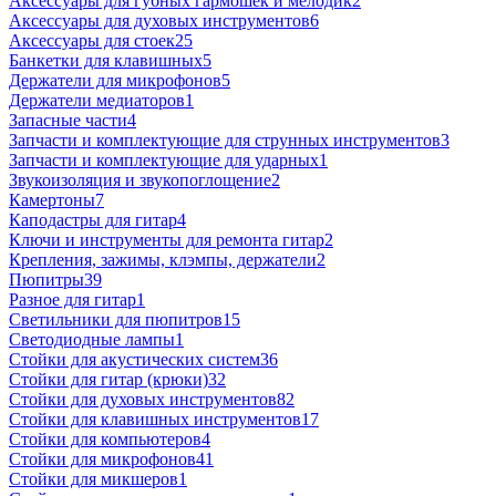
Аксессуары для губных гармошек и мелодик
2
Аксессуары для духовых инструментов
6
Аксессуары для стоек
25
Банкетки для клавишных
5
Держатели для микрофонов
5
Держатели медиаторов
1
Запасные части
4
Запчасти и комплектующие для струнных инструментов
3
Запчасти и комплектующие для ударных
1
Звукоизоляция и звукопоглощение
2
Камертоны
7
Каподастры для гитар
4
Ключи и инструменты для ремонта гитар
2
Крепления, зажимы, клэмпы, держатели
2
Пюпитры
39
Разное для гитар
1
Светильники для пюпитров
15
Светодиодные лампы
1
Стойки для акустических систем
36
Стойки для гитар (крюки)
32
Стойки для духовых инструментов
82
Стойки для клавишных инструментов
17
Стойки для компьютеров
4
Стойки для микрофонов
41
Стойки для микшеров
1