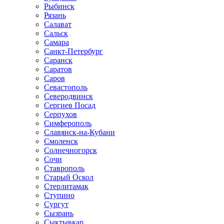
Рыбинск
Рязань
Салават
Сальск
Самара
Санкт-Петербург
Саранск
Саратов
Саров
Севастополь
Северодвинск
Сергиев Посад
Серпухов
Симферополь
Славянск-на-Кубани
Смоленск
Солнечногорск
Сочи
Ставрополь
Старый Оскол
Стерлитамак
Ступино
Сургут
Сызрань
Сыктывкар