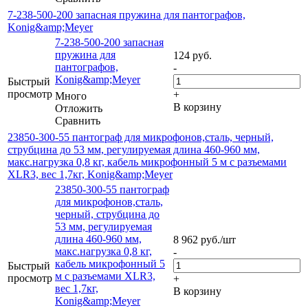
7-238-500-200 запасная пружина для пантографов,
Konig&amp;Meyer
7-238-500-200 запасная
пружина для
124
руб.
пантографов,
-
Konig&amp;Meyer
Быстрый
просмотр
+
Много
В корзину
Отложить
Сравнить
23850-300-55 пантограф для микрофонов,сталь, черный,
струбцина до 53 мм, регулируемая длина 460-960 мм,
макс.нагрузка 0,8 кг, кабель микрофонный 5 м с разъемами
XLR3, вес 1,7кг, Konig&amp;Meyer
23850-300-55 пантограф
для микрофонов,сталь,
черный, струбцина до
53 мм, регулируемая
длина 460-960 мм,
8 962
руб.
/шт
макс.нагрузка 0,8 кг,
-
кабель микрофонный 5
Быстрый
м с разъемами XLR3,
просмотр
+
вес 1,7кг,
В корзину
Konig&amp;Meyer