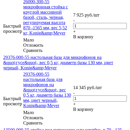
26000-300-55
микрофонная стойка с
круглой массивной
7 925
руб.
/шт
базой, сталь, черная,
-
регулируемая высота
Быстрый
870 -1565 мм, вес 5,52
просмотр
+
кг, Konig&amp;Meyer
В корзину
Мало
Отложить
Сравнить
29376-000-55 настольная база для микрофонов на
&quot;гусе&quot;, вес 0,5 кг, диаметр базы 130 мм, цвет
черный, Konig&amp;Meyer
29376-000-55
настольная база для
микрофонов на
14 345
руб.
/шт
&quot;гусе&quot;, вес
-
0,5 кг, диаметр базы 130
Быстрый
мм, цвет черный,
просмотр
+
Konig&amp;Meyer
В корзину
Мало
Отложить
Сравнить
13500-000-55 стойка под перкуссию или ноутбук, в 70 - 125