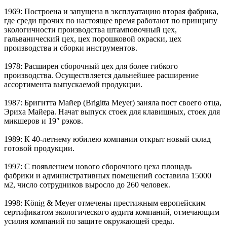
1969: Построена и запущена в эксплуатацию вторая фабрика,
где среди прочих по настоящее время работают по принципу
экологичности производства штамповочный цех,
гальванический цех, цех порошковой окраски, цех
производства и сборки инструментов.
1978: Расширен сборочный цех для более гибкого
производства. Осуществляется дальнейшее расширение
ассортимента выпускаемой продукции.
1987: Бригитта Майер (Brigitta Meyer) заняла пост своего отца,
Эриха Майера. Начат выпуск стоек для клавишных, стоек для
микшеров и 19″ рэков.
1989: К 40-летнему юбилею компании открыт новый склад
готовой продукции.
1997: С появлением нового сборочного цеха площадь
фабрики и административных помещений составила 15000
м2, число сотрудников выросло до 260 человек.
1998: König & Meyer отмечены престижным европейским
сертификатом экологического аудита компаний, отмечающим
усилия компаний по защите окружающей среды.