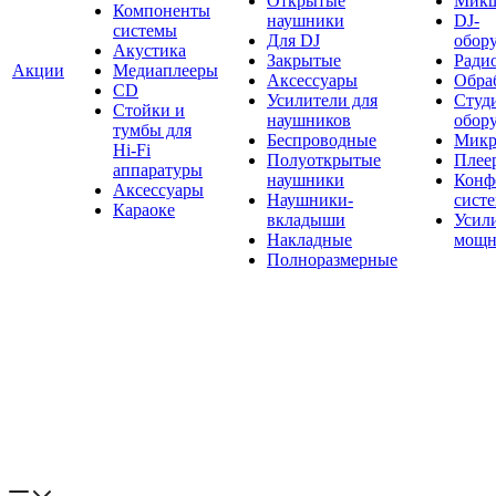
Открытые
Мик
Компоненты
наушники
DJ-
системы
Для DJ
обор
Акустика
Закрытые
Ради
Акции
Медиаплееры
Аксессуары
Обраб
CD
Усилители для
Студ
Стойки и
наушников
обор
тумбы для
Беспроводные
Микр
Hi-Fi
Полуоткрытые
Плее
аппаратуры
наушники
Конф
Аксессуары
Наушники-
сист
Караоке
вкладыши
Усил
Накладные
мощн
Полноразмерные