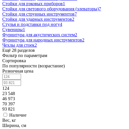
Стойки для рэковых приборов
1
Стойки для светового оборудования (элеваторы)
7
Стойки для струнных инструментов
7
Стойки для ударных инструментов
2
Стулья и подставки под ногу
4
Сувениры
1
Фурнитура для акустических систем
2
Фурнитура для народных инструментов
2
Чехлы для стоек
2
Ещё 28 разделов
Фильтр по параметрам
Сортировка
По популярности (возрастание)
Розничная цена
124
23 548
46 973
70 397
93 821
Наличие
Вес, кг
Ширина, см