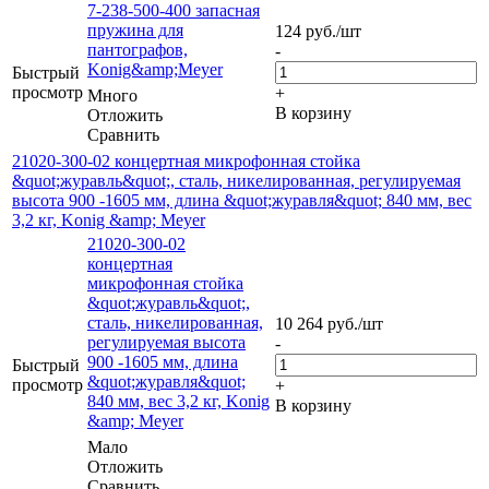
7-238-500-400 запасная
пружина для
124
руб.
/шт
пантографов,
-
Konig&amp;Meyer
Быстрый
просмотр
+
Много
В корзину
Отложить
Сравнить
21020-300-02 концертная микрофонная стойка
&quot;журавль&quot;, сталь, никелированная, регулируемая
высота 900 -1605 мм, длина &quot;журавля&quot; 840 мм, вес
3,2 кг, Konig &amp; Meyer
21020-300-02
концертная
микрофонная стойка
&quot;журавль&quot;,
сталь, никелированная,
10 264
руб.
/шт
регулируемая высота
-
900 -1605 мм, длина
Быстрый
&quot;журавля&quot;
просмотр
+
840 мм, вес 3,2 кг, Konig
В корзину
&amp; Meyer
Мало
Отложить
Сравнить