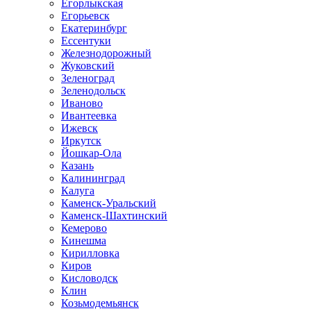
Егорлыкская
Егорьевск
Екатеринбург
Ессентуки
Железнодорожный
Жуковский
Зеленоград
Зеленодольск
Иваново
Ивантеевка
Ижевск
Иркутск
Йошкар-Ола
Казань
Калининград
Калуга
Каменск-Уральский
Каменск-Шахтинский
Кемерово
Кинешма
Кирилловка
Киров
Кисловодск
Клин
Козьмодемьянск