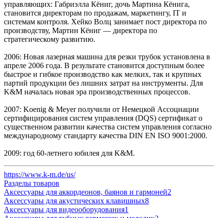
управляющих: Габриэлла Кёниг, дочь Мартина Кёнига,
становится директорам по продажам, маркетингу, IT и
системам контроля. Хейко Волц занимает пост директора по
производству, Мартин Кёниг — директора по
стратегическому развитию.
2006: Новая лазерная машина для резки трубок установлена в
апреле 2006 года. В результате становится доступным более
быстрое и гибкое производство как мелких, так и крупных
партий продукции без лишних затрат на инструменты. Для
K&M началась новая эра производственных процессов.
2007: Koenig & Meyer получили от Немецкой Ассоциации
сертифицирования систем управления (DQS) сертификат о
существенном развитии качества систем управления согласно
международному стандарту качества DIN EN ISO 9001:2000.
2009: год 60-летнего юбилея для K&M.
https://www.k-m.de/us/
Разделы товаров
Аксессуары для аккордеонов, баянов и гармоней
2
Аксессуары для акустических клавишных
8
Аксессуары для видеооборудования
1