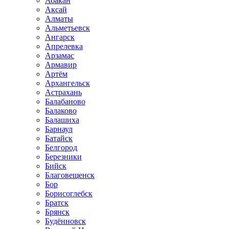
Абакан
Аксай
Алматы
Альметьевск
Ангарск
Апрелевка
Арзамас
Армавир
Артём
Архангельск
Астрахань
Балабаново
Балаково
Балашиха
Барнаул
Батайск
Белгород
Березники
Бийск
Благовещенск
Бор
Борисоглебск
Братск
Брянск
Будённовск