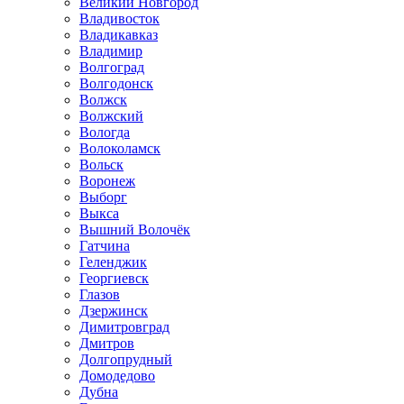
Великий Новгород
Владивосток
Владикавказ
Владимир
Волгоград
Волгодонск
Волжск
Волжский
Вологда
Волоколамск
Вольск
Воронеж
Выборг
Выкса
Вышний Волочёк
Гатчина
Геленджик
Георгиевск
Глазов
Дзержинск
Димитровград
Дмитров
Долгопрудный
Домодедово
Дубна