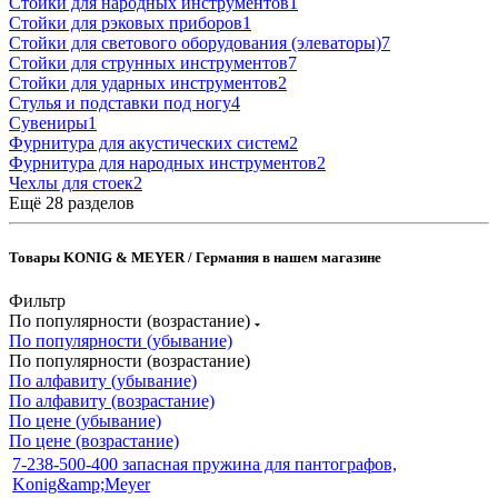
Стойки для народных инструментов
1
Стойки для рэковых приборов
1
Стойки для светового оборудования (элеваторы)
7
Стойки для струнных инструментов
7
Стойки для ударных инструментов
2
Стулья и подставки под ногу
4
Сувениры
1
Фурнитура для акустических систем
2
Фурнитура для народных инструментов
2
Чехлы для стоек
2
Ещё 28 разделов
Товары KONIG & MEYER / Германия в нашем магазине
Фильтр
По популярности (возрастание)
По популярности (убывание)
По популярности (возрастание)
По алфавиту (убывание)
По алфавиту (возрастание)
По цене (убывание)
По цене (возрастание)
7-238-500-400 запасная пружина для пантографов,
Konig&amp;Meyer