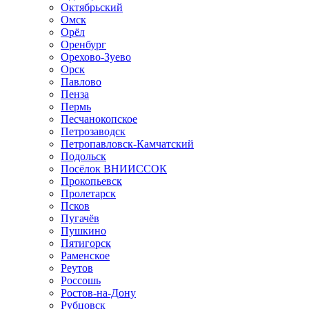
Октябрьский
Омск
Орёл
Оренбург
Орехово-Зуево
Орск
Павлово
Пенза
Пермь
Песчанокопское
Петрозаводск
Петропавловск-Камчатский
Подольск
Посёлок ВНИИССОК
Прокопьевск
Пролетарск
Псков
Пугачёв
Пушкино
Пятигорск
Раменское
Реутов
Россошь
Ростов-на-Дону
Рубцовск