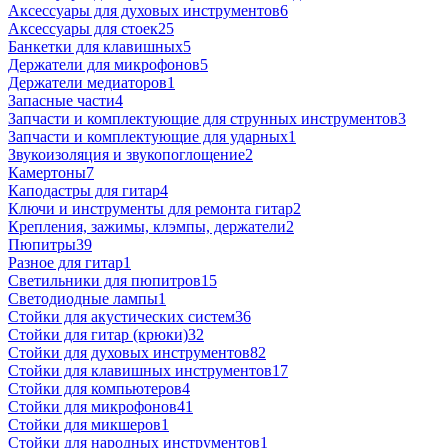
Аксессуары для духовых инструментов
6
Аксессуары для стоек
25
Банкетки для клавишных
5
Держатели для микрофонов
5
Держатели медиаторов
1
Запасные части
4
Запчасти и комплектующие для струнных инструментов
3
Запчасти и комплектующие для ударных
1
Звукоизоляция и звукопоглощение
2
Камертоны
7
Каподастры для гитар
4
Ключи и инструменты для ремонта гитар
2
Крепления, зажимы, клэмпы, держатели
2
Пюпитры
39
Разное для гитар
1
Светильники для пюпитров
15
Светодиодные лампы
1
Стойки для акустических систем
36
Стойки для гитар (крюки)
32
Стойки для духовых инструментов
82
Стойки для клавишных инструментов
17
Стойки для компьютеров
4
Стойки для микрофонов
41
Стойки для микшеров
1
Стойки для народных инструментов
1