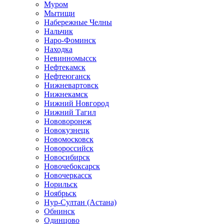
Муром
Мытищи
Набережные Челны
Нальчик
Наро-Фоминск
Находка
Невинномысск
Нефтекамск
Нефтеюганск
Нижневартовск
Нижнекамск
Нижний Новгород
Нижний Тагил
Нововоронеж
Новокузнецк
Новомосковск
Новороссийск
Новосибирск
Новочебоксарск
Новочеркасск
Норильск
Ноябрьск
Нур-Султан (Астана)
Обнинск
Одинцово