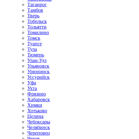
Таганрог
Тамбов
Тверь
Тобольск
Тольятти
Томилино
Томск
Туапсе
Тула
Тюмень
Улан-Удэ
Ульяновск
Урюпинск
Уссурийск
Уфа
Ухта
Фрязино
Хабаровск
Химки
Хотьково
Целина
Чебоксары
Челябинск
Череповец
Чехов