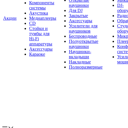
Открытые
Мик
Компоненты
наушники
DJ-
системы
Для DJ
обор
Акустика
Закрытые
Ради
Акции
Медиаплееры
Аксессуары
Обраб
CD
Усилители для
Студ
Стойки и
наушников
обор
тумбы для
Беспроводные
Микр
Hi-Fi
Полуоткрытые
Плее
аппаратуры
наушники
Конф
Аксессуары
Наушники-
сист
Караоке
вкладыши
Усил
Накладные
мощн
Полноразмерные