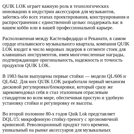
QUIK LOK играет важную роль в технологических
инновациях в индустрии аксессуаров для музыкантов,
заботясь обо всех этапах проектирования, конструирования и
распространения с единственной целью: поддержать вас в
вашем хобби или в вашей профессиональной карьере.
Расположенная между Кастельфидардо и Реканати, в самом
сердце итальянского музыкального квартала, компания QUIK
LOK входит в число мировых лидеров в сегменте стоек для
клавишных инструментов, имея многочисленные награды,
подтверждающие оригинальность, надежность и точность
продуктов QUIK LOK.
В 1983 были выпущены первые стойки — модели QL/606 и
QL/642. Для них QUIK LOK разработали первый механизм
дисковой регулировки/блокировки, который сразу же
зарекомендовал себя и стал эталонным отраслевым
стандартом во всем мире, обеспечивая простую и удобную
установку стойки и регулировку ее высоты.
Во второй половине 80-х годов Quik Lok представляет
DQL/15: микрофонную стойку-треногу с эргономичной
кривизной. Революционный продукт того времени,
уникальный на рынке аксессуаров для музыкальных