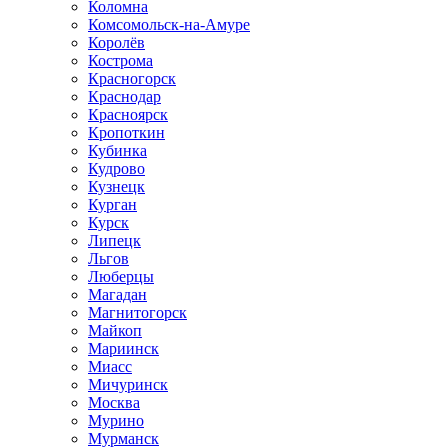
Коломна
Комсомольск-на-Амуре
Королёв
Кострома
Красногорск
Краснодар
Красноярск
Кропоткин
Кубинка
Кудрово
Кузнецк
Курган
Курск
Липецк
Льгов
Люберцы
Магадан
Магнитогорск
Майкоп
Мариинск
Миасс
Мичуринск
Москва
Мурино
Мурманск