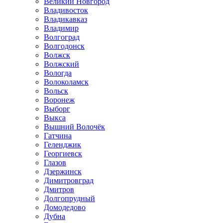
Великий Новгород
Владивосток
Владикавказ
Владимир
Волгоград
Волгодонск
Волжск
Волжский
Вологда
Волоколамск
Вольск
Воронеж
Выборг
Выкса
Вышний Волочёк
Гатчина
Геленджик
Георгиевск
Глазов
Дзержинск
Димитровград
Дмитров
Долгопрудный
Домодедово
Дубна