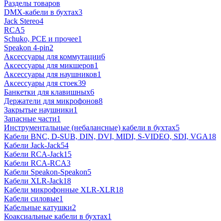
Разделы товаров
DMX-кабели в бухтах
3
Jack Stereo
4
RCA
5
Schuko, PCE и прочее
1
Speakon 4-pin
2
Аксессуары для коммутации
6
Аксессуары для микшеров
1
Аксессуары для наушников
1
Аксессуары для стоек
39
Банкетки для клавишных
6
Держатели для микрофонов
8
Закрытые наушники
1
Запасные части
1
Инструментальные (небалансные) кабели в бухтах
5
Кабели BNC, D-SUB, DIN, DVI, MIDI, S-VIDEO, SDI, VGA
18
Кабели Jack-Jack
54
Кабели RCA-Jack
15
Кабели RCA-RCA
3
Кабели Speakon-Speakon
5
Кабели XLR-Jack
18
Кабели микрофонные XLR-XLR
18
Кабели силовые
1
Кабельные катушки
2
Коаксиальные кабели в бухтах
1