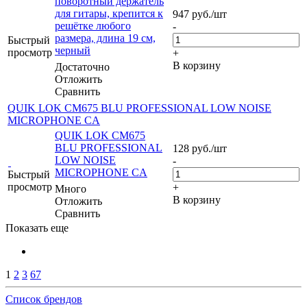
поворотный держатель
для гитары, крепится к
947
руб.
/шт
решётке любого
-
размера, длина 19 см,
Быстрый
черный
просмотр
+
В корзину
Достаточно
Отложить
Сравнить
QUIK LOK CM675 BLU PROFESSIONAL LOW NOISE
MICROPHONE CA
QUIK LOK CM675
BLU PROFESSIONAL
128
руб.
/шт
LOW NOISE
-
MICROPHONE CA
Быстрый
просмотр
+
Много
В корзину
Отложить
Сравнить
Показать еще
1
2
3
67
Список брендов