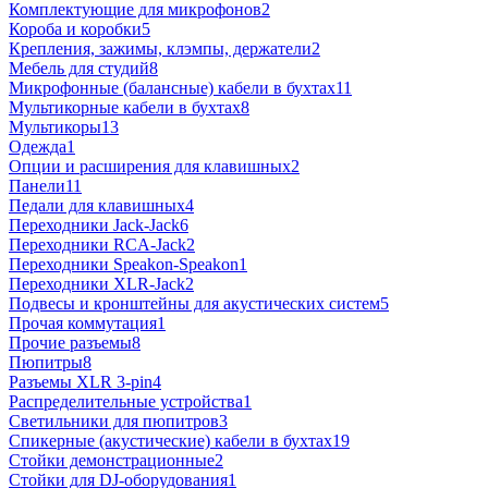
Комплектующие для микрофонов
2
Короба и коробки
5
Крепления, зажимы, клэмпы, держатели
2
Мебель для студий
8
Микрофонные (балансные) кабели в бухтах
11
Мультикорные кабели в бухтах
8
Мультикоры
13
Одежда
1
Опции и расширения для клавишных
2
Панели
11
Педали для клавишных
4
Переходники Jack-Jack
6
Переходники RCA-Jack
2
Переходники Speakon-Speakon
1
Переходники XLR-Jack
2
Подвесы и кронштейны для акустических систем
5
Прочая коммутация
1
Прочие разъемы
8
Пюпитры
8
Разъемы XLR 3-pin
4
Распределительные устройства
1
Светильники для пюпитров
3
Спикерные (акустические) кабели в бухтах
19
Стойки демонстрационные
2
Стойки для DJ-оборудования
1