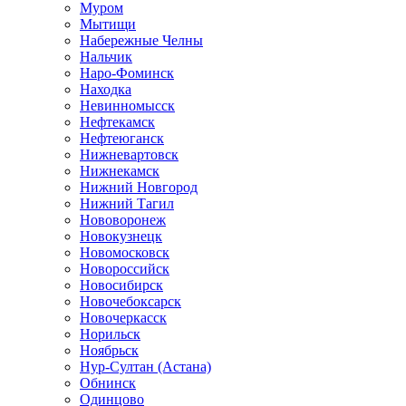
Муром
Мытищи
Набережные Челны
Нальчик
Наро-Фоминск
Находка
Невинномысск
Нефтекамск
Нефтеюганск
Нижневартовск
Нижнекамск
Нижний Новгород
Нижний Тагил
Нововоронеж
Новокузнецк
Новомосковск
Новороссийск
Новосибирск
Новочебоксарск
Новочеркасск
Норильск
Ноябрьск
Нур-Султан (Астана)
Обнинск
Одинцово