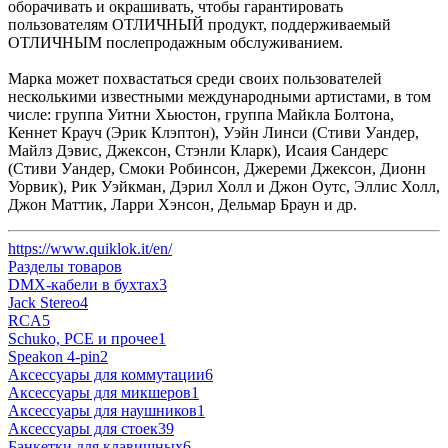
оборачивать и окрашивать, чтобы гарантировать
пользователям ОТЛИЧНЫЙ продукт, поддерживаемый
ОТЛИЧНЫМ послепродажным обслуживанием.
Марка может похвастаться среди своих пользователей
несколькими известными международными артистами, в том
числе: группа Уитни Хьюстон, группа Майкла Болтона,
Кеннет Крауч (Эрик Клэптон), Уэйн Линси (Стиви Уандер,
Майлз Дэвис, Джексон, Стэнли Кларк), Исаия Сандерс
(Стиви Уандер, Смоки Робинсон, Джереми Джексон, Дионн
Уорвик), Рик Уэйкман, Дэрил Холл и Джон Оутс, Эллис Холл,
Джон Маттик, Ларри Хэнсон, Дельмар Браун и др.
https://www.quiklok.it/en/
Разделы товаров
DMX-кабели в бухтах
3
Jack Stereo
4
RCA
5
Schuko, PCE и прочее
1
Speakon 4-pin
2
Аксессуары для коммутации
6
Аксессуары для микшеров
1
Аксессуары для наушников
1
Аксессуары для стоек
39
Банкетки для клавишных
6