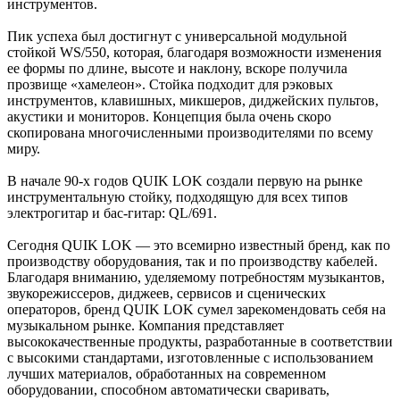
инструментов.
Пик успеха был достигнут с универсальной модульной
стойкой WS/550, которая, благодаря возможности изменения
ее формы по длине, высоте и наклону, вскоре получила
прозвище «хамелеон». Стойка подходит для рэковых
инструментов, клавишных, микшеров, диджейских пультов,
акустики и мониторов. Концепция была очень скоро
скопирована многочисленными производителями по всему
миру.
В начале 90-х годов QUIK LOK создали первую на рынке
инструментальную стойку, подходящую для всех типов
электрогитар и бас-гитар: QL/691.
Сегодня QUIK LOK — это всемирно известный бренд, как по
производству оборудования, так и по производству кабелей.
Благодаря вниманию, уделяемому потребностям музыкантов,
звукорежиссеров, диджеев, сервисов и сценических
операторов, бренд QUIK LOK сумел зарекомендовать себя на
музыкальном рынке. Компания представляет
высококачественные продукты, разработанные в соответствии
с высокими стандартами, изготовленные с использованием
лучших материалов, обработанных на современном
оборудовании, способном автоматически сваривать,