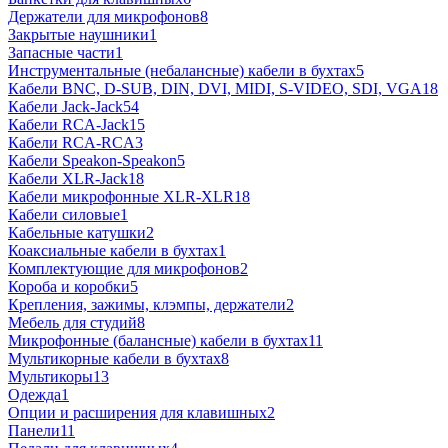
Держатели для микрофонов
8
Закрытые наушники
1
Запасные части
1
Инструментальные (небалансные) кабели в бухтах
5
Кабели BNC, D-SUB, DIN, DVI, MIDI, S-VIDEO, SDI, VGA
18
Кабели Jack-Jack
54
Кабели RCA-Jack
15
Кабели RCA-RCA
3
Кабели Speakon-Speakon
5
Кабели XLR-Jack
18
Кабели микрофонные XLR-XLR
18
Кабели силовые
1
Кабельные катушки
2
Коаксиальные кабели в бухтах
1
Комплектующие для микрофонов
2
Короба и коробки
5
Крепления, зажимы, клэмпы, держатели
2
Мебель для студий
8
Микрофонные (балансные) кабели в бухтах
11
Мультикорные кабели в бухтах
8
Мультикоры
13
Одежда
1
Опции и расширения для клавишных
2
Панели
11