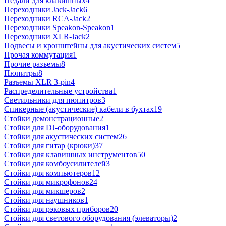
Педали для клавишных
4
Переходники Jack-Jack
6
Переходники RCA-Jack
2
Переходники Speakon-Speakon
1
Переходники XLR-Jack
2
Подвесы и кронштейны для акустических систем
5
Прочая коммутация
1
Прочие разъемы
8
Пюпитры
8
Разъемы XLR 3-pin
4
Распределительные устройства
1
Светильники для пюпитров
3
Спикерные (акустические) кабели в бухтах
19
Стойки демонстрационные
2
Стойки для DJ-оборудования
1
Стойки для акустических систем
26
Стойки для гитар (крюки)
37
Стойки для клавишных инструментов
50
Стойки для комбоусилителей
3
Стойки для компьютеров
12
Стойки для микрофонов
24
Стойки для микшеров
2
Стойки для наушников
1
Стойки для рэковых приборов
20
Стойки для светового оборудования (элеваторы)
2