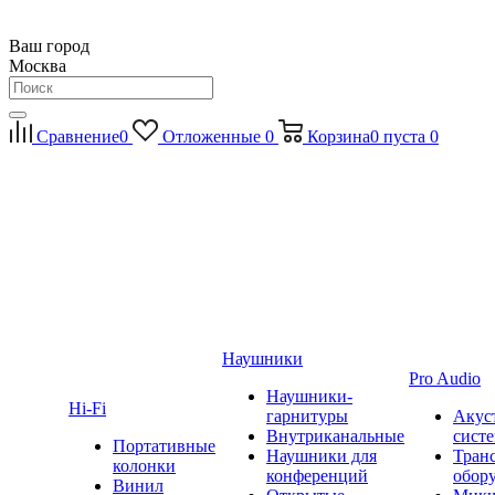
Ваш город
Москва
Сравнение
0
Отложенные
0
Корзина
0
пуста
0
Наушники
Pro Audio
Наушники-
Hi-Fi
гарнитуры
Акус
Внутриканальные
сист
Портативные
Наушники для
Тран
колонки
конференций
обор
Винил