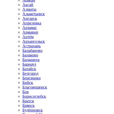
Абакан
Аксай
Алматы
Альметьевск
Ангарск
Апрелевка
Арзамас
Армавир
Артём
Архангельск
Астрахань
Балабаново
Балаково
Балашиха
Барнаул
Батайск
Белгород
Березники
Бийск
Благовещенск
Бор
Борисоглебск
Братск
Брянск
Будённовск