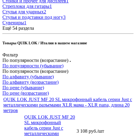
Стойки и прочее для дисплеев
1
Стреплоки для гитары
1
Стулья для ударных
2
Стулья и подставки под ногу
3
Сувениры
1
Ещё 54 раздела
Товары QUIK LOK / Италия в нашем магазине
Фильтр
По популярности (возрастание)
По популярности (убывание)
По популярности (возрастание)
По алфавиту (убывание)
По алфавиту (возрастание)
По цене (убывание)
По цене (возрастание)
QUIK LOK JUST MF 20 SL микрофонный кабель серии Just с
металлическими разъемами XLR мама - XLR папа, длина 20
метров
QUIK LOK JUST MF 20
SL микрофонный
кабель серии Just с
3 108
руб.
/шт
металлическими