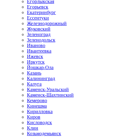
Егорлыкская
Егорьевск
Екатеринбург
Ессентуки
Железнодорожный
Жуковский
Зеленоград
Зеленодольск
Иваново
Ивантеевка
Ижевск
Иркутск
Йошкар-Ола
Казань
Калининград
Калуга
Каменск-Уральский
Каменск-Шахтинский
Кемерово
Кинешма
Кирилловка
Киров
Кисловодск
Клин
Козьмодемьянск