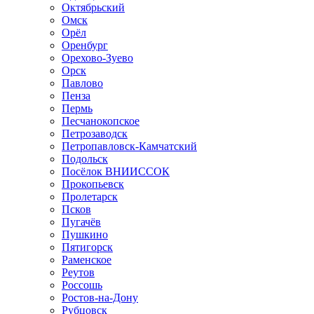
Октябрьский
Омск
Орёл
Оренбург
Орехово-Зуево
Орск
Павлово
Пенза
Пермь
Песчанокопское
Петрозаводск
Петропавловск-Камчатский
Подольск
Посёлок ВНИИССОК
Прокопьевск
Пролетарск
Псков
Пугачёв
Пушкино
Пятигорск
Раменское
Реутов
Россошь
Ростов-на-Дону
Рубцовск