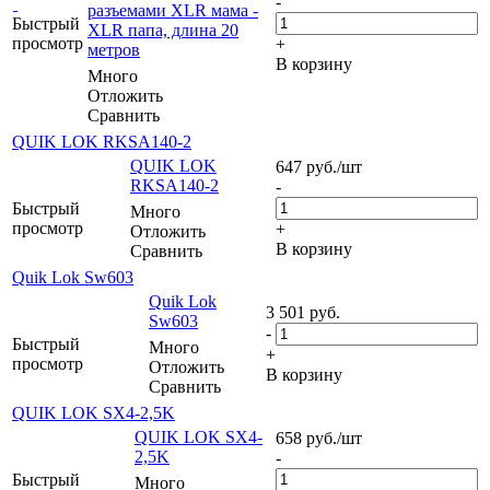
-
разъемами XLR мама -
Быстрый
XLR папа, длина 20
просмотр
+
метров
В корзину
Много
Отложить
Сравнить
QUIK LOK RKSA140-2
QUIK LOK
647
руб.
/шт
RKSA140-2
-
Быстрый
Много
просмотр
+
Отложить
В корзину
Сравнить
Quik Lok Sw603
Quik Lok
3 501
руб.
Sw603
-
Быстрый
Много
+
просмотр
Отложить
В корзину
Сравнить
QUIK LOK SX4-2,5K
QUIK LOK SX4-
658
руб.
/шт
2,5K
-
Быстрый
Много