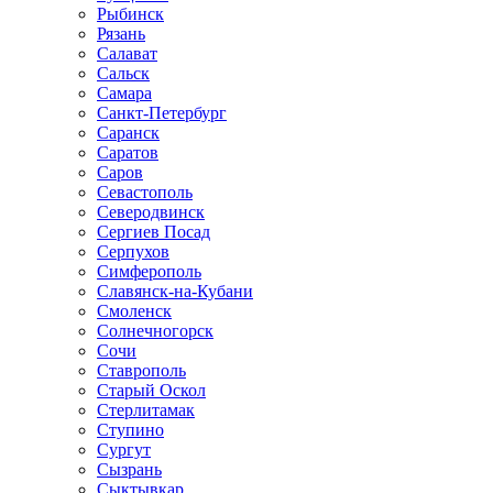
Рыбинск
Рязань
Салават
Сальск
Самара
Санкт-Петербург
Саранск
Саратов
Саров
Севастополь
Северодвинск
Сергиев Посад
Серпухов
Симферополь
Славянск-на-Кубани
Смоленск
Солнечногорск
Сочи
Ставрополь
Старый Оскол
Стерлитамак
Ступино
Сургут
Сызрань
Сыктывкар