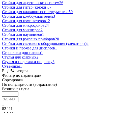
Стойки для акустических систем
26
Стойки для гитар (крюки)
37
Стойки для клавишных инструментов
50
Стойки для комбоусилителей
3
Стойки для компьютеров
12
Стойки для микрофонов
24
Стойки для микшеров
2
Стойки для наушников
1
Стойки для рэковых приборов
20
Стойки для светового оборудования (элеваторы)
2
Стойки и прочее для дисплеев
1
Стреплоки для гитары
1
Стулья для ударных
2
Стулья и подставки под ногу
3
Сувениры
1
Ещё 54 раздела
Фильтр по параметрам
Сортировка
По популярности (возрастание)
Розничная цена
1
82 111