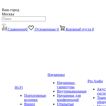
Ваш город
Москва
Сравнение
0
Отложенные
0
Корзина
0
пуста
0
Наушники
Pro Audio
Наушники-
гарнитуры
Hi-Fi
Акус
Внутриканальные
сист
Портативные
Наушники для
Тран
колонки
конференций
обор
Винил
Открытые