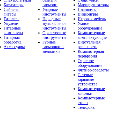
Электрогитары
баяны и
Смарт-часы
Бас-гитары
гармони
Маршрутизаторы
Сайлент-
Ударные
Планшеты
гитары
инструменты
Видеоигры
Гиталеле
Народные
Игровая мебель
Укулеле
музыкальные
Умное
Гитарные
инструменты
оборудование
комплекты
Оркестровые
Компьютерные
Гитарная
инструменты
комплектующие
обработка
Губные
Виртуальная
Аксессуары
гармошки и
реальность
мелодики
Компьютерная
периферия
Офисное
оборудование
Фитнес-браслеты
Сетевые
зарядные
устройства
Компьютерные
колонки
Компьютерные
столы
Телефоны