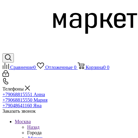
Сравнение
0
Отложенные
0
Корзина
0
0
Телефоны
+79068815551
Анна
+79068815550
Мария
+79048641160
Яна
Заказать звонок
Москва
Назад
Города