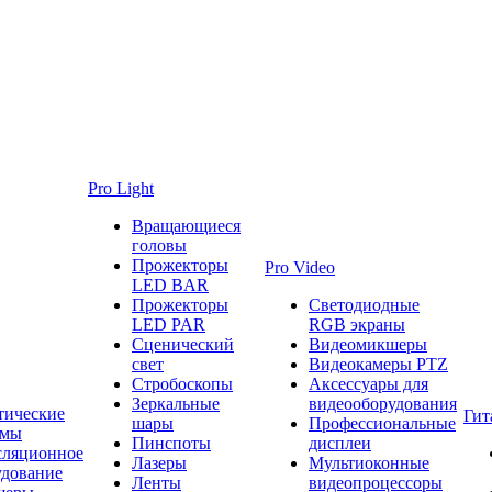
Pro Light
Вращающиеся
головы
Прожекторы
Pro Video
LED BAR
Прожекторы
Светодиодные
LED PAR
RGB экраны
Сценический
Видеомикшеры
свет
Видеокамеры PTZ
Стробоскопы
Аксессуары для
Зеркальные
видеооборудования
тические
Гит
шары
Профессиональные
емы
Пинспоты
дисплеи
сляционное
Лазеры
Мультиоконные
удование
Ленты
видеопроцессоры