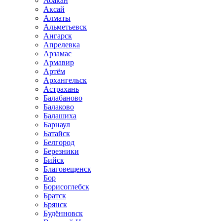
Абакан
Аксай
Алматы
Альметьевск
Ангарск
Апрелевка
Арзамас
Армавир
Артём
Архангельск
Астрахань
Балабаново
Балаково
Балашиха
Барнаул
Батайск
Белгород
Березники
Бийск
Благовещенск
Бор
Борисоглебск
Братск
Брянск
Будённовск