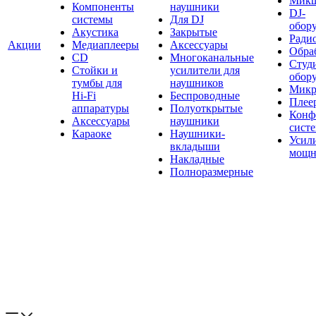
Мик
Компоненты
наушники
DJ-
системы
Для DJ
обор
Акустика
Закрытые
Ради
Акции
Медиаплееры
Аксессуары
Обраб
CD
Многоканальные
Студ
Стойки и
усилители для
обор
тумбы для
наушников
Микр
Hi-Fi
Беспроводные
Плее
аппаратуры
Полуоткрытые
Конф
Аксессуары
наушники
сист
Караоке
Наушники-
Усил
вкладыши
мощн
Накладные
Полноразмерные