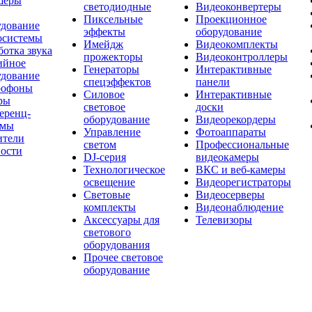
шеры
светодиодные
Видеоконвертеры
Пиксельные
Проекционное
удование
эффекты
оборудование
осистемы
Имейдж
Видеокомплекты
отка звука
прожекторы
Видеоконтроллеры
ийное
Генераторы
Интерактивные
удование
спецэффектов
панели
офоны
Силовое
Интерактивные
ры
световое
доски
еренц-
оборудование
Видеорекордеры
емы
Управление
Фотоаппараты
ители
светом
Профессиональные
ости
DJ-серия
видеокамеры
Технологическое
ВКС и веб-камеры
освещение
Видеорегистраторы
Световые
Видеосерверы
комплекты
Видеонаблюдение
Аксессуары для
Телевизоры
светового
оборудования
Прочее световое
оборудование