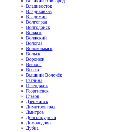
Великий Новгород
Владивосток
Владикавказ
Владимир
Волгоград
Волгодонск
Волжск
Волжский
Вологда
Волоколамск
Вольск
Воронеж
Выборг
Выкса
Вышний Волочёк
Гатчина
Геленджик
Георгиевск
Глазов
Дзержинск
Димитровград
Дмитров
Долгопрудный
Домодедово
Дубна