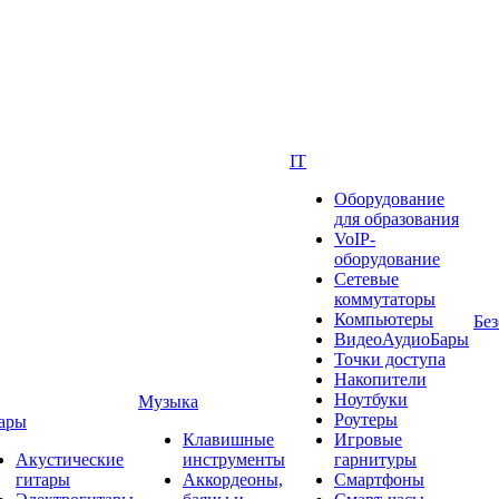
IT
Оборудование
для образования
VoIP-
оборудование
Сетевые
коммутаторы
Компьютеры
Без
ВидеоАудиоБары
Точки доступа
Накопители
Ноутбуки
Музыка
Роутеры
ары
Клавишные
Игровые
Акустические
инструменты
гарнитуры
гитары
Аккордеоны,
Смартфоны