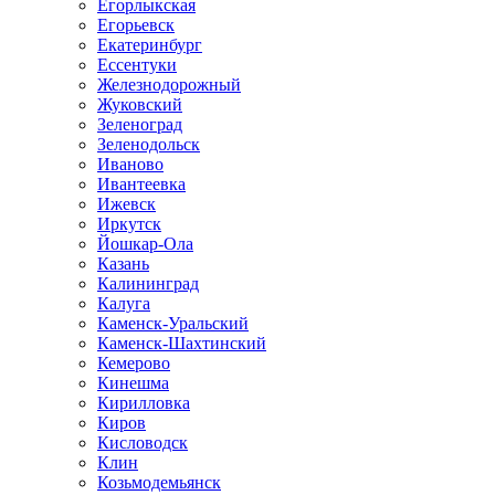
Егорлыкская
Егорьевск
Екатеринбург
Ессентуки
Железнодорожный
Жуковский
Зеленоград
Зеленодольск
Иваново
Ивантеевка
Ижевск
Иркутск
Йошкар-Ола
Казань
Калининград
Калуга
Каменск-Уральский
Каменск-Шахтинский
Кемерово
Кинешма
Кирилловка
Киров
Кисловодск
Клин
Козьмодемьянск