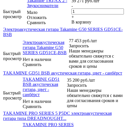
Takamine TRI-AX 2 -
39 271
руб.
/шт
Звукосниматели
-
Быстрый
Мало
просмотр
+
Отложить
В корзину
Сравнить
Электроакустическая гитара Takamine G50 SERIES GD51CE-
BSB
77 453
руб.
/шт
Электроакустическая
Запросить
гитара Takamine G50
Наши менеджеры
SERIES GD51CE-BSB
Быстрый
обязательно свяжутся с
просмотр
Нет в наличии
вами для согласования
Сравнить
сроков и цены
TAKAMINE GD51 BSB акустическая гитара, цвет - санбёрст
TAKAMINE GD51
35 200
руб.
/шт
BSB акустическая
Запросить
гитара, цвет -
Наши менеджеры
Быстрый
санбёрст
обязательно свяжутся с вами
просмотр
для согласования сроков и
Нет в наличии
цены
Сравнить
TAKAMINE PRO SERIES 5 P5DC электроакустическая
гитара типа DREADNOUGHT...
TAKAMINE PRO SERIES