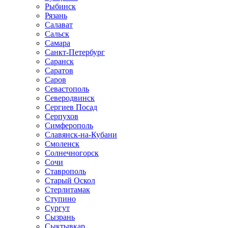
Рыбинск
Рязань
Салават
Сальск
Самара
Санкт-Петербург
Саранск
Саратов
Саров
Севастополь
Северодвинск
Сергиев Посад
Серпухов
Симферополь
Славянск-на-Кубани
Смоленск
Солнечногорск
Сочи
Ставрополь
Старый Оскол
Стерлитамак
Ступино
Сургут
Сызрань
Сыктывкар