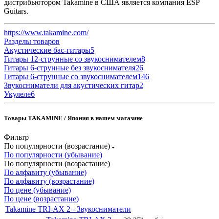
дистрибьютором Takamine в США является компания ESP
Guitars.
https://www.takamine.com/
Разделы товаров
Акустические бас-гитары
5
Гитары 12-струнные со звукоснимателем
8
Гитары 6-струнные без звукоснимателя
26
Гитары 6-струнные со звукоснимателем
146
Звукосниматели для акустических гитар
2
Укулеле
6
Товары TAKAMINE / Япония в нашем магазине
Фильтр
По популярности (возрастание)
По популярности (убывание)
По популярности (возрастание)
По алфавиту (убывание)
По алфавиту (возрастание)
По цене (убывание)
По цене (возрастание)
Takamine TRI-AX 2 - Звукосниматели