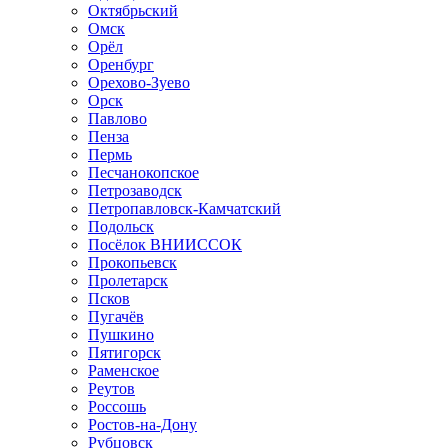
Октябрьский
Омск
Орёл
Оренбург
Орехово-Зуево
Орск
Павлово
Пенза
Пермь
Песчанокопское
Петрозаводск
Петропавловск-Камчатский
Подольск
Посёлок ВНИИССОК
Прокопьевск
Пролетарск
Псков
Пугачёв
Пушкино
Пятигорск
Раменское
Реутов
Россошь
Ростов-на-Дону
Рубцовск