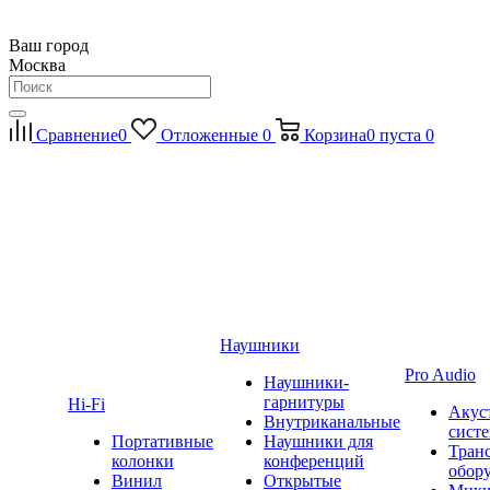
Ваш город
Москва
Сравнение
0
Отложенные
0
Корзина
0
пуста
0
Наушники
Pro Audio
Наушники-
гарнитуры
Hi-Fi
Акус
Внутриканальные
сист
Портативные
Наушники для
Тран
колонки
конференций
обор
Винил
Открытые