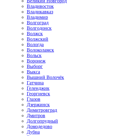
Великий Новгород
Владивосток
Владикавказ
Владимир
Волгоград
Волгодонск
Волжск
Волжский
Вологда
Волоколамск
Вольск
Воронеж
Выборг
Выкса
Вышний Волочёк
Гатчина
Геленджик
Георгиевск
Глазов
Дзержинск
Димитровград
Дмитров
Долгопрудный
Домодедово
Дубна