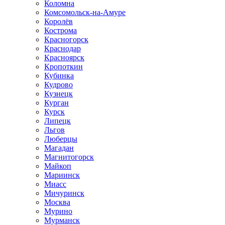
Коломна
Комсомольск-на-Амуре
Королёв
Кострома
Красногорск
Краснодар
Красноярск
Кропоткин
Кубинка
Кудрово
Кузнецк
Курган
Курск
Липецк
Льгов
Люберцы
Магадан
Магнитогорск
Майкоп
Мариинск
Миасс
Мичуринск
Москва
Мурино
Мурманск