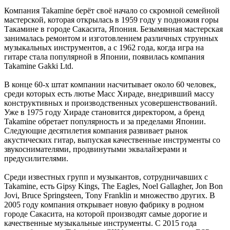
Компания Takamine берёт своё начало со скромной семейной
мастерской, которая открылась в 1959 году у подножия горы
Такамине в городе Сакасита, Япония. Безымянная мастерская
занималась ремонтом и изготовлением различных струнных
музыкальных инструментов, а с 1962 года, когда игра на
гитаре стала популярной в Японии, появилась компания
Takamine Gakki Ltd.
В конце 60-х штат компании насчитывает около 60 человек,
среди которых есть лютье Масс Хираде, внедривший массу
конструктивных и производственных усовершенствований.
Уже в 1975 году Хираде становится директором, а бренд
Takamine обретает популярность и за пределами Японии.
Следующие десятилетия компания развивает рынок
акустических гитар, выпуская качественные инструменты со
звукоснимателями, продвинутыми эквалайзерами и
предусилителями.
Среди известных групп и музыкантов, сотрудничавших с
Takamine, есть Gipsy Kings, The Eagles, Noel Gallagher, Jon Bon
Jovi, Bruce Springsteen, Tony Franklin и множество других. В
2005 году компания открывает новую фабрику в родном
городе Сакасита, на которой производят самые дорогие и
качественные музыкальные инструменты. С 2015 года