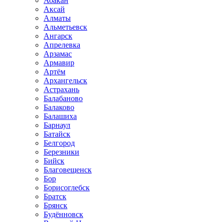
Абакан
Аксай
Алматы
Альметьевск
Ангарск
Апрелевка
Арзамас
Армавир
Артём
Архангельск
Астрахань
Балабаново
Балаково
Балашиха
Барнаул
Батайск
Белгород
Березники
Бийск
Благовещенск
Бор
Борисоглебск
Братск
Брянск
Будённовск