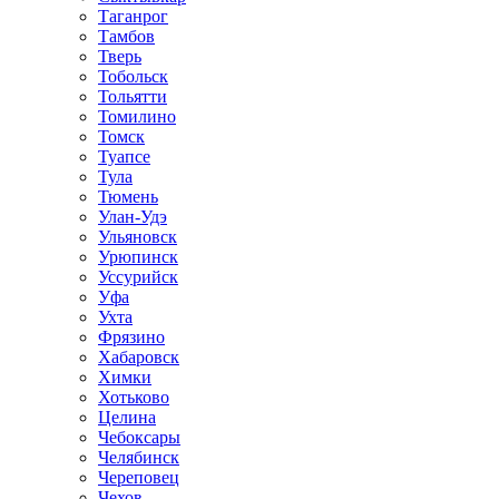
Таганрог
Тамбов
Тверь
Тобольск
Тольятти
Томилино
Томск
Туапсе
Тула
Тюмень
Улан-Удэ
Ульяновск
Урюпинск
Уссурийск
Уфа
Ухта
Фрязино
Хабаровск
Химки
Хотьково
Целина
Чебоксары
Челябинск
Череповец
Чехов