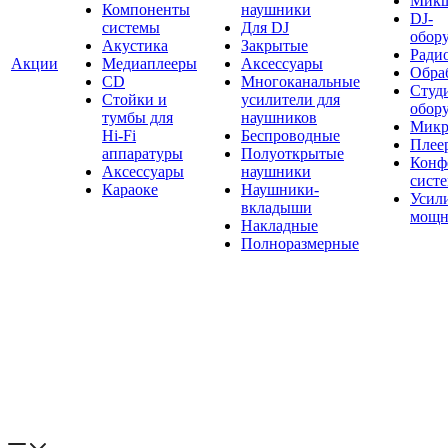
Мик
Компоненты
наушники
DJ-
системы
Для DJ
обор
Акустика
Закрытые
Ради
Акции
Медиаплееры
Аксессуары
Обраб
CD
Многоканальные
Студ
Стойки и
усилители для
обор
тумбы для
наушников
Микр
Hi-Fi
Беспроводные
Плее
аппаратуры
Полуоткрытые
Конф
Аксессуары
наушники
сист
Караоке
Наушники-
Усил
вкладыши
мощн
Накладные
Полноразмерные