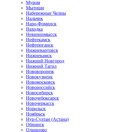
Муром
Мытищи
Набережные Челны
Нальчик
Наро-Фоминск
Находка
Невинномысск
Нефтекамск
Нефтеюганск
Нижневартовск
Нижнекамск
Нижний Новгород
Нижний Тагил
Нововоронеж
Новокузнецк
Новомосковск
Новороссийск
Новосибирск
Новочебоксарск
Новочеркасск
Норильск
Ноябрьск
Нур-Султан (Астана)
Обнинск
Одинцово