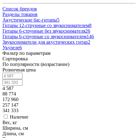
Список брендов
Разделы товаров
Акустические бас-гитары
5
Гитары 12-струнные со звукоснимателем
8
Гитары 6-струнные без звукоснимателя
26
Гитары 6-струнные со звукоснимателем
146
Звукосниматели для акустических гитар
2
Укулеле
6
Фильтр по параметрам
Сортировка
По популярности (возрастание)
Розничная цена
4 587
88 774
172 960
257 147
341 333
Наличие
Вес, кг
Ширина, см
Длина, см