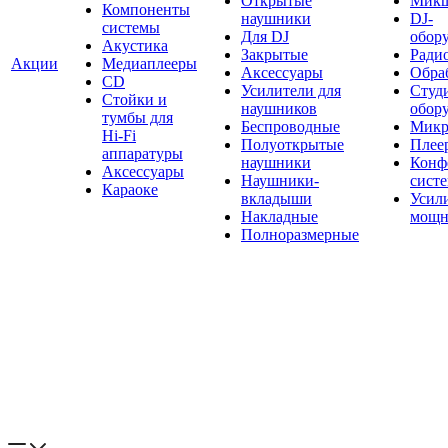
Открытые
Мик
Компоненты
наушники
DJ-
системы
Для DJ
обор
Акустика
Закрытые
Ради
Акции
Медиаплееры
Аксессуары
Обраб
CD
Усилители для
Студ
Стойки и
наушников
обор
тумбы для
Беспроводные
Микр
Hi-Fi
Полуоткрытые
Плее
аппаратуры
наушники
Конф
Аксессуары
Наушники-
сист
Караоке
вкладыши
Усил
Накладные
мощн
Полноразмерные