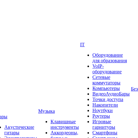
IT
Оборудование
для образования
VoIP-
оборудование
Сетевые
коммутаторы
Компьютеры
Без
ВидеоАудиоБары
Точки доступа
Накопители
Ноутбуки
Музыка
Роутеры
ары
Клавишные
Игровые
Акустические
инструменты
гарнитуры
гитары
Аккордеоны,
Смартфоны