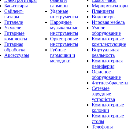
Электрогитары
баяны и
Смарт-часы
Бас-гитары
гармони
Маршрутизаторы
Сайлент-
Ударные
Планшеты
гитары
инструменты
Видеоигры
Гиталеле
Народные
Игровая мебель
Укулеле
музыкальные
Умное
Гитарные
инструменты
оборудование
комплекты
Оркестровые
Компьютерные
Гитарная
инструменты
комплектующие
обработка
Губные
Виртуальная
Аксессуары
гармошки и
реальность
мелодики
Компьютерная
периферия
Офисное
оборудование
Фитнес-браслеты
Сетевые
зарядные
устройства
Компьютерные
колонки
Компьютерные
столы
Телефоны