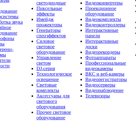
шеры
светодиодные
Видеоконвертеры
Пиксельные
Проекционное
удование
эффекты
оборудование
осистемы
Имейдж
Видеокомплекты
отка звука
прожекторы
Видеоконтроллеры
ийное
Генераторы
Интерактивные
удование
спецэффектов
панели
офоны
Силовое
Интерактивные
ры
световое
доски
еренц-
оборудование
Видеорекордеры
емы
Управление
Фотоаппараты
ители
светом
Профессиональные
ости
DJ-серия
видеокамеры
Технологическое
ВКС и веб-камеры
освещение
Видеорегистраторы
Световые
Видеосерверы
комплекты
Видеонаблюдение
Аксессуары для
Телевизоры
светового
оборудования
Прочее световое
оборудование