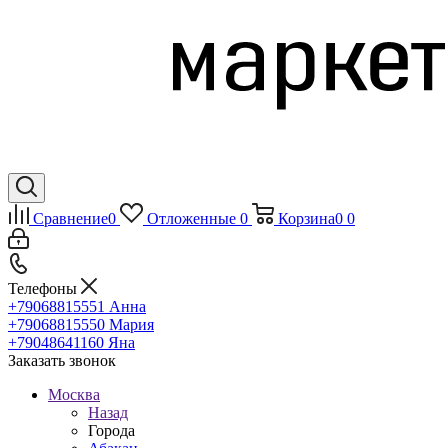
Сравнение
0
Отложенные
0
Корзина
0
0
Телефоны
+79068815551
Анна
+79068815550
Мария
+79048641160
Яна
Заказать звонок
Москва
Назад
Города