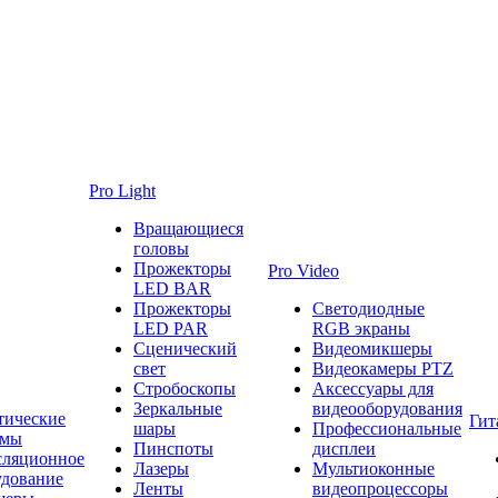
Pro Light
Вращающиеся
головы
Прожекторы
Pro Video
LED BAR
Прожекторы
Светодиодные
LED PAR
RGB экраны
Сценический
Видеомикшеры
свет
Видеокамеры PTZ
Стробоскопы
Аксессуары для
Зеркальные
видеооборудования
тические
Гит
шары
Профессиональные
емы
Пинспоты
дисплеи
сляционное
Лазеры
Мультиоконные
удование
Ленты
видеопроцессоры