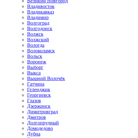
Великий Новгород
Владивосток
Владикавказ
Владимир
Волгоград
Волгодонск
Волжск
Волжский
Вологда
Волоколамск
Вольск
Воронеж
Выборг
Выкса
Вышний Волочёк
Гатчина
Геленджик
Георгиевск
Глазов
Дзержинск
Димитровград
Дмитров
Долгопрудный
Домодедово
Дубна