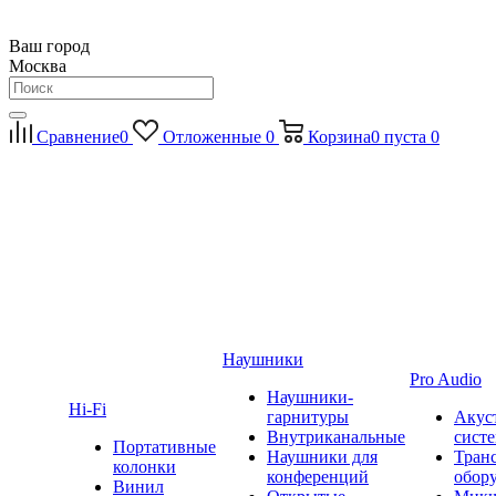
Ваш город
Москва
Сравнение
0
Отложенные
0
Корзина
0
пуста
0
Наушники
Pro Audio
Наушники-
Hi-Fi
гарнитуры
Акус
Внутриканальные
сист
Портативные
Наушники для
Тран
колонки
конференций
обор
Винил