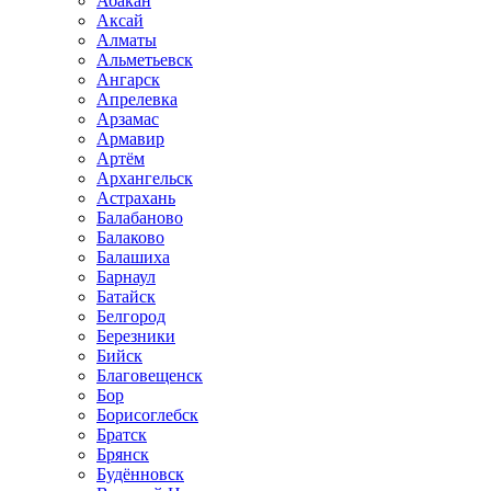
Абакан
Аксай
Алматы
Альметьевск
Ангарск
Апрелевка
Арзамас
Армавир
Артём
Архангельск
Астрахань
Балабаново
Балаково
Балашиха
Барнаул
Батайск
Белгород
Березники
Бийск
Благовещенск
Бор
Борисоглебск
Братск
Брянск
Будённовск