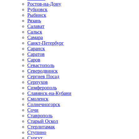
Ростов-на-Дону
Рубцовск
Рыбинск
Рязань
Салават
Сальск
Самара
Санкт-Петербург
Саранск
Саратов
Саров
Севастополь
Северодвинск
Сергиев Посад
Серпухов
Симферополь
Славянск-на-Кубани
Смоленск
Солнечногорск
Сочи
Ставрополь
Старый Оскол
Стерлитамак
Ступино
Сургут