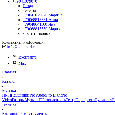
+79041079070
Назад
Телефоны
+79041079070
Марина
+79068815551
Анна
+79048641160
Яна
+79068815550
Мария
Заказать звонок
Контактная информация
info@pdk.market
Вконтакте
Max
Главная
-
Каталог
-
Музыка
Hi-Fi
Наушники
Pro Audio
Pro Light
Pro
Video
Гитары
Музыка
IT
Безопасность
Театр
Периферия
Букинист
Б
техника
-
Клавишные инструменты