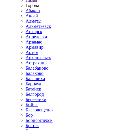
Назад
Города
Абакан
Аксай
Алматы
Альметьевск
Ангарск
Апрелевка
Арзамас
Армавир
Артём
Архангельск
Астрахань
Балабаново
Балаково
Балашиха
Барнаул
Батайск
Белгород
Березники
Бийск
Благовещенск
Бор
Борисоглебск
Братск