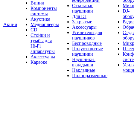
конференций
обор
Винил
Открытые
Мик
Компоненты
наушники
DJ-
системы
Для DJ
обор
Акустика
Закрытые
Ради
Акции
Медиаплееры
Аксессуары
Обраб
CD
Усилители для
Студ
Стойки и
наушников
обор
тумбы для
Беспроводные
Микр
Hi-Fi
Полуоткрытые
Плее
аппаратуры
наушники
Конф
Аксессуары
Наушники-
сист
Караоке
вкладыши
Усил
Накладные
мощн
Полноразмерные