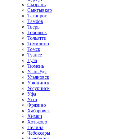
Сызрань
Сыктывкар
Таганрог
Тамбов
Тверь
Тобольск
Тольятти
Томилино
Томск
Туапсе
Тула
Тюмень
Улан-Удэ
Ульяновск
Урюпинск
Уссурийск
Уфа
Ухта
Фрязино
Хабаровск
Химки
Хотьково
Целина
Чебоксары
Челябинск