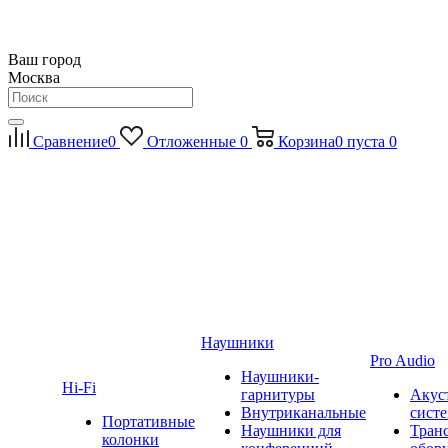
Ваш город
Москва
Сравнение
0
Отложенные
0
Корзина
0
пуста
0
Наушники
Pro Audio
Наушники-
Hi-Fi
гарнитуры
Акус
Внутриканальные
сист
Портативные
Наушники для
Тран
колонки