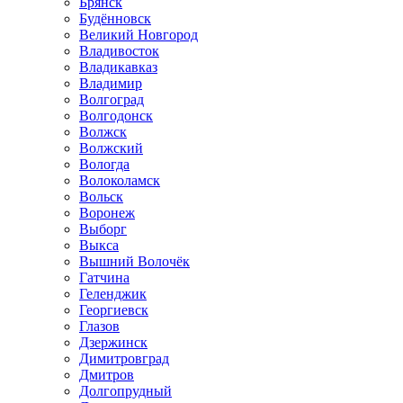
Брянск
Будённовск
Великий Новгород
Владивосток
Владикавказ
Владимир
Волгоград
Волгодонск
Волжск
Волжский
Вологда
Волоколамск
Вольск
Воронеж
Выборг
Выкса
Вышний Волочёк
Гатчина
Геленджик
Георгиевск
Глазов
Дзержинск
Димитровград
Дмитров
Долгопрудный