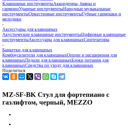
Клавишные инструменты
Аккордеоны, баяны и
гармони
Ударные инструменты
Народные музыкальные
инструменты
Оркестровые инструменты
Губные гармошки и
мелодики
-
Аксессуары для клавишных
Акустические клавишные инструменты
Цифровые клавишные
инструменты
Аксессуары для клавишных
Синтезаторы
-
Банкетки для клавишных
Комбоусилители для клавишных
Опции и расширения для
клавишных
Педали для клавишных
Блоки питания для
клавишных
Средства по уходу для клавишных
Поделиться
MZ-SF-BK Стул для фортепиано с
газлифтом, черный, MEZZO