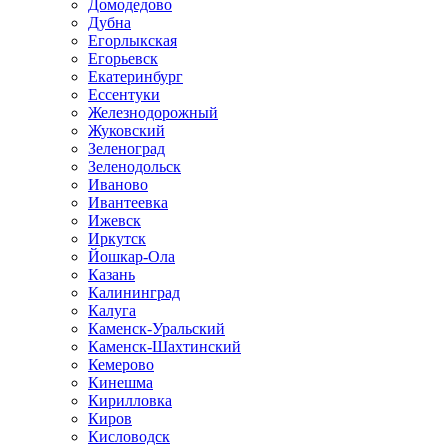
Домодедово
Дубна
Егорлыкская
Егорьевск
Екатеринбург
Ессентуки
Железнодорожный
Жуковский
Зеленоград
Зеленодольск
Иваново
Ивантеевка
Ижевск
Иркутск
Йошкар-Ола
Казань
Калининград
Калуга
Каменск-Уральский
Каменск-Шахтинский
Кемерово
Кинешма
Кирилловка
Киров
Кисловодск