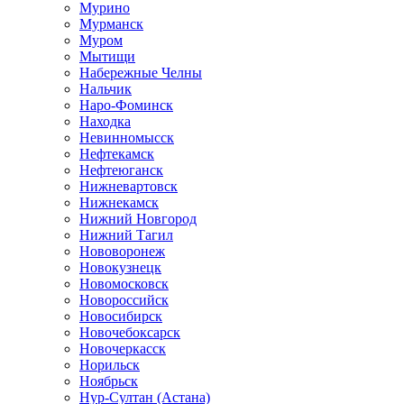
Мурино
Мурманск
Муром
Мытищи
Набережные Челны
Нальчик
Наро-Фоминск
Находка
Невинномысск
Нефтекамск
Нефтеюганск
Нижневартовск
Нижнекамск
Нижний Новгород
Нижний Тагил
Нововоронеж
Новокузнецк
Новомосковск
Новороссийск
Новосибирск
Новочебоксарск
Новочеркасск
Норильск
Ноябрьск
Нур-Султан (Астана)