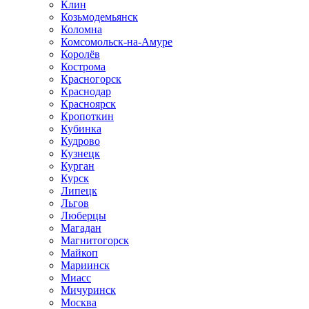
Клин
Козьмодемьянск
Коломна
Комсомольск-на-Амуре
Королёв
Кострома
Красногорск
Краснодар
Красноярск
Кропоткин
Кубинка
Кудрово
Кузнецк
Курган
Курск
Липецк
Льгов
Люберцы
Магадан
Магнитогорск
Майкоп
Мариинск
Миасс
Мичуринск
Москва