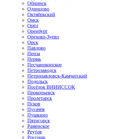
Обнинск
Одинцово
Октябрьский
Омск
Орёл
Оренбург
Орехово-Зуево
Орск
Павлово
Пенза
Пермь
Песчанокопское
Петрозаводск
Петропавловск-Камчатский
Подольск
Посёлок ВНИИССОК
Прокопьевск
Пролетарск
Псков
Пугачёв
Пушкино
Пятигорск
Раменское
Реутов
Россошь