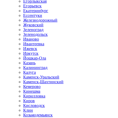
Егорлыкская
Егорьевск
Екатеринбург
Ессентуки
Железнодорожный
Жуковский
Зеленоград
Зеленодольск
Иваново
Ивантеевка
Ижевск
Иркутск
Йошкар-Ола
Казань
Калининград
Калуга
Каменск-Уральский
Каменск-Шахтинский
Кемерово
Кинешма
Кирилловка
Киров
Кисловодск
Клин
Козьмодемьянск