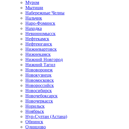
Муром
Мытищи
Набережные Челны
Нальчик
Наро-Фоминск
Находка
Невинномысск
Нефтекамск
Нефтеюганск
Нижневартовск
Нижнекамск
Нижний Новгород
Нижний Тагил
Нововоронеж
Новокузнецк
Новомосковск
Новороссийск
Новосибирск
Новочебоксарск
Новочеркасск
Норильск
Ноябрьск
Нур-Султан (Астана)
Обнинск
Одинцово