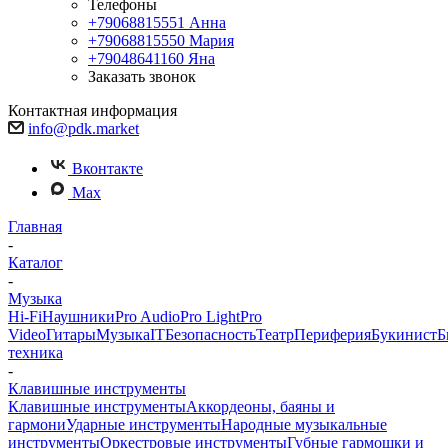
Телефоны
+79068815551
Анна
+79068815550
Мария
+79048641160
Яна
Заказать звонок
Контактная информация
info@pdk.market
Вконтакте
Max
Главная
-
Каталог
-
Музыка
Hi-Fi
Наушники
Pro Audio
Pro Light
Pro
Video
Гитары
Музыка
IT
Безопасность
Театр
Периферия
Букинист
Б
техника
-
Клавишные инструменты
Клавишные инструменты
Аккордеоны, баяны и
гармони
Ударные инструменты
Народные музыкальные
инструменты
Оркестровые инструменты
Губные гармошки и