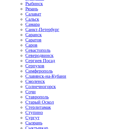
Рыбинск
Рязань
Салават
Сальск
Самара
Санкт-Петербург
Саранск
Саратов
Саров
Севастополь
Северодвинск
Сергиев Посад
Серпухов
Симферополь
Славянск-на-Кубани
Смоленск
Солнечногорск
Сочи
Ставрополь
Старый Оскол
Стерлитамак
Ступино
Сургут
Сызрань
Сыктывкар