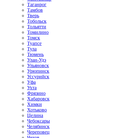
Таганрог
Тамбов
Тверь
Тобольск
Тольятти
Томилино
Томск
Туапсе
Тула
Тюмень
Улан-Удэ
Ульяновск
Урюпинск
Уссурийск
Уфа
Ухта
Фрязино
Хабаровск
Химки
Хотьково
Целина
Чебоксары
Челябинск
Череповец
Чехов