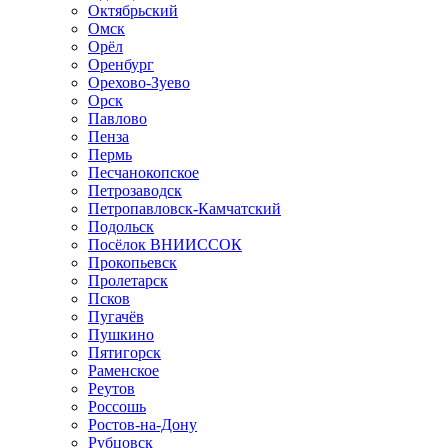
Октябрьский
Омск
Орёл
Оренбург
Орехово-Зуево
Орск
Павлово
Пенза
Пермь
Песчанокопское
Петрозаводск
Петропавловск-Камчатский
Подольск
Посёлок ВНИИССОК
Прокопьевск
Пролетарск
Псков
Пугачёв
Пушкино
Пятигорск
Раменское
Реутов
Россошь
Ростов-на-Дону
Рубцовск