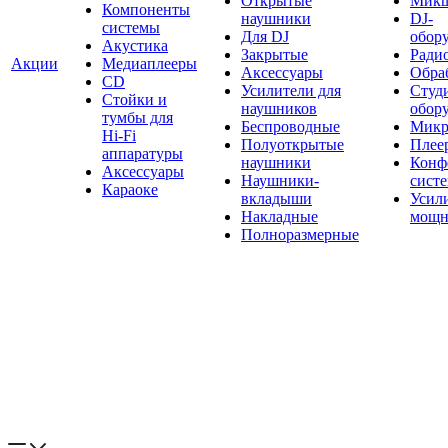
Открытые
Мик
Компоненты
наушники
DJ-
системы
Для DJ
обор
Акустика
Закрытые
Ради
Акции
Медиаплееры
Аксессуары
Обраб
CD
Усилители для
Студ
Стойки и
наушников
обор
тумбы для
Беспроводные
Микр
Hi-Fi
Полуоткрытые
Плее
аппаратуры
наушники
Конф
Аксессуары
Наушники-
сист
Караоке
вкладыши
Усил
Накладные
мощн
Полноразмерные