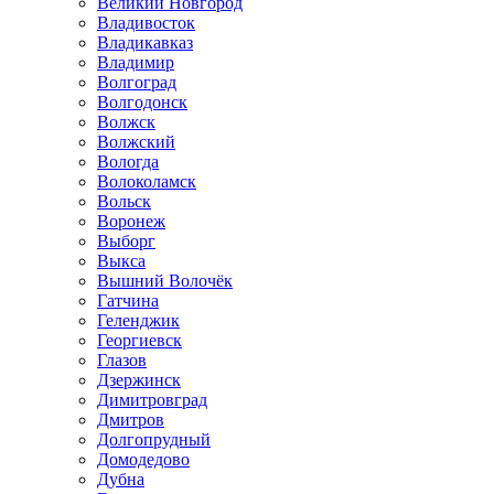
Великий Новгород
Владивосток
Владикавказ
Владимир
Волгоград
Волгодонск
Волжск
Волжский
Вологда
Волоколамск
Вольск
Воронеж
Выборг
Выкса
Вышний Волочёк
Гатчина
Геленджик
Георгиевск
Глазов
Дзержинск
Димитровград
Дмитров
Долгопрудный
Домодедово
Дубна