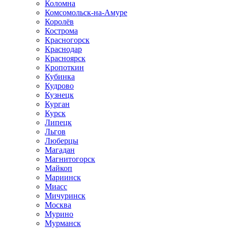
Коломна
Комсомольск-на-Амуре
Королёв
Кострома
Красногорск
Краснодар
Красноярск
Кропоткин
Кубинка
Кудрово
Кузнецк
Курган
Курск
Липецк
Льгов
Люберцы
Магадан
Магнитогорск
Майкоп
Мариинск
Миасс
Мичуринск
Москва
Мурино
Мурманск