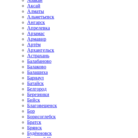
Абакан
Аксай
Алматы
Альметьевск
Ангарск
Апрелевка
Арзамас
Армавир
Артём
Архангельск
Астрахань
Балабаново
Балаково
Балашиха
Барнаул
Батайск
Белгород
Березники
Бийск
Благовещенск
Бор
Борисоглебск
Братск
Брянск
Будённовск