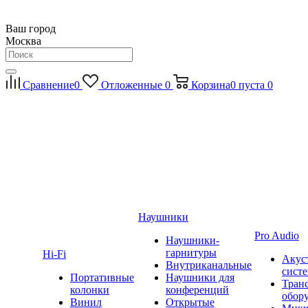
Ваш город
Москва
Сравнение
0
Отложенные
0
Корзина
0
пуста
0
Наушники
Pro Audio
Наушники-
гарнитуры
Hi-Fi
Акус
Внутриканальные
сист
Портативные
Наушники для
Тран
колонки
конференций
обор
Винил
Открытые