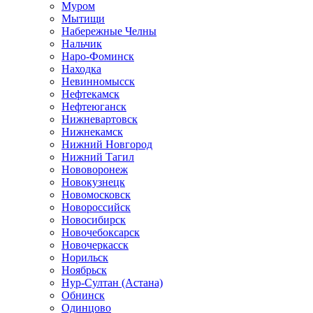
Муром
Мытищи
Набережные Челны
Нальчик
Наро-Фоминск
Находка
Невинномысск
Нефтекамск
Нефтеюганск
Нижневартовск
Нижнекамск
Нижний Новгород
Нижний Тагил
Нововоронеж
Новокузнецк
Новомосковск
Новороссийск
Новосибирск
Новочебоксарск
Новочеркасск
Норильск
Ноябрьск
Нур-Султан (Астана)
Обнинск
Одинцово