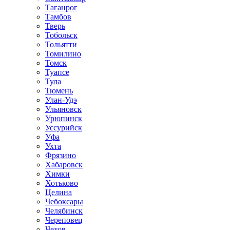
Таганрог
Тамбов
Тверь
Тобольск
Тольятти
Томилино
Томск
Туапсе
Тула
Тюмень
Улан-Удэ
Ульяновск
Урюпинск
Уссурийск
Уфа
Ухта
Фрязино
Хабаровск
Химки
Хотьково
Целина
Чебоксары
Челябинск
Череповец
Чехов