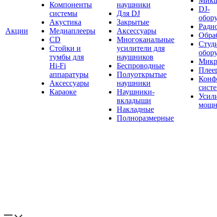
Мик
Компоненты
наушники
DJ-
системы
Для DJ
обор
Акустика
Закрытые
Ради
Акции
Медиаплееры
Аксессуары
Обраб
CD
Многоканальные
Студ
Стойки и
усилители для
обор
тумбы для
наушников
Микр
Hi-Fi
Беспроводные
Плее
аппаратуры
Полуоткрытые
Конф
Аксессуары
наушники
сист
Караоке
Наушники-
Усил
вкладыши
мощн
Накладные
Полноразмерные