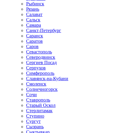
Рыбинск
Рязань
Салават
Сальск
Самара
Санкт-Петербург
Саранск
Саратов
Саров
Севастополь
Северодвинск
Сергиев Посад
Серпухов
Симферополь
Славянск-на-Кубани
Смоленск
Солнечногорск
Сочи
Ставрополь
Старый Оскол
Стерлитамак
Ступино
Сургут
Сызрань
Сыктывкар