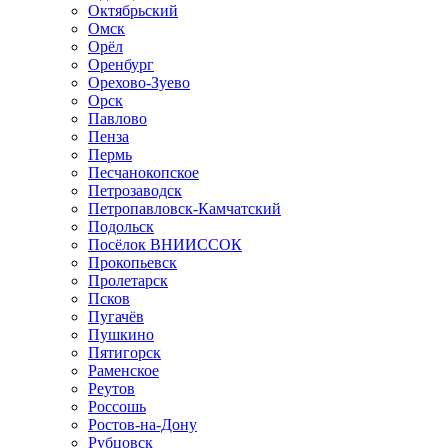
Октябрьский
Омск
Орёл
Оренбург
Орехово-Зуево
Орск
Павлово
Пенза
Пермь
Песчанокопское
Петрозаводск
Петропавловск-Камчатский
Подольск
Посёлок ВНИИССОК
Прокопьевск
Пролетарск
Псков
Пугачёв
Пушкино
Пятигорск
Раменское
Реутов
Россошь
Ростов-на-Дону
Рубцовск