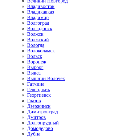
Великий Новгород
Владивосток
Владикавказ
Владимир
Волгоград
Волгодонск
Волжск
Волжский
Вологда
Волоколамск
Вольск
Воронеж
Выборг
Выкса
Вышний Волочёк
Гатчина
Геленджик
Георгиевск
Глазов
Дзержинск
Димитровград
Дмитров
Долгопрудный
Домодедово
Дубна