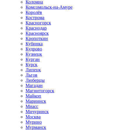
Коломна
Комсомольск-на-Амуре
Королёв
Кострома
Красногорск
Краснодар
Красноярск
Кропоткин
Кубинка
Кудрово
Кузнецк
Курган
Курск
Липецк
Льгов
Люберцы
Магадан
Магнитогорск
Майкоп
Мариинск
Миасс
Мичуринск
Москва
Мурино
Мурманск