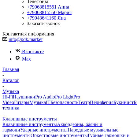
Телефоны
+79068815551
Анна
+79068815550
Мария
+79048641160
Яна
Заказать звонок
Контактная информация
info@pdk.market
Вконтакте
Max
Главная
-
Каталог
-
Музыка
Hi-Fi
Наушники
Pro Audio
Pro Light
Pro
Video
Гитары
Музыка
IT
Безопасность
Театр
Периферия
Букинист
Б
техника
-
Клавишные инструменты
Клавишные инструменты
Аккордеоны, баяны и
гармони
Ударные инструменты
Народные музыкальные
инструменты
Оркестровые инструменты
Губные гармошки и