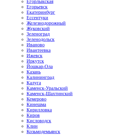
Егорлыкская
Егорьевск
Екатеринбург
Ессентуки
Железнодорожный
Жуковский
Зеленоград
Зеленодольск
Иваново
Ивантеевка
Ижевск
Иркутск
Йошкар-Ола
Казань
Калининград
Калуга
Каменск-Уральский
Каменск-Шахтинский
Кемерово
Кинешма
Кирилловка
Киров
Кисловодск
Клин
Козьмодемьянск