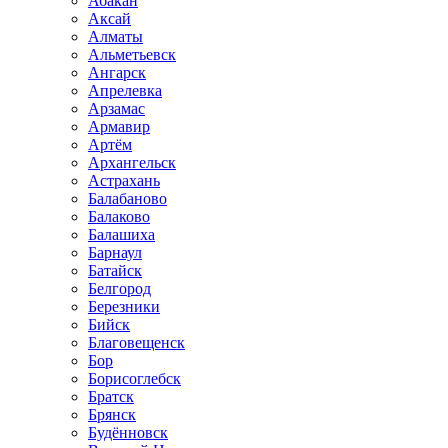
Абакан
Аксай
Алматы
Альметьевск
Ангарск
Апрелевка
Арзамас
Армавир
Артём
Архангельск
Астрахань
Балабаново
Балаково
Балашиха
Барнаул
Батайск
Белгород
Березники
Бийск
Благовещенск
Бор
Борисоглебск
Братск
Брянск
Будённовск