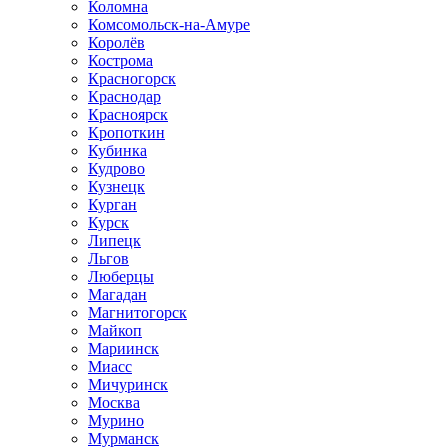
Коломна
Комсомольск-на-Амуре
Королёв
Кострома
Красногорск
Краснодар
Красноярск
Кропоткин
Кубинка
Кудрово
Кузнецк
Курган
Курск
Липецк
Льгов
Люберцы
Магадан
Магнитогорск
Майкоп
Мариинск
Миасс
Мичуринск
Москва
Мурино
Мурманск