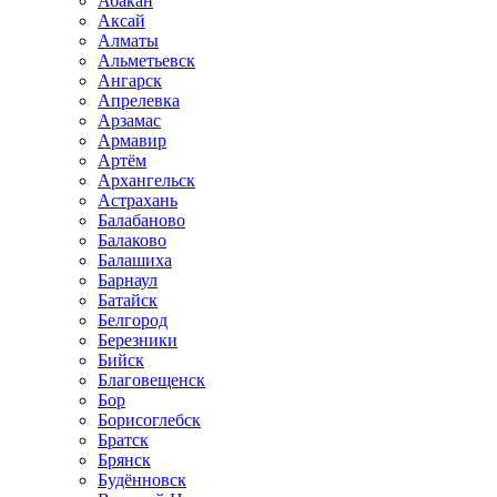
Абакан
Аксай
Алматы
Альметьевск
Ангарск
Апрелевка
Арзамас
Армавир
Артём
Архангельск
Астрахань
Балабаново
Балаково
Балашиха
Барнаул
Батайск
Белгород
Березники
Бийск
Благовещенск
Бор
Борисоглебск
Братск
Брянск
Будённовск