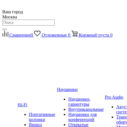
Ваш город
Москва
Сравнение
0
Отложенные
0
Корзина
0
пуста
0
Наушники
Pro Audio
Наушники-
гарнитуры
Hi-Fi
Акус
Внутриканальные
сист
Портативные
Наушники для
Тран
колонки
конференций
обор
Винил
Открытые