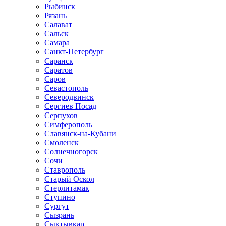
Рыбинск
Рязань
Салават
Сальск
Самара
Санкт-Петербург
Саранск
Саратов
Саров
Севастополь
Северодвинск
Сергиев Посад
Серпухов
Симферополь
Славянск-на-Кубани
Смоленск
Солнечногорск
Сочи
Ставрополь
Старый Оскол
Стерлитамак
Ступино
Сургут
Сызрань
Сыктывкар