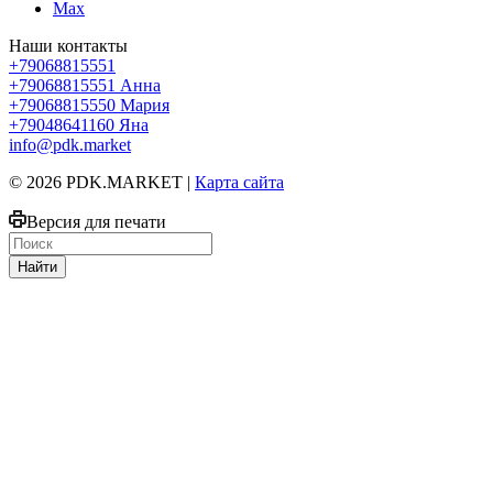
Max
Наши контакты
+79068815551
+79068815551
Анна
+79068815550
Мария
+79048641160
Яна
info@pdk.market
© 2026 PDK.MARKET |
Карта сайта
Версия для печати
Найти