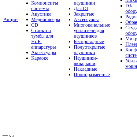
Мик
Компоненты
наушники
DJ-
системы
Для DJ
обор
Акустика
Закрытые
Ради
Акции
Медиаплееры
Аксессуары
Обраб
CD
Многоканальные
Студ
Стойки и
усилители для
обор
тумбы для
наушников
Микр
Hi-Fi
Беспроводные
Плее
аппаратуры
Полуоткрытые
Конф
Аксессуары
наушники
сист
Караоке
Наушники-
Усил
вкладыши
мощн
Накладные
Полноразмерные