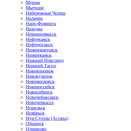
Муром
Мытищи
Набережные Челны
Нальчик
Наро-Фоминск
Находка
Невинномысск
Нефтекамск
Нефтеюганск
Нижневартовск
Нижнекамск
Нижний Новгород
Нижний Тагил
Нововоронеж
Новокузнецк
Новомосковск
Новороссийск
Новосибирск
Новочебоксарск
Новочеркасск
Норильск
Ноябрьск
Нур-Султан (Астана)
Обнинск
Одинцово