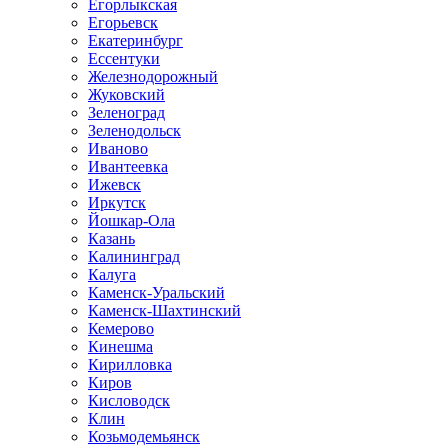
Егорлыкская
Егорьевск
Екатеринбург
Ессентуки
Железнодорожный
Жуковский
Зеленоград
Зеленодольск
Иваново
Ивантеевка
Ижевск
Иркутск
Йошкар-Ола
Казань
Калининград
Калуга
Каменск-Уральский
Каменск-Шахтинский
Кемерово
Кинешма
Кирилловка
Киров
Кисловодск
Клин
Козьмодемьянск