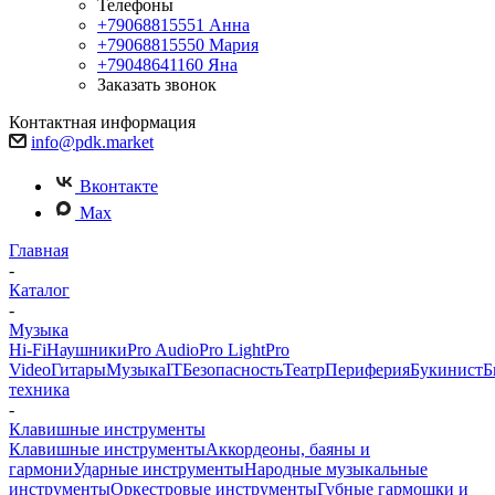
Телефоны
+79068815551
Анна
+79068815550
Мария
+79048641160
Яна
Заказать звонок
Контактная информация
info@pdk.market
Вконтакте
Max
Главная
-
Каталог
-
Музыка
Hi-Fi
Наушники
Pro Audio
Pro Light
Pro
Video
Гитары
Музыка
IT
Безопасность
Театр
Периферия
Букинист
Б
техника
-
Клавишные инструменты
Клавишные инструменты
Аккордеоны, баяны и
гармони
Ударные инструменты
Народные музыкальные
инструменты
Оркестровые инструменты
Губные гармошки и