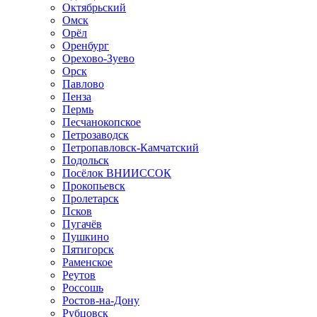
Октябрьский
Омск
Орёл
Оренбург
Орехово-Зуево
Орск
Павлово
Пенза
Пермь
Песчанокопское
Петрозаводск
Петропавловск-Камчатский
Подольск
Посёлок ВНИИССОК
Прокопьевск
Пролетарск
Псков
Пугачёв
Пушкино
Пятигорск
Раменское
Реутов
Россошь
Ростов-на-Дону
Рубцовск