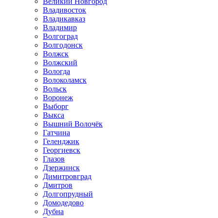
Великий Новгород
Владивосток
Владикавказ
Владимир
Волгоград
Волгодонск
Волжск
Волжский
Вологда
Волоколамск
Вольск
Воронеж
Выборг
Выкса
Вышний Волочёк
Гатчина
Геленджик
Георгиевск
Глазов
Дзержинск
Димитровград
Дмитров
Долгопрудный
Домодедово
Дубна