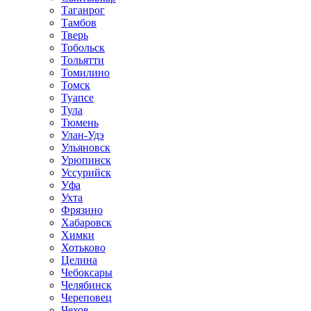
Таганрог
Тамбов
Тверь
Тобольск
Тольятти
Томилино
Томск
Туапсе
Тула
Тюмень
Улан-Удэ
Ульяновск
Урюпинск
Уссурийск
Уфа
Ухта
Фрязино
Хабаровск
Химки
Хотьково
Целина
Чебоксары
Челябинск
Череповец
Чехов