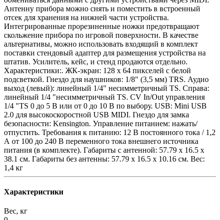
Антенну прибора можно снять и поместить в встроенный
отсек для хранения на нижней части устройства.
Интегрированные прорезиненные ножки предотвращают
скольжение прибора по игровой поверхности. В качестве
альтернативы, можно использовать входящий в комплект
поставки стендовый адаптер для размещения устройства на
штатив. Усилитель, кейс, и стенд продаются отдельно.
Характеристики:. ЖК-экран: 128 х 64 пикселей с белой
подсветкой. Гнездо для наушников: 1/8" (3,5 мм) TRS. Аудио
выход (левый): линейный 1/4" несимметричный TS. Справа:
линейный 1/4 "несимметричный TS. CV In/Out управления
1/4 "TS 0 до 5 В или от 0 до 10 В по выбору. USB: Mini USB
2.0 для высокоскоростной USB MIDI. Гнездо для замка
безопасности: Kensington. Управление питанием: нажать/
отпустить. Требования к питанию: 12 В постоянного тока / 1,2
А от 100 до 240 В переменного тока внешнего источника
питания (в комплекте). Габариты с антенной: 57.79 х 16.5 х
38.1 см. Габариты без антенны: 57.79 х 16.5 х 10.16 см. Вес:
1,4 кг
Характеристики
Вес, кг
0