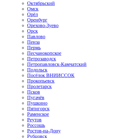
Октябрьский
Омск
Орёл
Оренбург
Орехово-Зуево
Орск
Павлово
Пенза
Пермь
Песчанокопское
Петрозаводск
Петропавловск-Камчатский
Подольск
Посёлок ВНИИССОК
Прокопьевск
Пролетарск
Псков
Пугачёв
Пушкино
Пятигорск
Раменское
Реутов
Россошь
Ростов-на-Дону
Рубцовск