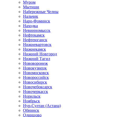
Муром
Мытищи
Набережные Челны
Нальчик
Наро-Фоминск
Находка
Невинномысск
Нефтекамск
Нефтеюганск
Нижневартовск
Нижнекамск
Нижний Новгород
Нижний Тагил
Нововоронеж
Новокузнецк
Новомосковск
Новороссийск
Новосибирск
Новочебоксарск
Новочеркасск
Норильск
Ноябрьск
Нур-Султан (Астана)
Обнинск
Одинцово