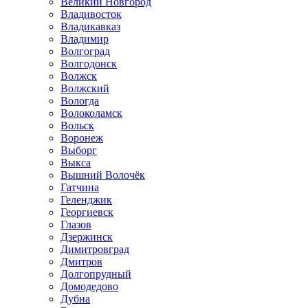
Великий Новгород
Владивосток
Владикавказ
Владимир
Волгоград
Волгодонск
Волжск
Волжский
Вологда
Волоколамск
Вольск
Воронеж
Выборг
Выкса
Вышний Волочёк
Гатчина
Геленджик
Георгиевск
Глазов
Дзержинск
Димитровград
Дмитров
Долгопрудный
Домодедово
Дубна