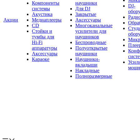
Мик
Компоненты
наушники
DJ-
системы
Для DJ
обор
Акустика
Закрытые
Ради
Акции
Медиаплееры
Аксессуары
Обраб
CD
Многоканальные
Студ
Стойки и
усилители для
обор
тумбы для
наушников
Микр
Hi-Fi
Беспроводные
Плее
аппаратуры
Полуоткрытые
Конф
Аксессуары
наушники
сист
Караоке
Наушники-
Усил
вкладыши
мощн
Накладные
Полноразмерные