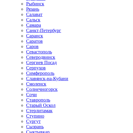
Рыбинск
Рязань
Салават
Сальск
Самара
Санкт-Петербург
Саранск
Саратов
Саров
Севастополь
Северодвинск
Сергиев Посад
Серпухов
Симферополь
Славянск-на-Кубани
Смоленск
Солнечногорск
Сочи
Ставрополь
Старый Оскол
Стерлитамак
Ступино
Сургут
Сызрань
Сыктывкар