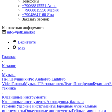
Телефоны
+79068815551
Анна
+79068815550
Мария
+79048641160
Яна
Заказать звонок
Контактная информация
info@pdk.market
Вконтакте
Max
Главная
-
Каталог
-
Музыка
Hi-Fi
Наушники
Pro Audio
Pro Light
Pro
Video
Гитары
Музыка
IT
Безопасность
Театр
Периферия
Букинист
Б
техника
-
Клавишные инструменты
Клавишные инструменты
Аккордеоны, баяны и
гармони
Ударные инструменты
Народные музыкальные
инструменты
Оркестровые инструменты
Губные гармошки и