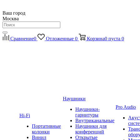
Ваш город
Москва
Сравнение
0
Отложенные
0
Корзина
0
пуста
0
Наушники
Pro Audio
Наушники-
гарнитуры
Hi-Fi
Акус
Внутриканальные
сист
Портативные
Наушники для
Тран
колонки
конференций
обор
Винил
Открытые