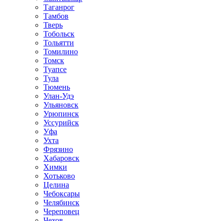
Таганрог
Тамбов
Тверь
Тобольск
Тольятти
Томилино
Томск
Туапсе
Тула
Тюмень
Улан-Удэ
Ульяновск
Урюпинск
Уссурийск
Уфа
Ухта
Фрязино
Хабаровск
Химки
Хотьково
Целина
Чебоксары
Челябинск
Череповец
Чехов