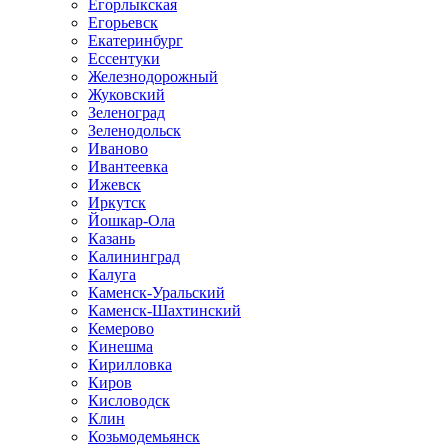
Егорлыкская
Егорьевск
Екатеринбург
Ессентуки
Железнодорожный
Жуковский
Зеленоград
Зеленодольск
Иваново
Ивантеевка
Ижевск
Иркутск
Йошкар-Ола
Казань
Калининград
Калуга
Каменск-Уральский
Каменск-Шахтинский
Кемерово
Кинешма
Кирилловка
Киров
Кисловодск
Клин
Козьмодемьянск