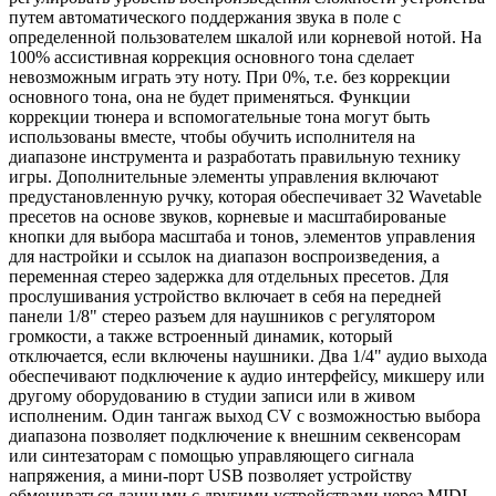
путем автоматического поддержания звука в поле с
определенной пользователем шкалой или корневой нотой. На
100% ассистивная коррекция основного тона сделает
невозможным играть эту ноту. При 0%, т.е. без коррекции
основного тона, она не будет применяться. Функции
коррекции тюнера и вспомогательные тона могут быть
использованы вместе, чтобы обучить исполнителя на
диапазоне инструмента и разработать правильную технику
игры. Дополнительные элементы управления включают
предустановленную ручку, которая обеспечивает 32 Wavetable
пресетов на основе звуков, корневые и масштабированые
кнопки для выбора масштаба и тонов, элементов управления
для настройки и ссылок на диапазон воспроизведения, а
переменная стерео задержка для отдельных пресетов. Для
прослушивания устройство включает в себя на передней
панели 1/8" стерео разъем для наушников с регулятором
громкости, а также встроенный динамик, который
отключается, если включены наушники. Два 1/4" аудио выхода
обеспечивают подключение к аудио интерфейсу, микшеру или
другому оборудованию в студии записи или в живом
исполненим. Один тангаж выход CV с возможностью выбора
диапазона позволяет подключение к внешним секвенсорам
или синтезаторам с помощью управляющего сигнала
напряжения, а мини-порт USB позволяет устройству
обмениваться данными с другими устройствами через MIDI.