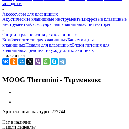
мелодики
-
Аксессуары для клавишных
Акустические клавишные инструменты
Цифровые клавишные
инструменты
Аксессуары для клавишных
Синтезаторы
-
Опции и расширения для клавишных
Комбоусилители для клавишных
Банкетки для
клавишных
Педали для клавишных
Блоки питания для
клавишных
Средства по уходу для клавишных
Поделиться
MOOG Theremini - Терменвокс
Артикул номенклатуры:
277744
Нет в наличии
Нашли дешевле?