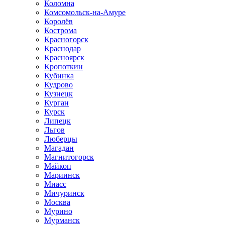
Коломна
Комсомольск-на-Амуре
Королёв
Кострома
Красногорск
Краснодар
Красноярск
Кропоткин
Кубинка
Кудрово
Кузнецк
Курган
Курск
Липецк
Льгов
Люберцы
Магадан
Магнитогорск
Майкоп
Мариинск
Миасс
Мичуринск
Москва
Мурино
Мурманск