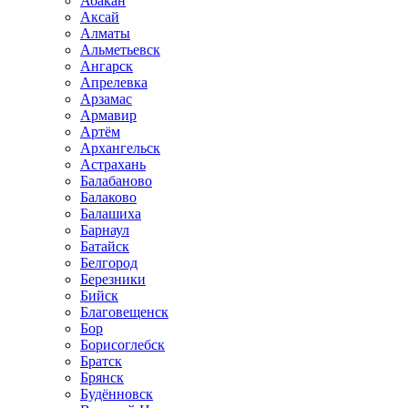
Абакан
Аксай
Алматы
Альметьевск
Ангарск
Апрелевка
Арзамас
Армавир
Артём
Архангельск
Астрахань
Балабаново
Балаково
Балашиха
Барнаул
Батайск
Белгород
Березники
Бийск
Благовещенск
Бор
Борисоглебск
Братск
Брянск
Будённовск