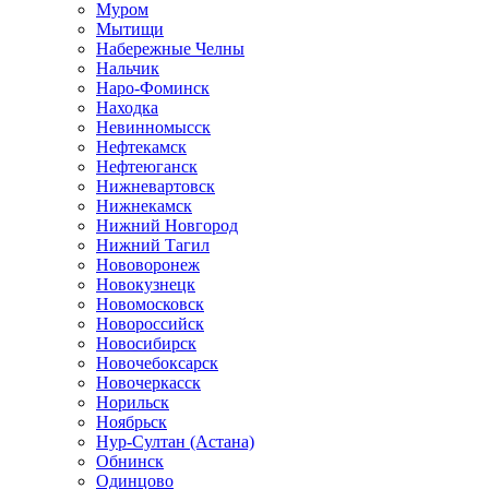
Муром
Мытищи
Набережные Челны
Нальчик
Наро-Фоминск
Находка
Невинномысск
Нефтекамск
Нефтеюганск
Нижневартовск
Нижнекамск
Нижний Новгород
Нижний Тагил
Нововоронеж
Новокузнецк
Новомосковск
Новороссийск
Новосибирск
Новочебоксарск
Новочеркасск
Норильск
Ноябрьск
Нур-Султан (Астана)
Обнинск
Одинцово