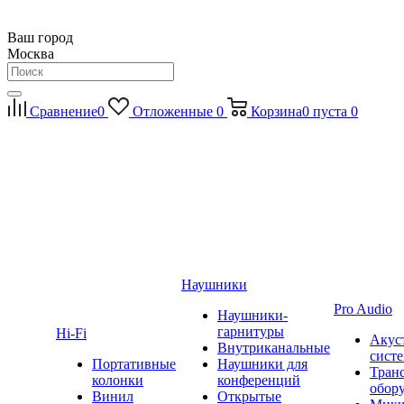
Ваш город
Москва
Сравнение
0
Отложенные
0
Корзина
0
пуста
0
Наушники
Pro Audio
Наушники-
гарнитуры
Hi-Fi
Акус
Внутриканальные
сист
Портативные
Наушники для
Тран
колонки
конференций
обор
Винил
Открытые