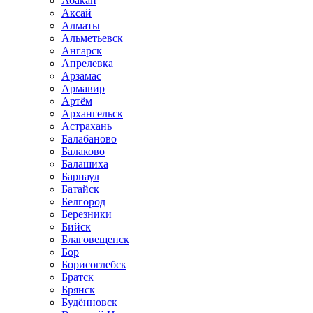
Абакан
Аксай
Алматы
Альметьевск
Ангарск
Апрелевка
Арзамас
Армавир
Артём
Архангельск
Астрахань
Балабаново
Балаково
Балашиха
Барнаул
Батайск
Белгород
Березники
Бийск
Благовещенск
Бор
Борисоглебск
Братск
Брянск
Будённовск