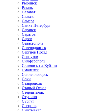
Рыбинск
Рязань
Салават
Сальск
Самара
Санкт-Петербург
Саранск
Саратов
Саров
Севастополь
Северодвинск
Сергиев Посад
Серпухов
Симферополь
Славянск-на-Кубани
Смоленск
Солнечногорск
Сочи
Ставрополь
Старый Оскол
Стерлитамак
Ступино
Сургут
Сызрань
Сыктывкар