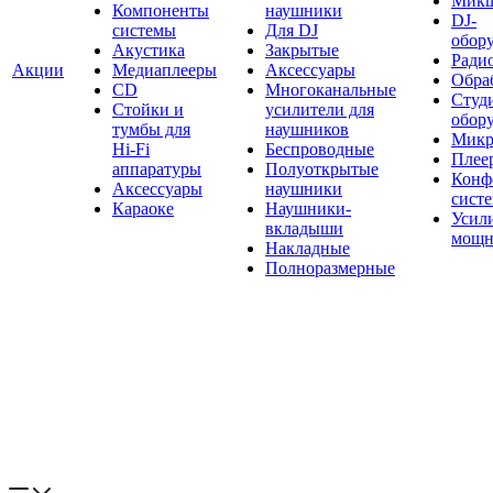
Мик
Компоненты
наушники
DJ-
системы
Для DJ
обор
Акустика
Закрытые
Ради
Акции
Медиаплееры
Аксессуары
Обраб
CD
Многоканальные
Студ
Стойки и
усилители для
обор
тумбы для
наушников
Микр
Hi-Fi
Беспроводные
Плее
аппаратуры
Полуоткрытые
Конф
Аксессуары
наушники
сист
Караоке
Наушники-
Усил
вкладыши
мощн
Накладные
Полноразмерные