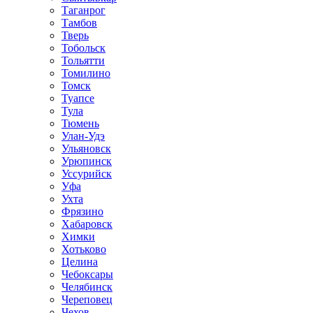
Таганрог
Тамбов
Тверь
Тобольск
Тольятти
Томилино
Томск
Туапсе
Тула
Тюмень
Улан-Удэ
Ульяновск
Урюпинск
Уссурийск
Уфа
Ухта
Фрязино
Хабаровск
Химки
Хотьково
Целина
Чебоксары
Челябинск
Череповец
Чехов