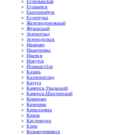
Егорлыкская
Егорьевск
Екатеринбург
Ессентуки
Железнодорожный
Жуковский
Зеленоград
Зеленодольск
Иваново
Ивантеевка
Ижевск
Иркутск
Йошкар-Ола
Казань
Калининград
Калуга
Каменск-Уральский
Каменск-Шахтинский
Кемерово
Кинешма
Кирилловка
Киров
Кисловодск
Клин
Козьмодемьянск