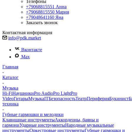
Телефоны
+79068815551
Анна
+79068815550
Мария
+79048641160
Яна
Заказать звонок
Контактная информация
info@pdk.market
Вконтакте
Max
Главная
-
Каталог
-
Музыка
Hi-Fi
Наушники
Pro Audio
Pro Light
Pro
Video
Гитары
Музыка
IT
Безопасность
Театр
Периферия
Букинист
Б
техника
-
Губные гармошки и мелодики
Клавишные инструменты
Аккордеоны, баяны и
гармони
Ударные инструменты
Народные музыкальные
инструменты
Оркестровые инструменты
Губные гармошки и