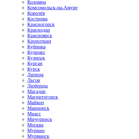
Коломна
Комсомольск-на-Амуре
Королёв
Кострома
Красногорск
Краснодар
Красноярск
Кропоткин
Кубинка
Кудрово
Кузнецк
Курган
Курск
Липецк
Льгов
Люберцы
Магадан
Магнитогорск
Майкоп
Мариинск
Миасс
Мичуринск
Москва
Мурино
Мурманск