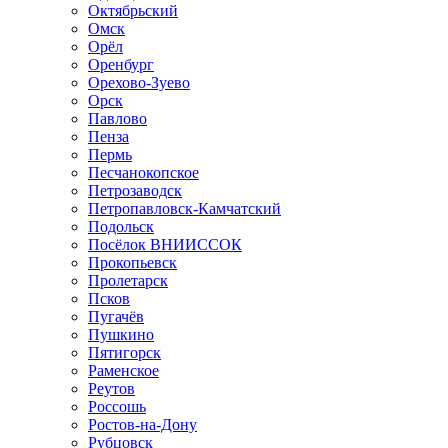
Октябрьский
Омск
Орёл
Оренбург
Орехово-Зуево
Орск
Павлово
Пенза
Пермь
Песчанокопское
Петрозаводск
Петропавловск-Камчатский
Подольск
Посёлок ВНИИССОК
Прокопьевск
Пролетарск
Псков
Пугачёв
Пушкино
Пятигорск
Раменское
Реутов
Россошь
Ростов-на-Дону
Рубцовск