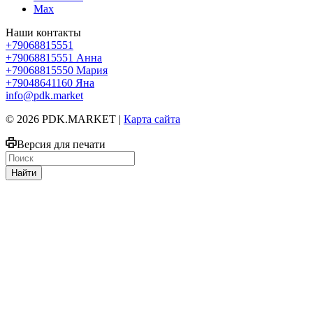
Max
Наши контакты
+79068815551
+79068815551
Анна
+79068815550
Мария
+79048641160
Яна
info@pdk.market
© 2026 PDK.MARKET |
Карта сайта
Версия для печати
Найти