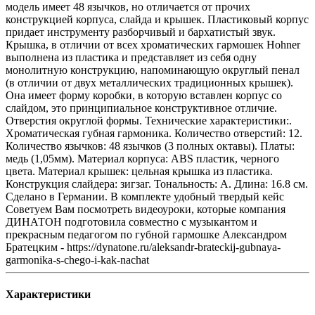
модель имеет 48 язычков, но отличается от прочих
конструкцией корпуса, слайда и крышек. Пластиковый корпус
придает инструменту разборчивый и бархатистый звук.
Крышка, в отличии от всех хроматических гармошек Hohner
выполнена из пластика и представляет из себя одну
монолитную конструкцию, напоминающую округлый пенал
(в отличии от двух металлических традиционных крышек).
Она имеет форму коробки, в которую вставлен корпус со
слайдом, это принципиальное конструктивное отличие.
Отверстия округлой формы. Технические характеристики:.
Хроматическая губная гармоника. Количество отверстий: 12.
Количество язычков: 48 язычков (3 полных октавы). Платы:
медь (1,05мм). Материал корпуса: ABS пластик, черного
цвета. Материал крышек: цельная крышка из пластика.
Конструкция слайдера: зигзаг. Тональность: A. Длина: 16.8 см.
Сделано в Германии. В комплекте удобный твердый кейс
Советуем Вам посмотреть видеоуроки, которые компания
ДИНАТОН подготовила совместно с музыкантом и
прекрасным педагогом по губной гармошке Александром
Братецким - https://dynatone.ru/aleksandr-brateckij-gubnaya-
garmonika-s-chego-i-kak-nachat
Характеристики