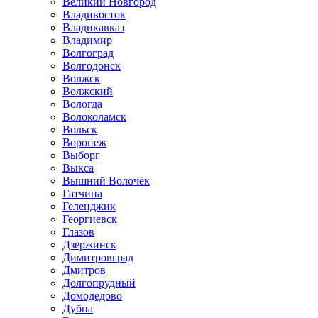
Великий Новгород
Владивосток
Владикавказ
Владимир
Волгоград
Волгодонск
Волжск
Волжский
Вологда
Волоколамск
Вольск
Воронеж
Выборг
Выкса
Вышний Волочёк
Гатчина
Геленджик
Георгиевск
Глазов
Дзержинск
Димитровград
Дмитров
Долгопрудный
Домодедово
Дубна