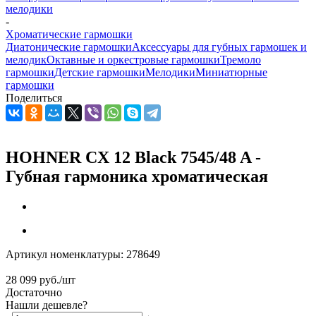
мелодики
-
Хроматические гармошки
Диатонические гармошки
Аксессуары для губных гармошек и
мелодик
Октавные и оркестровые гармошки
Тремоло
гармошки
Детские гармошки
Мелодики
Миниатюрные
гармошки
Поделиться
HOHNER CX 12 Black 7545/48 A -
Губная гармоника хроматическая
Артикул номенклатуры:
278649
28 099
руб.
/шт
Достаточно
Нашли дешевле?