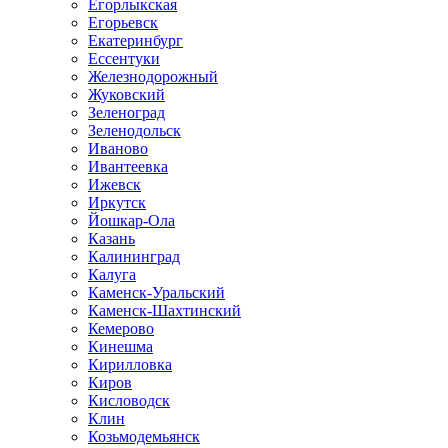
Егорлыкская
Егорьевск
Екатеринбург
Ессентуки
Железнодорожный
Жуковский
Зеленоград
Зеленодольск
Иваново
Ивантеевка
Ижевск
Иркутск
Йошкар-Ола
Казань
Калининград
Калуга
Каменск-Уральский
Каменск-Шахтинский
Кемерово
Кинешма
Кирилловка
Киров
Кисловодск
Клин
Козьмодемьянск