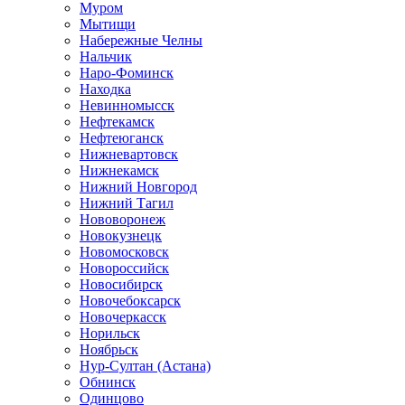
Муром
Мытищи
Набережные Челны
Нальчик
Наро-Фоминск
Находка
Невинномысск
Нефтекамск
Нефтеюганск
Нижневартовск
Нижнекамск
Нижний Новгород
Нижний Тагил
Нововоронеж
Новокузнецк
Новомосковск
Новороссийск
Новосибирск
Новочебоксарск
Новочеркасск
Норильск
Ноябрьск
Нур-Султан (Астана)
Обнинск
Одинцово