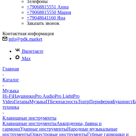
Телефоны
+79068815551
Анна
+79068815550
Мария
+79048641160
Яна
Заказать звонок
Контактная информация
info@pdk.market
Вконтакте
Max
Главная
-
Каталог
-
Музыка
Hi-Fi
Наушники
Pro Audio
Pro Light
Pro
Video
Гитары
Музыка
IT
Безопасность
Театр
Периферия
Букинист
Б
техника
-
Клавишные инструменты
Клавишные инструменты
Аккордеоны, баяны и
гармони
Ударные инструменты
Народные музыкальные
инструменты
Оркестровые инструменты
Губные гармошки и