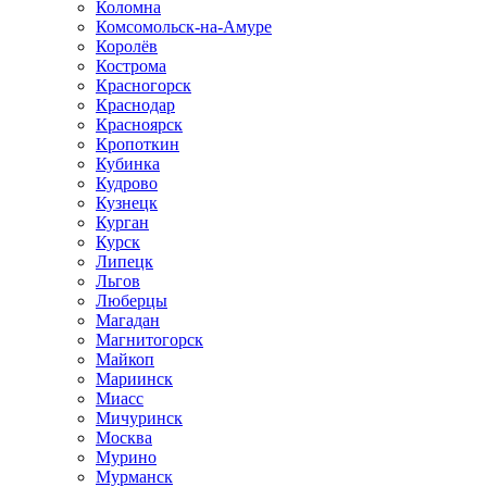
Коломна
Комсомольск-на-Амуре
Королёв
Кострома
Красногорск
Краснодар
Красноярск
Кропоткин
Кубинка
Кудрово
Кузнецк
Курган
Курск
Липецк
Льгов
Люберцы
Магадан
Магнитогорск
Майкоп
Мариинск
Миасс
Мичуринск
Москва
Мурино
Мурманск