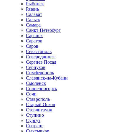
Рыбинск
Рязань
Салават
Сальск
Самара
Санкт-Петербург
Саранск
Саратов
Саров
Севастополь
Северодвинск
Сергиев Посад
Серпухов
Симферополь
Славянск-на-Кубани
Смоленск
Солнечногорск
Сочи
Ставрополь
Старый Оскол
Стерлитамак
Ступино
Сургут
Сызрань
Сыктывкар