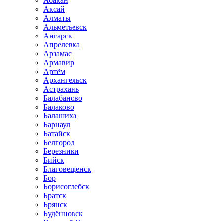
Абакан
Аксай
Алматы
Альметьевск
Ангарск
Апрелевка
Арзамас
Армавир
Артём
Архангельск
Астрахань
Балабаново
Балаково
Балашиха
Барнаул
Батайск
Белгород
Березники
Бийск
Благовещенск
Бор
Борисоглебск
Братск
Брянск
Будённовск