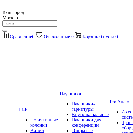
Ваш город
Москва
Сравнение
0
Отложенные
0
Корзина
0
пуста
0
Наушники
Pro Audio
Наушники-
гарнитуры
Hi-Fi
Акус
Внутриканальные
сист
Портативные
Наушники для
Тран
колонки
конференций
обор
Винил
Открытые