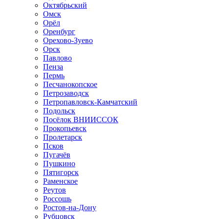
Октябрьский
Омск
Орёл
Оренбург
Орехово-Зуево
Орск
Павлово
Пенза
Пермь
Песчанокопское
Петрозаводск
Петропавловск-Камчатский
Подольск
Посёлок ВНИИССОК
Прокопьевск
Пролетарск
Псков
Пугачёв
Пушкино
Пятигорск
Раменское
Реутов
Россошь
Ростов-на-Дону
Рубцовск