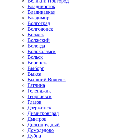
Великий Новгород
Владивосток
Владикавказ
Владимир
Волгоград
Волгодонск
Волжск
Волжский
Вологда
Волоколамск
Вольск
Воронеж
Выборг
Выкса
Вышний Волочёк
Гатчина
Геленджик
Георгиевск
Глазов
Дзержинск
Димитровград
Дмитров
Долгопрудный
Домодедово
Дубна