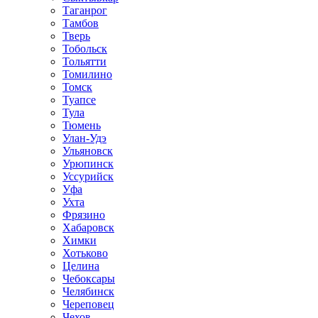
Таганрог
Тамбов
Тверь
Тобольск
Тольятти
Томилино
Томск
Туапсе
Тула
Тюмень
Улан-Удэ
Ульяновск
Урюпинск
Уссурийск
Уфа
Ухта
Фрязино
Хабаровск
Химки
Хотьково
Целина
Чебоксары
Челябинск
Череповец
Чехов