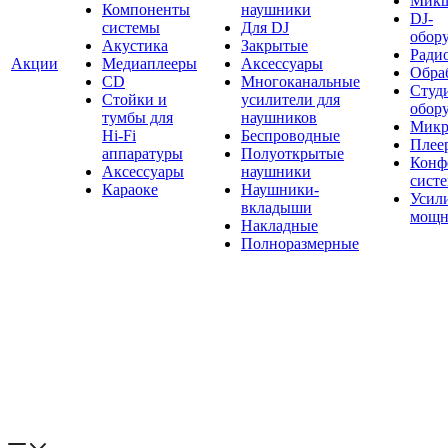
Мик
Компоненты
наушники
DJ-
системы
Для DJ
обор
Акустика
Закрытые
Ради
Акции
Медиаплееры
Аксессуары
Обраб
CD
Многоканальные
Студ
Стойки и
усилители для
обор
тумбы для
наушников
Микр
Hi-Fi
Беспроводные
Плее
аппаратуры
Полуоткрытые
Конф
Аксессуары
наушники
сист
Караоке
Наушники-
Усил
вкладыши
мощн
Накладные
Полноразмерные