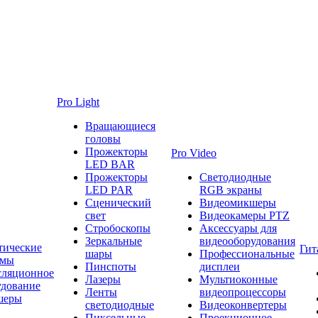
Pro Light
Вращающиеся
головы
Прожекторы
Pro Video
LED BAR
Прожекторы
Светодиодные
LED PAR
RGB экраны
Сценический
Видеомикшеры
свет
Видеокамеры PTZ
Стробоскопы
Аксессуары для
Зеркальные
видеооборудования
тические
Гит
шары
Профессиональные
емы
Пинспоты
дисплеи
сляционное
Лазеры
Мультиоконные
удование
Ленты
видеопроцессоры
шеры
светодиодные
Видеоконвертеры
Пиксельные
Проекционное