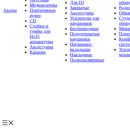
Для DJ
обор
Медиаплееры
Закрытые
Ради
Акции
Портативное
Аксессуары
Обраб
аудио
Усилители для
Студ
CD
наушников
обор
Стойки и
Беспроводные
Микр
тумбы для
Полуоткрытые
Плее
Hi-Fi
наушники
Конф
аппаратуры
Наушники-
сист
Аксессуары
вкладыши
Усил
Караоке
Накладные
мощн
Полноразмерные