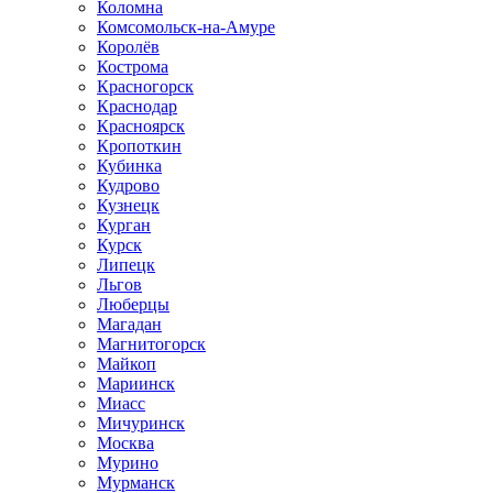
Коломна
Комсомольск-на-Амуре
Королёв
Кострома
Красногорск
Краснодар
Красноярск
Кропоткин
Кубинка
Кудрово
Кузнецк
Курган
Курск
Липецк
Льгов
Люберцы
Магадан
Магнитогорск
Майкоп
Мариинск
Миасс
Мичуринск
Москва
Мурино
Мурманск