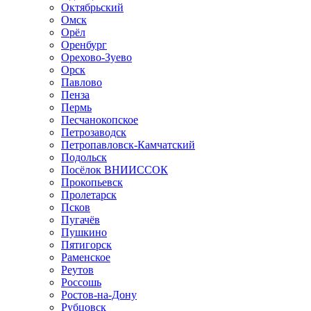
Октябрьский
Омск
Орёл
Оренбург
Орехово-Зуево
Орск
Павлово
Пенза
Пермь
Песчанокопское
Петрозаводск
Петропавловск-Камчатский
Подольск
Посёлок ВНИИССОК
Прокопьевск
Пролетарск
Псков
Пугачёв
Пушкино
Пятигорск
Раменское
Реутов
Россошь
Ростов-на-Дону
Рубцовск