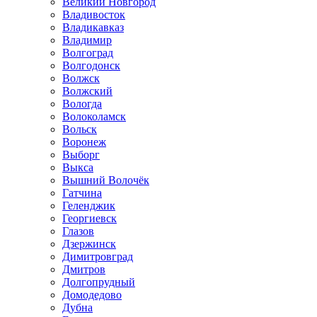
Великий Новгород
Владивосток
Владикавказ
Владимир
Волгоград
Волгодонск
Волжск
Волжский
Вологда
Волоколамск
Вольск
Воронеж
Выборг
Выкса
Вышний Волочёк
Гатчина
Геленджик
Георгиевск
Глазов
Дзержинск
Димитровград
Дмитров
Долгопрудный
Домодедово
Дубна