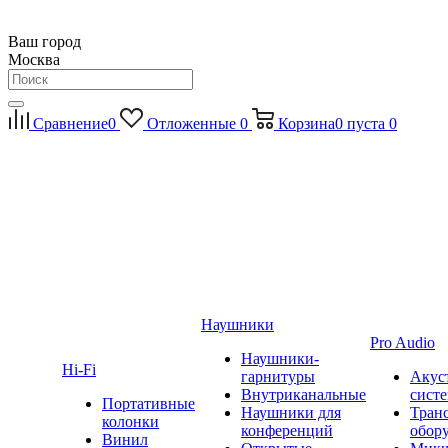
Ваш город
Москва
Сравнение
0
Отложенные
0
Корзина
0
пуста
0
Наушники
Pro Audio
Наушники-
Hi-Fi
гарнитуры
Акус
Внутриканальные
сист
Портативные
Наушники для
Тран
колонки
конференций
обор
Винил