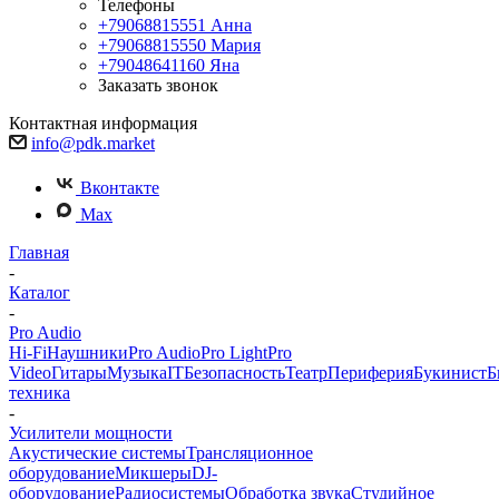
Телефоны
+79068815551
Анна
+79068815550
Мария
+79048641160
Яна
Заказать звонок
Контактная информация
info@pdk.market
Вконтакте
Max
Главная
-
Каталог
-
Pro Audio
Hi-Fi
Наушники
Pro Audio
Pro Light
Pro
Video
Гитары
Музыка
IT
Безопасность
Театр
Периферия
Букинист
Б
техника
-
Усилители мощности
Акустические системы
Трансляционное
оборудование
Микшеры
DJ-
оборудование
Радиосистемы
Обработка звука
Студийное