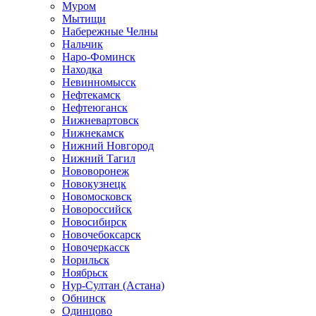
Муром
Мытищи
Набережные Челны
Нальчик
Наро-Фоминск
Находка
Невинномысск
Нефтекамск
Нефтеюганск
Нижневартовск
Нижнекамск
Нижний Новгород
Нижний Тагил
Нововоронеж
Новокузнецк
Новомосковск
Новороссийск
Новосибирск
Новочебоксарск
Новочеркасск
Норильск
Ноябрьск
Нур-Султан (Астана)
Обнинск
Одинцово