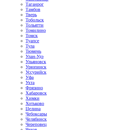
Таганрог
Тамбов
Тверь
Тобольск
Тольятти
Томилино
Томск
Туапсе
Тула
Тюмень
Улан-Удэ
Ульяновск
Урюпинск
Уссурийск
Уфа
Ухта
Фрязино
Хабаровск
Химки
Хотьково
Целина
Чебоксары
Челябинск
Череповец
Чехов