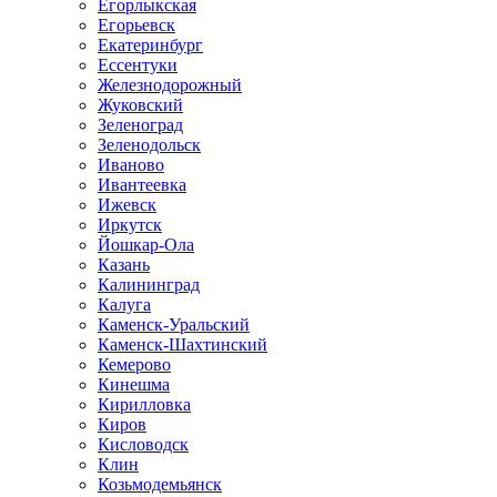
Егорлыкская
Егорьевск
Екатеринбург
Ессентуки
Железнодорожный
Жуковский
Зеленоград
Зеленодольск
Иваново
Ивантеевка
Ижевск
Иркутск
Йошкар-Ола
Казань
Калининград
Калуга
Каменск-Уральский
Каменск-Шахтинский
Кемерово
Кинешма
Кирилловка
Киров
Кисловодск
Клин
Козьмодемьянск