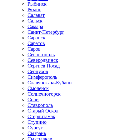
Рыбинск
Рязань
Салават
Сальск
Самара
Санкт-Петербург
Саранск
Саратов
Саров
Севастополь
Северодвинск
Сергиев Посад
Серпухов
Симферополь
Славянск-на-Кубани
Смоленск
Солнечногорск
Сочи
Ставрополь
Старый Оскол
Стерлитамак
Ступино
Сургут
Сызрань
Сыктывкар