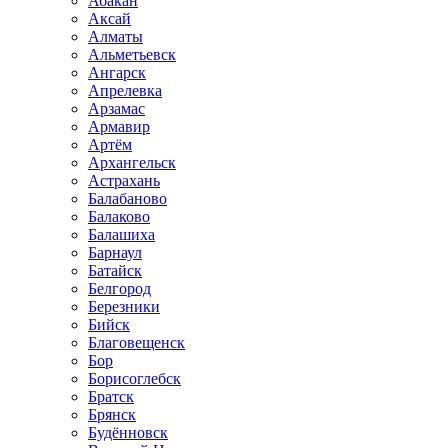
Абакан
Аксай
Алматы
Альметьевск
Ангарск
Апрелевка
Арзамас
Армавир
Артём
Архангельск
Астрахань
Балабаново
Балаково
Балашиха
Барнаул
Батайск
Белгород
Березники
Бийск
Благовещенск
Бор
Борисоглебск
Братск
Брянск
Будённовск