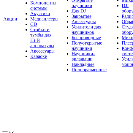
Открытые
Мик
Компоненты
наушники
DJ-
системы
Для DJ
обор
Акустика
Закрытые
Ради
Акции
Медиаплееры
Аксессуары
Обраб
CD
Усилители для
Студ
Стойки и
наушников
обор
тумбы для
Беспроводные
Микр
Hi-Fi
Полуоткрытые
Плее
аппаратуры
наушники
Конф
Аксессуары
Наушники-
сист
Караоке
вкладыши
Усил
Накладные
мощн
Полноразмерные