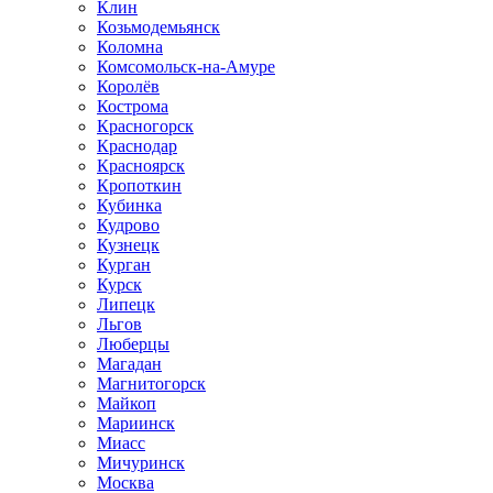
Клин
Козьмодемьянск
Коломна
Комсомольск-на-Амуре
Королёв
Кострома
Красногорск
Краснодар
Красноярск
Кропоткин
Кубинка
Кудрово
Кузнецк
Курган
Курск
Липецк
Льгов
Люберцы
Магадан
Магнитогорск
Майкоп
Мариинск
Миасс
Мичуринск
Москва