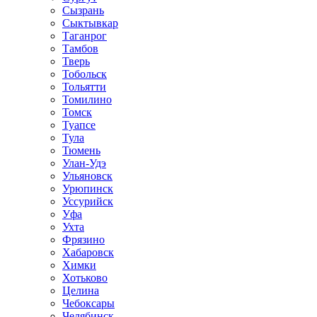
Сызрань
Сыктывкар
Таганрог
Тамбов
Тверь
Тобольск
Тольятти
Томилино
Томск
Туапсе
Тула
Тюмень
Улан-Удэ
Ульяновск
Урюпинск
Уссурийск
Уфа
Ухта
Фрязино
Хабаровск
Химки
Хотьково
Целина
Чебоксары
Челябинск