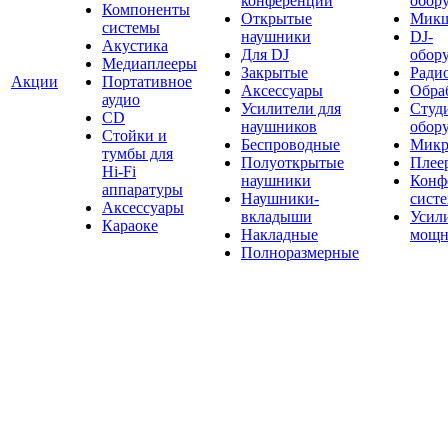
конференций
обор
Компоненты
Открытые
Мик
системы
наушники
DJ-
Акустика
Для DJ
обор
Медиаплееры
Закрытые
Ради
Акции
Портативное
Аксессуары
Обраб
аудио
Усилители для
Студ
CD
наушников
обор
Стойки и
Беспроводные
Микр
тумбы для
Полуоткрытые
Плее
Hi-Fi
наушники
Конф
аппаратуры
Наушники-
сист
Аксессуары
вкладыши
Усил
Караоке
Накладные
мощн
Полноразмерные