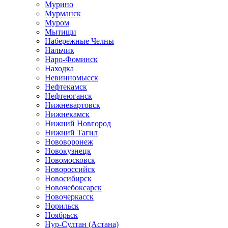
Мурино
Мурманск
Муром
Мытищи
Набережные Челны
Нальчик
Наро-Фоминск
Находка
Невинномысск
Нефтекамск
Нефтеюганск
Нижневартовск
Нижнекамск
Нижний Новгород
Нижний Тагил
Нововоронеж
Новокузнецк
Новомосковск
Новороссийск
Новосибирск
Новочебоксарск
Новочеркасск
Норильск
Ноябрьск
Нур-Султан (Астана)