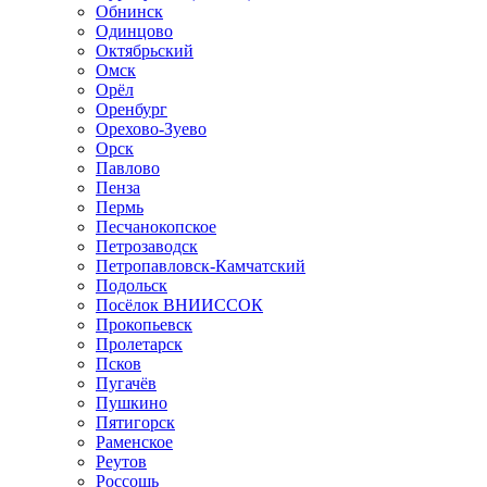
Обнинск
Одинцово
Октябрьский
Омск
Орёл
Оренбург
Орехово-Зуево
Орск
Павлово
Пенза
Пермь
Песчанокопское
Петрозаводск
Петропавловск-Камчатский
Подольск
Посёлок ВНИИССОК
Прокопьевск
Пролетарск
Псков
Пугачёв
Пушкино
Пятигорск
Раменское
Реутов
Россошь