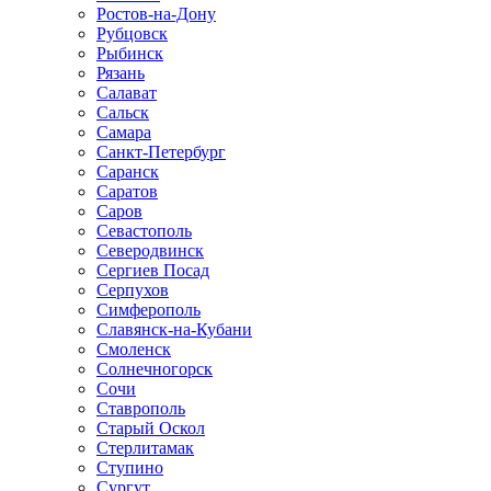
Ростов-на-Дону
Рубцовск
Рыбинск
Рязань
Салават
Сальск
Самара
Санкт-Петербург
Саранск
Саратов
Саров
Севастополь
Северодвинск
Сергиев Посад
Серпухов
Симферополь
Славянск-на-Кубани
Смоленск
Солнечногорск
Сочи
Ставрополь
Старый Оскол
Стерлитамак
Ступино
Сургут