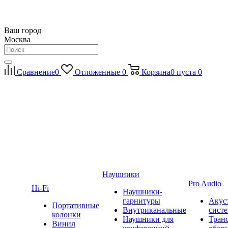
Ваш город
Москва
Сравнение
0
Отложенные
0
Корзина
0
пуста
0
Наушники
Pro Audio
Hi-Fi
Наушники-
гарнитуры
Акус
Портативные
Внутриканальные
сист
колонки
Наушники для
Тран
Винил