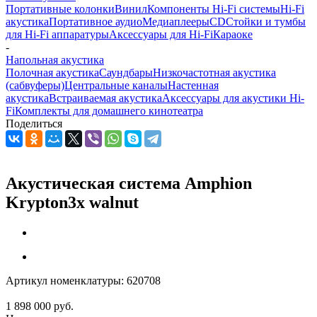
Портативные колонки
Винил
Компоненты Hi-Fi системы
Hi-Fi
акустика
Портативное аудио
Медиаплееры
CD
Стойки и тумбы
для Hi-Fi аппаратуры
Аксессуары для Hi-Fi
Караоке
-
Напольная акустика
Полочная акустика
Саундбары
Низкочастотная акустика
(сабвуферы)
Центральные каналы
Настенная
акустика
Встраиваемая акустика
Аксессуары для акустики Hi-
Fi
Комплекты для домашнего кинотеатра
Поделиться
Акустическая система Amphion
Krypton3x walnut
Артикул номенклатуры:
620708
1 898 000
руб.