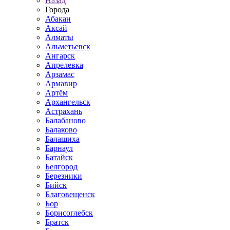
Назад
Города
Абакан
Аксай
Алматы
Альметьевск
Ангарск
Апрелевка
Арзамас
Армавир
Артём
Архангельск
Астрахань
Балабаново
Балаково
Балашиха
Барнаул
Батайск
Белгород
Березники
Бийск
Благовещенск
Бор
Борисоглебск
Братск