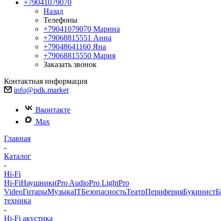
+79041079070
Назад
Телефоны
+79041079070
Марина
+79068815551
Анна
+79048641160
Яна
+79068815550
Мария
Заказать звонок
Контактная информация
info@pdk.market
Вконтакте
Max
Главная
-
Каталог
-
Hi-Fi
Hi-Fi
Наушники
Pro Audio
Pro Light
Pro
Video
Гитары
Музыка
IT
Безопасность
Театр
Периферия
Букинист
Б
техника
-
Hi-Fi акустика