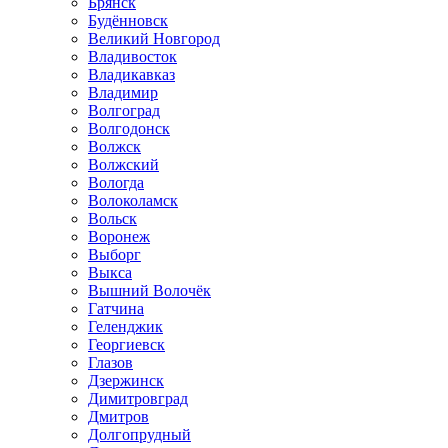
Брянск
Будённовск
Великий Новгород
Владивосток
Владикавказ
Владимир
Волгоград
Волгодонск
Волжск
Волжский
Вологда
Волоколамск
Вольск
Воронеж
Выборг
Выкса
Вышний Волочёк
Гатчина
Геленджик
Георгиевск
Глазов
Дзержинск
Димитровград
Дмитров
Долгопрудный