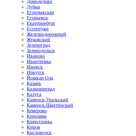
Домодедово
Дубна
Егорлыкская
Егорьевск
Екатеринбург
Ессентуки
Железнодорожный
Жуковский
Зеленоград
Зеленодольск
Иваново
Ивантеевка
Ижевск
Иркутск
Йошкар-Ола
Казань
Калининград
Калуга
Каменск-Уральский
Каменск-Шахтинский
Кемерово
Кинешма
Кирилловка
Киров
Кисловодск