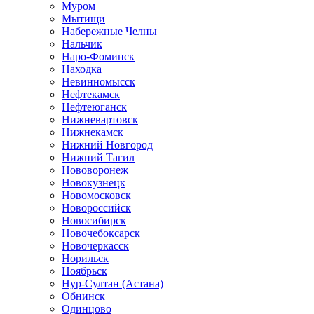
Муром
Мытищи
Набережные Челны
Нальчик
Наро-Фоминск
Находка
Невинномысск
Нефтекамск
Нефтеюганск
Нижневартовск
Нижнекамск
Нижний Новгород
Нижний Тагил
Нововоронеж
Новокузнецк
Новомосковск
Новороссийск
Новосибирск
Новочебоксарск
Новочеркасск
Норильск
Ноябрьск
Нур-Султан (Астана)
Обнинск
Одинцово