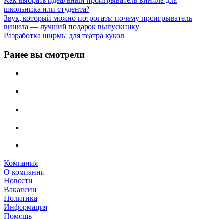
Как выбрать идеальный проигрыватель винила для
школьника или студента?
Звук, который можно потрогать: почему проигрыватель
винила — лучший подарок выпускнику
Разработка ширмы для театра кукол
Ранее вы смотрели
Компания
О компании
Новости
Вакансии
Политика
Информация
Помощь