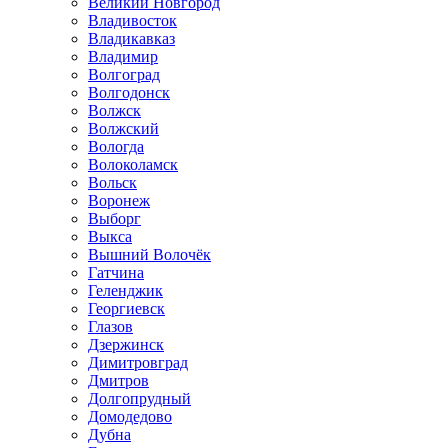
Великий Новгород
Владивосток
Владикавказ
Владимир
Волгоград
Волгодонск
Волжск
Волжский
Вологда
Волоколамск
Вольск
Воронеж
Выборг
Выкса
Вышний Волочёк
Гатчина
Геленджик
Георгиевск
Глазов
Дзержинск
Димитровград
Дмитров
Долгопрудный
Домодедово
Дубна