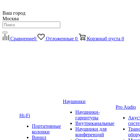
Ваш город
Москва
Сравнение
0
Отложенные
0
Корзина
0
пуста
0
Наушники
Pro Audio
Наушники-
Hi-Fi
гарнитуры
Акус
Внутриканальные
сист
Портативные
Наушники для
Тран
колонки
конференций
обор
Винил