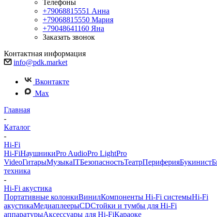
Телефоны
+79068815551
Анна
+79068815550
Мария
+79048641160
Яна
Заказать звонок
Контактная информация
info@pdk.market
Вконтакте
Max
Главная
-
Каталог
-
Hi-Fi
Hi-Fi
Наушники
Pro Audio
Pro Light
Pro
Video
Гитары
Музыка
IT
Безопасность
Театр
Периферия
Букинист
Б
техника
-
Hi-Fi акустика
Портативные колонки
Винил
Компоненты Hi-Fi системы
Hi-Fi
акустика
Медиаплееры
CD
Стойки и тумбы для Hi-Fi
аппаратуры
Аксессуары для Hi-Fi
Караоке