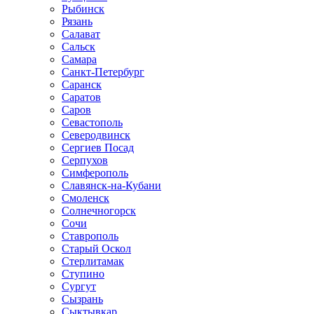
Рыбинск
Рязань
Салават
Сальск
Самара
Санкт-Петербург
Саранск
Саратов
Саров
Севастополь
Северодвинск
Сергиев Посад
Серпухов
Симферополь
Славянск-на-Кубани
Смоленск
Солнечногорск
Сочи
Ставрополь
Старый Оскол
Стерлитамак
Ступино
Сургут
Сызрань
Сыктывкар