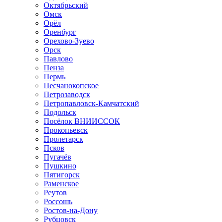
Октябрьский
Омск
Орёл
Оренбург
Орехово-Зуево
Орск
Павлово
Пенза
Пермь
Песчанокопское
Петрозаводск
Петропавловск-Камчатский
Подольск
Посёлок ВНИИССОК
Прокопьевск
Пролетарск
Псков
Пугачёв
Пушкино
Пятигорск
Раменское
Реутов
Россошь
Ростов-на-Дону
Рубцовск