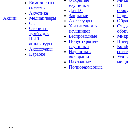
Открытые
Мик
Компоненты
наушники
DJ-
системы
Для DJ
обор
Акустика
Закрытые
Ради
Акции
Медиаплееры
Аксессуары
Обраб
CD
Усилители для
Студ
Стойки и
наушников
обор
тумбы для
Беспроводные
Микр
Hi-Fi
Полуоткрытые
Плее
аппаратуры
наушники
Конф
Аксессуары
Наушники-
сист
Караоке
вкладыши
Усил
Накладные
мощн
Полноразмерные