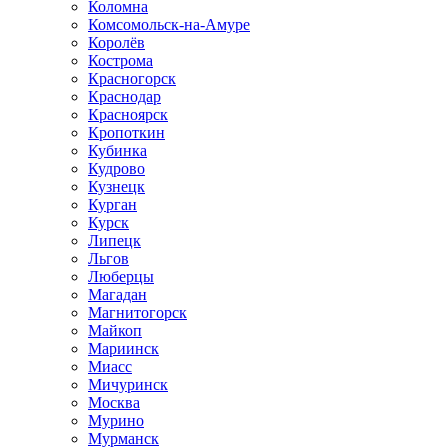
Коломна
Комсомольск-на-Амуре
Королёв
Кострома
Красногорск
Краснодар
Красноярск
Кропоткин
Кубинка
Кудрово
Кузнецк
Курган
Курск
Липецк
Льгов
Люберцы
Магадан
Магнитогорск
Майкоп
Мариинск
Миасс
Мичуринск
Москва
Мурино
Мурманск