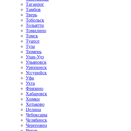
Таганрог
Тамбов
Тверь
Тобольск
Тольятти
Томилино
Томск
Туапсе
Тула
Тюмень
Улан-Удэ
Ульяновск
Урюпинск
Уссурийск
Уфа
Ухта
Фрязино
Хабаровск
Химки
Хотьково
Целина
Чебоксары
Челябинск
Череповец
Чехов