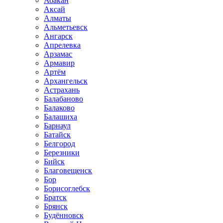
Абакан
Аксай
Алматы
Альметьевск
Ангарск
Апрелевка
Арзамас
Армавир
Артём
Архангельск
Астрахань
Балабаново
Балаково
Балашиха
Барнаул
Батайск
Белгород
Березники
Бийск
Благовещенск
Бор
Борисоглебск
Братск
Брянск
Будённовск