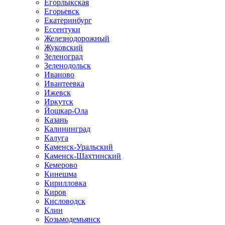
Егорлыкская
Егорьевск
Екатеринбург
Ессентуки
Железнодорожный
Жуковский
Зеленоград
Зеленодольск
Иваново
Ивантеевка
Ижевск
Иркутск
Йошкар-Ола
Казань
Калининград
Калуга
Каменск-Уральский
Каменск-Шахтинский
Кемерово
Кинешма
Кирилловка
Киров
Кисловодск
Клин
Козьмодемьянск