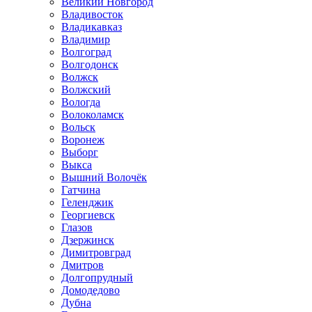
Великий Новгород
Владивосток
Владикавказ
Владимир
Волгоград
Волгодонск
Волжск
Волжский
Вологда
Волоколамск
Вольск
Воронеж
Выборг
Выкса
Вышний Волочёк
Гатчина
Геленджик
Георгиевск
Глазов
Дзержинск
Димитровград
Дмитров
Долгопрудный
Домодедово
Дубна