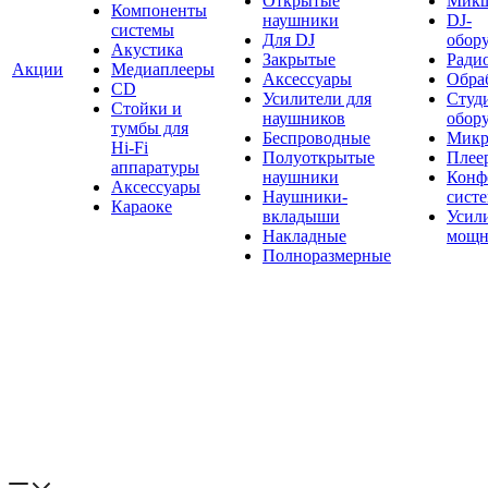
Открытые
Мик
Компоненты
наушники
DJ-
системы
Для DJ
обор
Акустика
Закрытые
Ради
Акции
Медиаплееры
Аксессуары
Обраб
CD
Усилители для
Студ
Стойки и
наушников
обор
тумбы для
Беспроводные
Микр
Hi-Fi
Полуоткрытые
Плее
аппаратуры
наушники
Конф
Аксессуары
Наушники-
сист
Караоке
вкладыши
Усил
Накладные
мощн
Полноразмерные