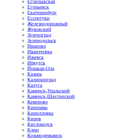
Егорлыкская
Егорьевск
Екатеринбург
Ессентуки
Железнодорожный
Жуковский
Зеленоград
Зеленодольск
Иваново
Ивантеевка
Ижевск
Иркутск
Йошкар-Ола
Казань
Калининград
Калуга
Каменск-Уральский
Каменск-Шахтинский
Кемерово
Кинешма
Кирилловка
Киров
Кисловодск
Клин
Козьмодемьянск