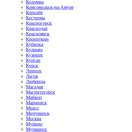
Коломна
Комсомольск-на-Амуре
Королёв
Кострома
Красногорск
Краснодар
Красноярск
Кропоткин
Кубинка
Кудрово
Кузнецк
Курган
Курск
Липецк
Льгов
Люберцы
Магадан
Магнитогорск
Майкоп
Мариинск
Миасс
Мичуринск
Москва
Мурино
Мурманск