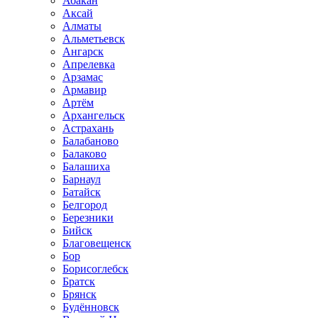
Абакан
Аксай
Алматы
Альметьевск
Ангарск
Апрелевка
Арзамас
Армавир
Артём
Архангельск
Астрахань
Балабаново
Балаково
Балашиха
Барнаул
Батайск
Белгород
Березники
Бийск
Благовещенск
Бор
Борисоглебск
Братск
Брянск
Будённовск