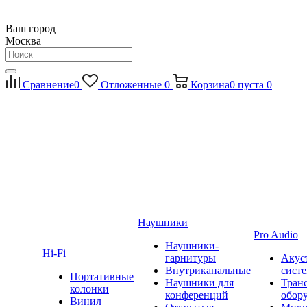
Ваш город
Москва
Сравнение
0
Отложенные
0
Корзина
0
пуста
0
Наушники
Pro Audio
Наушники-
Hi-Fi
гарнитуры
Акус
Внутриканальные
сист
Портативные
Наушники для
Тран
колонки
конференций
обор
Винил