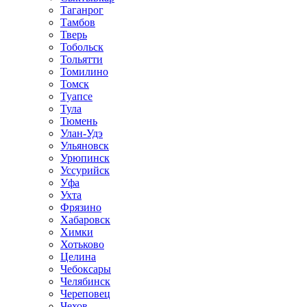
Таганрог
Тамбов
Тверь
Тобольск
Тольятти
Томилино
Томск
Туапсе
Тула
Тюмень
Улан-Удэ
Ульяновск
Урюпинск
Уссурийск
Уфа
Ухта
Фрязино
Хабаровск
Химки
Хотьково
Целина
Чебоксары
Челябинск
Череповец
Чехов