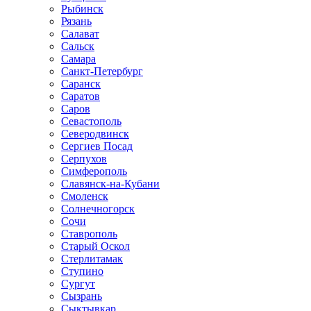
Рыбинск
Рязань
Салават
Сальск
Самара
Санкт-Петербург
Саранск
Саратов
Саров
Севастополь
Северодвинск
Сергиев Посад
Серпухов
Симферополь
Славянск-на-Кубани
Смоленск
Солнечногорск
Сочи
Ставрополь
Старый Оскол
Стерлитамак
Ступино
Сургут
Сызрань
Сыктывкар