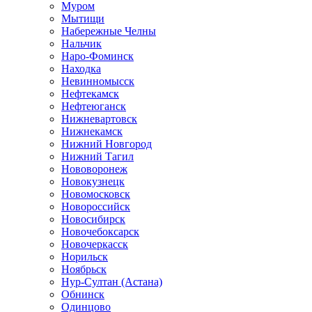
Муром
Мытищи
Набережные Челны
Нальчик
Наро-Фоминск
Находка
Невинномысск
Нефтекамск
Нефтеюганск
Нижневартовск
Нижнекамск
Нижний Новгород
Нижний Тагил
Нововоронеж
Новокузнецк
Новомосковск
Новороссийск
Новосибирск
Новочебоксарск
Новочеркасск
Норильск
Ноябрьск
Нур-Султан (Астана)
Обнинск
Одинцово