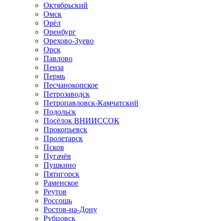
Октябрьский
Омск
Орёл
Оренбург
Орехово-Зуево
Орск
Павлово
Пенза
Пермь
Песчанокопское
Петрозаводск
Петропавловск-Камчатский
Подольск
Посёлок ВНИИССОК
Прокопьевск
Пролетарск
Псков
Пугачёв
Пушкино
Пятигорск
Раменское
Реутов
Россошь
Ростов-на-Дону
Рубцовск