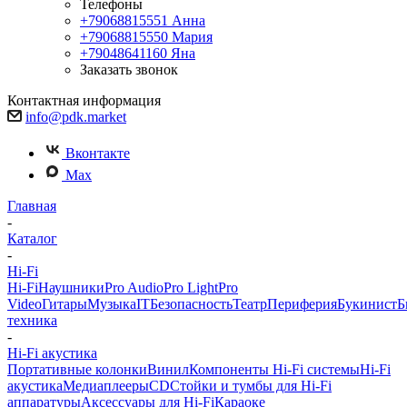
Телефоны
+79068815551
Анна
+79068815550
Мария
+79048641160
Яна
Заказать звонок
Контактная информация
info@pdk.market
Вконтакте
Max
Главная
-
Каталог
-
Hi-Fi
Hi-Fi
Наушники
Pro Audio
Pro Light
Pro
Video
Гитары
Музыка
IT
Безопасность
Театр
Периферия
Букинист
Б
техника
-
Hi-Fi акустика
Портативные колонки
Винил
Компоненты Hi-Fi системы
Hi-Fi
акустика
Медиаплееры
CD
Стойки и тумбы для Hi-Fi
аппаратуры
Аксессуары для Hi-Fi
Караоке