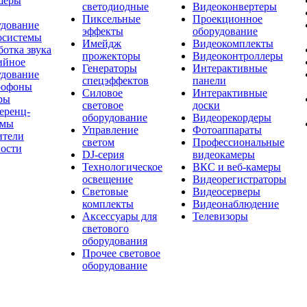
шеры
светодиодные
Видеоконвертеры
Пиксельные
Проекционное
удование
эффекты
оборудование
осистемы
Имейдж
Видеокомплекты
отка звука
прожекторы
Видеоконтроллеры
ийное
Генераторы
Интерактивные
удование
спецэффектов
панели
офоны
Силовое
Интерактивные
ры
световое
доски
еренц-
оборудование
Видеорекордеры
емы
Управление
Фотоаппараты
ители
светом
Профессиональные
ости
DJ-серия
видеокамеры
Технологическое
ВКС и веб-камеры
освещение
Видеорегистраторы
Световые
Видеосерверы
комплекты
Видеонаблюдение
Аксессуары для
Телевизоры
светового
оборудования
Прочее световое
оборудование