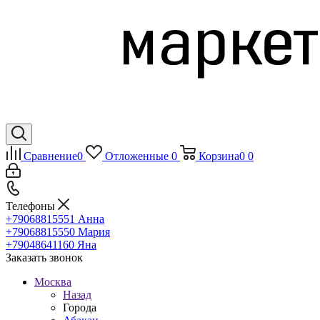
Сравнение
0
Отложенные
0
Корзина
0
0
Телефоны
+79068815551
Анна
+79068815550
Мария
+79048641160
Яна
Заказать звонок
Москва
Назад
Города