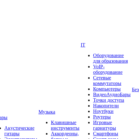
IT
Оборудование
для образования
VoIP-
оборудование
Сетевые
коммутаторы
Компьютеры
Без
ВидеоАудиоБары
Точки доступа
Накопители
Ноутбуки
Музыка
Роутеры
ары
Клавишные
Игровые
Акустические
инструменты
гарнитуры
гитары
Аккордеоны,
Смартфоны