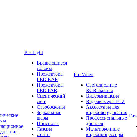
Pro Light
Вращающиеся
головы
Прожекторы
Pro Video
LED BAR
Прожекторы
Светодиодные
LED PAR
RGB экраны
Сценический
Видеомикшеры
свет
Видеокамеры PTZ
Стробоскопы
Аксессуары для
Зеркальные
видеооборудования
тические
Гит
шары
Профессиональные
емы
Пинспоты
дисплеи
сляционное
Лазеры
Мультиоконные
удование
Ленты
видеопроцессоры