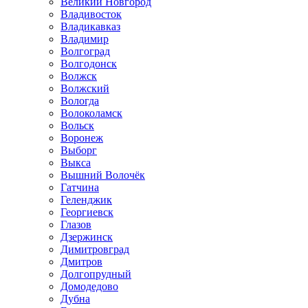
Великий Новгород
Владивосток
Владикавказ
Владимир
Волгоград
Волгодонск
Волжск
Волжский
Вологда
Волоколамск
Вольск
Воронеж
Выборг
Выкса
Вышний Волочёк
Гатчина
Геленджик
Георгиевск
Глазов
Дзержинск
Димитровград
Дмитров
Долгопрудный
Домодедово
Дубна