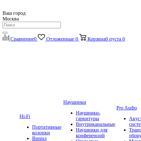
Ваш город
Москва
Сравнение
0
Отложенные
0
Корзина
0
пуста
0
Наушники
Pro Audio
Наушники-
Hi-Fi
гарнитуры
Акус
Внутриканальные
сист
Портативные
Наушники для
Тран
колонки
конференций
обор
Винил