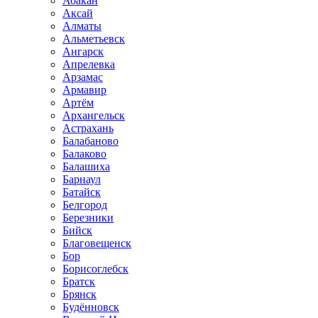
Абакан
Аксай
Алматы
Альметьевск
Ангарск
Апрелевка
Арзамас
Армавир
Артём
Архангельск
Астрахань
Балабаново
Балаково
Балашиха
Барнаул
Батайск
Белгород
Березники
Бийск
Благовещенск
Бор
Борисоглебск
Братск
Брянск
Будённовск