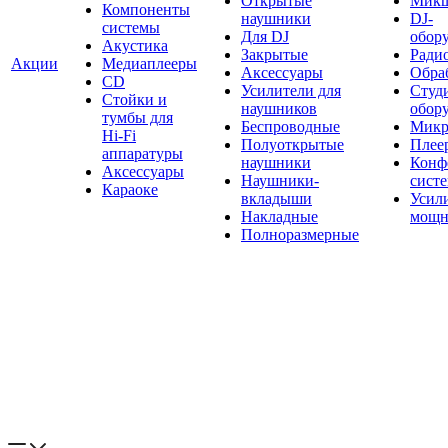
Открытые
Мик
Компоненты
наушники
DJ-
системы
Для DJ
обор
Акустика
Закрытые
Ради
Акции
Медиаплееры
Аксессуары
Обраб
CD
Усилители для
Студ
Стойки и
наушников
обор
тумбы для
Беспроводные
Микр
Hi-Fi
Полуоткрытые
Плее
аппаратуры
наушники
Конф
Аксессуары
Наушники-
сист
Караоке
вкладыши
Усил
Накладные
мощн
Полноразмерные