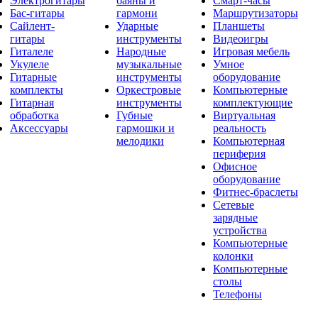
Электрогитары
баяны и
Смарт-часы
Бас-гитары
гармони
Маршрутизаторы
Сайлент-
Ударные
Планшеты
гитары
инструменты
Видеоигры
Гиталеле
Народные
Игровая мебель
Укулеле
музыкальные
Умное
Гитарные
инструменты
оборудование
комплекты
Оркестровые
Компьютерные
Гитарная
инструменты
комплектующие
обработка
Губные
Виртуальная
Аксессуары
гармошки и
реальность
мелодики
Компьютерная
периферия
Офисное
оборудование
Фитнес-браслеты
Сетевые
зарядные
устройства
Компьютерные
колонки
Компьютерные
столы
Телефоны