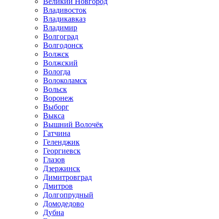
Великий Новгород
Владивосток
Владикавказ
Владимир
Волгоград
Волгодонск
Волжск
Волжский
Вологда
Волоколамск
Вольск
Воронеж
Выборг
Выкса
Вышний Волочёк
Гатчина
Геленджик
Георгиевск
Глазов
Дзержинск
Димитровград
Дмитров
Долгопрудный
Домодедово
Дубна