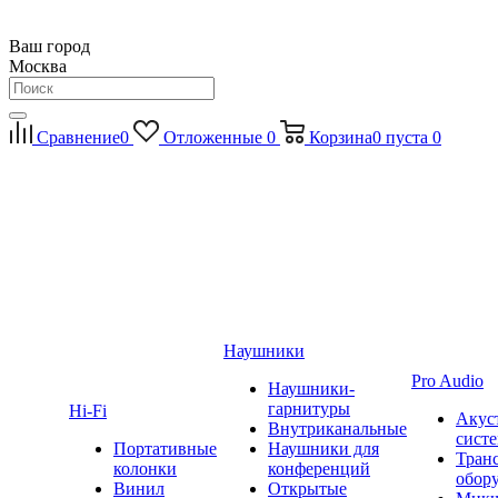
Ваш город
Москва
Сравнение
0
Отложенные
0
Корзина
0
пуста
0
Наушники
Pro Audio
Наушники-
гарнитуры
Hi-Fi
Акус
Внутриканальные
сист
Портативные
Наушники для
Тран
колонки
конференций
обор
Винил
Открытые