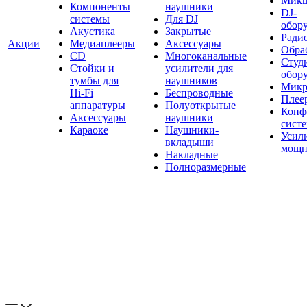
Мик
Компоненты
наушники
DJ-
системы
Для DJ
обор
Акустика
Закрытые
Ради
Акции
Медиаплееры
Аксессуары
Обраб
CD
Многоканальные
Студ
Стойки и
усилители для
обор
тумбы для
наушников
Микр
Hi-Fi
Беспроводные
Плее
аппаратуры
Полуоткрытые
Конф
Аксессуары
наушники
сист
Караоке
Наушники-
Усил
вкладыши
мощн
Накладные
Полноразмерные