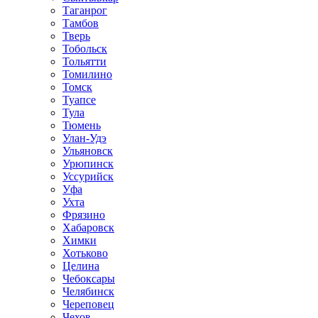
Таганрог
Тамбов
Тверь
Тобольск
Тольятти
Томилино
Томск
Туапсе
Тула
Тюмень
Улан-Удэ
Ульяновск
Урюпинск
Уссурийск
Уфа
Ухта
Фрязино
Хабаровск
Химки
Хотьково
Целина
Чебоксары
Челябинск
Череповец
Чехов