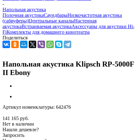
-
Напольная акустика
Полочная акустика
Саундбары
Низкочастотная акустика
(сабвуферы)
Центральные каналы
Настенная
акустика
Встраиваемая акустика
Аксессуары для акустики Hi-
Fi
Комплекты для домашнего кинотеатра
Поделиться
Напольная акустика Klipsch RP-5000F
II Ebony
Артикул номенклатуры:
642476
141 165
руб.
Нет в наличии
Нашли дешевле?
Запросить