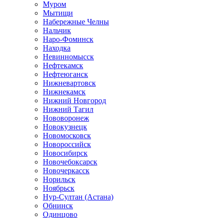
Муром
Мытищи
Набережные Челны
Нальчик
Наро-Фоминск
Находка
Невинномысск
Нефтекамск
Нефтеюганск
Нижневартовск
Нижнекамск
Нижний Новгород
Нижний Тагил
Нововоронеж
Новокузнецк
Новомосковск
Новороссийск
Новосибирск
Новочебоксарск
Новочеркасск
Норильск
Ноябрьск
Нур-Султан (Астана)
Обнинск
Одинцово