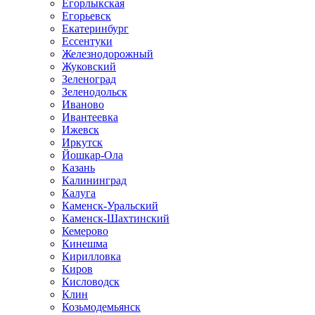
Егорлыкская
Егорьевск
Екатеринбург
Ессентуки
Железнодорожный
Жуковский
Зеленоград
Зеленодольск
Иваново
Ивантеевка
Ижевск
Иркутск
Йошкар-Ола
Казань
Калининград
Калуга
Каменск-Уральский
Каменск-Шахтинский
Кемерово
Кинешма
Кирилловка
Киров
Кисловодск
Клин
Козьмодемьянск