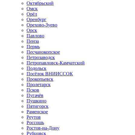
Октябрьский
Омск
Орёл
Оренбург
Орехово-Зуево
Орск
Павлово
Пенза
Пермь
Песчанокопское
Петрозаводск
Петропавловск-Камчатский
Подольск
Посёлок ВНИИССОК
Прокопьевск
Пролетарск
Псков
Пугачёв
Пушкино
Пятигорск
Раменское
Реутов
Россошь
Ростов-на-Дону
Рубцовск