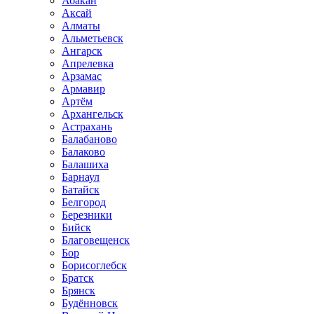
Абакан
Аксай
Алматы
Альметьевск
Ангарск
Апрелевка
Арзамас
Армавир
Артём
Архангельск
Астрахань
Балабаново
Балаково
Балашиха
Барнаул
Батайск
Белгород
Березники
Бийск
Благовещенск
Бор
Борисоглебск
Братск
Брянск
Будённовск