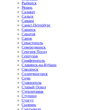
Рыбинск
Рязань
Салават
Сальск
Самара
Санкт-Петербург
Саранск
Саратов
Саров
Севастополь
Северодвинск
Сергиев Посад
Серпухов
Симферополь
Славянск-на-Кубани
Смоленск
Солнечногорск
Сочи
Ставрополь
Старый Оскол
Стерлитамак
Ступино
Сургут
Сызрань
Сыктывкар