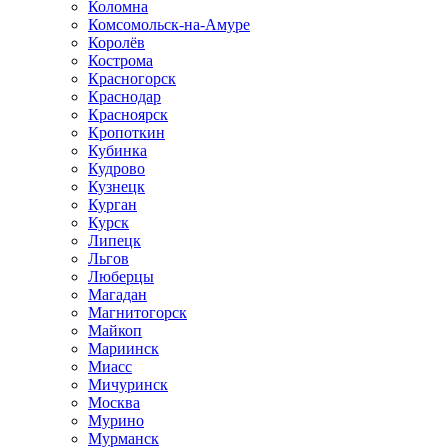
Коломна
Комсомольск-на-Амуре
Королёв
Кострома
Красногорск
Краснодар
Красноярск
Кропоткин
Кубинка
Кудрово
Кузнецк
Курган
Курск
Липецк
Льгов
Люберцы
Магадан
Магнитогорск
Майкоп
Мариинск
Миасс
Мичуринск
Москва
Мурино
Мурманск