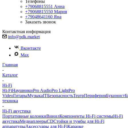
Телефоны
+79068815551
Анна
+79068815550
Мария
+79048641160
Яна
Заказать звонок
Контактная информация
info@pdk.market
Вконтакте
Max
Главная
-
Каталог
-
Hi-Fi
Hi-Fi
Наушники
Pro Audio
Pro Light
Pro
Video
Гитары
Музыка
IT
Безопасность
Театр
Периферия
Букинист
Б
техника
-
Hi-Fi акустика
Портативные колонки
Винил
Компоненты Hi-Fi системы
Hi-Fi
акустика
Медиаплееры
CD
Стойки и тумбы для Hi-Fi
аппаратуры
Аксессуары для Hi-Fi
Караоке