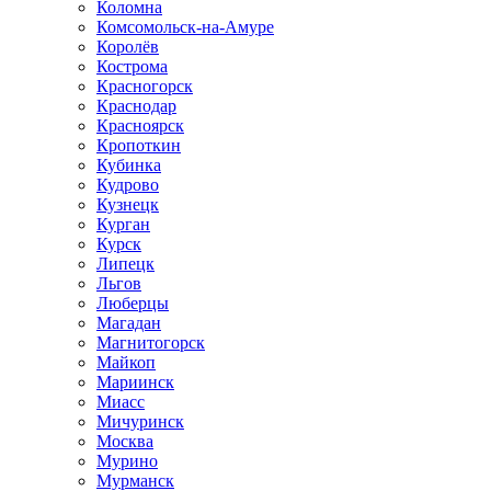
Коломна
Комсомольск-на-Амуре
Королёв
Кострома
Красногорск
Краснодар
Красноярск
Кропоткин
Кубинка
Кудрово
Кузнецк
Курган
Курск
Липецк
Льгов
Люберцы
Магадан
Магнитогорск
Майкоп
Мариинск
Миасс
Мичуринск
Москва
Мурино
Мурманск