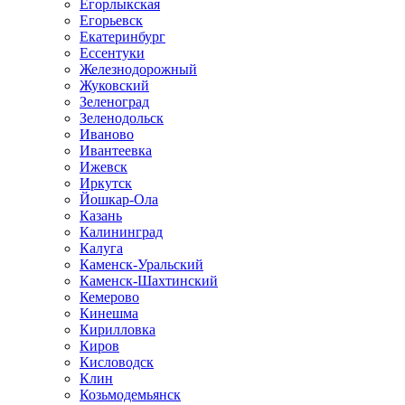
Егорлыкская
Егорьевск
Екатеринбург
Ессентуки
Железнодорожный
Жуковский
Зеленоград
Зеленодольск
Иваново
Ивантеевка
Ижевск
Иркутск
Йошкар-Ола
Казань
Калининград
Калуга
Каменск-Уральский
Каменск-Шахтинский
Кемерово
Кинешма
Кирилловка
Киров
Кисловодск
Клин
Козьмодемьянск