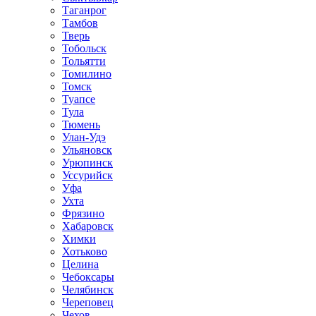
Таганрог
Тамбов
Тверь
Тобольск
Тольятти
Томилино
Томск
Туапсе
Тула
Тюмень
Улан-Удэ
Ульяновск
Урюпинск
Уссурийск
Уфа
Ухта
Фрязино
Хабаровск
Химки
Хотьково
Целина
Чебоксары
Челябинск
Череповец
Чехов