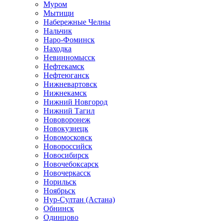
Муром
Мытищи
Набережные Челны
Нальчик
Наро-Фоминск
Находка
Невинномысск
Нефтекамск
Нефтеюганск
Нижневартовск
Нижнекамск
Нижний Новгород
Нижний Тагил
Нововоронеж
Новокузнецк
Новомосковск
Новороссийск
Новосибирск
Новочебоксарск
Новочеркасск
Норильск
Ноябрьск
Нур-Султан (Астана)
Обнинск
Одинцово