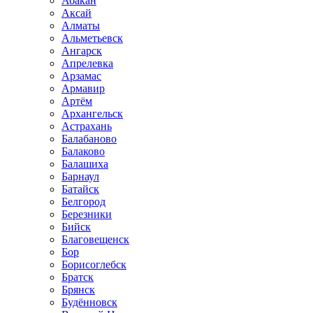
Абакан
Аксай
Алматы
Альметьевск
Ангарск
Апрелевка
Арзамас
Армавир
Артём
Архангельск
Астрахань
Балабаново
Балаково
Балашиха
Барнаул
Батайск
Белгород
Березники
Бийск
Благовещенск
Бор
Борисоглебск
Братск
Брянск
Будённовск