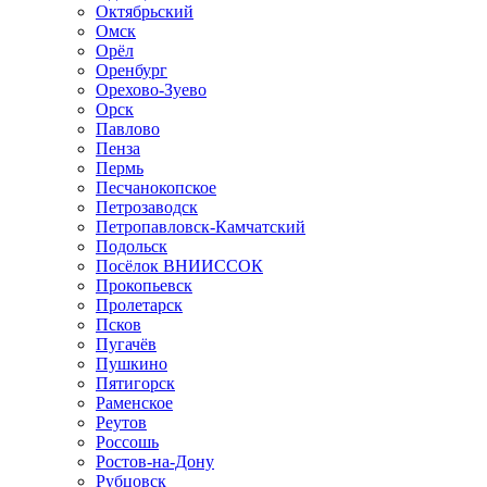
Октябрьский
Омск
Орёл
Оренбург
Орехово-Зуево
Орск
Павлово
Пенза
Пермь
Песчанокопское
Петрозаводск
Петропавловск-Камчатский
Подольск
Посёлок ВНИИССОК
Прокопьевск
Пролетарск
Псков
Пугачёв
Пушкино
Пятигорск
Раменское
Реутов
Россошь
Ростов-на-Дону
Рубцовск