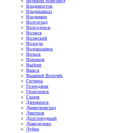
Великий Новгород
Владивосток
Владикавказ
Владимир
Волгоград
Волгодонск
Волжск
Волжский
Вологда
Волоколамск
Вольск
Воронеж
Выборг
Выкса
Вышний Волочёк
Гатчина
Геленджик
Георгиевск
Глазов
Дзержинск
Димитровград
Дмитров
Долгопрудный
Домодедово
Дубна