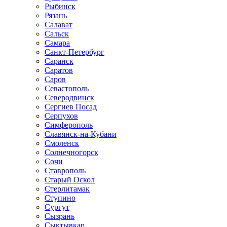
Рыбинск
Рязань
Салават
Сальск
Самара
Санкт-Петербург
Саранск
Саратов
Саров
Севастополь
Северодвинск
Сергиев Посад
Серпухов
Симферополь
Славянск-на-Кубани
Смоленск
Солнечногорск
Сочи
Ставрополь
Старый Оскол
Стерлитамак
Ступино
Сургут
Сызрань
Сыктывкар