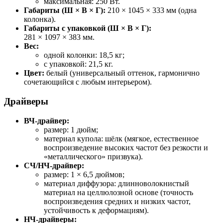
максимальная: 250 Вт.
Габариты (Ш × В × Г):
210 × 1045 × 333 мм (одна
колонка).
Габариты с упаковкой (Ш × В × Г):
281 × 1097 × 383 мм.
Вес:
одной колонки: 18,5 кг;
с упаковкой: 21,5 кг.
Цвет:
белый (универсальный оттенок, гармонично
сочетающийся с любым интерьером).
Драйверы
ВЧ‑драйвер:
размер: 1 дюйм;
материал купола: шёлк (мягкое, естественное
воспроизведение высоких частот без резкости и
«металлического» призвука).
СЧ/НЧ‑драйвер:
размер: 1 × 6,5 дюймов;
материал диффузора: длинноволокнистый
материал на целлюлозной основе (точность
воспроизведения средних и низких частот,
устойчивость к деформациям).
НЧ‑драйверы: