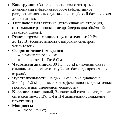
Конструкция:
3‑полосная система с четырьмя
динамиками и фазоинвертором (эффективное
разделение звуковых диапазонов, глубокий бас, высокая
детализация).
Тип:
напольная акустика (устойчивая конструкция,
оптимальное расположение драйверов для объёмной
звуковой сцены).
Рекомендуемая мощность усилителя:
от 20 Вт
до 125 Вт (совместимость с широким спектром
усилителей).
Сопротивление (импеданс):
номинальное: 6 Ом;
на частоте 1 кГц: 8 Ом.
Частотный диапазон:
30 Гц – 38 кГц (полный охват
слышимого спектра: от глубоких басов до прозрачных
верхов).
Чувствительность:
94 дБ / 1 Вт / 1 м (в диапазоне
500 Гц – 1,5 кГц — высокая эффективность, достаточная
громкость при умеренной мощности).
Кроссовер:
пассивный, 3‑полосный (точное разделение
сигналов между ВЧ, СЧ и НЧ‑драйверами, снижение
искажений).
Мощность:
RMS: 125 Вт;