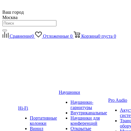
Ваш город
Москва
Сравнение
0
Отложенные
0
Корзина
0
пуста
0
Наушники
Pro Audio
Наушники-
гарнитуры
Hi-Fi
Акус
Внутриканальные
сист
Портативные
Наушники для
Тран
колонки
конференций
обор
Винил
Открытые