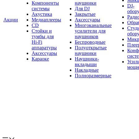
Мик
Компоненты
наушники
DJ-
системы
Для DJ
обор
Акустика
Закрытые
Ради
Акции
Медиаплееры
Аксессуары
Обраб
CD
Многоканальные
Студ
Стойки и
усилители для
обор
тумбы для
наушников
Микр
Hi-Fi
Беспроводные
Плее
аппаратуры
Полуоткрытые
Конф
Аксессуары
наушники
сист
Караоке
Наушники-
Усил
вкладыши
мощн
Накладные
Полноразмерные