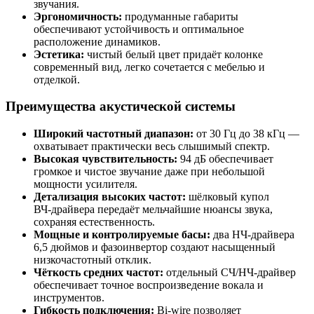
звучания.
Эргономичность:
продуманные габариты
обеспечивают устойчивость и оптимальное
расположение динамиков.
Эстетика:
чистый белый цвет придаёт колонке
современный вид, легко сочетается с мебелью и
отделкой.
Преимущества акустической системы
Широкий частотный диапазон:
от 30 Гц до 38 кГц —
охватывает практически весь слышимый спектр.
Высокая чувствительность:
94 дБ обеспечивает
громкое и чистое звучание даже при небольшой
мощности усилителя.
Детализация высоких частот:
шёлковый купол
ВЧ‑драйвера передаёт мельчайшие нюансы звука,
сохраняя естественность.
Мощные и контролируемые басы:
два НЧ‑драйвера
6,5 дюймов и фазоинвертор создают насыщенный
низкочастотный отклик.
Чёткость средних частот:
отдельный СЧ/НЧ‑драйвер
обеспечивает точное воспроизведение вокала и
инструментов.
Гибкость подключения:
Bi‑wire позволяет