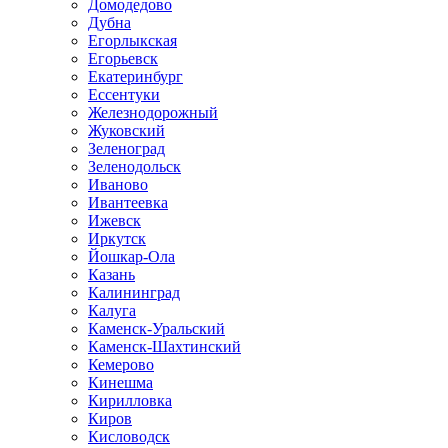
Домодедово
Дубна
Егорлыкская
Егорьевск
Екатеринбург
Ессентуки
Железнодорожный
Жуковский
Зеленоград
Зеленодольск
Иваново
Ивантеевка
Ижевск
Иркутск
Йошкар-Ола
Казань
Калининград
Калуга
Каменск-Уральский
Каменск-Шахтинский
Кемерово
Кинешма
Кирилловка
Киров
Кисловодск