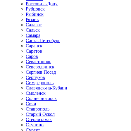
Ростов-на-Дону
Рубцовск
Рыбинск
Рязань
Салават
Сальск
Самара
Санкт-Петербург
Саранск
Саратов
Саров
Севастополь
Северодвинск
Сергиев Посад
Серпухов
Симферополь
Славянск-на-Кубани
Смоленск
Солнечногорск
Сочи
Ставрополь
Старый Оскол
Стерлитамак
Ступино
Сургут