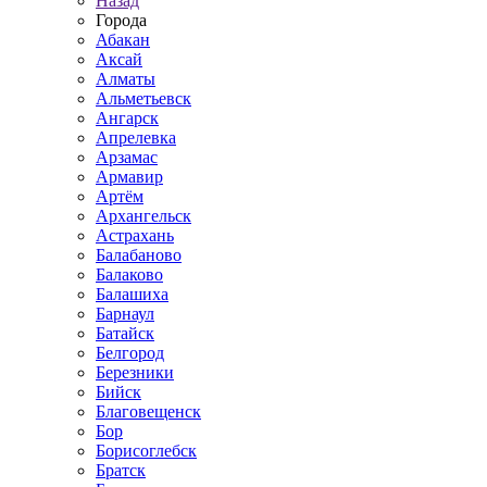
Назад
Города
Абакан
Аксай
Алматы
Альметьевск
Ангарск
Апрелевка
Арзамас
Армавир
Артём
Архангельск
Астрахань
Балабаново
Балаково
Балашиха
Барнаул
Батайск
Белгород
Березники
Бийск
Благовещенск
Бор
Борисоглебск
Братск