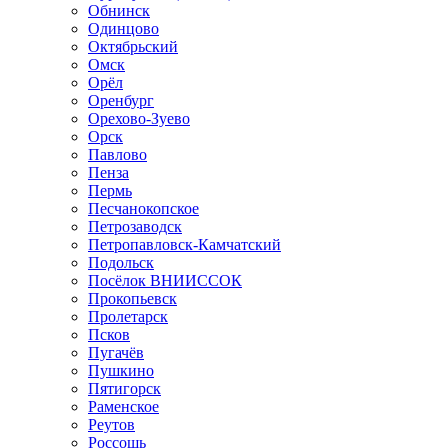
Обнинск
Одинцово
Октябрьский
Омск
Орёл
Оренбург
Орехово-Зуево
Орск
Павлово
Пенза
Пермь
Песчанокопское
Петрозаводск
Петропавловск-Камчатский
Подольск
Посёлок ВНИИССОК
Прокопьевск
Пролетарск
Псков
Пугачёв
Пушкино
Пятигорск
Раменское
Реутов
Россошь