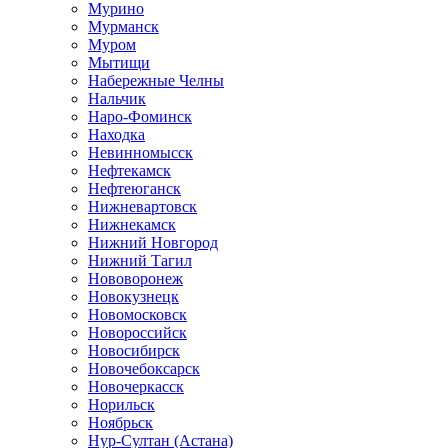
Мурино
Мурманск
Муром
Мытищи
Набережные Челны
Нальчик
Наро-Фоминск
Находка
Невинномысск
Нефтекамск
Нефтеюганск
Нижневартовск
Нижнекамск
Нижний Новгород
Нижний Тагил
Нововоронеж
Новокузнецк
Новомосковск
Новороссийск
Новосибирск
Новочебоксарск
Новочеркасск
Норильск
Ноябрьск
Нур-Султан (Астана)