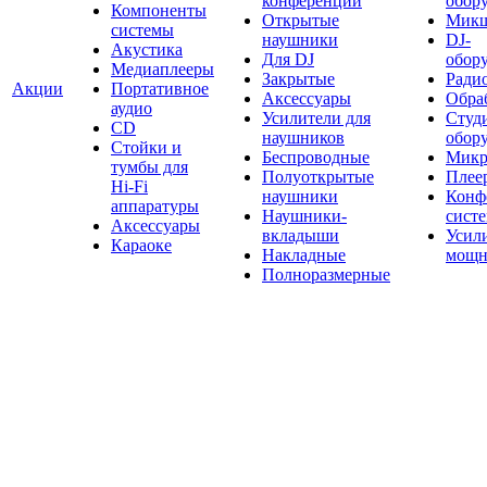
конференций
обор
Компоненты
Открытые
Мик
системы
наушники
DJ-
Акустика
Для DJ
обор
Медиаплееры
Закрытые
Ради
Акции
Портативное
Аксессуары
Обраб
аудио
Усилители для
Студ
CD
наушников
обор
Стойки и
Беспроводные
Микр
тумбы для
Полуоткрытые
Плее
Hi-Fi
наушники
Конф
аппаратуры
Наушники-
сист
Аксессуары
вкладыши
Усил
Караоке
Накладные
мощн
Полноразмерные