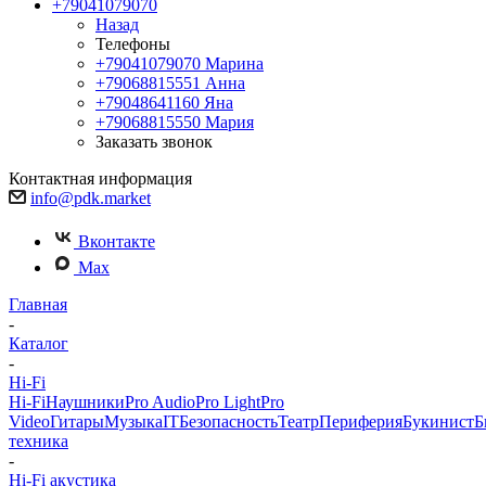
+79041079070
Назад
Телефоны
+79041079070
Марина
+79068815551
Анна
+79048641160
Яна
+79068815550
Мария
Заказать звонок
Контактная информация
info@pdk.market
Вконтакте
Max
Главная
-
Каталог
-
Hi-Fi
Hi-Fi
Наушники
Pro Audio
Pro Light
Pro
Video
Гитары
Музыка
IT
Безопасность
Театр
Периферия
Букинист
Б
техника
-
Hi-Fi акустика