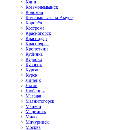
Клин
Козьмодемьянск
Коломна
Комсомольск-на-Амуре
Королёв
Кострома
Красногорск
Краснодар
Красноярск
Кропоткин
Кубинка
Кудрово
Кузнецк
Курган
Курск
Липецк
Льгов
Люберцы
Магадан
Магнитогорск
Майкоп
Мариинск
Миасс
Мичуринск
Москва