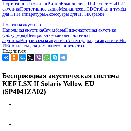
Портативные колонки
Винил
Компоненты Hi-Fi системы
Hi-Fi
акустика
Портативное аудио
Медиаплееры
CD
Стойки и тумбы
для Hi-Fi аппаратуры
Аксессуары для Hi-Fi
Караоке
-
Полочная акустика
Напольная акустика
Саундбары
Низкочастотная акустика
(сабвуферы)
Центральные каналы
Настенная
акустика
Встраиваемая акустика
Аксессуары для акустики Hi-
Fi
Комплекты для домашнего кинотеатра
Поделиться
Беспроводная акустическая система
KEF LSX II Solaris Yellow EU
(SP4041ZA02)