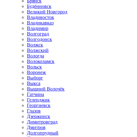
Брянск
Будённовск
Великий Новгород
Владивосток
Владикавказ
Владимир
Волгоград
Волгодонск
Волжск
Волжский
Вологда
Волоколамск
Вольск
Воронеж
Выборг
Выкса
Вышний Волочёк
Гатчина
Геленджик
Георгиевск
Глазов
Дзержинск
Димитровград
Дмитров
Долгопрудный