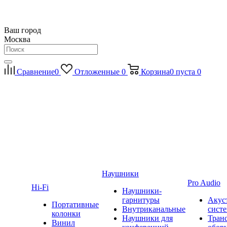
Ваш город
Москва
Сравнение
0
Отложенные
0
Корзина
0
пуста
0
Наушники
Pro Audio
Hi-Fi
Наушники-
гарнитуры
Акус
Портативные
Внутриканальные
сист
колонки
Наушники для
Тран
Винил