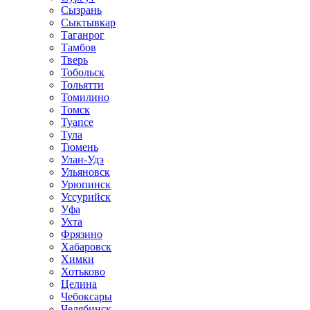
Сызрань
Сыктывкар
Таганрог
Тамбов
Тверь
Тобольск
Тольятти
Томилино
Томск
Туапсе
Тула
Тюмень
Улан-Удэ
Ульяновск
Урюпинск
Уссурийск
Уфа
Ухта
Фрязино
Хабаровск
Химки
Хотьково
Целина
Чебоксары
Челябинск