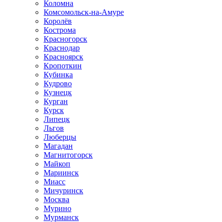
Коломна
Комсомольск-на-Амуре
Королёв
Кострома
Красногорск
Краснодар
Красноярск
Кропоткин
Кубинка
Кудрово
Кузнецк
Курган
Курск
Липецк
Льгов
Люберцы
Магадан
Магнитогорск
Майкоп
Мариинск
Миасс
Мичуринск
Москва
Мурино
Мурманск