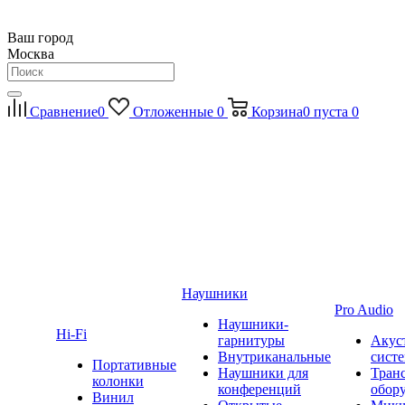
Ваш город
Москва
Сравнение
0
Отложенные
0
Корзина
0
пуста
0
Наушники
Pro Audio
Наушники-
Hi-Fi
гарнитуры
Акус
Внутриканальные
сист
Портативные
Наушники для
Тран
колонки
конференций
обор
Винил