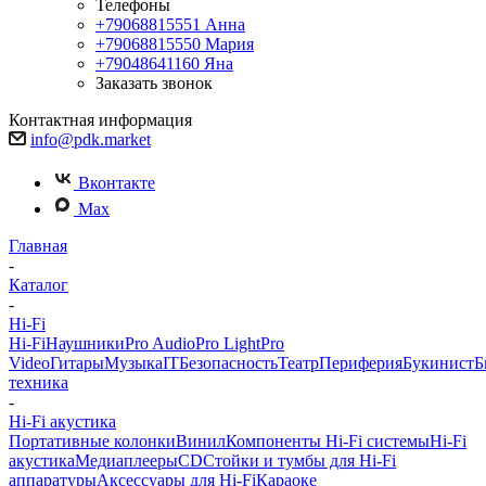
Телефоны
+79068815551
Анна
+79068815550
Мария
+79048641160
Яна
Заказать звонок
Контактная информация
info@pdk.market
Вконтакте
Max
Главная
-
Каталог
-
Hi-Fi
Hi-Fi
Наушники
Pro Audio
Pro Light
Pro
Video
Гитары
Музыка
IT
Безопасность
Театр
Периферия
Букинист
Б
техника
-
Hi-Fi акустика
Портативные колонки
Винил
Компоненты Hi-Fi системы
Hi-Fi
акустика
Медиаплееры
CD
Стойки и тумбы для Hi-Fi
аппаратуры
Аксессуары для Hi-Fi
Караоке