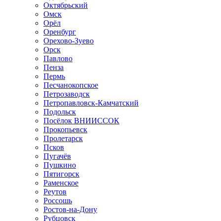
Октябрьский
Омск
Орёл
Оренбург
Орехово-Зуево
Орск
Павлово
Пенза
Пермь
Песчанокопское
Петрозаводск
Петропавловск-Камчатский
Подольск
Посёлок ВНИИССОК
Прокопьевск
Пролетарск
Псков
Пугачёв
Пушкино
Пятигорск
Раменское
Реутов
Россошь
Ростов-на-Дону
Рубцовск