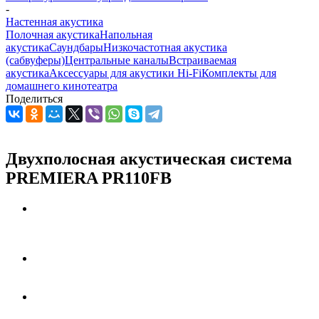
-
Настенная акустика
Полочная акустика
Напольная
акустика
Саундбары
Низкочастотная акустика
(сабвуферы)
Центральные каналы
Встраиваемая
акустика
Аксессуары для акустики Hi-Fi
Комплекты для
домашнего кинотеатра
Поделиться
Двухполосная акустическая система
PREMIERA PR110FB