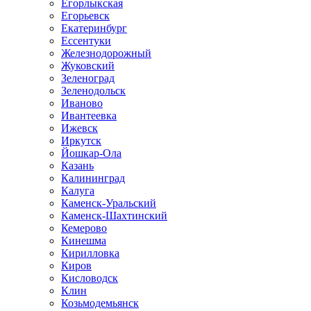
Егорлыкская
Егорьевск
Екатеринбург
Ессентуки
Железнодорожный
Жуковский
Зеленоград
Зеленодольск
Иваново
Ивантеевка
Ижевск
Иркутск
Йошкар-Ола
Казань
Калининград
Калуга
Каменск-Уральский
Каменск-Шахтинский
Кемерово
Кинешма
Кирилловка
Киров
Кисловодск
Клин
Козьмодемьянск