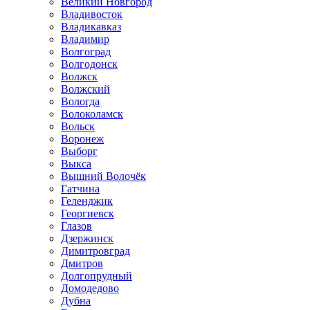
Великий Новгород
Владивосток
Владикавказ
Владимир
Волгоград
Волгодонск
Волжск
Волжский
Вологда
Волоколамск
Вольск
Воронеж
Выборг
Выкса
Вышний Волочёк
Гатчина
Геленджик
Георгиевск
Глазов
Дзержинск
Димитровград
Дмитров
Долгопрудный
Домодедово
Дубна