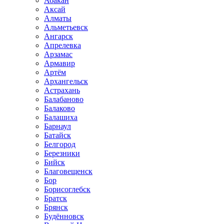
Абакан
Аксай
Алматы
Альметьевск
Ангарск
Апрелевка
Арзамас
Армавир
Артём
Архангельск
Астрахань
Балабаново
Балаково
Балашиха
Барнаул
Батайск
Белгород
Березники
Бийск
Благовещенск
Бор
Борисоглебск
Братск
Брянск
Будённовск