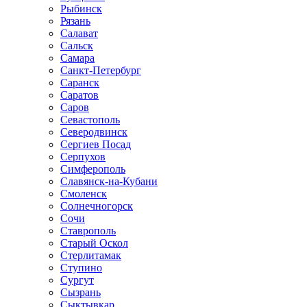
Рыбинск
Рязань
Салават
Сальск
Самара
Санкт-Петербург
Саранск
Саратов
Саров
Севастополь
Северодвинск
Сергиев Посад
Серпухов
Симферополь
Славянск-на-Кубани
Смоленск
Солнечногорск
Сочи
Ставрополь
Старый Оскол
Стерлитамак
Ступино
Сургут
Сызрань
Сыктывкар