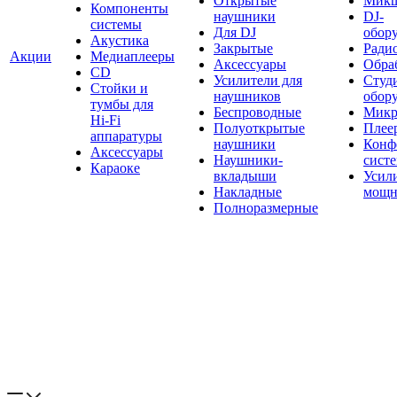
Открытые
Мик
Компоненты
наушники
DJ-
системы
Для DJ
обор
Акустика
Закрытые
Ради
Акции
Медиаплееры
Аксессуары
Обраб
CD
Усилители для
Студ
Стойки и
наушников
обор
тумбы для
Беспроводные
Микр
Hi-Fi
Полуоткрытые
Плее
аппаратуры
наушники
Конф
Аксессуары
Наушники-
сист
Караоке
вкладыши
Усил
Накладные
мощн
Полноразмерные