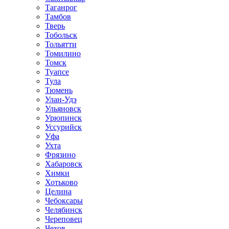
Таганрог
Тамбов
Тверь
Тобольск
Тольятти
Томилино
Томск
Туапсе
Тула
Тюмень
Улан-Удэ
Ульяновск
Урюпинск
Уссурийск
Уфа
Ухта
Фрязино
Хабаровск
Химки
Хотьково
Целина
Чебоксары
Челябинск
Череповец
Чехов