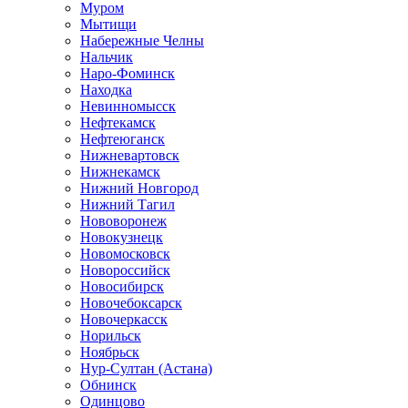
Муром
Мытищи
Набережные Челны
Нальчик
Наро-Фоминск
Находка
Невинномысск
Нефтекамск
Нефтеюганск
Нижневартовск
Нижнекамск
Нижний Новгород
Нижний Тагил
Нововоронеж
Новокузнецк
Новомосковск
Новороссийск
Новосибирск
Новочебоксарск
Новочеркасск
Норильск
Ноябрьск
Нур-Султан (Астана)
Обнинск
Одинцово